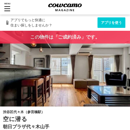
MENU
アプリでもっと快適に
📱
アプリを使う
住まい探しをしませんか？
この物件は「ご成約済み」です。
渋谷区代々木（参宮橋駅）
空に潜る
朝日プラザ代々木山手