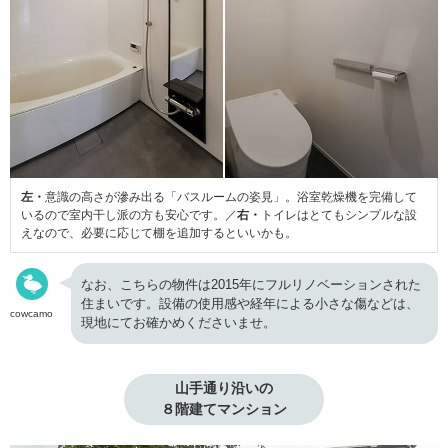
左・
意識の高さが滲み出る「バスルームの姿見」。浴室乾燥機を完備して
いるので室内干し派の方も安心です。／
右・
トイレはとてもシンプルな設
えなので、必要に応じて棚を追加するといいかも。
なお、こちらの物件は2015年にフルリノベーションされた
住まいです。設備の使用感や経年による小さな傷などは、
cowcamo
現地にてお確かめくださいませ。
山手通り沿いの

８階建てマンション