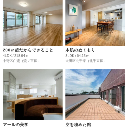
200㎡超だからできること
木肌のぬくもり
4LDK / 218.94㎡
3LDK / 64.13㎡
中野区白鷺
（鷺ノ宮駅）
大田区北千束
（北千束駅）
アールの美学
空を秘めた館