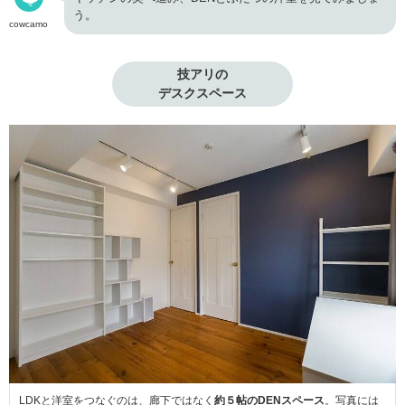
う。
cowcamo
技アリの

デスクスペース
LDKと洋室をつなぐのは、廊下ではなく
約５帖のDENスペース
。写真には