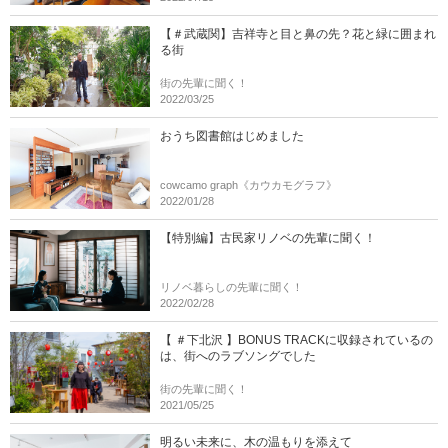
【＃武蔵関】吉祥寺と目と鼻の先？花と緑に囲まれ
る街
街の先輩に聞く！
2022/03/25
おうち図書館はじめました
cowcamo graph《カウカモグラフ》
2022/01/28
【特別編】古民家リノベの先輩に聞く！
リノベ暮らしの先輩に聞く！
2022/02/28
【 ＃下北沢 】BONUS TRACKに収録されているの
は、街へのラブソングでした
街の先輩に聞く！
2021/05/25
明るい未来に、木の温もりを添えて