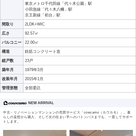
東京メトロ千代田線「代々木公園」駅
小田急線「代々木八幡」駅
京王新線「初台」駅
間取り
2LDK+WIC
広さ
92.57㎡
バルコニー
22.00㎡
構造
鉄筋コンクリート造
総戸数
23戸
築年月
1979年3月
改装年月
2015年1月
管理形態
全部委託
NEW ARRIVAL
中古・リノベーションマンションの売買サービス「cowcamo（カウカモ）」。暮
らしの妄想から購入、そして次の住まい手へのバトンパスまでも、一貫してサポー
トします。