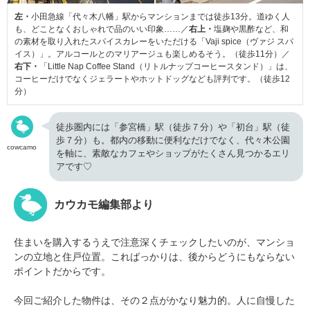
左・
小田急線「代々木八幡」駅からマンションまでは徒歩13分。道ゆく人
も、どことなくおしゃれで品のいい印象……／
右上・
塩麹や黒酢など、和
の素材を取り入れたスパイスカレーをいただける「Vaji spice（ヴァジ スパ
イス）」。アルコールとのマリアージュも楽しめるそう。（徒歩11分）／
右下・
「Little Nap Coffee Stand（リトルナップコーヒースタンド）」は、
コーヒーだけでなくジェラートやホットドッグなども評判です。（徒歩12
分）
徒歩圏内には「参宮橋」駅（徒歩７分）や「初台」駅（徒
歩７分）も。都内の移動に便利なだけでなく、代々木公園
cowcamo
を軸に、素敵なカフェやショップがたくさん見つかるエリ
アです♡
カウカモ編集部より
住まいを購入するうえで注意深くチェックしたいのが、マンショ
ンの立地と住戸位置。こればっかりは、後からどうにもならない
ポイントだからです。
今回ご紹介した物件は、その２点がかなり魅力的。人に自慢した