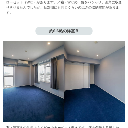
ローゼット（WIC）があります。／
右・
WICの一角をパシャリ。画角に収ま
りきりませんでしたが、反対側にも同じくらいの広さの収納空間がありま
す。
約6.6帖の洋室Ｂ
左・
洋室Ｂの足元はネイビーのカーペット敷きです。床の色味を反射した