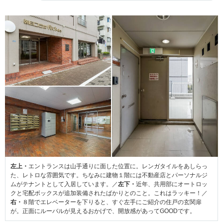
左上・
エントランスは山手通りに面した位置に。レンガタイルをあしらっ
た、レトロな雰囲気です。ちなみに建物１階には不動産店とパーソナルジ
ムがテナントとして入居しています。／
左下・
近年、共用部にオートロッ
クと宅配ボックスが追加装備されたばかりとのこと。これはラッキー！／
右・
８階でエレベーターを下りると、すぐ左手にご紹介の住戸の玄関扉
が。正面にルーバルが見えるおかげで、開放感があってGOODです。