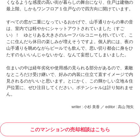
くなるような感度の高い街が暮らしの舞台になり、住戸は建物の
最上階。しかもワンフロア１住戸なので四方向に開けています。
すべての窓が二重になっているおかげで、山手通りからの車の音
は、室内では軽やかにシャットアウトされていました（すご
い）！ ゆとりある大きさのルーフバルコニーも付いていて、こ
こに住んだら休日の楽しみが増えそうですよ。個人的には、夜の
山手通りを眺めながらビールでも飲んで、思い切り都会に身をひ
たすのもいいんじゃないかな、なんて妄想してしまいました。
住まいの中は経年劣化や使用感の見られる部分があるので、素敵
なところだけ受け継いで、好みの内装に仕立て直すイメージで内
見されるのがいいと思います。とにかく、この輝かしい立地＆住
戸位置に、ぜひ注目してください。ポテンシャルは計り知れませ
ん。
writer : 小杉 美香 ／ editor : 高山 翔矢
このマンションの売却相談はこちら