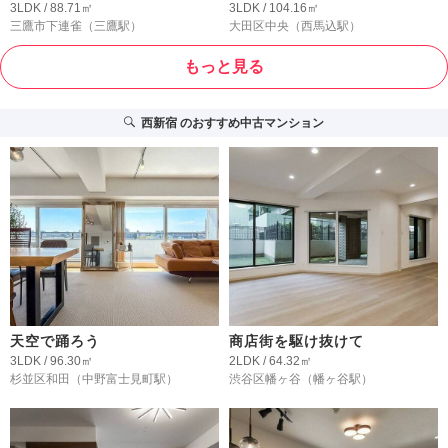
3LDK / 88.71㎡
3LDK / 104.16㎡
三鷹市下連雀
（三鷹駅）
大田区中央
（西馬込駅）
もっと見る
西新宿
のおすすめ中古マンション
天空で踊ろう
商店街を駆け抜けて
3LDK / 96.30㎡
2LDK / 64.32㎡
杉並区和田
（中野富士見町駅）
渋谷区幡ヶ谷
（幡ヶ谷駅）