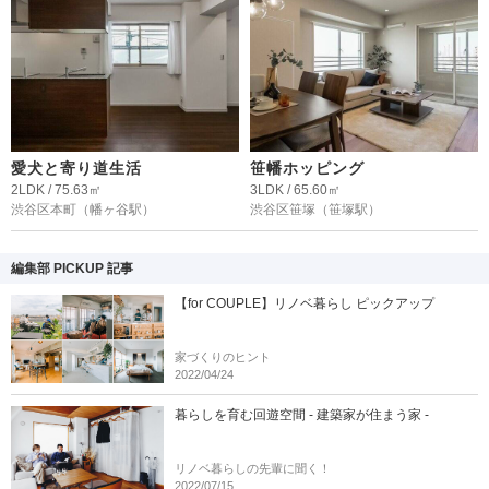
愛犬と寄り道生活
笹幡ホッピング
2LDK / 75.63㎡
3LDK / 65.60㎡
渋谷区本町
（幡ヶ谷駅）
渋谷区笹塚
（笹塚駅）
編集部 PICKUP 記事
【for COUPLE】リノベ暮らし ピックアップ
家づくりのヒント
2022/04/24
暮らしを育む回遊空間 - 建築家が住まう家 -
リノベ暮らしの先輩に聞く！
2022/07/15