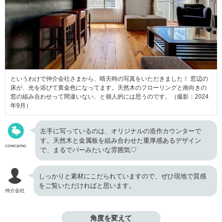
というわけで仲介会社さまから、晴天時の写真をいただきました！ 窓辺の
床が、光を浴びて黄金色になってます。天然木のフローリングと南向きの
窓の組み合わせって間違いない、と個人的には思うのです。（撮影：2024
年9月）
左手に写っているのは、オリジナルの造作カウンターで
す。天然木と金属板を組み合わせた重厚感あるデザイン
cowcamo
で、まるでバーみたいな雰囲気♡
しっかりと素材にこだられていますので、ぜひ現地で質感
をご覧いただければと思います。
仲介会社
角度を変えて