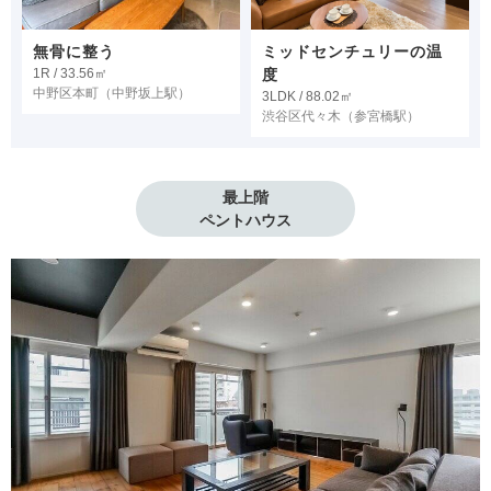
無骨に整う
ミッドセンチュリーの温
1R / 33.56㎡
度
中野区本町
（中野坂上駅）
3LDK / 88.02㎡
渋谷区代々木
（参宮橋駅）
最上階

ペントハウス