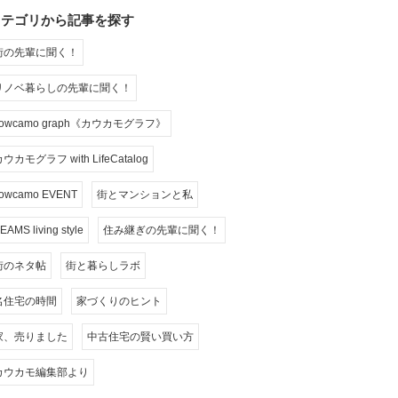
カテゴリから記事を探す
街の先輩に聞く！
リノベ暮らしの先輩に聞く！
cowcamo graph《カウカモグラフ》
ウカモグラフ with LifeCatalog
owcamo EVENT
街とマンションと私
EAMS living style
住み継ぎの先輩に聞く！
街のネタ帖
街と暮らしラボ
名住宅の時間
家づくりのヒント
家、売りました
中古住宅の賢い買い方
カウカモ編集部より