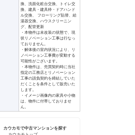
換、洗面化粧台交換、トイレ交
換、建具・建具枠・ドアハンド
ル交換、 フローリング貼替、給
湯器交換、ハウスクリーニン
グ、配管更新
・本物件は未改装の状態で、現
状リノベーション工事は行なっ
ておりません。
・解体後の室内状況により、リ
ノベーション工事費が変動する
可能性がございます。
・本物件は、売買契約時に当社
指定の工務店とリノベーション
工事の請負契約を締結していた
だくことを条件として販売いた
します。
・イメージ画像内の家具や小物
は、物件に付帯しておりませ
ん。
カウカモで中古マンションを探す
カウカモトップ