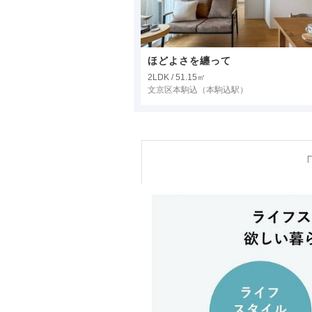
ほどよさを纏って
2LDK / 51.15㎡
文京区本駒込
（本駒込駅）
「