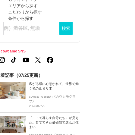
エリアから探す
こだわりから探す
条件から探す
検索
cowcamo SNS
着記事（07/25更新）
広がる緑に心惹かれて。世界で働
く私の止まり木
cowcamo graph《カウカモグラ
フ》
2026/07/25
「ここで暮らす自分たち」が見え
た。育ててきた価値観で選んだ住
まい