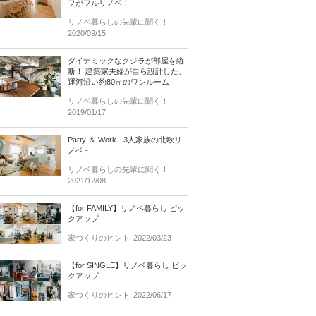
フがフルリノベ！
リノベ暮らしの先輩に聞く！
2020/09/15
ダイナミックなクジラが部屋を縦
断！ 建築家夫婦が自ら設計した、
運河沿い約80㎡のワンルーム
リノベ暮らしの先輩に聞く！
2019/01/17
Party ＆ Work - 3人家族の北欧リ
ノベ -
リノベ暮らしの先輩に聞く！
2021/12/08
【for FAMILY】リノベ暮らし ピッ
クアップ
家づくりのヒント
2022/03/23
【for SINGLE】リノベ暮らし ピッ
クアップ
家づくりのヒント
2022/06/17