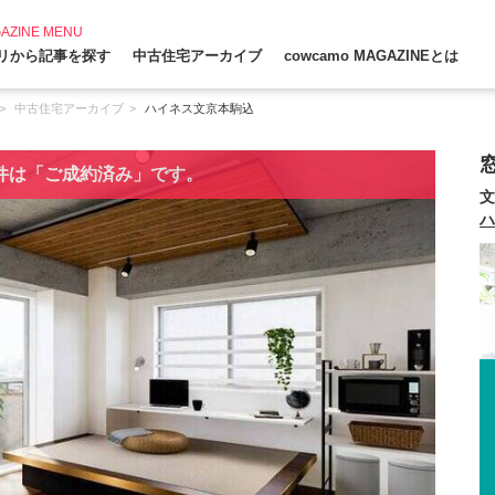
AZINE MENU
リから記事を探す
中古住宅アーカイブ
cowcamo MAGAZINEとは
中古住宅アーカイブ
ハイネス文京本駒込
窓
件は「ご成約済み」です。
文
ハ