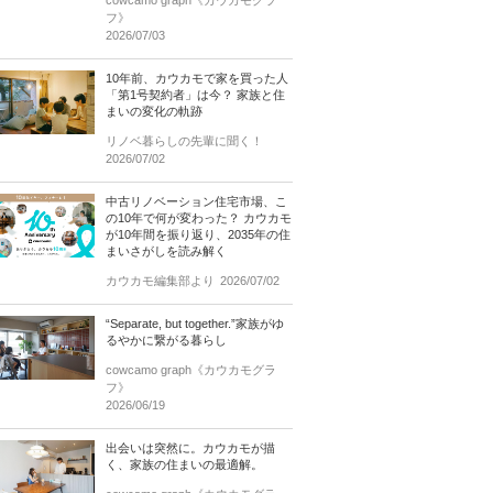
cowcamo graph《カウカモグラ
フ》
2026/07/03
10年前、カウカモで家を買った人
「第1号契約者」は今？ 家族と住
まいの変化の軌跡
リノベ暮らしの先輩に聞く！
2026/07/02
中古リノベーション住宅市場、こ
の10年で何が変わった？ カウカモ
が10年間を振り返り、2035年の住
まいさがしを読み解く
カウカモ編集部より
2026/07/02
“Separate, but together.”家族がゆ
るやかに繋がる暮らし
cowcamo graph《カウカモグラ
フ》
2026/06/19
出会いは突然に。カウカモが描
く、家族の住まいの最適解。