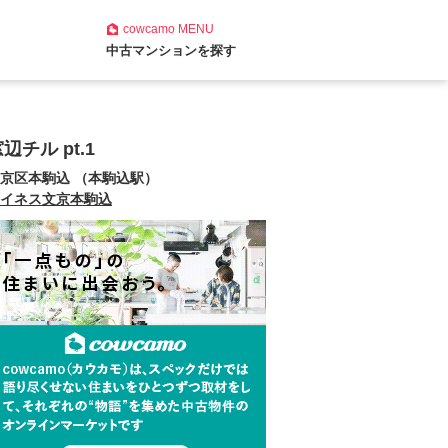
cowcamo
MENU
中古マンションを探す
辺チル pt.1
京区本駒込 （本駒込駅）
イネス文京本駒込