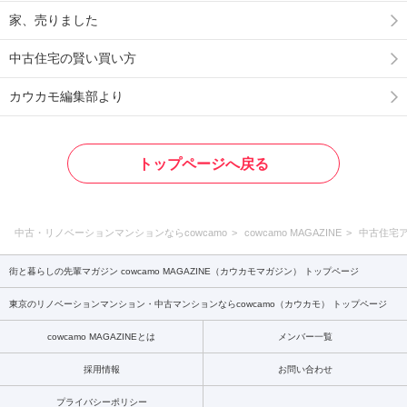
家、売りました
中古住宅の賢い買い方
カウカモ編集部より
トップページへ戻る
中古・リノベーションマンションならcowcamo
cowcamo MAGAZINE
中古住宅
街と暮らしの先輩マガジン cowcamo MAGAZINE（カウカモマガジン） トップページ
東京のリノベーションマンション・中古マンションならcowcamo（カウカモ） トップページ
cowcamo MAGAZINEとは
メンバー一覧
採用情報
お問い合わせ
プライバシーポリシー