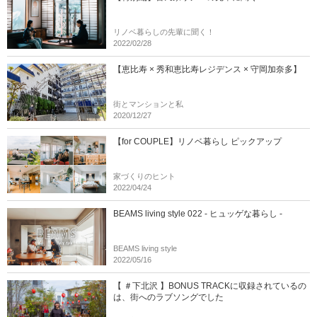
リノベ暮らしの先輩に聞く！
2022/02/28
【恵比寿 × 秀和恵比寿レジデンス × 守岡加奈多】
街とマンションと私
2020/12/27
【for COUPLE】リノベ暮らし ピックアップ
家づくりのヒント
2022/04/24
BEAMS living style 022 - ヒュッゲな暮らし -
BEAMS living style
2022/05/16
【 ＃下北沢 】BONUS TRACKに収録されているの
は、街へのラブソングでした