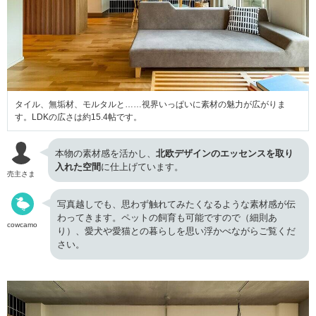
タイル、無垢材、モルタルと……視界いっぱいに素材の魅力が広がりま
す。LDKの広さは約15.4帖です。
本物の素材感を活かし、
北欧デザインのエッセンスを取り
入れた空間
に仕上げています。
売主さま
写真越しでも、思わず触れてみたくなるような素材感が伝
わってきます。ペットの飼育も可能ですので（細則あ
cowcamo
り）、愛犬や愛猫との暮らしを思い浮かべながらご覧くだ
さい。