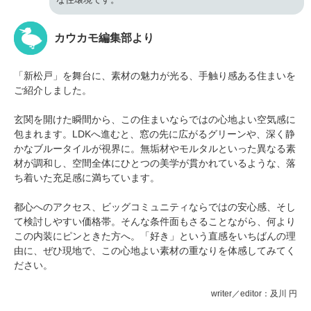
カウカモ編集部より
「新松戸」を舞台に、素材の魅力が光る、手触り感ある住まいを
ご紹介しました。
玄関を開けた瞬間から、この住まいならではの心地よい空気感に
包まれます。LDKへ進むと、窓の先に広がるグリーンや、深く静
かなブルータイルが視界に。無垢材やモルタルといった異なる素
材が調和し、空間全体にひとつの美学が貫かれているような、落
ち着いた充足感に満ちています。
都心へのアクセス、ビッグコミュニティならではの安心感、そし
て検討しやすい価格帯。そんな条件面もさることながら、何より
この内装にピンときた方へ。「好き」という直感をいちばんの理
由に、ぜひ現地で、この心地よい素材の重なりを体感してみてく
ださい。
writer／editor：及川 円