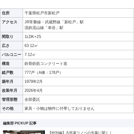
住所
千葉県松戸市新松戸
アクセス
JR常磐線・武蔵野線「新松戸」駅
流鉄流山線「幸谷」駅
間取り
1LDK+2S
広さ
63.12㎡
バルコニー
7.12㎡
構造
鉄骨鉄筋コンクリート造
総戸数
777戸（A棟：178戸）
築年月
1979年2月
改装年月
2026年4月
管理形態
全部委託
その他
家具・小物は物件に付帯しておりません
編集部 PICKUP 記事
【特別編】古民家リノベの先輩に聞く！