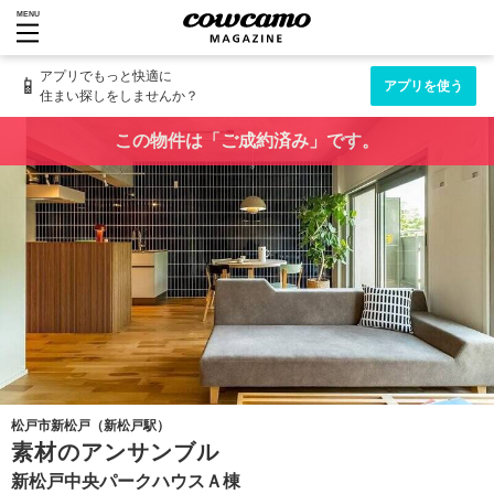
MENU
アプリでもっと快適に
📱
アプリを使う
住まい探しをしませんか？
この物件は「ご成約済み」です。
松戸市新松戸（新松戸駅）
素材のアンサンブル
新松戸中央パークハウスＡ棟