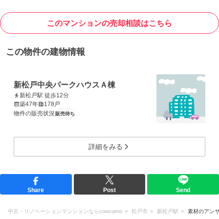
このマンションの売却相談はこちら
この物件の建物情報
新松戸中央パークハウスＡ棟
新松戸駅 徒歩12分
築47年
178戸
物件の販売状況
販売待ち
詳細をみる
Share
Post
Send
中古・リノベーションマンションならcowcamo
松戸市
新松戸駅
素材のアン