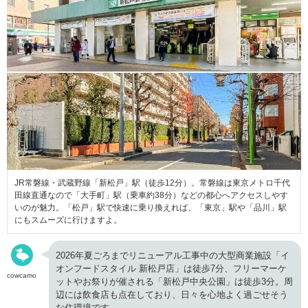
JR常磐線・武蔵野線「新松戸」駅（徒歩12分）。常磐線は東京メトロ千代
田線直通なので「大手町」駅（乗車約38分）などの都心へアクセスしやす
いのが魅力。「松戸」駅で快速に乗り換えれば、「東京」駅や「品川」駅
にもスムーズに行けますよ。
2026年夏ごろまでリニューアル工事中の大型商業施設「イ
オンフードスタイル 新松戸店」は徒歩7分、フリーマーケ
cowcamo
ットやお祭りが催される「新松戸中央公園」は徒歩3分。周
辺には飲食店も点在しており、日々を心地よく過ごせそう
な住環境です。