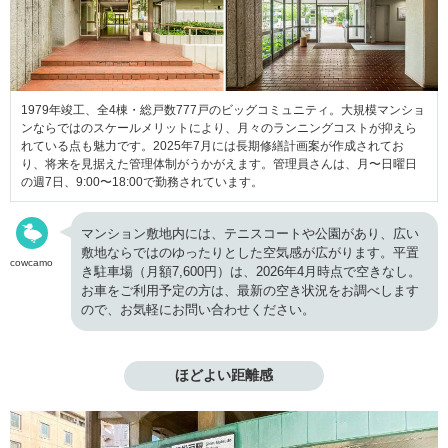
1979年竣工、全4棟・総戸数777戸のビッグコミュニティ。大規模マンショ
ンならではのスケールメリットにより、月々のランニングコストが抑えら
れている点も魅力です。2025年7月には長期修繕計画案が作成されてお
り、将来を見据えた管理体制がうかがえます。管理員さんは、月〜日曜日
の週7日、9:00〜18:00で勤務されています。
マンション敷地内には、テニスコートや公園があり、広い
敷地ならではのゆったりとした空気感が広がります。平置
cowcamo
き駐車場（月額7,600円）は、2026年4月時点で空きなし。
お車をご利用予定の方は、最新の空き状況をお調べします
ので、お気軽にお問い合わせください。
ほどよい距離感