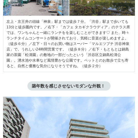
左上・京王井の頭線「神泉」駅までは徒歩７分。「渋谷」駅まで歩いても
13分と徒歩圏内です。／右下・「カフェ タカギクラウディア」のテラス席
では、ワンちゃんと一緒にランチをを楽しむことができます♡ また、時々
ランチタイムコンサートが開催されており、気軽に音楽が楽しめますよ。
（徒歩６分）／左下・日々のお買い物はスーパー「マルエツプチ 渋谷神泉
店」で。うれしい24時間営業です。（徒歩８分）／右下・もともとは鍋島
家の茶園「松濤園」の敷地の一部だったという「渋谷区立鍋島松濤公
園」。湧水池や水車など風情豊かな公園です。ペットとのお散歩で立ち寄
ると、自然と優雅な気分になりそうですね。（徒歩２分）
築年数を感じさせないモダンな外観！ 