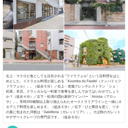
左上・マクロビ食としても注目される “ファラフェル” という豆料理をはじ
めとした、イスラエル料理が楽しめる「Kuumba du Falafel（クンバドゥフ
ァラフェル）」。（徒歩５分）／右上・老舗フレンチレストラン「シェ・
松尾」本店。クラシカルな一軒家で食事を楽しんでみてはいかがでしょう
か？（徒歩４分）／左下・松濤の隠れ家的ワインバー「Arossa（アロッ
サ）」。常時350種類以上取り揃えられたオーストラリアワインと一緒にオ
セアニア料理を楽しめます。（徒歩５分）／右下・ひと際目を惹く、ツタ
の葉に包まれた洋館は「Galettoria（ガレットリア）」。そば粉のガレット
やデザートクレープの専門店です。（徒歩６分）