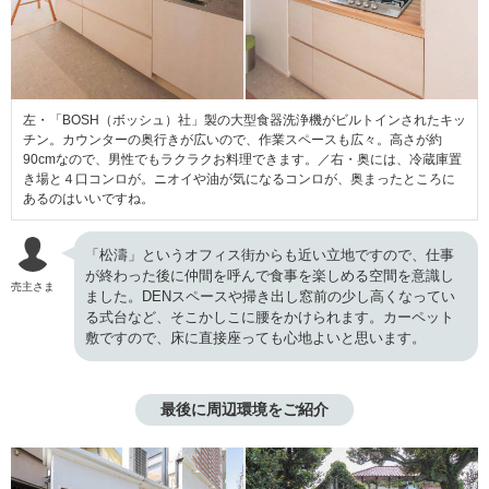
左・「BOSH（ボッシュ）社」製の大型食器洗浄機がビルトインされたキッ
チン。カウンターの奥行きが広いので、作業スペースも広々。高さが約
90cmなので、男性でもラクラクお料理できます。／右・奥には、冷蔵庫置
き場と４口コンロが。ニオイや油が気になるコンロが、奥まったところに
あるのはいいですね。
「松濤」というオフィス街からも近い立地ですので、仕事
が終わった後に仲間を呼んで食事を楽しめる空間を意識し
売主さま
ました。DENスペースや掃き出し窓前の少し高くなってい
る式台など、そこかしこに腰をかけられます。カーペット
敷ですので、床に直接座っても心地よいと思います。
最後に周辺環境をご紹介