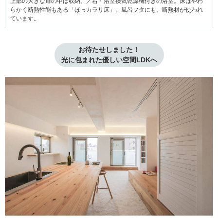
上部の大きな扉の中は収納。／右・浴室換気乾燥機付きの浴室。床はやわ
らかく断熱性能もある「ほっカラリ床」。風呂フタにも、断熱材が使われ
ています。
お待たせしました！
光に包まれた優しい空間LDKへ