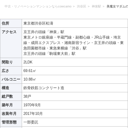
中古・リノベーションマンションならcowcamo
渋谷区
神泉駅
美魔女マダム
住所
東京都渋谷区松濤
アクセス
京王井の頭線「神泉」駅
東京メトロ銀座線・半蔵門線・副都心線・JR山手線・埼京
線・成田エクスプレス・湘南新宿ライン・京王井の頭線・東
急田園都市線・東急東横線「渋谷」駅
京王井の頭線「駒場東大前」駅
間取り
2LDK
広さ
69.61㎡
バルコニー
10.88㎡
構造
鉄骨鉄筋コンクリート造
総戸数
38戸
築年月
1970年9月
改装年月
2017年10月
管理形態
一部委託