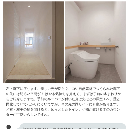
左・廊下に戻ります。優しい光が揺らぐ、白い自然素材でつくられた廊下
の先には明るい空間が！ はやる気持ちを抑えて、まずは手前の水まわりか
らご紹介しますね。手前のルーバーが付いた扉は先ほどの洋室Ａへ。壁と
同化していてわかりにくいですが、その先の両サイドにも扉があります。
／右・左手の扉を開けると、広々としたトイレ。小物が置ける木のカウン
ターが可愛いらしいですね。