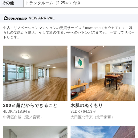
その他
トランクルーム（2.25㎡）付き
NEW ARRIVAL
中古・リノベーションマンションの売買サービス「cowcamo（カウカモ）」。暮
らしの妄想から購入、そして次の住まい手へのバトンパスまでも、一貫してサポー
トします。
200㎡超だからできること
木肌のぬくもり
4LDK / 218.94㎡
3LDK / 64.13㎡
中野区白鷺
（鷺ノ宮駅）
大田区北千束
（北千束駅）