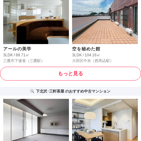
アールの美学
空を秘めた館
3LDK / 88.71㎡
3LDK / 104.16㎡
三鷹市下連雀
（三鷹駅）
大田区中央
（西馬込駅）
もっと見る
下北沢･三軒茶屋
のおすすめ中古マンション