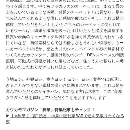
わりを感じます。中でもフッカフカのカーペットは、まるで雲の
上を歩いているような感覚。普通のカーペットとは異なり、足を
包み込んでくれるような優しい感触で疲れにくそう。これは是非
体験していただきたい！ しかもこちらのカーペットに使われて
いるウールは、繊維が湿気を吸ったり吐いたりと湿度を調整する
性質や表面のキューティクル膜に水を弾く性質があり汚れがつき
にくいなど、自然素材ならではの優しさとうれしい特徴が。ウー
ルカーペットのほか、壁と天井のシェルペイントや杉の無垢材で
つくられたカウンター、腰掛け用のベンチ、DENスペースの間接
照明、可動式の羽根が付いた扉などなど、住まう方の暮らしを考
え抜いたこだわりがぎっしり詰まっていました。
立地ヨシ。外観ヨシ。室内ヨシ！ ヨシ！ ヨシ!! 文字では表現し
きることができない素材の温かさに囲まれています。これは足を
運んでいただくのがイチバン。気になる方は現地で、この “美魔
女マダム” 感を体験していただくことをおすすめします！
カウカモマガジン「神泉」特集記事もチェック！
▶
【 #神泉 】“裏” 渋谷・神泉の隠れ家BARで通を気取りたくなる
夜