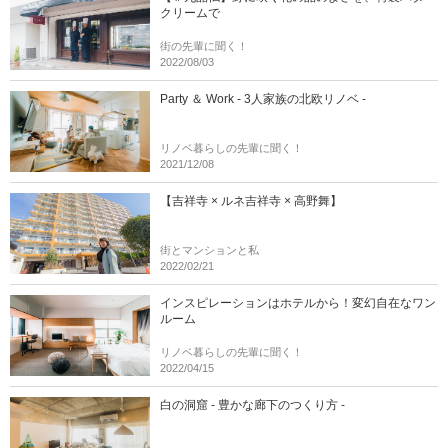
クリームで
街の先輩に聞く！
2022/08/03
Party ＆ Work - 3人家族の北欧リノベ -
リノベ暮らしの先輩に聞く！
2021/12/08
【吉祥寺 × ルネ吉祥寺 × 高野舞】
街とマンションと私
2022/02/21
インスピレーションはホテルから！変幻自在なワン
ルーム
リノベ暮らしの先輩に聞く！
2022/04/15
白の洞窟 - 豊かな廊下のつくり方 -