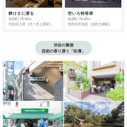
静けさに潜る
空いろ特等席
3LDK / 75.43㎡
2LDK / 74.45㎡
渋谷区上原
（代々木上原駅）
世田谷区池尻
（池尻大橋駅）
渋谷の裏側
芸術の香り漂う「松濤」