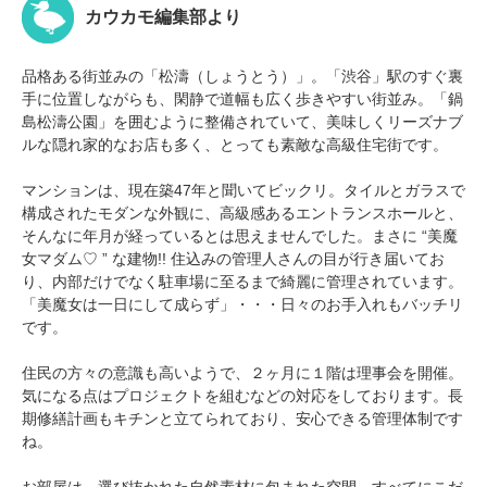
カウカモ編集部より
品格ある街並みの「松濤（しょうとう）」。「渋谷」駅のすぐ裏
手に位置しながらも、閑静で道幅も広く歩きやすい街並み。「鍋
島松濤公園」を囲むように整備されていて、美味しくリーズナブ
ルな隠れ家的なお店も多く、とっても素敵な高級住宅街です。
マンションは、現在築47年と聞いてビックリ。タイルとガラスで
構成されたモダンな外観に、高級感あるエントランスホールと、
そんなに年月が経っているとは思えませんでした。まさに “美魔
女マダム♡ ” な建物!! 住込みの管理人さんの目が行き届いてお
り、内部だけでなく駐車場に至るまで綺麗に管理されています。
「美魔女は一日にして成らず」・・・日々のお手入れもバッチリ
です。
住民の方々の意識も高いようで、２ヶ月に１階は理事会を開催。
気になる点はプロジェクトを組むなどの対応をしております。長
期修繕計画もキチンと立てられており、安心できる管理体制です
ね。
お部屋は、選び抜かれた自然素材に包まれた空間。すべてにこだ