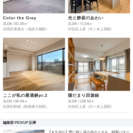
Color the Gray
光と静寂のあわい
3LDK / 81.30㎡
2LDK / 71.04㎡
目黒区青葉台
（池尻大橋駅）
渋谷区上原
（代々木上原駅）
ここが私の最適解pt.2
陽だまり回遊録
3LDK / 90.44㎡
3LDK / 106.54㎡
目黒区駒場
（駒場東大前駅）
渋谷区上原
（代々木上原駅）
編集部 PICKUP 記事
【＃九品仏】野に咲く花の品のよさを、特製バター