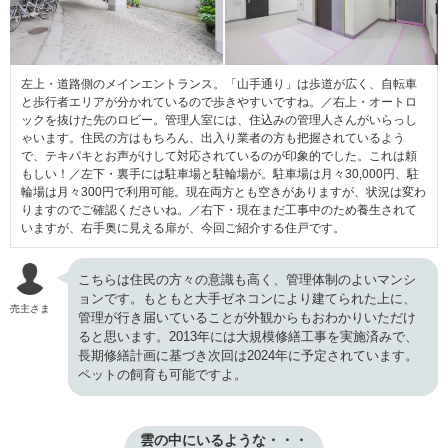
左上・道路側のメインエントランス。「山手通り」は歩道が広く、自転車
と歩行者エリアが分かれているので歩きやすいですね。／右上・オートロ
ックを抜けた先のロビー。管理人室には、住込みの管理人さんがいらっし
ゃいます。住民の方はもちろん、出入り業者の方も把握されているよう
で、テキパキとお声がけして対応されているのが印象的でした。これは頼
もしい！／左下・裏手には駐車場と駐輪場が。駐車場は月々30,000円、駐
輪場は月々300円で利用可能。現在両方とも空きがありますが、状況は変わ
りますのでご確認くださいね。／右下・現在まだ工事中のため養生されて
いますが、右手奥に見える扉が、今回ご紹介する住戸です。
こちらは住民の方々の意識も高く、管理体制のよいマンシ
ョンです。もともと大手ゼネコンにより建てられた上に、
売主さま
管理が行き届いていることが外観からもおわかりいただけ
ると思います。2013年には大規模修繕工事を実施済みで、
長期修繕計画に基づき次回は2024年に予定されています。
ペットの飼育も可能ですよ。
雲の中にいるような・・・