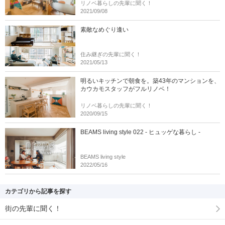
リノベ暮らしの先輩に聞く！
2021/09/08
素敵なめぐり逢い
住み継ぎの先輩に聞く！
2021/05/13
明るいキッチンで朝食を。築43年のマンションを、
カウカモスタッフがフルリノベ！
リノベ暮らしの先輩に聞く！
2020/09/15
BEAMS living style 022 - ヒュッゲな暮らし -
BEAMS living style
2022/05/16
カテゴリから記事を探す
街の先輩に聞く！