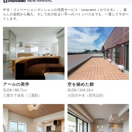
NEW ARRIVAL
中古・リノベーションマンションの売買サービス「cowcamo（カウカモ）」。暮
らしの妄想から購入、そして次の住まい手へのバトンパスまでも、一貫してサポー
トします。
アールの美学
空を秘めた館
3LDK / 88.71㎡
3LDK / 104.16㎡
三鷹市下連雀
（三鷹駅）
大田区中央
（西馬込駅）