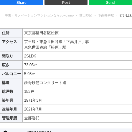
Share
Post
Send
中古・リノベーションマンションならcowcamo
世田谷区
下高井戸駅
行けば
住所
東京都世田谷区松原
アクセス
京王線・東急世田谷線「下高井戸」駅
東急世田谷線「松原」駅
間取り
2SLDK
広さ
73.05㎡
バルコニー
5.93㎡
構造
鉄骨鉄筋コンクリート造
総戸数
153戸
築年月
1971年3月
改装年月
2021年7月
管理形態
全部委託