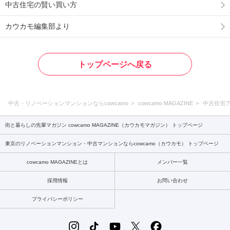
中古住宅の賢い買い方
カウカモ編集部より
トップページへ戻る
中古・リノベーションマンションならcowcamo
cowcamo MAGAZINE
中古住宅
街と暮らしの先輩マガジン cowcamo MAGAZINE（カウカモマガジン） トップページ
東京のリノベーションマンション・中古マンションならcowcamo（カウカモ） トップページ
cowcamo MAGAZINEとは
メンバー一覧
採用情報
お問い合わせ
プライバシーポリシー