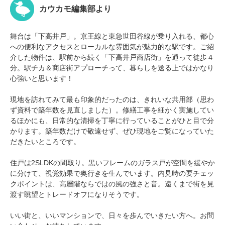
カウカモ編集部より
舞台は「下高井戸」。京王線と東急世田谷線が乗り入れる、都心
への便利なアクセスとローカルな雰囲気が魅力的な駅です。ご紹
介した物件は、駅前から続く「下高井戸商店街」を通って徒歩４
分。駅チカ＆商店街アプローチって、暮らしを送る上ではかなり
心強いと思います！
現地を訪れてみて最も印象的だったのは、きれいな共用部（思わ
ず資料で築年数を見直しました）。修繕工事を細かく実施してい
るほかにも、日常的な清掃を丁寧に行っていることがひと目で分
かります。築年数だけで敬遠せず、ぜひ現地をご覧になっていた
だきたいところです。
住戸は2SLDKの間取り。黒いフレームのガラス戸が空間を緩やか
に分けて、視覚効果で奥行きを生んでいます。内見時の要チェッ
クポイントは、高層階ならではの風の強さと音。遠くまで街を見
渡す眺望とトレードオフになりそうです。
いい街と、いいマンションで、日々を歩んでいきたい方へ。お問