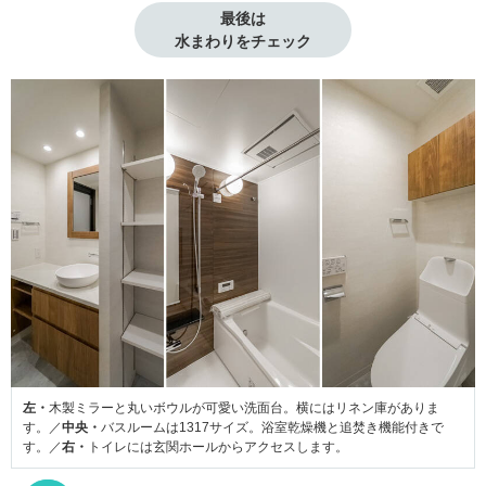
最後は

水まわりをチェック
左・
木製ミラーと丸いボウルが可愛い洗面台。横にはリネン庫がありま
す。／
中央・
バスルームは1317サイズ。浴室乾燥機と追焚き機能付きで
す。／
右・
トイレには玄関ホールからアクセスします。