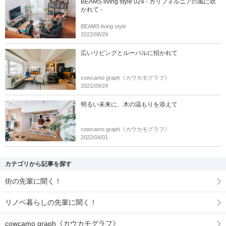
BEAMS living style 024 - カリフォルニアの風に吹
かれて -
BEAMS living style
2022/08/29
広いリビングとルーバルに招かれて
cowcamo graph《カウカモグラフ》
2021/09/24
明るい未来に、木の温もりを添えて
cowcamo graph《カウカモグラフ》
2022/04/01
カテゴリから記事を探す
街の先輩に聞く！
リノベ暮らしの先輩に聞く！
cowcamo graph《カウカモグラフ》