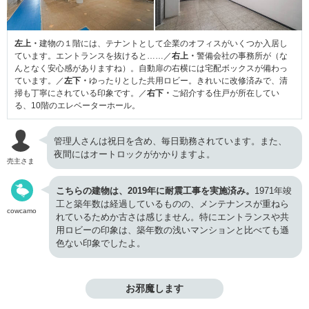
左上・
建物の１階には、テナントとして企業のオフィスがいくつか入居し
ています。エントランスを抜けると……／
右上・
警備会社の事務所が（な
んとなく安心感がありますね）。自動扉の右横には宅配ボックスが備わっ
ています。／
左下・
ゆったりとした共用ロビー。きれいに改修済みで、清
掃も丁寧にされている印象です。／
右下・
ご紹介する住戸が所在してい
る、10階のエレベーターホール。
管理人さんは祝日を含め、毎日勤務されています。また、
夜間にはオートロックがかかりますよ。
売主さま
こちらの建物は、2019年に耐震工事を実施済み。
1971年竣
工と築年数は経過しているものの、メンテナンスが重ねら
cowcamo
れているためか古さは感じません。特にエントランスや共
用ロビーの印象は、築年数の浅いマンションと比べても遜
色ない印象でしたよ。
お邪魔します