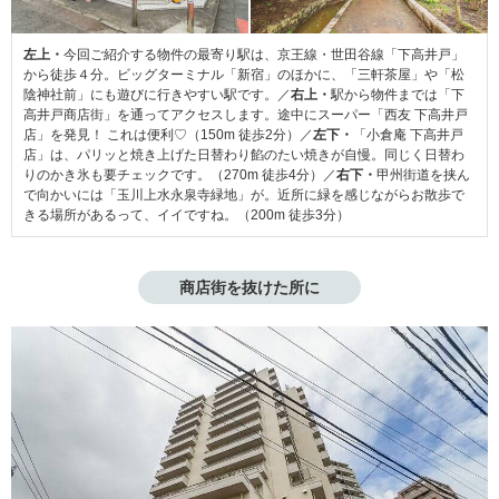
左上・
今回ご紹介する物件の最寄り駅は、京王線・世田谷線「下高井戸」
から徒歩４分。ビッグターミナル「新宿」のほかに、「三軒茶屋」や「松
陰神社前」にも遊びに行きやすい駅です。／
右上・
駅から物件までは「下
高井戸商店街」を通ってアクセスします。途中にスーパー「西友 下高井戸
店」を発見！ これは便利♡（150m 徒歩2分）／
左下・
「小倉庵 下高井戸
店」は、パリッと焼き上げた日替わり餡のたい焼きが自慢。同じく日替わ
りのかき氷も要チェックです。（270m 徒歩4分）／
右下・
甲州街道を挟ん
で向かいには「玉川上水永泉寺緑地」が。近所に緑を感じながらお散歩で
きる場所があるって、イイですね。（200m 徒歩3分）
商店街を抜けた所に