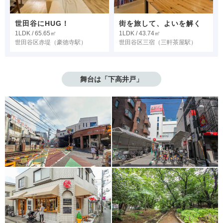
世田谷にHUG！
街を旅して、よいを解く
1LDK / 65.65㎡
1LDK / 43.74㎡
世田谷区赤堤
（豪徳寺駅）
世田谷区三宿
（三軒茶屋駅）
舞台は「下高井戸」