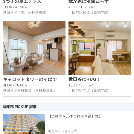
3つ子の屋上テラス
我が家は渋滞知らず
1LDK / 41.58㎡
4LDK / 137.30㎡
世田谷区下馬
（三軒茶屋駅）
世田谷区松原
（豪徳寺駅）
キャロットタワーのそばで
世田谷にHUG！
3LDK / 76.60㎡
1LDK / 65.65㎡
世田谷区三軒茶屋
（三軒茶屋駅）
世田谷区赤堤
（豪徳寺駅）
編集部 PICKUP 記事
【吉祥寺 × ルネ吉祥寺 × 高野舞】
街とマンションと私