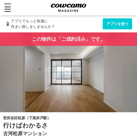
MENU
アプリでもっと快適に
📱
アプリを使う
住まい探しをしませんか？
この物件は「ご成約済み」です。
世田谷区松原（下高井戸駅）
行けばわかるさ
古河松原マンション