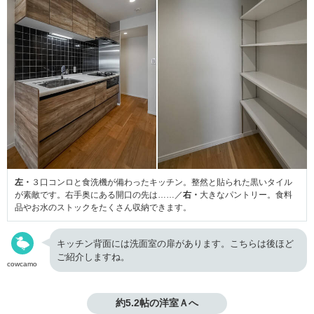
左・
３口コンロと食洗機が備わったキッチン。整然と貼られた黒いタイル
が素敵です。右手奥にある開口の先は……／
右・
大きなパントリー。食料
品やお水のストックをたくさん収納できます。
キッチン背面には洗面室の扉があります。こちらは後ほど
ご紹介しますね。
cowcamo
約5.2帖の洋室Ａへ