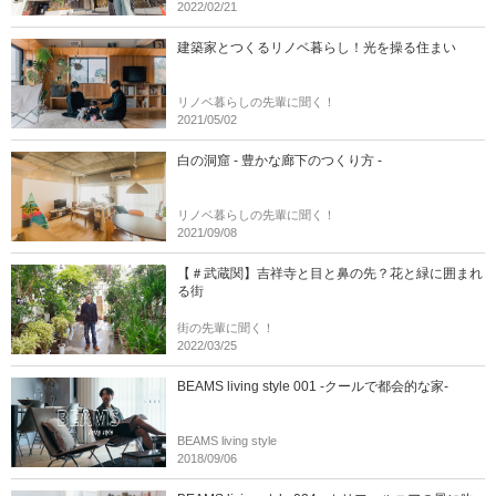
2022/02/21
建築家とつくるリノベ暮らし！光を操る住まい
リノベ暮らしの先輩に聞く！
2021/05/02
白の洞窟 - 豊かな廊下のつくり方 -
リノベ暮らしの先輩に聞く！
2021/09/08
【＃武蔵関】吉祥寺と目と鼻の先？花と緑に囲まれ
る街
街の先輩に聞く！
2022/03/25
BEAMS living style 001 -クールで都会的な家-
BEAMS living style
2018/09/06