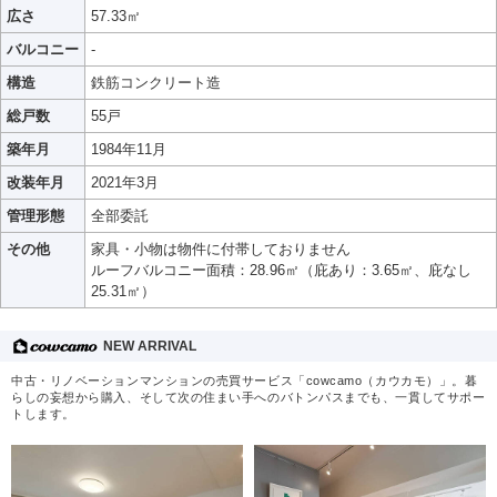
広さ
57.33㎡
バルコニー
-
構造
鉄筋コンクリート造
総戸数
55戸
築年月
1984年11月
改装年月
2021年3月
管理形態
全部委託
その他
家具・小物は物件に付帯しておりません
ルーフバルコニー面積：28.96㎡（庇あり：3.65㎡、庇なし
25.31㎡）
NEW ARRIVAL
中古・リノベーションマンションの売買サービス「cowcamo（カウカモ）」。暮
らしの妄想から購入、そして次の住まい手へのバトンパスまでも、一貫してサポー
トします。