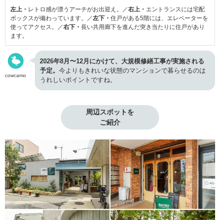
左上・
レトロ感が漂うアーチがお出迎え。／
右上・
エントランスには宅配
ボックスが備わっています。／
左下・
住戸がある5階には、エレベーターを
使ってアクセス。／
右下・
長い共用廊下を進んだ突き当たりに住戸があり
ます。
2026年8月〜12月にかけて、大規模修繕工事が実施される
予定。
今よりもきれいな状態のマンションで暮らせるのは
cowcamo
うれしいポイントですね。
周辺スポットを

ご紹介