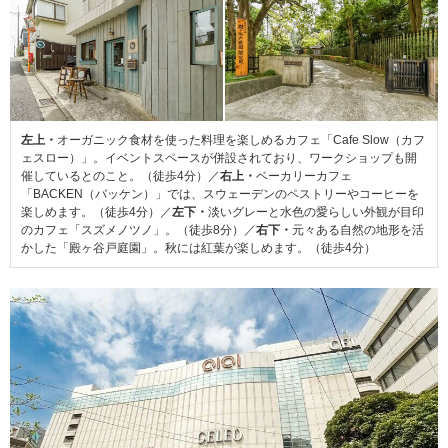
左上・
オーガニック食材を使った料理を楽しめるカフェ「Cafe Slow（カフ
ェスロー）」。イベントスペースが併設されており、ワークショップも開
催しているとのこと。（徒歩4分）／
右上・
ベーカリーカフェ
「BACKEN（バッケン）」では、スウェーデンのペストリーやコーヒーを
楽しめます。（徒歩4分）／
左下・
淡いグレーと水色の愛らしい外観が目印
のカフェ「スズメノツノ」。（徒歩8分）／
右下・
元々ある自然の地形を活
かした「殿ヶ谷戸庭園」。秋には紅葉が楽しめます。（徒歩4分）