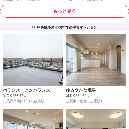
もっと見る
中央線多摩
のおすすめ中古マンション
バランス・アンバランス
ゆるやかな境界
3LDK / 56.67㎡
3LDK / 64.62㎡
武蔵野市境南町
（武蔵境駅）
三鷹市下連雀
（三鷹駅）