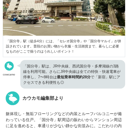
「国分寺」駅（徒歩4分）には、「セレオ国分寺」や「国分寺マルイ」が併
設されています。普段のお買い物から衣服・生活雑貨まで、暮らしに必要
なものがここで揃うのはうれしいポイント！
「国分寺」駅は、JR中央線、西武国分寺・多摩湖線の3路
線を利用可能。さらにJR中央線は全ての特快・快速電車が
cowcamo
停車し、7〜8時台は
最短乗車時間約28分
で「新宿」駅にア
クセスできる利便性も◎
カウカモ編集部より
躯体現し・無垢フローリングなどの内装とルーフバルコニーが備
わっている住戸。「国分寺」駅周辺の賑わいからマンション周辺
に足を進めると、車通りが少ない静かな街並みに。こだわりの内