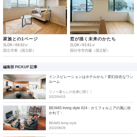
家族との1ページ
窓が描く未来のかたち
3LDK / 69.62㎡
2LDK / 63.61㎡
国立市東
（国立駅）
国分寺市内藤
（国立駅）
編集部 PICKUP 記事
インスピレーションはホテルから！変幻自在なワン
ルーム
リノベ暮らしの先輩に聞く！
2022/04/15
BEAMS living style 024 - カリフォルニアの風に吹
かれて -
BEAMS living style
2022/08/29