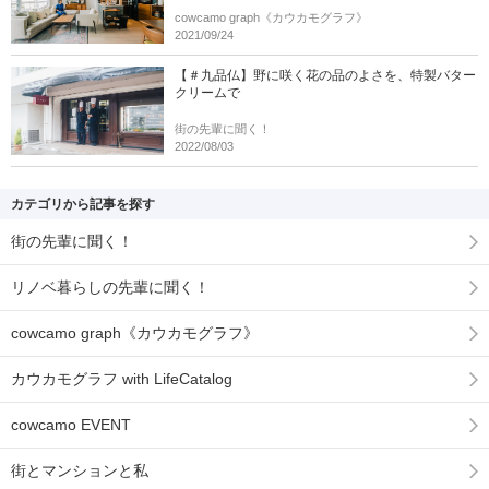
cowcamo graph《カウカモグラフ》
2021/09/24
【＃九品仏】野に咲く花の品のよさを、特製バター
クリームで
街の先輩に聞く！
2022/08/03
カテゴリから記事を探す
街の先輩に聞く！
リノベ暮らしの先輩に聞く！
cowcamo graph《カウカモグラフ》
カウカモグラフ with LifeCatalog
cowcamo EVENT
街とマンションと私