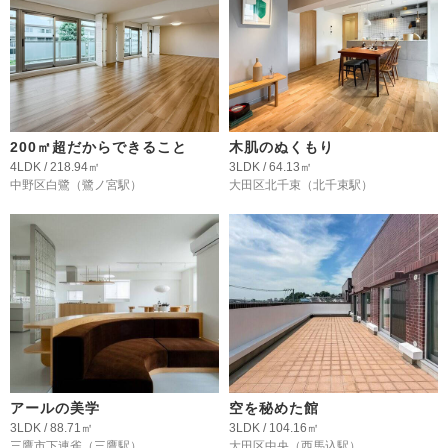
200㎡超だからできること
木肌のぬくもり
4LDK / 218.94㎡
3LDK / 64.13㎡
中野区白鷺
（鷺ノ宮駅）
大田区北千束
（北千束駅）
アールの美学
空を秘めた館
3LDK / 88.71㎡
3LDK / 104.16㎡
三鷹市下連雀
（三鷹駅）
大田区中央
（西馬込駅）