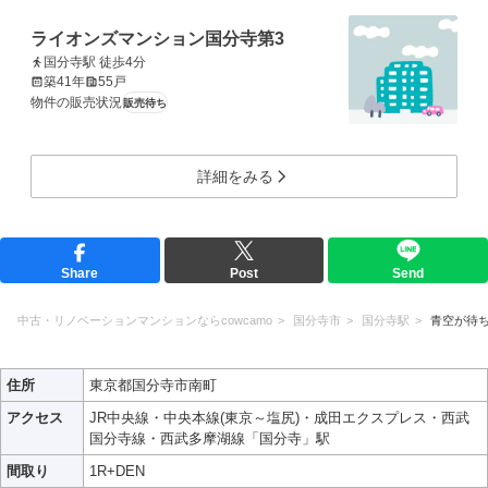
ライオンズマンション国分寺第3
国分寺駅 徒歩4分
築41年
55戸
物件の販売状況
販売待ち
詳細をみる
Share
Post
Send
中古・リノベーションマンションならcowcamo
国分寺市
国分寺駅
青空が待
住所
東京都国分寺市南町
アクセス
JR中央線・中央本線(東京～塩尻)・成田エクスプレス・西武
国分寺線・西武多摩湖線「国分寺」駅
間取り
1R+DEN