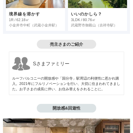
境界線を溶かす
いいのかしら？
1R / 62.18㎡
3LDK / 80.76㎡
小金井市中町
（武蔵小金井駅）
武蔵野市御殿山
（吉祥寺駅）
売主さまのご紹介
Sさまファミリー
ルーフバルコニーの開放感や「国分寺」駅周辺の利便性に惹かれ購
入。2021年にフルリノベーションを行い、大切に住まわれてきまし
た。お子さまの成長に伴い、お住み替えをされることに。
開放感&回遊性