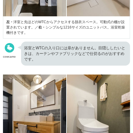
左・
洋室と先ほどのWTCからアクセスする脱衣スペース。可動式の棚が設
置されています。／
右・
シンプルな1216サイズのユニットバス。浴室乾燥
機付きです。
浴室とWTCの入り口には扉がありません。目隠ししたいと
きは、カーテンやファブリックなどで仕切るのがおすすめ
cowcamo
です。