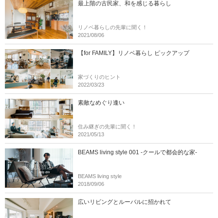
最上階の古民家、和を感じる暮らし
リノベ暮らしの先輩に聞く！
2021/08/06
【for FAMILY】リノベ暮らし ピックアップ
家づくりのヒント
2022/03/23
素敵なめぐり逢い
住み継ぎの先輩に聞く！
2021/05/13
BEAMS living style 001 -クールで都会的な家-
BEAMS living style
2018/09/06
広いリビングとルーバルに招かれて