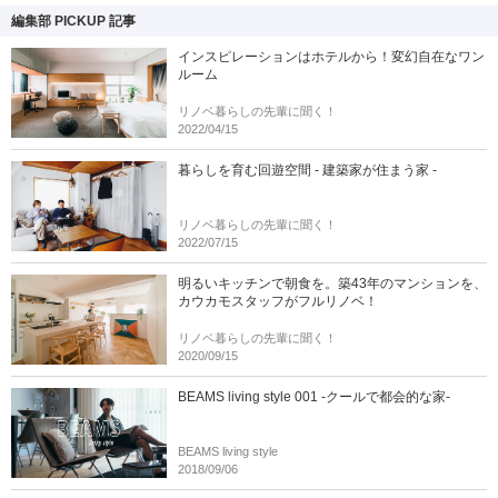
編集部 PICKUP 記事
インスピレーションはホテルから！変幻自在なワン
ルーム
リノベ暮らしの先輩に聞く！
2022/04/15
暮らしを育む回遊空間 - 建築家が住まう家 -
リノベ暮らしの先輩に聞く！
2022/07/15
明るいキッチンで朝食を。築43年のマンションを、
カウカモスタッフがフルリノベ！
リノベ暮らしの先輩に聞く！
2020/09/15
BEAMS living style 001 -クールで都会的な家-
BEAMS living style
2018/09/06