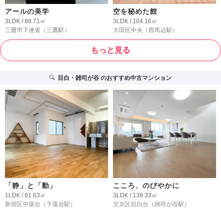
アールの美学
空を秘めた館
3LDK / 88.71㎡
3LDK / 104.16㎡
三鷹市下連雀
（三鷹駅）
大田区中央
（西馬込駅）
もっと見る
目白・雑司が谷
のおすすめ中古マンション
「静」と「動」
こころ、のびやかに
1LDK / 61.63㎡
3LDK / 139.33㎡
新宿区中落合
（下落合駅）
文京区目白台
（雑司が谷駅）