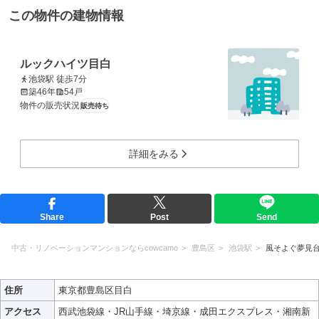
この物件の建物情報
ルックハイツ目白
池袋駅 徒歩7分
築46年
54戸
物件の販売状況
販売待ち
詳細をみる
Share
Post
Send
中古・リノベーションマンションならcowcamo
豊島区
池袋駅
風そよぐ夢見
住所
東京都豊島区目白
アクセス
西武池袋線・JR山手線・埼京線・成田エクスプレス・湘南新