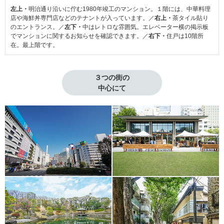
左上・
明治通り沿いに佇む1980年竣工のマンション。１階には、中華料理
店や海鮮丼専門店などのテナントが入っています。／
右上・
茶タイル貼り
のエントランス。／
左下・
中はレトロな雰囲気。エレベーター横の掲示板
でマンションに関するお知らせを確認できます。／
右下・
住戸は10階所
在。最上階です。
３つの街の

中心にて