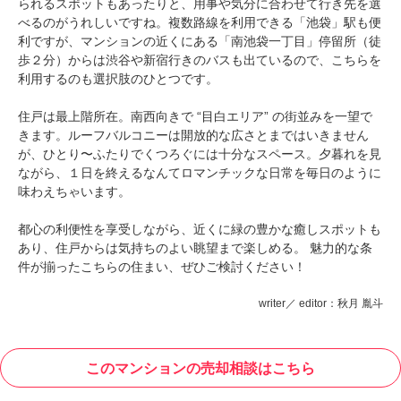
られるスポットもあったりと、用事や気分に合わせて行き先を選
べるのがうれしいですね。複数路線を利用できる「池袋」駅も便
利ですが、マンションの近くにある「南池袋一丁目」停留所（徒
歩２分）からは渋谷や新宿行きのバスも出ているので、こちらを
利用するのも選択肢のひとつです。
住戸は最上階所在。南西向きで “目白エリア” の街並みを一望で
きます。ルーフバルコニーは開放的な広さとまではいきません
が、ひとり〜ふたりでくつろぐには十分なスペース。夕暮れを見
ながら、１日を終えるなんてロマンチックな日常を毎日のように
味わえちゃいます。
都心の利便性を享受しながら、近くに緑の豊かな癒しスポットも
あり、住戸からは気持ちのよい眺望まで楽しめる。 魅力的な条
件が揃ったこちらの住まい、ぜひご検討ください！
writer／ editor：秋月 胤斗
このマンションの売却相談はこちら