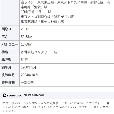
宿ライン・東武東上線・東京メトロ丸ノ内線・副都心線・有
楽町線「池袋」駅
JR山手線「目白」駅
東京メトロ副都心線「雑司が谷」駅
都電荒川線「鬼子母神前」駅
間取り
2LDK
広さ
52.38㎡
バルコニー
18.09㎡
構造
鉄骨鉄筋コンクリート造
総戸数
54戸
築年月
1980年3月
改装年月
2024年10月
管理形態
一部委託
NEW ARRIVAL
中古・リノベーションマンションの売買サービス「cowcamo（カウカモ）」。暮
らしの妄想から購入、そして次の住まい手へのバトンパスまでも、一貫してサポー
トします。