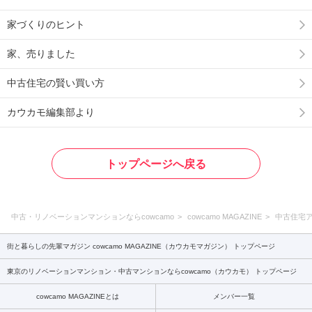
家づくりのヒント
家、売りました
中古住宅の賢い買い方
カウカモ編集部より
トップページへ戻る
中古・リノベーションマンションならcowcamo
cowcamo MAGAZINE
中古住宅
街と暮らしの先輩マガジン cowcamo MAGAZINE（カウカモマガジン） トップページ
東京のリノベーションマンション・中古マンションならcowcamo（カウカモ） トップページ
cowcamo MAGAZINEとは
メンバー一覧