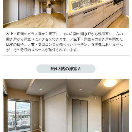
左上・
正面のガラス扉から廊下に、その左隣の開き戸から洗面室に、右の
開き戸から洋室Ｂにアクセスできます。／
左下・
洋室Ａの引き戸を閉めた
LDKの様子。／
右・
３口コンロが備わったキッチン。食洗機はありません
が、その分収納スペースが確保されています。
約4.8帖の洋室Ａ