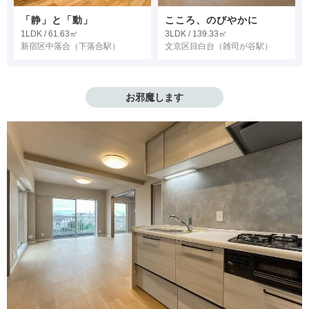
「静」と「動」
こころ、のびやかに
1LDK / 61.63㎡
3LDK / 139.33㎡
新宿区中落合
（下落合駅）
文京区目白台
（雑司が谷駅）
お邪魔します