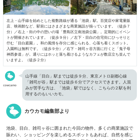
左上・山手線を始めとした複数路線が通る「池袋」駅。百貨店や家電量販
店、映画館など、駅前にはさまざまな商業施設が揃っています。（徒歩７
分）／右上・街の中の憩いの場「豊島区立南池袋公園」。定期的にイベン
トが開催されています。（徒歩９分）／左下・目白の住宅街にひっそりと
佇む「目白庭園」。和の風情を存分に感じられる、心落ち着くスポット。
入園料は無料です。（徒歩９分）／右下・雑司ヶ谷方面に行くと「鬼子母
神西参道」が。通りにはホッと落ち着けるようなカフェが数店立ち並んで
いますよ。（徒歩２分）
山手線「目白」駅までは徒歩９分、東京メトロ副都心線
「雑司が谷」駅までは徒歩６分でアクセスできます。人混
cowcamo
みが苦手な方は、「池袋」駅ではなく、こちらの２駅を利
用するのもいいカモ。
カウカモ編集部より
池袋、目白、雑司ヶ谷に囲まれた今回の物件。多くの商業施設で
賑わい、ショッピングを楽しめるスポットもあれば、自然を感じ