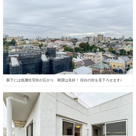
眼下には低層住宅街が広がり、眺望は良好！ 目白の街を見下ろせます♪