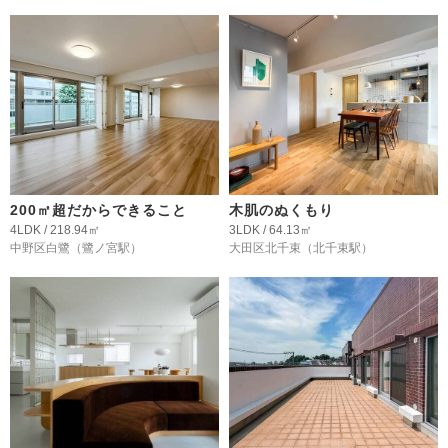
200㎡超だからできること
木肌のぬくもり
4LDK / 218.94㎡
3LDK / 64.13㎡
中野区白鷺
（鷺ノ宮駅）
大田区北千束
（北千束駅）