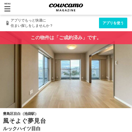
MENU
アプリでもっと快適に
📱
アプリを使う
住まい探しをしませんか？
この物件は「ご成約済み」です。
豊島区目白（池袋駅）
風そよぐ夢見台
ルックハイツ目白