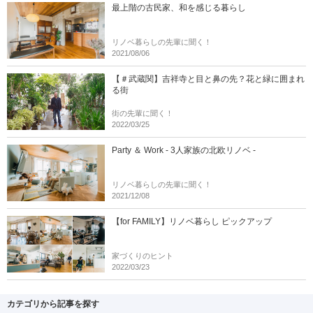
最上階の古民家、和を感じる暮らし
リノベ暮らしの先輩に聞く！
2021/08/06
【＃武蔵関】吉祥寺と目と鼻の先？花と緑に囲まれ
る街
街の先輩に聞く！
2022/03/25
Party ＆ Work - 3人家族の北欧リノベ -
リノベ暮らしの先輩に聞く！
2021/12/08
【for FAMILY】リノベ暮らし ピックアップ
家づくりのヒント
2022/03/23
カテゴリから記事を探す