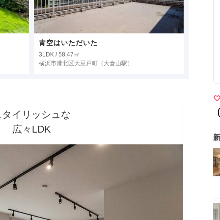
青空はいただいた
3LDK / 58.47㎡
横浜市港北区大豆戸町
（大倉山駅）
スタイリッシュな

広々LDK
新