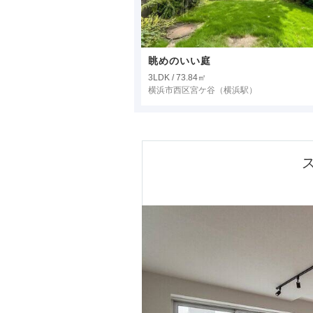
眺めのいい庭
3LDK / 73.84㎡
横浜市西区宮ケ谷
（横浜駅）