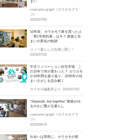
まい
cowcamo graph《カウカモグラ
フ》
2026/07/03
10年前、カウカモで家を買った人
「第1号契約者」は今？ 家族と住
まいの変化の軌跡
リノベ暮らしの先輩に聞く！
2026/07/02
中古リノベーション住宅市場、こ
の10年で何が変わった？ カウカモ
が10年間を振り返り、2035年の住
まいさがしを読み解く
カウカモ編集部より
2026/07/02
“Separate, but together.”家族がゆ
るやかに繋がる暮らし
cowcamo graph《カウカモグラ
フ》
2026/06/19
出会いは突然に。カウカモが描