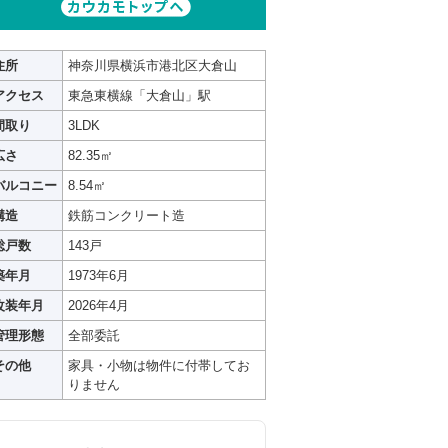
住所
神奈川県横浜市港北区大倉山
アクセス
東急東横線「大倉山」駅
間取り
3LDK
広さ
82.35㎡
バルコニー
8.54㎡
構造
鉄筋コンクリート造
総戸数
143戸
築年月
1973年6月
改装年月
2026年4月
管理形態
全部委託
その他
家具・小物は物件に付帯してお
りません