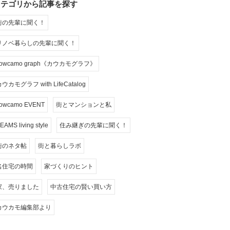
カテゴリから記事を探す
街の先輩に聞く！
リノベ暮らしの先輩に聞く！
cowcamo graph《カウカモグラフ》
ウカモグラフ with LifeCatalog
owcamo EVENT
街とマンションと私
EAMS living style
住み継ぎの先輩に聞く！
街のネタ帖
街と暮らしラボ
名住宅の時間
家づくりのヒント
家、売りました
中古住宅の賢い買い方
カウカモ編集部より