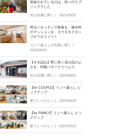
収録されているのは、街へのラブ
ソングでした
街の先輩に聞く！
2021/05/25
明るいキッチンで朝食を。築43年
のマンションを、カウカモスタッ
フがフルリノベ！
リノベ暮らしの先輩に聞く！
2020/09/15
【＃九品仏】野に咲く花の品のよ
さを、特製バタークリームで
街の先輩に聞く！
2022/08/03
【for COUPLE】リノベ暮らし ピ
ックアップ
家づくりのヒント
2022/04/24
【for FAMILY】リノベ暮らし ピッ
クアップ
家づくりのヒント
2022/03/23