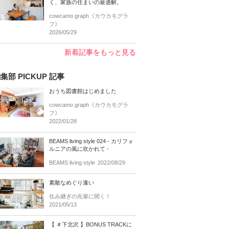
く、家族の住まいの最適解。
cowcamo graph《カウカモグラ
フ》
2026/05/29
新着記事をもっと見る
集部 PICKUP 記事
おうち図書館はじめました
cowcamo graph《カウカモグラ
フ》
2022/01/28
BEAMS living style 024 - カリフォ
ルニアの風に吹かれて -
BEAMS living style
2022/08/29
素敵なめぐり逢い
住み継ぎの先輩に聞く！
2021/05/13
【 ＃下北沢 】BONUS TRACKに