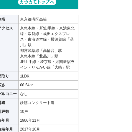
住所
東京都港区高輪
アクセス
京急本線・JR山手線・京浜東北
線・常磐線・成田エクスプレ
ス・東海道本線・横須賀線「品
川」駅
都営浅草線「高輪台」駅
京急本線「北品川」駅
JR山手線・埼京線・湘南新宿ラ
イン・りんかい線「大崎」駅
間取り
1LDK
広さ
66.54㎡
バルコニー
なし
構造
鉄筋コンクリート造
総戸数
10戸
築年月
1986年11月
改装年月
2017年10月