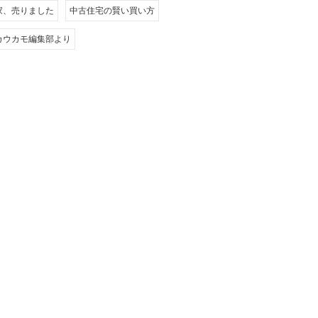
家、売りました
中古住宅の賢い買い方
カウカモ編集部より