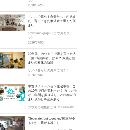
フ》
2026/07/25
「ここで暮らす自分たち」が見え
た。育ててきた価値観で選んだ住
まい
cowcamo graph《カウカモグラ
フ》
2026/07/03
10年前、カウカモで家を買った人
「第1号契約者」は今？ 家族と住
まいの変化の軌跡
リノベ暮らしの先輩に聞く！
2026/07/02
中古リノベーション住宅市場、こ
の10年で何が変わった？ カウカモ
が10年間を振り返り、2035年の住
まいさがしを読み解く
カウカモ編集部より
2026/07/02
“Separate, but together.”家族がゆ
るやかに繋がる暮らし