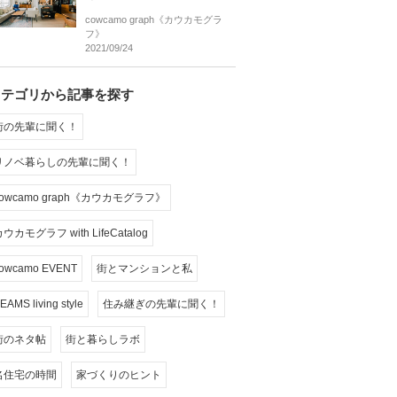
cowcamo graph《カウカモグラ
フ》
2021/09/24
カテゴリから記事を探す
街の先輩に聞く！
リノベ暮らしの先輩に聞く！
cowcamo graph《カウカモグラフ》
ウカモグラフ with LifeCatalog
owcamo EVENT
街とマンションと私
EAMS living style
住み継ぎの先輩に聞く！
街のネタ帖
街と暮らしラボ
名住宅の時間
家づくりのヒント