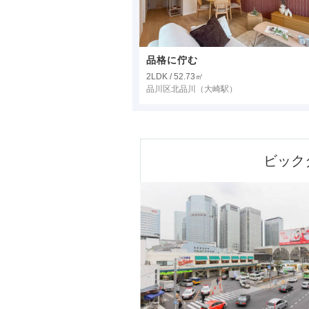
品格に佇む
2LDK / 52.73㎡
品川区北品川
（大崎駅）
ビック