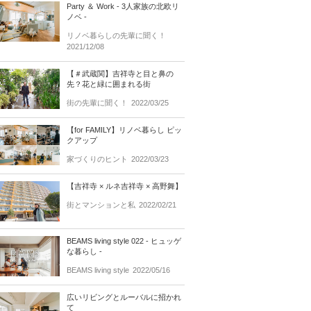
Party ＆ Work - 3人家族の北欧リ
ノベ -
リノベ暮らしの先輩に聞く！
2021/12/08
【＃武蔵関】吉祥寺と目と鼻の
先？花と緑に囲まれる街
街の先輩に聞く！
2022/03/25
【for FAMILY】リノベ暮らし ピッ
クアップ
家づくりのヒント
2022/03/23
【吉祥寺 × ルネ吉祥寺 × 高野舞】
街とマンションと私
2022/02/21
BEAMS living style 022 - ヒュッゲ
な暮らし -
BEAMS living style
2022/05/16
広いリビングとルーバルに招かれ
て