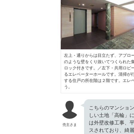
左上・通りからは目立たず、アプロ
のような壁をくり抜いてつくられた
ロック付きです。／左下・共用ロビ
るエレベーターホールです。清掃が
する住戸の所在階は２階です。エレ
う。
こちらのマンショ
しい土地「高輪」に
は外壁改修工事、平
売主さま
スされており、綺