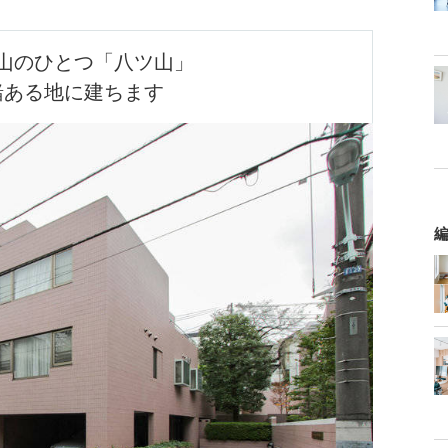
山のひとつ「八ツ山」

緒ある地に建ちます
編