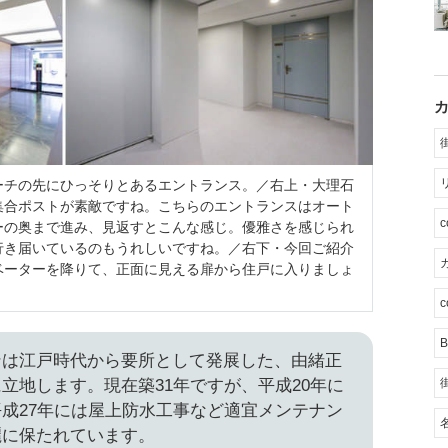
ーチの先にひっそりとあるエントランス。／右上・大理石
集合ポストが素敵ですね。こちらのエントランスはオート
ーの奥まで進み、見返すとこんな感じ。優雅さを感じられ
行き届いているのもうれしいですね。／右下・今回ご紹介
カ
ベーターを降りて、正面に見える扉から住戸に入りましょ
c
B
ンは江戸時代から要所として発展した、由緒正
立地します。現在築31年ですが、平成20年に
成27年には屋上防水工事など適宜メンテナン
麗に保たれています。