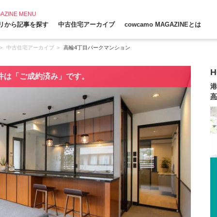
AZINE MENU
リから記事を探す
中古住宅アーカイブ
cowcamo MAGAZINEとは
中古住宅アーカイブ
高輪4丁目パークマンション
H
件は「ご成約済み」です。
港
高