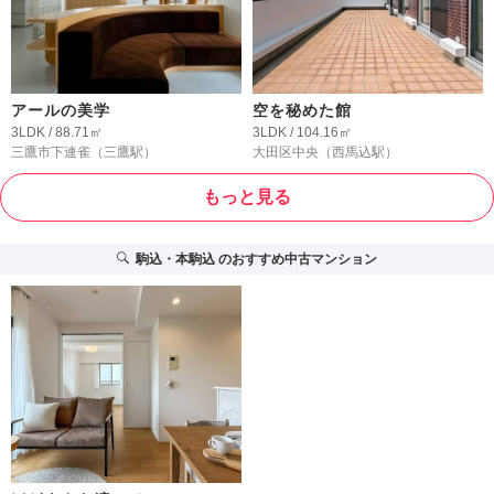
アールの美学
空を秘めた館
3LDK / 88.71㎡
3LDK / 104.16㎡
三鷹市下連雀
（三鷹駅）
大田区中央
（西馬込駅）
もっと見る
駒込・本駒込
のおすすめ中古マンション