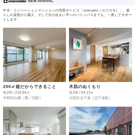
NEW ARRIVAL
中古・リノベーションマンションの売買サービス「cowcamo（カウカモ）」。暮
らしの妄想から購入、そして次の住まい手へのバトンパスまでも、一貫してサポー
トします。
200㎡超だからできること
木肌のぬくもり
4LDK / 218.94㎡
3LDK / 64.13㎡
中野区白鷺
（鷺ノ宮駅）
大田区北千束
（北千束駅）