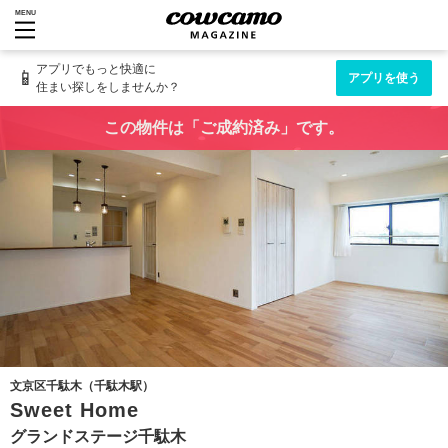
MENU
アプリでもっと快適に
📱
アプリを使う
住まい探しをしませんか？
この物件は「ご成約済み」です。
文京区千駄木（千駄木駅）
Sweet Home
グランドステージ千駄木