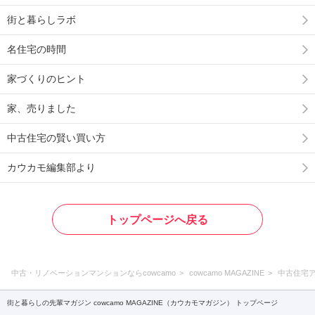
街と暮らしラボ
名住宅の時間
家づくりのヒント
家、売りました
中古住宅の賢い買い方
カウカモ編集部より
トップページへ戻る
中古・リノベーションマンションならcowcamo
cowcamo MAGAZINE
中古住宅
街と暮らしの先輩マガジン cowcamo MAGAZINE（カウカモマガジン） トップページ