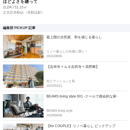
ほどよさを纏って
2LDK / 51.15㎡
文京区本駒込
（本駒込駅）
編集部 PICKUP 記事
最上階の古民家、和を感じる暮らし
リノベ暮らしの先輩に聞く！
2021/08/06
【吉祥寺 × ルネ吉祥寺 × 高野舞】
街とマンションと私
2022/02/21
BEAMS living style 001 -クールで都会的な家-
BEAMS living style
2018/09/06
【for COUPLE】リノベ暮らし ピックアップ