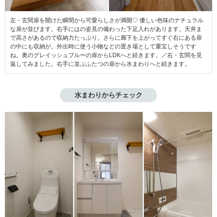
左・玄関扉を開けた瞬間から可愛らしさが満開♡ 優しい色味のナチュラル
な扉が並びます。右手にはの姿見の備わった下足入れがあります。天井ま
で高さがあるので収納力たっぷり。さらに廊下を上がってすぐ右にある扉
の中にも収納が。外出時に使う小物
などの置き場として重宝しそうです
ね。奥のグレイッシュブルーの扉からLDKへと続きます。／右・玄関を見
返してみました。右手に並ぶふたつの扉から水まわりへと続きます。
水まわりからチェック