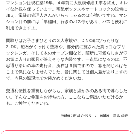
マンションは現在築19年。４年前に大規模修繕工事を終え、キレ
イな外観を保っています。宅配ボックスやオートロックの設備に
加え、常駐の管理人さんがいらっしゃるのは心強いですね。マン
ション目の前には「早稲田」行きのバス停があり、バスも便利に
利用できますよ。
間取りはお子さまひとりの３人家族や、DINKSにぴったりな
2LDK。磁石がくっ付く壁紙や、部分的に施された真っ白なブリ
ックレンガ、そして木のオープン棚など、随所に可愛らしさが♡
お気に入りの家具が映えそうな内装です。一点
気になるのは、不
忍通り沿いの車の走行音。所在は６階ですので、窓を閉じればそ
こまで気になりませんでした。音に関しては個人差がありますの
で、内見の際現地でお確かめくださいね。
交通利便性を重視しながらも、家族と温かみのある街で暮らした
い。そんなご希望をお持ちの方、ここならご満足いただけるか
も。ご検討くださいね。
writer : 南田 かおり / editor：野原 茂香