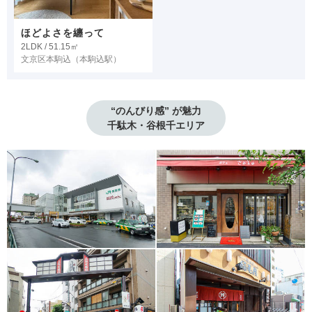
ほどよさを纏って
2LDK / 51.15㎡
文京区本駒込
（本駒込駅）
“のんびり感” が魅力

千駄木・谷根千エリア