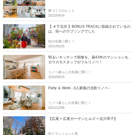
家づくりのヒント
2022/04/24
【 ＃下北沢 】BONUS TRACKに収録されているの
は、街へのラブソングでした
街の先輩に聞く！
2021/05/25
明るいキッチンで朝食を。築43年のマンションを、
カウカモスタッフがフルリノベ！
リノベ暮らしの先輩に聞く！
2020/09/15
Party ＆ Work - 3人家族の北欧リノベ -
リノベ暮らしの先輩に聞く！
2021/12/08
【広尾 × 広尾ガーデンヒルズ × 吉川琴子】
街とマンションと私