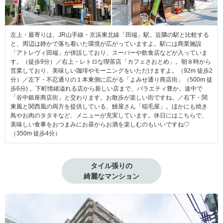
左上・最寄りは、JR山手線・京浜東北線「田端」駅。近隣の駅と比較する
と、周辺は静かで落ち着いた環境が広がっていますよ。駅には商業施設
「アトレヴィ田端」が併設しており、スーパーや飲食店などが入っていま
す。（徒歩9分）／右上・レトロな喫茶店「カフェさおとめ」。朝８時から
営業しており、美味しい珈琲やモーニングをいただけますよ。（92m 徒歩2
分）／左下・不忍通りの１本東側に広がる「よみせ通り商店街」（500m 徒
歩6分) 。下町情緒溢れる店から新しい店まで、バラエティ豊か。途中で
「谷中銀座商店街」と交わります。お散歩が楽しい街ですね。／右下・関
東風と関西風の両方を提供している、鰻屋さん「稲毛屋」。ほかにも焼き
鳥やお肉のタタキなど、メニューが充実しています。休日にはこちらで、
美味しい食事をおつまみにお昼からお酒を楽しむのもいいですね♡
（350m 徒歩4分）
タイル張りの

綺麗なマンション