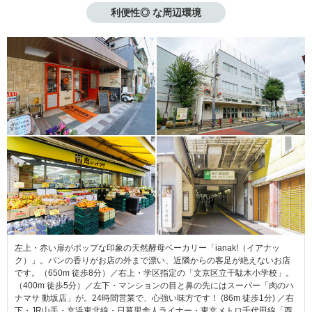
利便性◎ な周辺環境
左上・赤い扉がポップな印象の天然酵母ベーカリー「ianak!（イアナッ
ク）」。パンの香りがお店の外まで漂い、近隣からの客足が絶えないお店
です。（650m 徒歩8分）／右上・学区指定の「文京区立千駄木小学校」。
（400m 徒歩5分）／左下・マンションの目と鼻の先にはスーパー「肉のハ
ナマサ 動坂店」が。24時間営業で、心強い味方です！ (86m 徒歩1分) ／右
下・JR山手・京浜東北線・日暮里舎人ライナー・東京メトロ千代田線「西