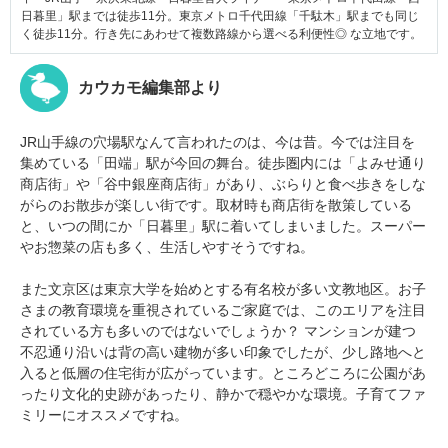
日暮里」駅までは徒歩11分。東京メトロ千代田線「千駄木」駅までも同じ
く徒歩11分。行き先にあわせて複数路線から選べる利便性◎ な立地です。
カウカモ編集部より
JR山手線の穴場駅なんて言われたのは、今は昔。今では注目を
集めている「田端」駅が今回の舞台。徒歩圏内には「よみせ通り
商店街」や「谷中銀座商店街」があり、ぶらりと食べ歩きをしな
がらのお散歩が楽しい街です。取材時も商店街を散策している
と、いつの間にか「日暮里」駅に着いてしまいました。スーパー
やお惣菜の店も多く、生活しやすそうですね。
また文京区は東京大学を始めとする有名校が多い文教地区。お子
さまの教育環境を重視されているご家庭では、このエリアを注目
されている方も多いのではないでしょうか？ マンションが建つ
不忍通り沿いは背の高い建物が多い印象でしたが、少し路地へと
入ると低層の住宅街が広がっています。ところどころに公園があ
ったり文化的史跡があったり、静かで穏やかな環境。子育てファ
ミリーにオススメですね。