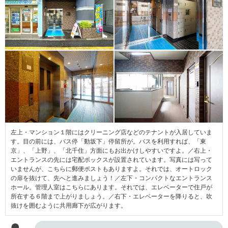
左上・マンション１階にはクリーニング店などのテナントが入居していま
す。目の前には、バス停「動坂下」停留所が。バスを利用すれば、「東
京」、「上野」、「北千住」方面にもお出かけしやすいですよ。／右上・
エントランスの先には宅配ボックスが設置されています。写真には写って
いませんが、こちらに郵便ポストもありますよ。それでは、オートロック
の扉を抜けて、先へと進みましょう！／左下・コンパクトなエントランス
ホール。管理人室はこちらにあります。それでは、エレベーターで住戸が
所在する６階まで上がりましょう。／右下・エレベーターを降りると、吹
抜けを囲むように共用廊下が広がります。