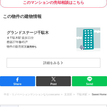
このマンションの売却相談はこちら
この物件の建物情報
グランドステージ千駄木
千駄木駅 徒歩11分
築27年
45戸
物件の販売状況
販売待ち
詳細をみる
Share
Post
Send
中古・リノベーションマンションならcowcamo
文京区
千駄木駅
Sweet Home