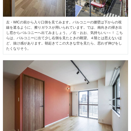
左・WICの前から入り口側を見てみます。バルコニーの腰壁は下からの視
線を遮るように、擦りガラスが用いられています。では、南向きの掃き出
し窓からバルコニーへ出てみましょう。／右・おお、気持ちいい～！ こち
らは、バルコニーに出て少し右側を見たときの眺望。４階とは思えないほ
ど、抜け感があります。朝起きてこの大きな空を見たら、思わず伸びをし
たくなりそう。