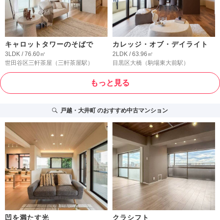
キャロットタワーのそばで
カレッジ・オブ・デイライト
3LDK / 76.60㎡
2LDK / 63.96㎡
世田谷区三軒茶屋
（三軒茶屋駅）
目黒区大橋
（駒場東大前駅）
もっと見る
戸越・大井町
のおすすめ中古マンション
凹を満たす光
クラシフト