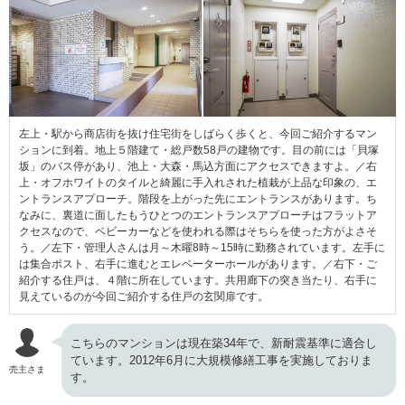
左上・駅から商店街を抜け住宅街をしばらく歩くと、今回ご紹介するマン
ションに到着。地上５階建て・総戸数58戸の建物です。目の前には「貝塚
坂」のバス停があり、池上・大森・馬込方面にアクセスできますよ。／右
上・オフホワイトのタイルと綺麗に手入れされた植栽が上品な印象の、エ
ントランスアプローチ。階段を上がった先にエントランスがあります。ち
なみに、裏道に面したもうひとつのエントランスアプローチはフラットア
クセスなので、ベビーカーなどを使われる際はそちらを使った方がよさそ
う。／左下・管理人さんは月～木曜8時～15時に勤務されています。左手に
は集合ポスト、右手に進むとエレベーターホールがあります。／右下・ご
紹介する住戸は、４階に所在しています。共用廊下の突き当たり、右手に
見えているのが今回ご紹介する住戸の玄関扉です。
こちらのマンションは現在築34年で、新耐震基準に適合し
ています。2012年6月に大規模修繕工事を実施しておりま
売主さま
す。