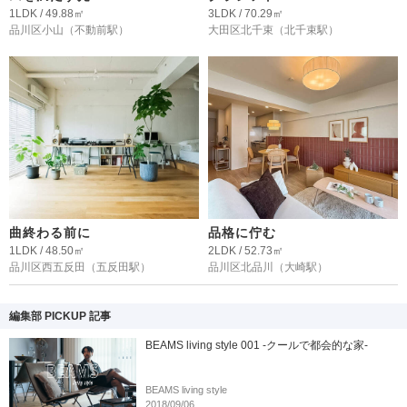
1LDK / 49.88㎡
3LDK / 70.29㎡
品川区小山
（不動前駅）
大田区北千束
（北千束駅）
曲終わる前に
品格に佇む
1LDK / 48.50㎡
2LDK / 52.73㎡
品川区西五反田
（五反田駅）
品川区北品川
（大崎駅）
編集部 PICKUP 記事
BEAMS living style 001 -クールで都会的な家-
BEAMS living style
2018/09/06