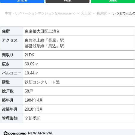
Share
Post
Send
中古・リノベーションマンションならcowcamo
大田区
長原駅
いつまでも女
住所
東京都大田区上池台
アクセス
東急池上線「長原」駅
都営浅草線「馬込」駅
間取り
2LDK
広さ
60.09㎡
バルコニー
10.44㎡
構造
鉄筋コンクリート造
総戸数
58戸
築年月
1984年4月
改装年月
2018年3月
管理形態
全部委託
NEW ARRIVAL