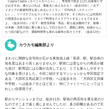
「Cagna Cagna（カーニャカーニャ）」。専用窯で焼き上げた自家製ピザ
がおすすめ。運がよければ、看板犬に会えるかも！（徒歩10分）／左下・
イタリアの家庭料理を楽しめるレストラン「 STIVALE（スティバー
レ）」。リーズナブルなランチセットが人気です。すぐ向かいには同系列
の惣菜店があるので、イタリア料理をテイクアウトすることもできます
よ。（徒歩10分）／右下・都営浅草線「馬込」駅も徒歩圏内です。新橋・
日本橋・浅草方面に乗り換えなしで行けるので、通勤に便利。始発からふ
たつ目の駅なので、通勤時間帯も座れる確率が高そうです。（徒歩12分）
カウカモ編集部より
まわりに閑静な住宅街が広がる東急池上線「長原」駅。駅自体の
知名度はあまり高くありませんが、駅前には昔ながらの商店が建
ち並び、駅周辺には公園が点在しており、とても暮らしやすそう
な印象を受けました。今回ご紹介するマンションから学区指定で
ある「大田区立馬込第三小学校」へは徒歩８分、「大田区立貝塚
中学校」へは徒歩７分とほど近く、特にファミリーにとってはう
れしい住環境です。
駅からマンションまでは、徒歩11分。駅前の商店街を通る道のり
なのでそこまで遠く感じませんでしたが、多少距離があるので天