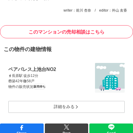
writer：前川 杏奈 / editor：外山 友香
このマンションの売却相談はこちら
この物件の建物情報
ペアパレス上池台NO2
長原駅 徒歩12分
築42年
58戸
物件の販売状況
販売待ち
詳細をみる