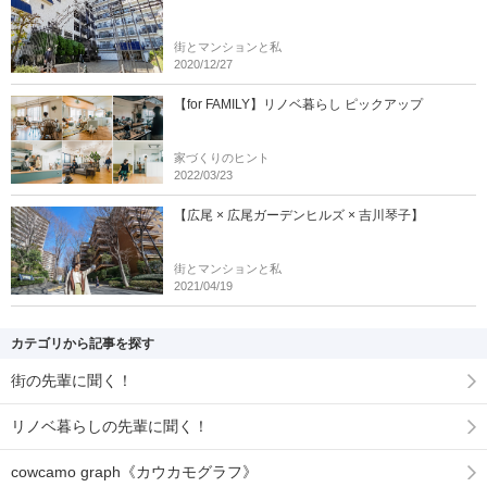
街とマンションと私
2020/12/27
【for FAMILY】リノベ暮らし ピックアップ
家づくりのヒント
2022/03/23
【広尾 × 広尾ガーデンヒルズ × 吉川琴子】
街とマンションと私
2021/04/19
カテゴリから記事を探す
街の先輩に聞く！
リノベ暮らしの先輩に聞く！
cowcamo graph《カウカモグラフ》