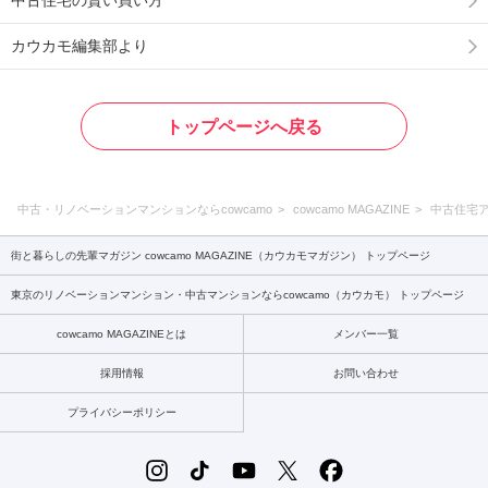
中古住宅の賢い買い方
カウカモ編集部より
トップページへ戻る
中古・リノベーションマンションならcowcamo
cowcamo MAGAZINE
中古住宅
街と暮らしの先輩マガジン cowcamo MAGAZINE（カウカモマガジン） トップページ
東京のリノベーションマンション・中古マンションならcowcamo（カウカモ） トップページ
cowcamo MAGAZINEとは
メンバー一覧
採用情報
お問い合わせ
プライバシーポリシー