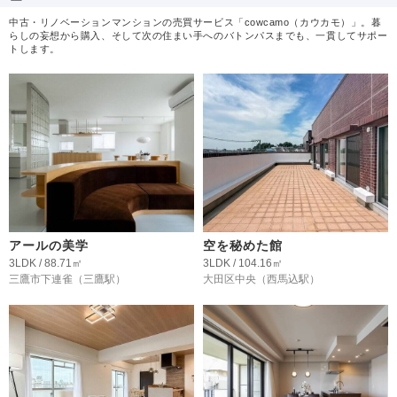
中古・リノベーションマンションの売買サービス「cowcamo（カウカモ）」。暮
らしの妄想から購入、そして次の住まい手へのバトンパスまでも、一貫してサポー
トします。
アールの美学
空を秘めた館
3LDK / 88.71㎡
3LDK / 104.16㎡
三鷹市下連雀
（三鷹駅）
大田区中央
（西馬込駅）