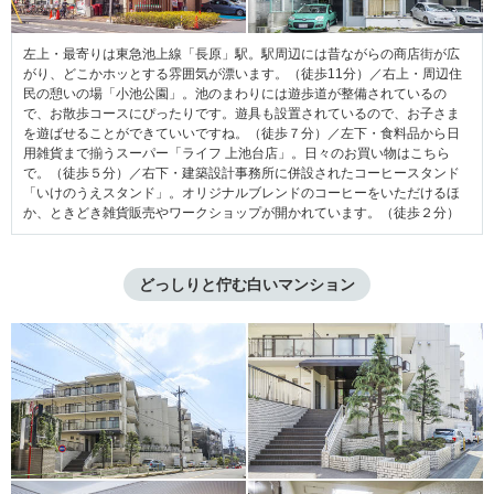
左上・最寄りは東急池上線「長原」駅。駅周辺には昔ながらの商店街が広
がり、どこかホッとする雰囲気が漂います。（徒歩11分）／右上・周辺住
民の憩いの場「小池公園」。池のまわりには遊歩道が整備されているの
で、お散歩コースにぴったりです。遊具も設置されているので、お子さま
を遊ばせることができていいですね。（徒歩７分）／左下・食料品から日
用雑貨まで揃うスーパー「ライフ 上池台店」。日々のお買い物はこちら
で。（徒歩５分）／右下・建築設計事務所に併設されたコーヒースタンド
「いけのうえスタンド」。オリジナルブレンドのコーヒーをいただけるほ
か、ときどき雑貨販売やワークショップが開かれています。（徒歩２分）
どっしりと佇む白いマンション