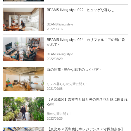
BEAMS living style 022 - ヒュッゲな暮らし -
BEAMS living style
2022/05/16
BEAMS living style 024 - カリフォルニアの風に吹
かれて -
BEAMS living style
2022/08/29
白の洞窟 - 豊かな廊下のつくり方 -
リノベ暮らしの先輩に聞く！
2021/09/08
【＃武蔵関】吉祥寺と目と鼻の先？花と緑に囲まれ
る街
街の先輩に聞く！
2022/03/25
【恵比寿 × 秀和恵比寿レジデンス × 守岡加奈多】