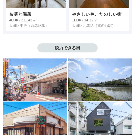
名演と喝采
やさしい色、たのしい街
4LDK / 211.43㎡
1LDK / 34.12㎡
大田区中央
（西馬込駅）
大田区北馬込
（旗の台駅）
脱力できる街