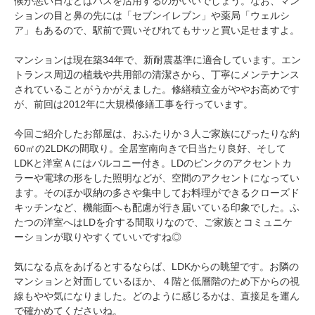
候が悪い日などはバスを活用するのがいいでしょう。なお、マン
ションの目と鼻の先には「セブンイレブン」や薬局「ウェルシ
ア」もあるので、駅前で買いそびれてもサッと買い足せますよ。
マンションは現在築34年で、新耐震基準に適合しています。エン
トランス周辺の植栽や共用部の清潔さから、丁寧にメンテナンス
されていることがうかがえました。修繕積立金がややお高めです
が、前回は2012年に大規模修繕工事を行っています。
今回ご紹介したお部屋は、おふたりか３人ご家族にぴったりな約
60㎡の2LDKの間取り。全居室南向きで日当たり良好、そして
LDKと洋室Ａにはバルコニー付き。LDのピンクのアクセントカ
ラーや電球の形をした照明など
が、空間のアクセントになってい
ます。そのほか収納の多さや集中してお料理ができるクローズド
キッチンなど、機能面へも配慮が行き届いている印象でした。ふ
たつの洋室へはLDを介する間取りなので、ご家族とコミュニケ
ーションが取りやすくていいですね◎
気になる点をあげるとするならば、LDKからの眺望です。お隣の
マンションと対面しているほか、４階と低層階のため下からの視
線もやや気になりました。どのように感じるかは、直接足を運ん
で確かめてくださいね。