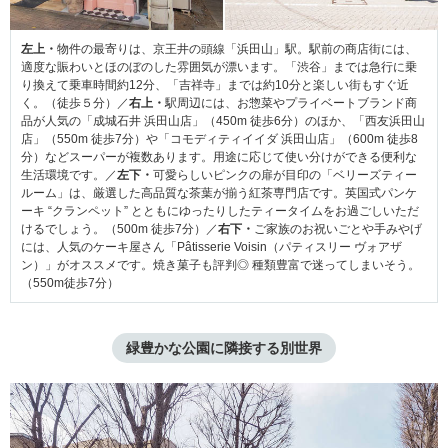
左上・
物件の最寄りは、京王井の頭線「浜田山」駅。駅前の商店街には、
適度な賑わいとほのぼのした雰囲気が漂います。「渋谷」までは急行に乗
り換えて乗車時間約12分、「吉祥寺」までは約10分と楽しい街もすぐ近
く。（徒歩５分）／
右上・
駅周辺には、お惣菜やプライベートブランド商
品が人気の「成城石井 浜田山店」（450m 徒歩6分）のほか、「西友浜田山
店」（550m 徒歩7分）や「コモディティイイダ 浜田山店」（600m 徒歩8
分）などスーパーが複数あります。用途に応じて使い分けができる便利な
生活環境です。／
左下・
可愛らしいピンクの扉が目印の「ベリーズティー
ルーム」は、厳選した高品質な茶葉が揃う紅茶専門店です。英国式パンケ
ーキ “クランペット” とともにゆったりしたティータイムをお過ごしいただ
けるでしょう。（500m 徒歩7分）／
右下・
ご家族のお祝いごとや手みやげ
には、人気のケーキ屋さん「Pâtisserie Voisin（パティスリー ヴォアザ
ン）」がオススメです。焼き菓子も評判◎ 種類豊富で迷ってしまいそう。
（550m徒歩7分）
緑豊かな公園に隣接する別世界