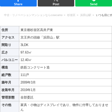
Share
Post
Send
中古・リノベーションマンションならcowcamo
杉並区
浜田山駅
いつも目に
住所
東京都杉並区高井戸東
アクセス
京王井の頭線「浜田山」駅
間取り
3LDK
広さ
97.63㎡
バルコニー
12.40㎡
構造
鉄筋コンクリート造
総戸数
111戸
築年月
2009年3月
改装年月
2019年1月
管理形態
全部委託
その他
家具・小物はディスプレイであり、物件に付帯しておりませ
ん