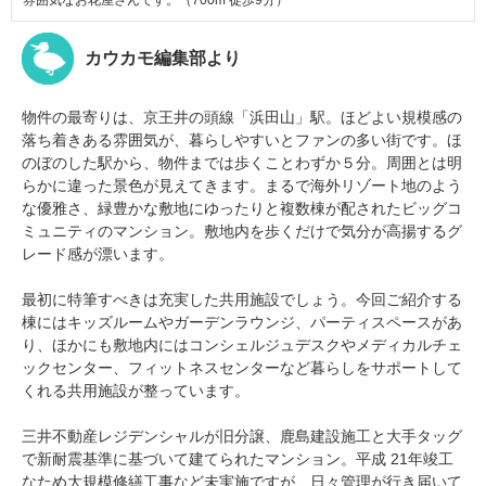
雰囲気なお花屋さんです。（700m 徒歩9分）
カウカモ編集部より
物件の最寄りは、京王井の頭線「浜田山」駅。ほどよい規模感の
落ち着きある雰囲気が、暮らしやすいとファンの多い街です。ほ
のぼのした駅から、物件までは歩くことわずか５分。周囲とは明
らかに違った景色が見えてきます。まるで海外リゾート地のよう
な優雅さ、緑豊かな敷地にゆったりと複数棟が配されたビッグコ
ミュニティのマンション。敷地内を歩くだけで気分が高揚するグ
レード感が漂います。
最初に特筆すべきは充実した共用施設でしょう。今回ご紹介する
棟にはキッズルームやガーデンラウンジ、パーティスペースがあ
り、ほかにも敷地内にはコンシェルジュデスクやメディカルチェ
ックセンター、フィットネスセンターなど暮らしをサポートして
くれる共用施設が整っています。
三井不動産レジデンシャルが旧分譲、鹿島建設施工と大手タッグ
で新耐震基準に基づいて建てられたマンション。平成 21年竣工
なため大規模修繕工事など未実施ですが、日々管理が行き届いて