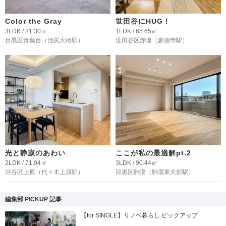
Color the Gray
世田谷にHUG！
3LDK / 81.30㎡
1LDK / 65.65㎡
目黒区青葉台
（池尻大橋駅）
世田谷区赤堤
（豪徳寺駅）
光と静寂のあわい
ここが私の最適解pt.2
2LDK / 71.04㎡
3LDK / 90.44㎡
渋谷区上原
（代々木上原駅）
目黒区駒場
（駒場東大前駅）
編集部 PICKUP 記事
【for SINGLE】リノベ暮らし ピックアップ