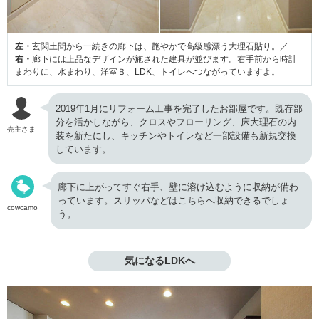
左・
玄関土間から一続きの廊下は、艶やかで高級感漂う大理石貼り。／
右・
廊下には上品なデザインが施された建具が並びます。右手前から時計
まわりに、水まわり、洋室Ｂ、LDK、トイレへつながっていますよ。
2019年1月にリフォーム工事を完了したお部屋です。既存部
分を活かしながら、クロスやフローリング、床大理石の内
売主さま
装を新たにし、キッチンやトイレなど一部設備も新規交換
しています。
廊下に上がってすぐ右手、壁に溶け込むように収納が備わ
っています。スリッパなどはこちらへ収納できるでしょ
cowcamo
う。
気になるLDKへ