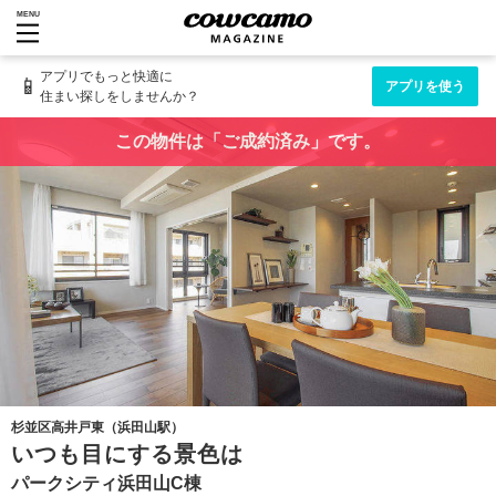
MENU
アプリでもっと快適に
📱
アプリを使う
住まい探しをしませんか？
この物件は「ご成約済み」です。
杉並区高井戸東（浜田山駅）
いつも目にする景色は
パークシティ浜田山C棟