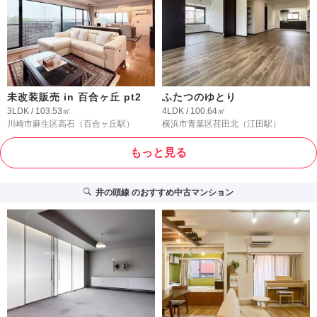
未改装販売 in 百合ヶ丘 pt2
ふたつのゆとり
3LDK / 103.53㎡
4LDK / 100.64㎡
川崎市麻生区高石
（百合ヶ丘駅）
横浜市青葉区荏田北
（江田駅）
もっと見る
井の頭線
のおすすめ中古マンション