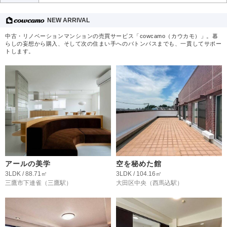
NEW ARRIVAL
中古・リノベーションマンションの売買サービス「cowcamo（カウカモ）」。暮
らしの妄想から購入、そして次の住まい手へのバトンパスまでも、一貫してサポー
トします。
アールの美学
空を秘めた館
3LDK / 88.71㎡
3LDK / 104.16㎡
三鷹市下連雀
（三鷹駅）
大田区中央
（西馬込駅）