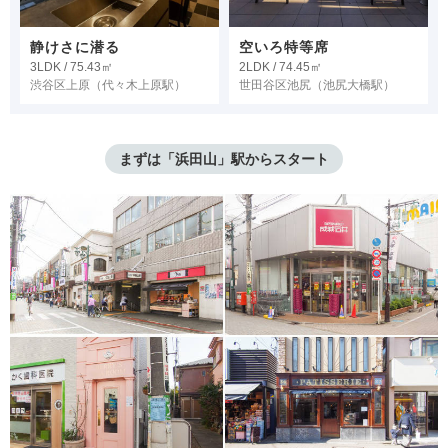
静けさに潜る
空いろ特等席
3LDK / 75.43㎡
2LDK / 74.45㎡
渋谷区上原
（代々木上原駅）
世田谷区池尻
（池尻大橋駅）
まずは「浜田山」駅からスタート