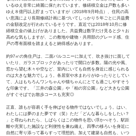
いるゆえ非常に綺麗に保たれています。修繕積立金は戸数も多い
ゆえ８億円以上貯まっていますが（2018年9月時点）、住民の高
い意識により長期修繕計画に基づいてしっかり５年ごとに共益費
の金額改定が行われているそうです。直近では2018年10月に修
繕積立金の値上げがありました。共益費は数字だけ見ると少々お
高めな気もしますが、この敷地や建物・共用部のグレード感、住
戸の専有面積を踏まえると納得感があります。
約97㎡の角住戸は、二面バルコニーに加えて、吹き抜けに面して
いたり、ガラスブロックがあったりで開口が多数。陽の光や風、
窓から望む木々や空など、室内にいても自然を身近に感じられる
のは大きな魅力でしょう。各居室や水まわりがゆったりとしてい
て、人はもちろんワンちゃんや猫ちゃんにとても過ごしやすそう
な印象です。「三井の森公園」や「柏の宮公園」など大きな公園
がすぐそばでお散歩コースも充実◎
正直、誰もが容易く手を伸ばせる物件ではないでしょう。はい、
わたしには夢のまた夢です（笑）ただ「どんな暮らしをしたい？
」と尋ねられたら、しばらくはこの物件を思い浮かべそう。駅距
離や充実した施設など利便性を兼ね備え、四季の移ろいを身近に
自然に寄り添って暮らすって理想的。加えて建築も自然も、いつ