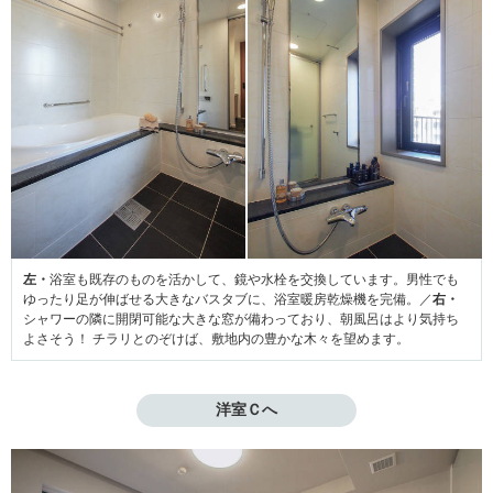
左・
浴室も既存のものを活かして、鏡や水栓を交換しています。男性でも
ゆったり足が伸ばせる大きなバスタブに、浴室暖房乾燥機を完備。／
右・
シャワーの隣に開閉可能な大きな窓が備わっており、朝風呂はより気持ち
よさそう！ チラリとのぞけば、敷地内の豊かな木々を望めます。
洋室Ｃへ