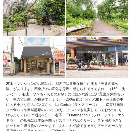
左上・
マンションのお隣には、都内では貴重な植生が残る「三井の森公
園」があります。四季折々の変化を身近に感じられそうですね。（160m 徒
歩2分）／
右上・
ワンちゃんとのお散歩には豊かな緑と広い芝生が気持ちい
い「柏の宮公園」が最適でしょう。（260m 徒歩4分）／
左下・
商店街の中
にある小さな街のパン屋さん「La Cerise（ラ・スリーズ）」。保存料無添
加の食パンや天然酵母のパンに加え、甘いパンも充実していておやつにも
ぴったり♪（700m 徒歩9分）／
右下・
「Florist endou（フローリスト・エン
ドウ）」の店先には季節を問わずズラリと並ぶグリーン。自宅用の小さな
ポットから贈り物のブーケまで、あれこれ相談できそうなアットホームな