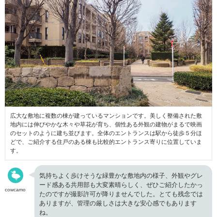
広大な敷地に複数の棟が建っているマンションです。美しく整備された敷
地内には伸びやかな木々や草花が育ち、個性ある外観の建物がまるで映画
のセットのように建ち並びます。全体のエントランスは駅から徒歩５分ほ
どで、ご紹介する住戸のある棟も比較的エントランス寄りに位置していま
す。
気持ちよく歩けそうな緑豊かな敷地内の様子、外観やグレ
ード感ある共用部も大変素晴らしく、ぜひご紹介したかっ
cowcamo
たのですが撮影許可が降りませんでした。とても残念では
ありますが、管理の厳しさは大きな安心感でもあります
ね。