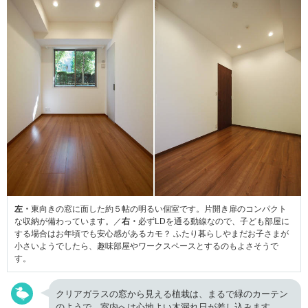
左・
東向きの窓に面した約５帖の明るい個室です。片開き扉のコンパクト
な収納が備わっています。／
右・
必ずLDを通る動線なので、子ども部屋に
する場合はお年頃でも安心感があるカモ？ ふたり暮らしやまだお子さまが
小さいようでしたら、趣味部屋やワークスペースとするのもよさそうで
す。
クリアガラスの窓から見える植栽は、まるで緑のカーテン
のようで、室内へは心地よい木漏れ日が差し込みます。