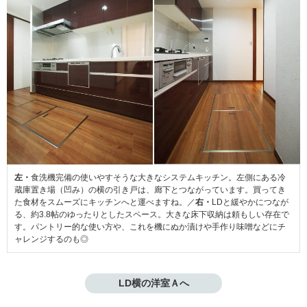
左・
食洗機完備の使いやすそうな大きなシステムキッチン。左側にある冷
蔵庫置き場（凹み）の横の引き戸は、廊下とつながっています。買ってき
た食材をスムーズにキッチンへと運べますね。／
右・
LDと緩やかにつなが
る、約3.8帖のゆったりとしたスペース。大きな床下収納は頼もしい存在で
す。パントリー的な使い方や、これを機にぬか漬けや手作り味噌などにチ
ャレンジするのも◎
LD横の洋室Ａへ