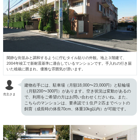
閑静な街並みと調和するように佇むタイル貼りの外観。地上３階建て、
2004年竣工で新耐震基準に適合しているマンションです。手入れの行き届
いた植栽に囲まれ、優雅な雰囲気が漂います。
建物右手には、駐車場（月額18,000〜23,000円）と駐輪場
（月額200〜300円）があります。空き状況は変動があるの
売主さま
で、利用をご希望の方はお問い合わせくださいね。また、
こちらのマンションは、要承認で１住戸２匹までペットの
飼育（成長時の体長70cm、体重10kg以内）が可能です。