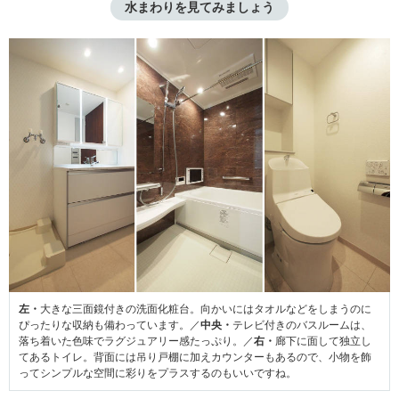
水まわりを見てみましょう
左・
大きな三面鏡付きの洗面化粧台。向かいにはタオルなどをしまうのに
ぴったりな収納も備わっています。／
中央・
テレビ付きのバスルームは、
落ち着いた色味でラグジュアリー感たっぷり。／
右・
廊下に面して独立し
てあるトイレ。背面には吊り戸棚に加えカウンターもあるので、小物を飾
ってシンプルな空間に彩りをプラスするのもいいですね。