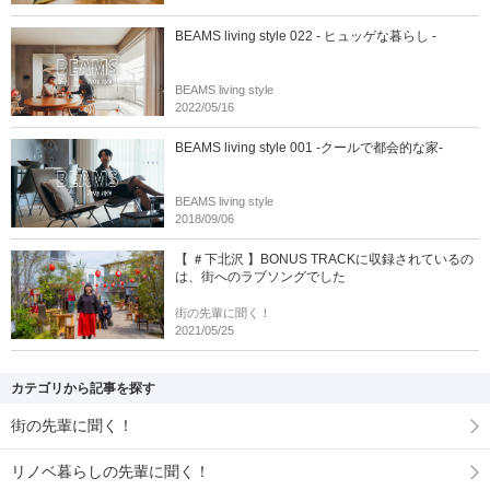
BEAMS living style 022 - ヒュッゲな暮らし -
BEAMS living style
2022/05/16
BEAMS living style 001 -クールで都会的な家-
BEAMS living style
2018/09/06
【 ＃下北沢 】BONUS TRACKに収録されているの
は、街へのラブソングでした
街の先輩に聞く！
2021/05/25
カテゴリから記事を探す
街の先輩に聞く！
リノベ暮らしの先輩に聞く！