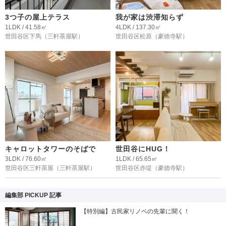
3つ子の屋上テラス
我が家は渋滞知らず
1LDK / 41.58㎡
4LDK / 137.30㎡
世田谷区下馬
（三軒茶屋駅）
世田谷区松原
（豪徳寺駅）
キャロットタワーのそばで
世田谷にHUG！
3LDK / 76.60㎡
1LDK / 65.65㎡
世田谷区三軒茶屋
（三軒茶屋駅）
世田谷区赤堤
（豪徳寺駅）
編集部 PICKUP 記事
【特別編】古民家リノベの先輩に聞く！