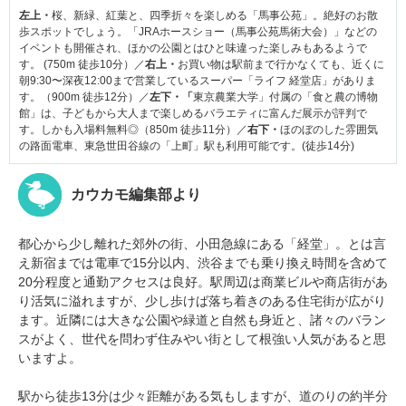
左上・
桜、新緑、紅葉と、四季折々を楽しめる「馬事公苑」。絶好のお散
歩スポットでしょう。「JRAホースショー（馬事公苑馬術大会）」などの
イベントも開催され、ほかの公園とはひと味違った楽しみもあるようで
す。 (750m 徒歩10分）／
右上・
お買い物は駅前まで行かなくても、近くに
朝9:30〜深夜12:00まで営業しているスーパー「ライフ 経堂店」がありま
す。（900m 徒歩12分）／
左下・「
東京農業大学」付属の「食と農の博物
館」は、子どもから大人まで楽しめるバラエティに富んだ展示が評判で
す。しかも入場料無料◎（850m 徒歩11分）／
右下・
ほのぼのした雰囲気
の路面電車、東急世田谷線の「上町」駅も利用可能です。(徒歩14分)
カウカモ編集部より
都心から少し離れた郊外の街、小田急線にある「経堂」。とは言
え新宿までは電車で15分以内、渋谷までも乗り換え時間を含めて
20分程度と通勤アクセスは良好。駅周辺は商業ビルや商店街があ
り活気に溢れますが、少し歩けば落ち着きのある住宅街が広がり
ます。近隣には大きな公園や緑道と自然も身近と、諸々のバラン
スがよく、世代を問わず住みやい街として根強い人気があると思
いますよ。
駅から徒歩13分は少々距離がある気もしますが、道のりの約半分