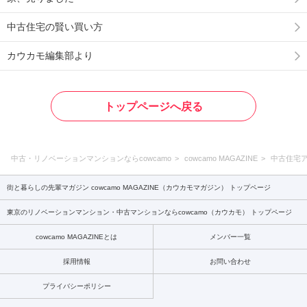
中古住宅の賢い買い方
カウカモ編集部より
トップページへ戻る
中古・リノベーションマンションならcowcamo
cowcamo MAGAZINE
中古住宅
街と暮らしの先輩マガジン cowcamo MAGAZINE（カウカモマガジン） トップページ
東京のリノベーションマンション・中古マンションならcowcamo（カウカモ） トップページ
cowcamo MAGAZINEとは
メンバー一覧
採用情報
お問い合わせ
プライバシーポリシー