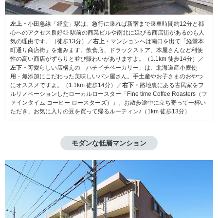
左上・
小田急線「経堂」駅は、急行に乗れば新宿まで乗車時間約12分と都
心へのアクセス良好◎ 駅前の商業ビルや南北に延びる商店街があるのも人
気の理由です。（徒歩13分）／
右上・
マンションへは南口を出て「経堂本
町通り商店街」を進みます。飲食店、ドラックストア、本屋さんなど利便
性の高い商店がずらりと並び賑わいがありますよ。（1.1km 徒歩14分）／
左下・
可愛らしい店構えの「ハチイチベーカリー」は、北海道産小麦使
用・無添加にこだわった美味しいパン屋さん。手土産やお子さまのおやつ
にオススメですよ。（1.1km 徒歩14分）／
右下・
路地裏にある古民家をフ
ルリノベーションしたローカルロースター「Fine time Coffee Roasters（フ
ァインタイム コーヒー ロースターズ）」。お散歩途中に立ち寄って一杯い
ただき、お気に入りの豆を買って帰るルーティン♪（1km 徒歩13分）
モダンな低層マンション