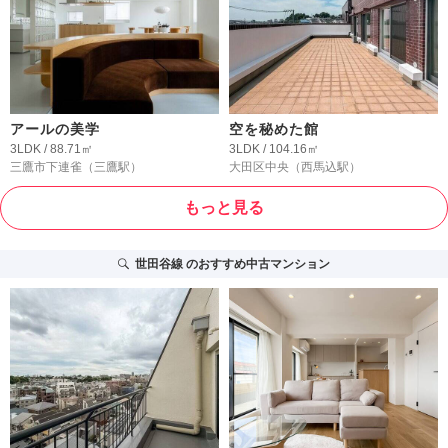
アールの美学
空を秘めた館
3LDK / 88.71㎡
3LDK / 104.16㎡
三鷹市下連雀
（三鷹駅）
大田区中央
（西馬込駅）
もっと見る
世田谷線
のおすすめ中古マンション