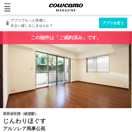
MENU
アプリでもっと快適に
📱
アプリを使う
住まい探しをしませんか？
この物件は「ご成約済み」です。
世田谷区桜（経堂駅）
じんわりほぐす
アルソレア馬事公苑