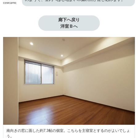
cowcamo
廊下へ戻り

洋室Ｂへ
南向きの窓に面した約7.3帖の個室。こちらを主寝室とするのがよいでしょ
う。