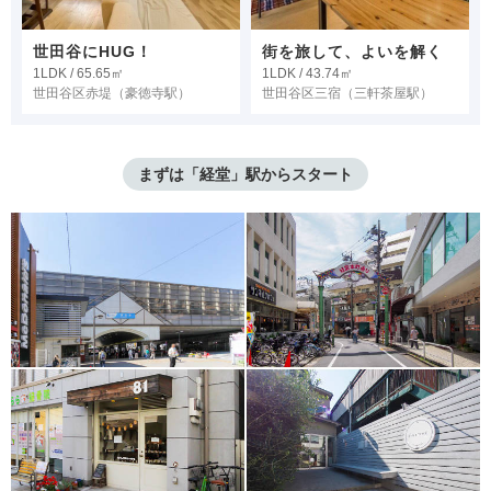
世田谷にHUG！
街を旅して、よいを解く
1LDK / 65.65㎡
1LDK / 43.74㎡
世田谷区赤堤
（豪徳寺駅）
世田谷区三宿
（三軒茶屋駅）
まずは「経堂」駅からスタート