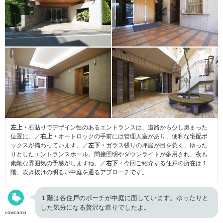
左上・
石貼りでデザイン性のあるエントランスは、道路から少し奥まった
位置に。／
右上・
オートロックの手前には管理人室があり、便利な宅配ボ
ックスが備わっています。／
左下・
ガラス張りの坪庭が目を惹く、ゆった
りとしたエントランスホール。間接照明やダウンライトが多用され、夜も
素敵な雰囲気の予感がしますね。／
右下・
今回ご紹介する住戸の所在は１
階。吹き抜けの明るい中庭を通るアプローチです。
１階は各住戸のポーチが中庭に面しています。ゆったりと
した気分になる贅沢な造りでしたよ。
cowcamo