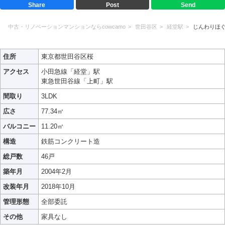
Share
Post
Send
中古・リノベーションマンションならcowcamo
世田谷区
経堂駅
じんわりほ
住所
東京都世田谷区桜
アクセス
小田急線「経堂」駅
東急世田谷線「上町」駅
間取り
3LDK
広さ
77.34㎡
バルコニー
11.20㎡
構造
鉄筋コンクリート造
総戸数
46戸
築年月
2004年2月
改装年月
2018年10月
管理形態
全部委託
その他
家具なし