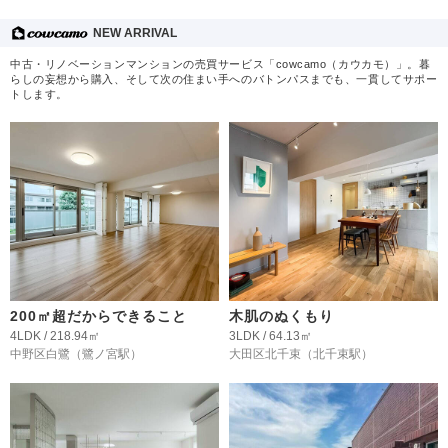
NEW ARRIVAL
中古・リノベーションマンションの売買サービス「cowcamo（カウカモ）」。暮
らしの妄想から購入、そして次の住まい手へのバトンパスまでも、一貫してサポー
トします。
200㎡超だからできること
木肌のぬくもり
4LDK / 218.94㎡
3LDK / 64.13㎡
中野区白鷺
（鷺ノ宮駅）
大田区北千束
（北千束駅）