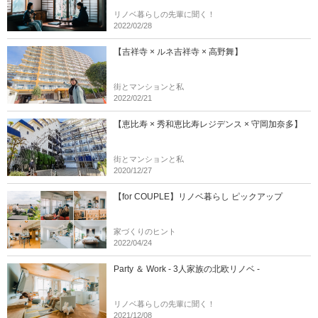
リノベ暮らしの先輩に聞く！
2022/02/28
【吉祥寺 × ルネ吉祥寺 × 高野舞】
街とマンションと私
2022/02/21
【恵比寿 × 秀和恵比寿レジデンス × 守岡加奈多】
街とマンションと私
2020/12/27
【for COUPLE】リノベ暮らし ピックアップ
家づくりのヒント
2022/04/24
Party ＆ Work - 3人家族の北欧リノベ -
リノベ暮らしの先輩に聞く！
2021/12/08