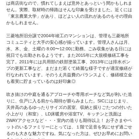
は商店街なので、慣れてしまえば意外とあっという間かもしれま
せん。実際、取材時の帰路はそんな印象を受けました。近くには
「東京農業大学」があり、ほどよい人の流れがあるのもその理由
かもしれません。
三菱地所旧分譲で2004年竣工のマンションは、管理も三菱地所
コミュニティと大手の安心感が揃っています。管理人さんは月、
水、木、金、土曜の 8:00〜12:00に勤務。ごみ収集がある日には
祝日でも出勤されるようです。また2015年に大規模修繕工事を
完了。2011年には共用部の鉄部塗装工事、2013年には排水ポン
プの更新工事など、まだまだ若くて綺麗な様子ですが適宜修繕が
行なわれています。そのうえ共益費のバランスよく、修繕積立金
も着実に貯まっているのは好印象◎
吹き抜けの中庭を通るアプローチや専用ポーチなど気が利いた造
りに、住戸に入る前から期待が膨らみました。SICにはじまり、
天井高のあるゆったりサイズの居室、収納と掘りごたつの付いた
小上がり（和室）、LD床暖房や浴室TV、キッチンと洗面は
2WAYアクセスなど・・・室内の造りも期待以上！ お子さまやペ
ットのいるファミリーにとっては、１階で足音を気にせず過ごせ
るのも大きな魅力ですね。気になった方は、ぜひお早めにお問い