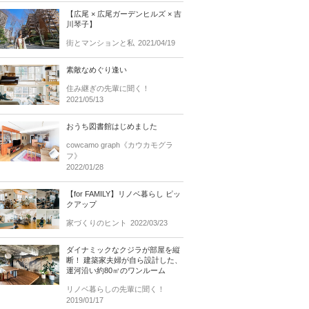
【広尾 × 広尾ガーデンヒルズ × 吉
川琴子】
街とマンションと私
2021/04/19
素敵なめぐり逢い
住み継ぎの先輩に聞く！
2021/05/13
おうち図書館はじめました
cowcamo graph《カウカモグラ
フ》
2022/01/28
【for FAMILY】リノベ暮らし ピッ
クアップ
家づくりのヒント
2022/03/23
ダイナミックなクジラが部屋を縦
断！ 建築家夫婦が自ら設計した、
運河沿い約80㎡のワンルーム
リノベ暮らしの先輩に聞く！
2019/01/17