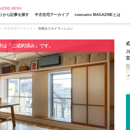
AZINE MENU
リから記事を探す
中古住宅アーカイブ
cowcamo MAGAZINEとは
中古住宅アーカイブ
宮崎台スカイマンション
件は「ご成約済み」です。
川
宮