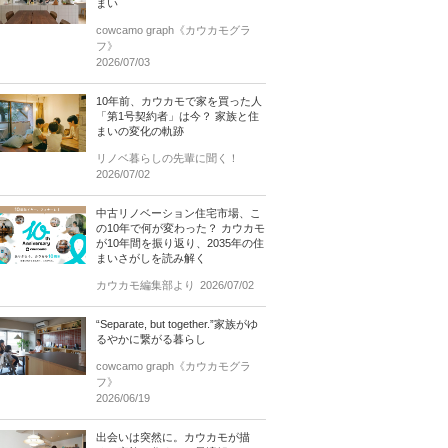
まい
cowcamo graph《カウカモグラ
フ》
2026/07/03
10年前、カウカモで家を買った人
「第1号契約者」は今？ 家族と住
まいの変化の軌跡
リノベ暮らしの先輩に聞く！
2026/07/02
中古リノベーション住宅市場、こ
の10年で何が変わった？ カウカモ
が10年間を振り返り、2035年の住
まいさがしを読み解く
カウカモ編集部より
2026/07/02
“Separate, but together.”家族がゆ
るやかに繋がる暮らし
cowcamo graph《カウカモグラ
フ》
2026/06/19
出会いは突然に。カウカモが描