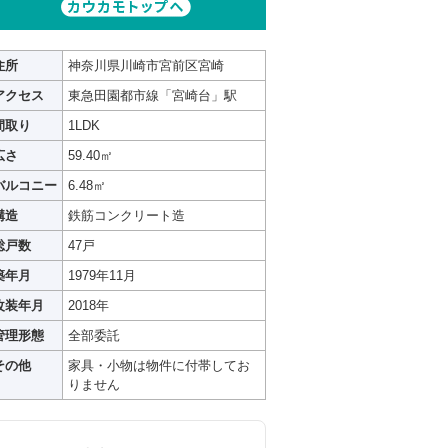
住所
神奈川県川崎市宮前区宮崎
アクセス
東急田園都市線「宮崎台」駅
間取り
1LDK
広さ
59.40㎡
バルコニー
6.48㎡
構造
鉄筋コンクリート造
総戸数
47戸
築年月
1979年11月
改装年月
2018年
管理形態
全部委託
その他
家具・小物は物件に付帯してお
りません