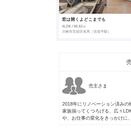
窓は開くよどこまでも
4LDK / 96.82㎡
川崎市宮前区有馬
（宮前平駅）
売主さま
2018年にリノベーション済み
家族揃ってくつろげる、広々LD
や、お仕事の変化をきっかけに