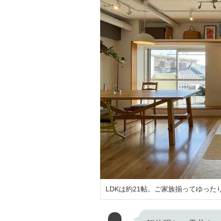
LDKは約21帖。ご家族揃ってゆっ