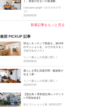
く、家族の住まいの最適解。
cowcamo graph《カウカモグラ
フ》
2026/05/29
新着記事をもっと見る
集部 PICKUP 記事
明るいキッチンで朝食を。築43年
のマンションを、カウカモスタッ
フがフルリノベ！
リノベ暮らしの先輩に聞く！
2020/09/15
暮らしを育む回遊空間 - 建築家が
住まう家 -
リノベ暮らしの先輩に聞く！
2022/07/15
【恵比寿 × 秀和恵比寿レジデンス
× 守岡加奈多】
街とマンションと私
2020/12/27