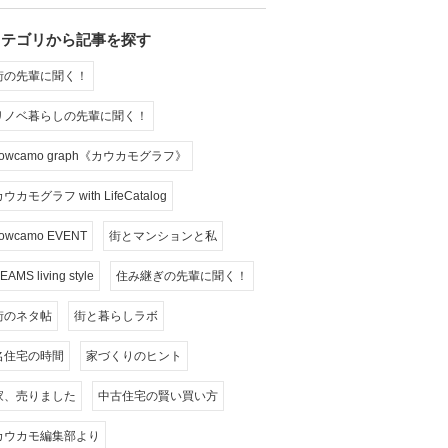
カテゴリから記事を探す
街の先輩に聞く！
リノベ暮らしの先輩に聞く！
cowcamo graph《カウカモグラフ》
ウカモグラフ with LifeCatalog
owcamo EVENT
街とマンションと私
EAMS living style
住み継ぎの先輩に聞く！
街のネタ帖
街と暮らしラボ
名住宅の時間
家づくりのヒント
家、売りました
中古住宅の賢い買い方
カウカモ編集部より