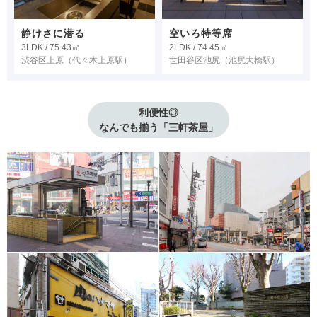
静けさに潜る
空いろ特等席
3LDK / 75.43㎡
2LDK / 74.45㎡
渋谷区上原
（代々木上原駅）
世田谷区池尻
（池尻大橋駅）
利便性◎

なんでも揃う「三軒茶屋」