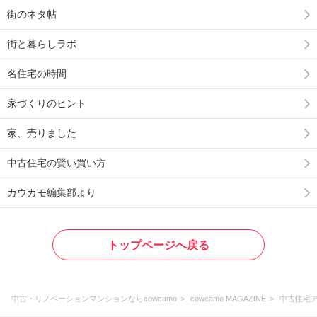
街のネタ帖
街と暮らしラボ
名住宅の時間
家づくりのヒント
家、売りました
中古住宅の賢い買い方
カウカモ編集部より
トップページへ戻る
中古・リノベーションマンションならcowcamo
cowcamo MAGAZINE
中古住宅