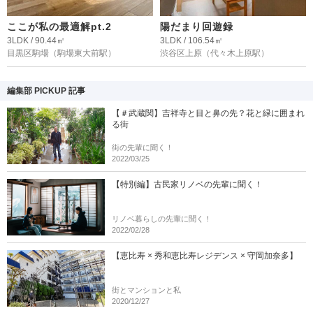
ここが私の最適解pt.2
陽だまり回遊録
3LDK / 90.44㎡
3LDK / 106.54㎡
目黒区駒場
（駒場東大前駅）
渋谷区上原
（代々木上原駅）
編集部 PICKUP 記事
【＃武蔵関】吉祥寺と目と鼻の先？花と緑に囲まれ
る街
街の先輩に聞く！
2022/03/25
【特別編】古民家リノベの先輩に聞く！
リノベ暮らしの先輩に聞く！
2022/02/28
【恵比寿 × 秀和恵比寿レジデンス × 守岡加奈多】
街とマンションと私
2020/12/27