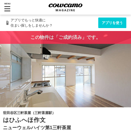
MENU
アプリでもっと快適に
📱
アプリを使う
住まい探しをしませんか？
この物件は「ご成約済み」です。
世田谷区三軒茶屋（三軒茶屋駅）
はひふへほ作文
ニューウェルハイツ第1三軒茶屋