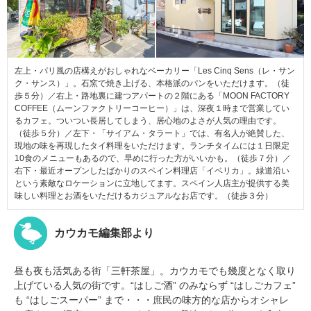
左上・パリ風の店構えがおしゃれなベーカリー「Les Cinq Sens（レ・サン
ク・サンス）」。石窯で焼き上げる、本格派のパンをいただけます。（徒
歩５分）／右上・路地裏に建つアパートの２階にある「MOON FACTORY
COFFEE（ムーンファクトリーコーヒー）」は、深夜１時まで営業してい
るカフェ。ついつい長居してしまう、居心地のよさが人気の理由です。
（徒歩５分）／左下・「サイアム・タラート」では、有名人が絶賛した、
現地の味を再現したタイ料理をいただけます。ランチタイムには１日限定
10食のメニューもあるので、早めに行った方がいいかも。（徒歩７分）／
右下・最近オープンしたばかりのスペイン料理店「イベリカ」。緑道沿い
という素敵なロケーションに立地してます。スペイン人店主が提供する美
味しい料理とお酒をいただけるカジュアルなお店です。（徒歩３分）
カウカモ編集部より
昼も夜も活気ある街「三軒茶屋」。カウカモでも幾度となく取り
上げている人気の街です。“はしご酒” のみならず “はしごカフェ”
も “はしごスーパー” まで・・・庶民の味方的な店からオシャレ