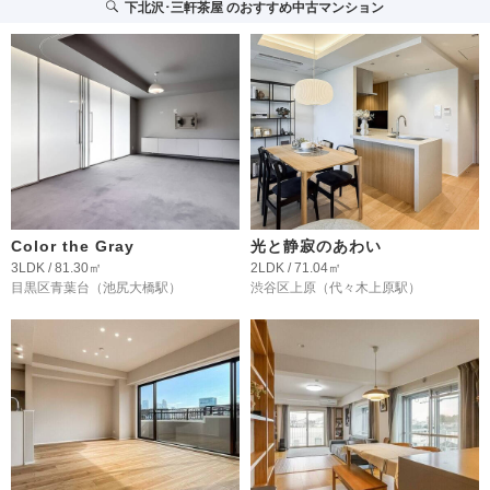
下北沢･三軒茶屋
のおすすめ中古マンション
Color the Gray
光と静寂のあわい
3LDK / 81.30㎡
2LDK / 71.04㎡
目黒区青葉台
（池尻大橋駅）
渋谷区上原
（代々木上原駅）