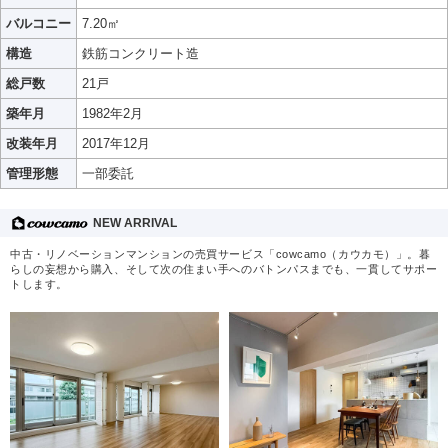
バルコニー
7.20㎡
構造
鉄筋コンクリート造
総戸数
21戸
築年月
1982年2月
改装年月
2017年12月
管理形態
一部委託
NEW ARRIVAL
中古・リノベーションマンションの売買サービス「cowcamo（カウカモ）」。暮
らしの妄想から購入、そして次の住まい手へのバトンパスまでも、一貫してサポー
トします。