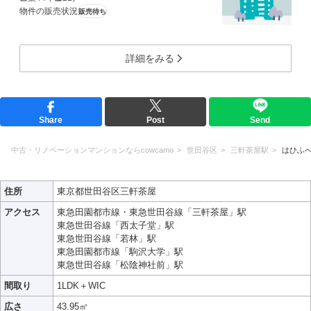
物件の販売状況
販売待ち
詳細をみる
Share
Post
Send
中古・リノベーションマンションならcowcamo
世田谷区
三軒茶屋駅
はひふ
住所
東京都世田谷区三軒茶屋
アクセス
東急田園都市線・東急世田谷線「三軒茶屋」駅
東急世田谷線「西太子堂」駅
東急世田谷線「若林」駅
東急田園都市線「駒沢大学」駅
東急世田谷線「松陰神社前」駅
間取り
1LDK＋WIC
広さ
43.95㎡