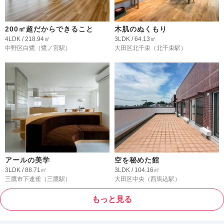
200㎡超だからできること
木肌のぬくもり
4LDK / 218.94㎡
3LDK / 64.13㎡
中野区白鷺
（鷺ノ宮駅）
大田区北千束
（北千束駅）
アールの美学
空を秘めた館
3LDK / 88.71㎡
3LDK / 104.16㎡
三鷹市下連雀
（三鷹駅）
大田区中央
（西馬込駅）
もっと見る