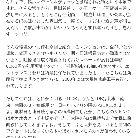
な店まで、幅広いジャンルがギュッと凝縮された街という印象で
すね。そんな駅前から「世田谷通り」のアーケード商店街を通り
少し中に入ると、もうそこは住宅街。「蛇崩川緑道」や公園が点
在するほのぼのとした雰囲気に一転です。子どもの遊ぶ声が聞こ
えたり、お散歩中のかわいいワンちゃんとすれ違ったりと、思わ
ずニッコリ。
そんな環境の中に佇む今回ご紹介するマンションは、全21戸と小
規模。管理人さんはいませんが、週４日清掃員の方が勤務されて
います。駐輪場は広く確保されておりスペースがあれば年額
6,000円で利用可能とのこと。管理体制が心細い印象ですが、エ
ントランスまわりは綺麗に保たれていましたよ。またこちらは新
耐震基準に基づき建てられ、2009年には大規模修繕工事も行わ
れております。
そして住戸は、とにかく明るい1LDK。なんとLDKは北東・南
東・南西の３方角部屋で一日中たっぷりの陽の光に包まれます
よ。取材日も連日続く寒さの低温日でしたが、こちらのリビング
はポカポカとっても暖かでした。太陽の光は気持ちまで元気に前
向きにしてくれますよね。そして、ふと天井を見上げると空間の
アクセントになっている木の梁が♪ ホンモノの木が使われている
のもいいですね。