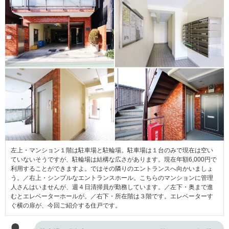
左上・マンション１階は駐車場と駐輪場。駐車場は１台のみで現在は空い
ていないそうですが、駐輪場は結構な広さがあります。現在年額6,000円で
利用することができますよ。ではその隣りのエントランスへ向かいましょ
う。／右上・シンプルなエントランスホール。こちらのマンションに管理
人さんはいませんが、週４日清掃員が勤務しています。／左下・奥まで進
むとエレベーターホールが。／右下・所在階は３階です。エレベーターす
ぐ横の扉が、今回ご紹介する住戸です。