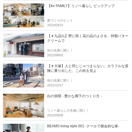
【for FAMILY】リノベ暮らし ピックアップ
家づくりのヒント
2022/03/23
【＃九品仏】野に咲く花の品のよさを、特製バター
クリームで
街の先輩に聞く！
2022/08/03
【＃大塚】人と同じじゃつまらない。カラフルな冒
険に乗り出した、この街を見よ
街の先輩に聞く！
2021/12/17
白の洞窟 - 豊かな廊下のつくり方 -
リノベ暮らしの先輩に聞く！
2021/09/08
BEAMS living style 001 -クールで都会的な家-