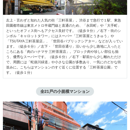
左上・言わずと知れた人気の街「三軒茶屋」。渋谷まで急行で１駅、東急
田園都市線は東京メトロ半蔵門線と直通のため、「永田町」や「大手町」
といったオフィス街へもアクセス良好です。（徒歩９分）／右下・街のシ
ンボル「キャロットタワー」にはスーパー「三軒茶屋とうきゅう」や
「TSUTAYA 三軒茶屋店」、「世田谷パブリックシアター」などが入ってい
ます。（徒歩６分）／左下・「世田谷通り」沿いから少し路地に入ったと
ころにある「肉のハナマサ 三軒茶屋店」。ブロック肉や珍しい部位も揃
う、優秀なスーパーです。（徒歩６分）／右下・駅前から少し離れただけ
で、周囲には「蛇崩川緑道」や小さな公園が多数あり、一気にのどかな街
並みに。こちらはマンションのすぐ近くに位置する「三軒茶屋公園」で
す。（徒歩１分）
全21戸の小規模マンション