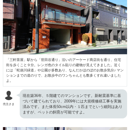
「三軒茶屋」駅から「世田谷通り」沿いのアーケード商店街を通り、住宅
街を歩くこと９分。レンガ色のタイル貼りの建物が見えてきました。近く
には「蛇崩川緑道」や公園が多数あり、なんだかほのぼのお散歩気分♪ マン
ションまでの道のりで、お散歩中のワンちゃんとも数多くすれ違いました
よ。
現在築36年、５階建てのマンションです。新耐震基準に基
づいて建てられており、2009年には大規模修繕工事を実施
売主さま
済みです。また体長50cm以内・１匹までという細則はあり
ますが、ペットの飼育が可能ですよ。