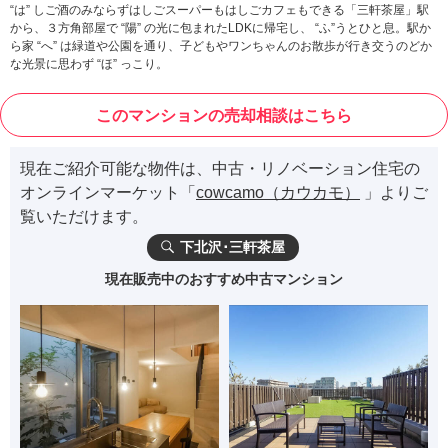
“は” しご酒のみならずはしごスーパーもはしごカフェもできる「三軒茶屋」駅
から、３方角部屋で “陽” の光に包まれたLDKに帰宅し、 “ふ”うとひと息。駅か
ら家 “へ” は緑道や公園を通り、子どもやワンちゃんのお散歩が行き交うのどか
な光景に思わず “ほ” っこり。
このマンションの売却相談はこちら
現在ご紹介可能な物件は、中古・リノベーション住宅の
オンラインマーケット「
cowcamo（カウカモ）
」よりご
覧いただけます。
下北沢･三軒茶屋
現在販売中のおすすめ中古マンション