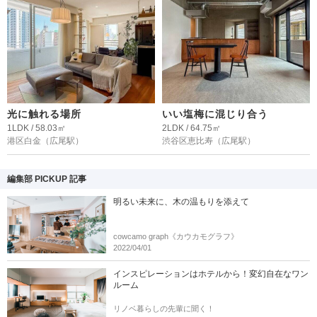
光に触れる場所
いい塩梅に混じり合う
1LDK / 58.03㎡
2LDK / 64.75㎡
港区白金
（広尾駅）
渋谷区恵比寿
（広尾駅）
編集部 PICKUP 記事
明るい未来に、木の温もりを添えて
cowcamo graph《カウカモグラフ》
2022/04/01
インスピレーションはホテルから！変幻自在なワン
ルーム
リノベ暮らしの先輩に聞く！