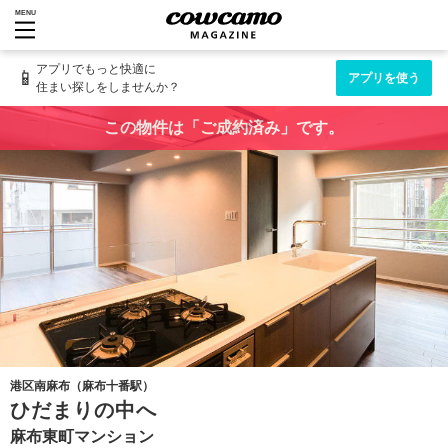
MENU
アプリでもっと快適に
📱
アプリを使う
住まい探しをしませんか？
この物件は「ご成約済み」です。
港区南麻布（麻布十番駅）
ひだまりの中へ
麻布東町マンション