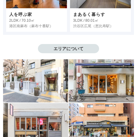
人を呼ぶ家
まあるく暮らす
2LDK / 70.10㎡
3LDK / 80.01㎡
港区南麻布
（麻布十番駅）
渋谷区広尾
（恵比寿駅）
エリアについて