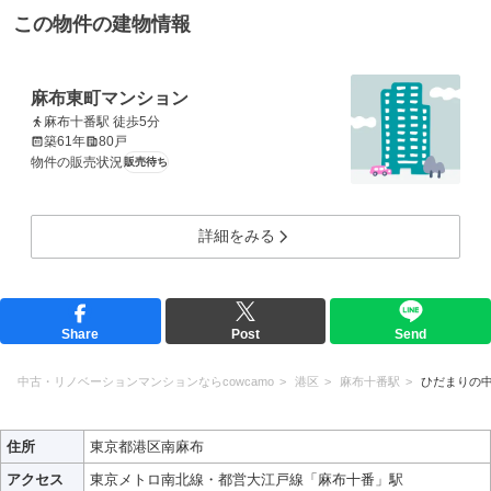
この物件の建物情報
麻布東町マンション
麻布十番駅 徒歩5分
築61年
80戸
物件の販売状況
販売待ち
詳細をみる
Share
Post
Send
中古・リノベーションマンションならcowcamo
港区
麻布十番駅
ひだまりの
住所
東京都港区南麻布
アクセス
東京メトロ南北線・都営大江戸線「麻布十番」駅