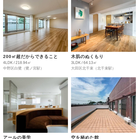
200㎡超だからできること
木肌のぬくもり
4LDK / 218.94㎡
3LDK / 64.13㎡
中野区白鷺
（鷺ノ宮駅）
大田区北千束
（北千束駅）
アールの美学
空を秘めた館