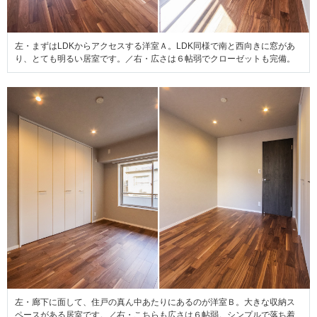
左・まずはLDKからアクセスする洋室Ａ。LDK同様で南と西向きに窓があ
り、とても明るい居室です。／右・広さは６帖弱でクローゼットも完備。
左・廊下に面して、住戸の真ん中あたりにあるのが洋室Ｂ。大きな収納ス
ペースがある居室です。／右・こちらも広さは６帖弱。シンプルで落ち着