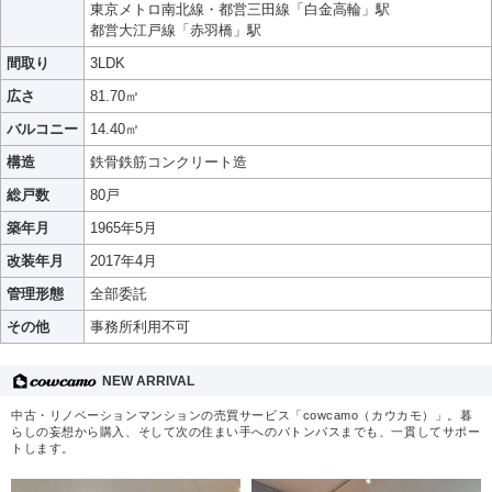
東京メトロ南北線・都営三田線「白金高輪」駅
都営大江戸線「赤羽橋」駅
間取り
3LDK
広さ
81.70㎡
バルコニー
14.40㎡
構造
鉄骨鉄筋コンクリート造
総戸数
80戸
築年月
1965年5月
改装年月
2017年4月
管理形態
全部委託
その他
事務所利用不可
NEW ARRIVAL
中古・リノベーションマンションの売買サービス「cowcamo（カウカモ）」。暮
らしの妄想から購入、そして次の住まい手へのバトンパスまでも、一貫してサポー
トします。