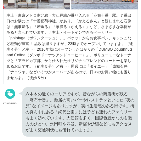
左上・東京メトロ南北線・大江戸線が乗り入れる「麻布十番」駅。７番出
口のお隣には「十番稲荷神社」があり、「かえるさん」と親しまれる石像
は「無事帰る」「若返る」「家得る（かえる）」など、さまざまな幸徳が
あると言われています。／右上・イートインできるベーカリー
「pointage（ポワンタージュ）」。バケットからお食事パン、キッシュな
ど種類が豊富！ 品数は減りますが、23時までオープンしていますよ。（徒
歩４分）／左下・2016年秋にオープンしたばかりの「DUMBO Doughnuts
and Coffee（ダンボドーナツアンドコーヒー）」。ボリューミーなドーナ
ツと「アラビカ京都」から仕入れたオリジナルブレンドのコーヒーを楽し
めるお店です。（徒歩５分）／右下・周辺には「ダイエー」「成城石井」
「ナニワヤ」などいくつかスーパーがあるので、日々のお買い物にも困り
ませんよ。（徒歩８分）
六本木の近くのエリアですが、昔ながらの商店街が残る
「麻布十番」。敷居の高いバーやレストランといった “夜の
cowcamo
顔” なイメージもありますが、実は生活感のある街です。街
の真ん中にある「網代公園」には子ども連れのファミリー
もよく訪れています。大使館も多く、国際色豊かなのも魅
力のひとつ。永田町や四谷、新宿や汐留などにもアクセス
がよく交通利便にも優れていますよ。