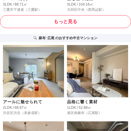
3LDK / 88.71㎡
3LDK / 104.16㎡
三鷹市下連雀
（三鷹駅）
大田区中央
（西馬込駅）
もっと見る
麻布･広尾
のおすすめ中古マンション
アールに魅せられて
品格に響く素材
2LDK / 66.67㎡
1LDK / 52.88㎡
渋谷区渋谷
（表参道駅）
港区南麻布
（広尾駅）