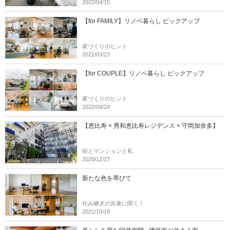
2022/04/15
【for FAMILY】リノベ暮らし ピックアップ
家づくりのヒント
2022/03/23
【for COUPLE】リノベ暮らし ピックアップ
家づくりのヒント
2022/04/24
【恵比寿 × 秀和恵比寿レジデンス × 守岡加奈多】
街とマンションと私
2020/12/27
新たな色を帯びて
住み継ぎの先輩に聞く！
2021/10/18