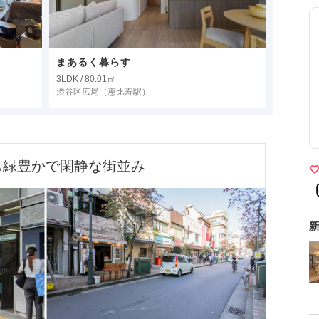
まあるく暮らす
3LDK / 80.01㎡
渋谷区広尾
（恵比寿駅）
も緑豊かで閑静な街並み
新