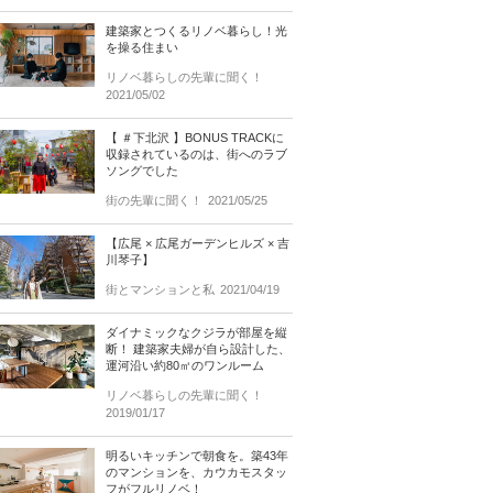
建築家とつくるリノベ暮らし！光
を操る住まい
リノベ暮らしの先輩に聞く！
2021/05/02
【 ＃下北沢 】BONUS TRACKに
収録されているのは、街へのラブ
ソングでした
街の先輩に聞く！
2021/05/25
【広尾 × 広尾ガーデンヒルズ × 吉
川琴子】
街とマンションと私
2021/04/19
ダイナミックなクジラが部屋を縦
断！ 建築家夫婦が自ら設計した、
運河沿い約80㎡のワンルーム
リノベ暮らしの先輩に聞く！
2019/01/17
明るいキッチンで朝食を。築43年
のマンションを、カウカモスタッ
フがフルリノベ！