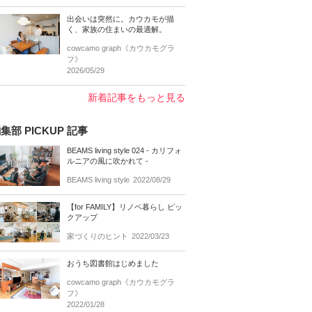
出会いは突然に。カウカモが描
く、家族の住まいの最適解。
cowcamo graph《カウカモグラ
フ》
2026/05/29
新着記事をもっと見る
集部 PICKUP 記事
BEAMS living style 024 - カリフォ
ルニアの風に吹かれて -
BEAMS living style
2022/08/29
【for FAMILY】リノベ暮らし ピッ
クアップ
家づくりのヒント
2022/03/23
おうち図書館はじめました
cowcamo graph《カウカモグラ
フ》
2022/01/28