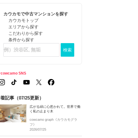
カウカモで中古マンションを探す
カウカモトップ
エリアから探す
こだわりから探す
条件から探す
検索
cowcamo SNS
着記事（07/25更新）
広がる緑に心惹かれて。世界で働
く私の止まり木
cowcamo graph《カウカモグラ
フ》
2026/07/25