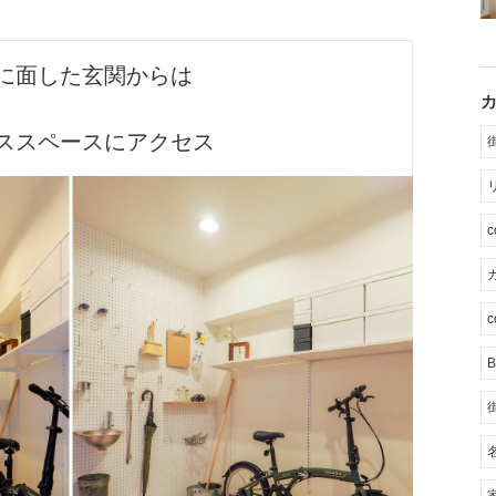
に面した玄関からは
ススペースにアクセス
カ
c
B