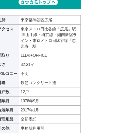
住所
東京都渋谷区広尾
アクセス
東京メトロ日比谷線「広尾」駅
JR山手線・埼京線・湘南新宿ラ
イン・東京メトロ日比谷線「恵
比寿」駅
間取り
1LDK+OFFICE
広さ
82.21㎡
バルコニー
不明
構造
鉄筋コンクリート造
総戸数
12戸
築年月
1978年9月
改装年月
2017年1月
管理形態
全部委託
その他
事務所利用可