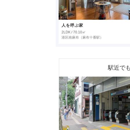
人を呼ぶ家
2LDK / 70.10㎡
港区南麻布
（麻布十番駅）
駅近で