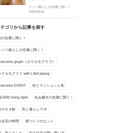
リノベ暮らしの先輩に聞く！
2020/09/15
カテゴリから記事を探す
街の先輩に聞く！
リノベ暮らしの先輩に聞く！
cowcamo graph《カウカモグラフ》
ウカモグラフ with LifeCatalog
owcamo EVENT
街とマンションと私
EAMS living style
住み継ぎの先輩に聞く！
街のネタ帖
街と暮らしラボ
名住宅の時間
家づくりのヒント