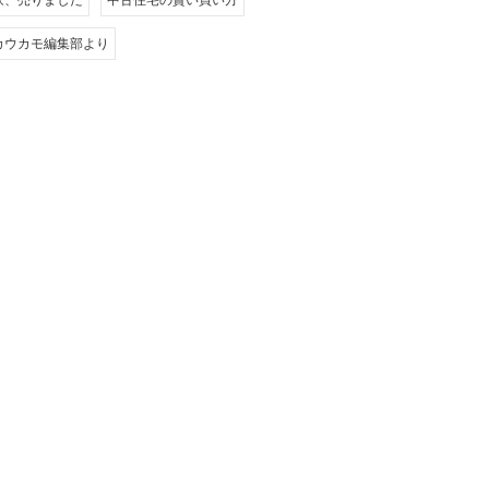
家、売りました
中古住宅の賢い買い方
カウカモ編集部より