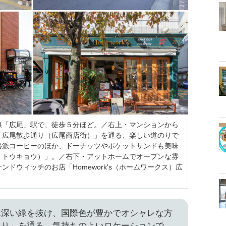
線「広尾」駅で、徒歩５分ほど。／右上・マンションから
「広尾散歩通り（広尾商店街）」を通る、楽しい道のりで
格派コーヒーのほか、ドーナッツやポケットサンドも美味
ンバス トウキョウ）」。／右下・アットホームでオープンな雰
ドウィッチのお店「Homework's（ホームワークス）広
木深い緑を抜け、国際色が豊かでオシャレな方
通り」を通る、気持ちのよいロケーションで