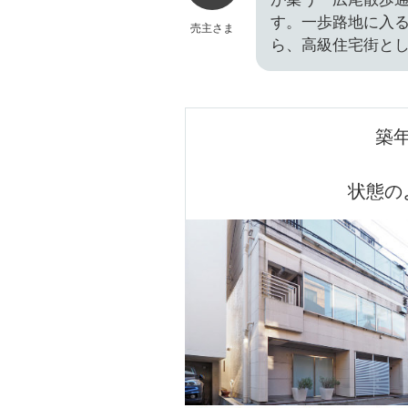
す。一歩路地に入
売主さま
ら、高級住宅街と
築
状態の