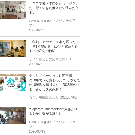
「ここで暮らす自分たち」が見え
た。育ててきた価値観で選んだ住
まい
cowcamo graph《カウカモグラ
フ》
2026/07/03
10年前、カウカモで家を買った人
「第1号契約者」は今？ 家族と住
まいの変化の軌跡
リノベ暮らしの先輩に聞く！
2026/07/02
中古リノベーション住宅市場、こ
の10年で何が変わった？ カウカモ
が10年間を振り返り、2035年の住
まいさがしを読み解く
カウカモ編集部より
2026/07/02
“Separate, but together.”家族がゆ
るやかに繋がる暮らし
cowcamo graph《カウカモグラ
フ》
2026/06/19