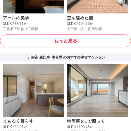
アールの美学
空を秘めた館
3LDK / 88.71㎡
3LDK / 104.16㎡
三鷹市下連雀
（三鷹駅）
大田区中央
（西馬込駅）
もっと見る
渋谷･恵比寿･中目黒
のおすすめ中古マンション
まあるく暮らす
特等席をLで囲って
3LDK / 80.01㎡
3LDK / 103.45㎡