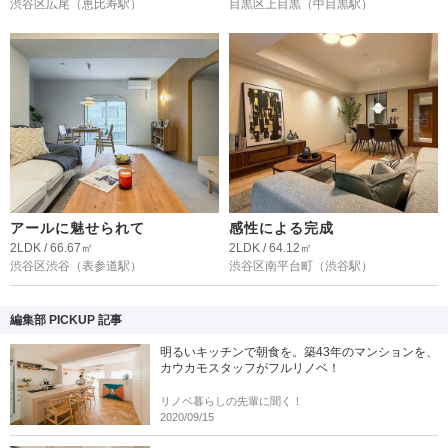
渋谷区広尾
（恵比寿駅）
目黒区上目黒
（中目黒駅）
アールに魅せられて
感性による完成
2LDK / 66.67㎡
2LDK / 64.12㎡
渋谷区渋谷
（表参道駅）
渋谷区南平台町
（渋谷駅）
編集部 PICKUP 記事
明るいキッチンで朝食を。築43年のマンションを、
カウカモスタッフがフルリノベ！
リノベ暮らしの先輩に聞く！
2020/09/15