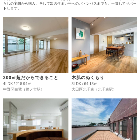
らしの妄想から購入、そして次の住まい手へのバトンパスまでも、一貫してサポー
トします。
200㎡超だからできること
木肌のぬくもり
4LDK / 218.94㎡
3LDK / 64.13㎡
中野区白鷺
（鷺ノ宮駅）
大田区北千束
（北千束駅）