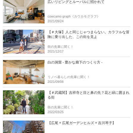
広いリビングとルーバルに招かれて
cowcamo graph《カウカモグラフ》
2021/09/24
【＃大塚】人と同じじゃつまらない。カラフルな冒
険に乗り出した、この街を見よ
街の先輩に聞く！
2021/12/17
白の洞窟 - 豊かな廊下のつくり方 -
リノベ暮らしの先輩に聞く！
2021/09/08
【＃武蔵関】吉祥寺と目と鼻の先？花と緑に囲まれ
る街
街の先輩に聞く！
2022/03/25
【広尾 × 広尾ガーデンヒルズ × 吉川琴子】