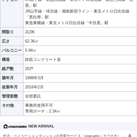
黒」駅
JR山手線・埼京線・湘南新宿ライン・東京メトロ日比谷線
「恵比寿」駅
東急東横線・東京メトロ日比谷線「中目黒」駅
間取り
2LDK
広さ
62.36㎡
バルコニー
5.94㎡
構造
鉄筋コンクリート造
総戸数
20戸
築年月
1998年3月
改装年月
2016年2月
管理形態
全部委託
その他
事務所使用不可
専用ポーチ：2.34㎡
NEW ARRIVAL
中古・リノベーションマンションの売買サービス「cowcamo（カウカモ）」。暮