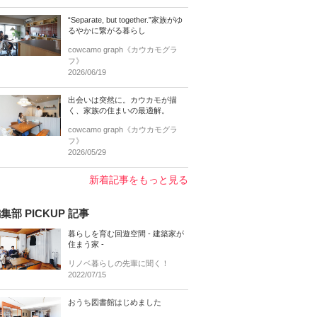
“Separate, but together.”家族がゆ
るやかに繋がる暮らし
cowcamo graph《カウカモグラ
フ》
2026/06/19
出会いは突然に。カウカモが描
く、家族の住まいの最適解。
cowcamo graph《カウカモグラ
フ》
2026/05/29
新着記事をもっと見る
集部 PICKUP 記事
暮らしを育む回遊空間 - 建築家が
住まう家 -
リノベ暮らしの先輩に聞く！
2022/07/15
おうち図書館はじめました