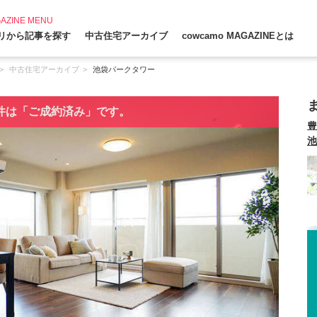
AZINE MENU
リから記事を探す
中古住宅アーカイブ
cowcamo MAGAZINEとは
中古住宅アーカイブ
池袋パークタワー
件は「ご成約済み」です。
豊
池