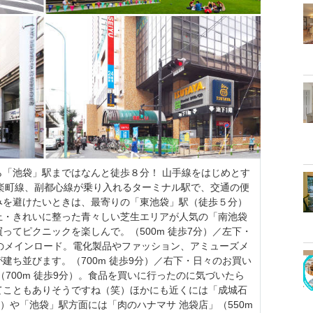
ら「池袋」駅まではなんと徒歩８分！ 山手線をはじめとす
楽町線、副都心線が乗り入れるターミナル駅で、交通の便
みを避けたいときは、最寄りの「東池袋」駅（徒歩５分）
上・きれいに整った青々しい芝生エリアが人気の「南池袋
ってピクニックを楽しんで。（500m 徒歩7分）／左下・
のメインロード。電化製品やファッション、アミューズメ
建ち並びます。（700m 徒歩9分）／右下・日々のお買い
700m 徒歩9分）。食品を買いに行ったのに気づいたら
てこともありそうですね（笑）ほかにも近くには「成城石
2分）や「池袋」駅方面には「肉のハナマサ 池袋店」（550m