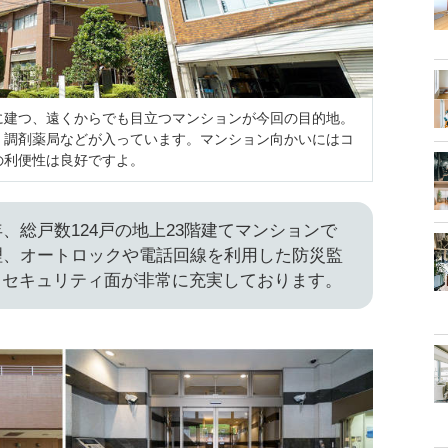
に建つ、遠くからでも目立つマンションが今回の目的地。
、調剤薬局などが入っています。マンション向かいにはコ
の利便性は良好ですよ。
年、総戸数124戸の地上23階建てマンションで
理、オートロックや電話回線を利用した防災監
、セキュリティ面が非常に充実しております。