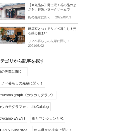
【＃九品仏】野に咲く花の品のよ
さを、特製バタークリームで
街の先輩に聞く！
2022/08/03
建築家とつくるリノベ暮らし！光
を操る住まい
リノベ暮らしの先輩に聞く！
2021/05/02
カテゴリから記事を探す
街の先輩に聞く！
リノベ暮らしの先輩に聞く！
cowcamo graph《カウカモグラフ》
ウカモグラフ with LifeCatalog
owcamo EVENT
街とマンションと私
EAMS living style
住み継ぎの先輩に聞く！