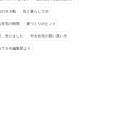
街のネタ帖
街と暮らしラボ
名住宅の時間
家づくりのヒント
家、売りました
中古住宅の賢い買い方
カウカモ編集部より