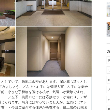
りとしていて、敷地に余裕があります。深い庇も堂々とし
ってみましょう。／右上・右手には管理人室、左手には集合
カ
手前に小さな手荷物を置ける机が。気遣いが素敵ですね。
・・・／左下・共用ロビーには応接セットが備わり、デザ
c
感じられます。写真には写っていませんが、左側にはエレ
右下・今回ご紹介する住戸が所在する、最上階の23階ま
B