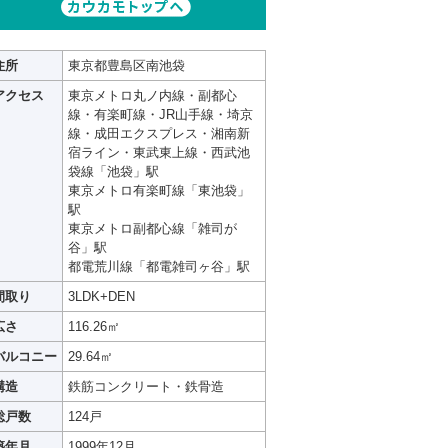
住所
東京都豊島区南池袋
アクセス
東京メトロ丸ノ内線・副都心
線・有楽町線・JR山手線・埼京
線・成田エクスプレス・湘南新
宿ライン・東武東上線・西武池
袋線「池袋」駅
東京メトロ有楽町線「東池袋」
駅
東京メトロ副都心線「雑司が
谷」駅
都電荒川線「都電雑司ヶ谷」駅
間取り
3LDK+DEN
広さ
116.26㎡
バルコニー
29.64㎡
構造
鉄筋コンクリート・鉄骨造
総戸数
124戸
築年月
1999年12月