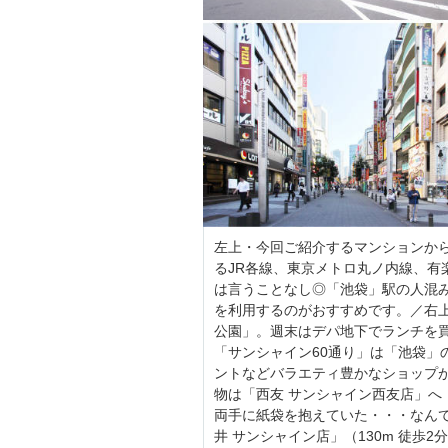
左上・今回ご紹介するマンションか
るJR各線、東京メトロ丸ノ内線、有
は言うことなし◎「池袋」駅の人混
を利用するのがおすすめです。／右
公園」。週末はデパ地下でランチを買
「サンシャイン60通り」は「池袋」
ントなどバラエティ豊かなショップが
物は「西友 サンシャイン西友店」へ（
両手に紙袋を抱えていた・・・なん
井 サンシャイン店」（130m 徒歩