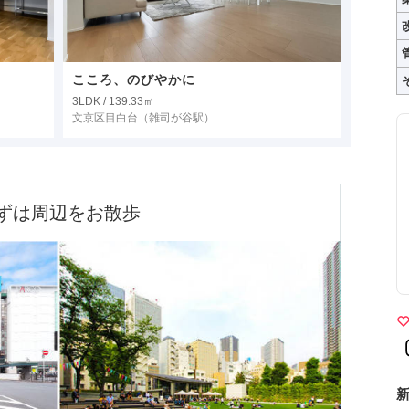
こころ、のびやかに
3LDK / 139.33㎡
文京区目白台
（雑司が谷駅）
ずは周辺をお散歩
新