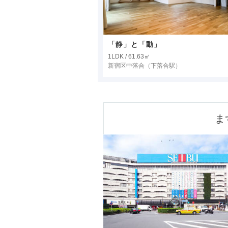
「静」と「動」
1LDK / 61.63㎡
新宿区中落合
（下落合駅）
ま