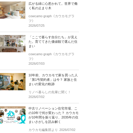
広がる緑に心惹かれて。世界で働
く私の止まり木
cowcamo graph《カウカモグラ
フ》
2026/07/25
「ここで暮らす自分たち」が見え
た。育ててきた価値観で選んだ住
まい
cowcamo graph《カウカモグラ
フ》
2026/07/03
10年前、カウカモで家を買った人
「第1号契約者」は今？ 家族と住
まいの変化の軌跡
リノベ暮らしの先輩に聞く！
2026/07/02
中古リノベーション住宅市場、こ
の10年で何が変わった？ カウカモ
が10年間を振り返り、2035年の住
まいさがしを読み解く
カウカモ編集部より
2026/07/02