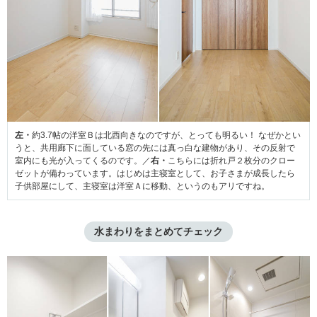
左・
約3.7帖の洋室Ｂは北西向きなのですが、とっても明るい！ なぜかとい
うと、共用廊下に面している窓の先には真っ白な建物があり、その反射で
室内にも光が入ってくるのです。／
右・
こちらには折れ戸２枚分のクロー
ゼットが備わっています。はじめは主寝室として、お子さまが成長したら
子供部屋にして、主寝室は洋室Ａに移動、というのもアリですね。
水まわりをまとめてチェック