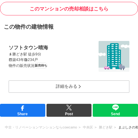
このマンションの売却相談はこちら
この物件の建物情報
ソフトタウン晴海
勝どき駅 徒歩9分
築43年
234戸
物件の販売状況
販売待ち
詳細をみる
Share
Post
Send
中古・リノベーションマンションならcowcamo
中央区
勝どき駅
まぶしさの