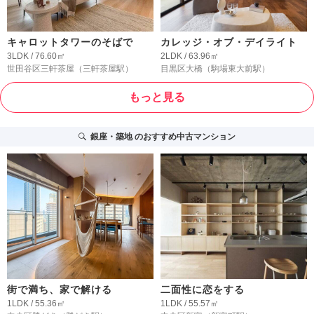
キャロットタワーのそばで
カレッジ・オブ・デイライト
3LDK / 76.60㎡
2LDK / 63.96㎡
世田谷区三軒茶屋
（三軒茶屋駅）
目黒区大橋
（駒場東大前駅）
もっと見る
銀座・築地
のおすすめ中古マンション
街で満ち、家で解ける
二面性に恋をする
1LDK / 55.36㎡
1LDK / 55.57㎡