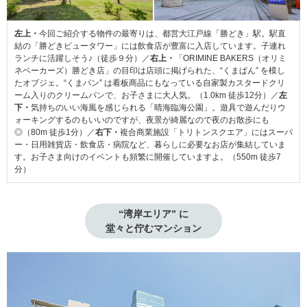
左上・
今回ご紹介する物件の最寄りは、都営大江戸線「勝どき」駅。駅直
結の「勝どきビュータワー」には飲食店が豊富に入店しています。子連れ
ランチに活躍しそう♪（徒歩９分）／
右上・
「ORIMINE BAKERS（オリミ
ネベーカーズ）勝どき店」の目印は店頭に掲げられた、“くまぱん” を模し
たオブジェ。“くまパン” は看板商品にもなっている自家製カスタードクリ
ーム入りのクリームパンで、お子さまに大人気。（1.0km 徒歩12分）／
左
下・
気持ちのいい海風を感じられる「晴海臨海公園」。遊具で遊んだりウ
ォーキングするのもいいのですが、夜景が綺麗なので夜のお散歩にも
◎（80m 徒歩1分）／
右下・
複合商業施設「トリトンスクエア」にはスーパ
ー・日用雑貨店・飲食店・病院など、暮らしに必要なお店が集結していま
す。お子さま向けのイベントも頻繁に開催していますよ。（550m 徒歩7
分）
“湾岸エリア” に

堂々と佇むマンション