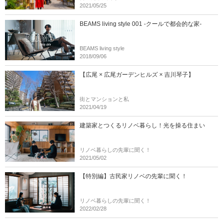
2021/05/25
BEAMS living style 001 -クールで都会的な家-
BEAMS living style
2018/09/06
【広尾 × 広尾ガーデンヒルズ × 吉川琴子】
街とマンションと私
2021/04/19
建築家とつくるリノベ暮らし！光を操る住まい
リノベ暮らしの先輩に聞く！
2021/05/02
【特別編】古民家リノベの先輩に聞く！
リノベ暮らしの先輩に聞く！
2022/02/28