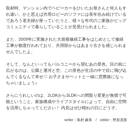
取材時、マンション内でベビーカーをひいたお母さんと何人もす
れ違い、かと思えば共用ロビーのソファには長年住み続けている
であろう老夫婦が座っていたりと、様々な年代のご家族がビッグ
コミュニティで暮らしていることが見受けられました。
また、2009年に実施された大規模修繕工事をはじめとして修繕
工事が都度行われており、共用部からはあまり古さを感じられま
せんでしたよ。
そして、なんといってもバルコニーから望むあの景色。目の前に
広がるのは、公園と運河と空。この景色が生活の中で目に飛び込
んでくるなんて幸せ♡ お子さまやペットと一緒に窓際族になっ
ちゃいましょう♪
さらにうれしいのは、2LDKから3LDKへの間取り変更が無償で可
能ということ。家族構成やライフスタイルによって、自由に空間
を活用しちゃってください！
内見はぜひ晴れの日にどうぞ。
writer：島村 麻美 / editor：野原茂香