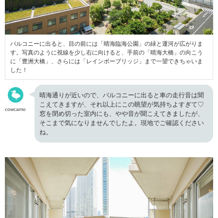
バルコニーに出ると、目の前には「晴海臨海公園」の緑と運河が広がりま
す。写真のように視線を少し右に向けると、手前の「晴海大橋」の向こう
に「豊洲大橋」、さらには「レインボーブリッジ」まで一望できちゃいま
した！
晴海通りが近いので、バルコニーに出ると車の走行音は聞
こえてきますが、それ以上にこの眺望が気持ちよすぎて♡
cowcamo
窓を閉め切った室内にも、やや音が聞こえてきましたが、
そこまで気になりませんでしたよ。現地でご確認ください
ね。