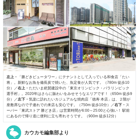
左上・
「勝どきビュータワー」にテナントとして入っている和食店「たい
将」。新鮮なお魚を備長炭で焼いた、魚定食が人気です。（780m 徒歩10
分）／
右上・
ただいま絶賛建設中の「東京オリンピック・パラリンピック
選手村」。2020年はさらに賑わいをみせそうなエリアです！（650m 徒歩9
分）／
左下・
気楽に訪れたいカジュアルな焼肉店「徳寿 本店」は、２階が
座敷席なので子連れでの来店も安心です。（750m 徒歩10分）／
右下・
ス
ーパー「東武ストア 勝どき店」は営業時間が6:00～25:00と心強い！ 駅前
にあるので帰り道に便利に立ち寄れそうです。（900m 徒歩12分）
カウカモ編集部より