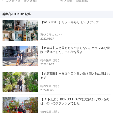
中央区勝どき
（勝どき駅）
中央区新富
（新富町駅）
編集部 PICKUP 記事
【for SINGLE】リノベ暮らし ピックアップ
家づくりのヒント
2022/06/17
【＃大塚】人と同じじゃつまらない。カラフルな冒
険に乗り出した、この街を見よ
街の先輩に聞く！
2021/12/17
【＃武蔵関】吉祥寺と目と鼻の先？花と緑に囲まれ
る街
街の先輩に聞く！
2022/03/25
【 ＃下北沢 】BONUS TRACKに収録されているの
は、街へのラブソングでした
街の先輩に聞く！