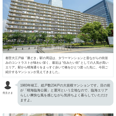
都営大江戸線「勝どき」駅の周辺は、タワーマンションと昔ながらの街並
みのコントラストが味わい深く、最近は “住みたい街” としての人気が高い
エリア。駅から晴海通りをまっすぐ歩いて橋をひとつ渡った先に、今回ご
紹介するマンションが見えてきました。
1983年竣工、総戸数234戸の大規模マンションです。目の前
が「晴海臨海公園」と運河という立地なので、臨海エリア
売主さま
らしい爽快な風を感じながら気持ちよく暮らしていただけ
ますよ。