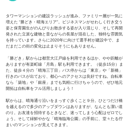
タワーマンションの建設ラッシュが進み、ファミリー層が一気に
増えた “勝どき・晴海エリア”。ビジネスマンがせわしく行き交う
姿と保育園生がのんびりお散歩する姿が入り混じり、そして再開
発された立派な建物と昔ながらの長屋が混在した、独特な雰囲気
を持っています。さらに2020年に向けて選手村が建設中で、ま
だまだこの街の変化は止まりそうにもありません。
「勝どき」駅からは都営大江戸線を利用できるほか、やや距離が
ありますが有楽町線「月島」駅も利用できます。（徒歩15分）ま
た、徒歩４分の「晴海三丁目」バス停からは「東京」や「新橋」
行きのバスが出ており、都心へのアクセスは良好ですね。自転車
なら「築地」や「銀座」までも気軽に行けちゃうので、ぜひ地元
開拓は自転車をフル活用しましょう！
駅からは、晴海通り沿いをまっすぐ歩くこと９分。ひとつだけ橋
を越えるので多少のアップダウンはありますが、なんとも潔い道
のり。お友達を招待するときなど、迷ってしまう心配はゼロでし
ょう。そして緑鮮やかな「晴海臨海公園」の手前に、堂々たる佇
まいのマンションが見えてきます。