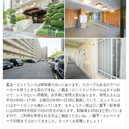
左上・
エントランスは晴海通り沿いにあります。スロープもあるのでベビ
ーカーを使うときも安心ですね。／
右上・
エントランスホールはタイル貼
りで、レトロないい雰囲気。左手奥に管理人室があります。管理人さんは
平日の9:00～17:00、土曜日の9:00〜12:00に勤務していて、エントランス
にはオートロックも備わっています。セキュリティ面は◎／
左下・
駐車場
には2019年6月現在で3台の空きがあります。駐輪場も10台ほど空いていま
すので、ご利用を希望される方はご相談くださいね。／
右下・
エレベータ
ーで10階まで上がってきました。さっそくお邪魔しましょう！