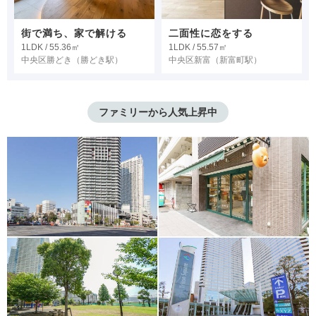
街で満ち、家で解ける
二面性に恋をする
1LDK / 55.36㎡
1LDK / 55.57㎡
中央区勝どき
（勝どき駅）
中央区新富
（新富町駅）
ファミリーから人気上昇中