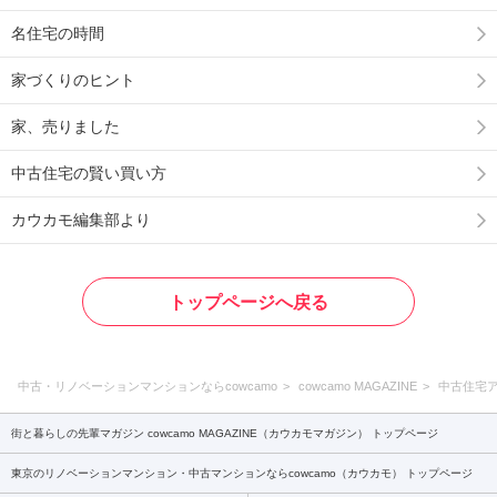
名住宅の時間
家づくりのヒント
家、売りました
中古住宅の賢い買い方
カウカモ編集部より
トップページへ戻る
中古・リノベーションマンションならcowcamo
cowcamo MAGAZINE
中古住宅
街と暮らしの先輩マガジン cowcamo MAGAZINE（カウカモマガジン） トップページ
東京のリノベーションマンション・中古マンションならcowcamo（カウカモ） トップページ