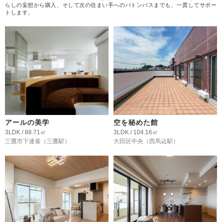
らしの妄想から購入、そして次の住まい手へのバトンパスまでも、一貫してサポー
トします。
アールの美学
空を秘めた館
3LDK / 88.71㎡
3LDK / 104.16㎡
三鷹市下連雀
（三鷹駅）
大田区中央
（西馬込駅）