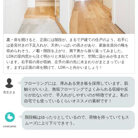
左・
扉を開けると、正面には階段が。まるで戸建ての住戸のよう。右手に
は姿見付きの下足入れが。天井いっぱいの高さがあり、家族全員分の靴を
収められそう。／
右・
階段を上がり、廊下奥から振り返ってみました。
LDKの室内窓から注ぐ明かりと木貼りの天井で、空間に温かみが生まれて
います。右手前の扉が収納、左手の扉の先に水まわりがまとまっていま
す。まずは正面の扉を開けて、LDKへと向かいましょう！
フローリングには、厚みある突き板を採用しています。肌
触りがいい上、無垢フローリングでよくみられる収縮や反
売主さま
りが出ないので、手入れがしやすいのが特徴ですよ。私の
自宅でも使っているくらいオススメの素材です！
階段幅はゆったりとしているので、荷物を持っていてもス
ムーズに上り下りできそう。
cowcamo