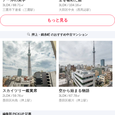
3LDK / 88.71㎡
3LDK / 104.16㎡
三鷹市下連雀
（三鷹駅）
大田区中央
（西馬込駅）
もっと見る
押上・錦糸町
のおすすめ中古マンション
スカイツリー鑑賞席
空から始まる物語
2LDK / 59.76㎡
3LDK / 67.78㎡
墨田区向島
（押上駅）
墨田区横川
（押上駅）
編集部 PICKUP 記事