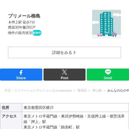
プリメール柳島
押上駅 徒歩7分
築30年
282戸
物件の販売状況
販売中
詳細をみる
Share
Post
Send
中古・リノベーションマンションならcowcamo
墨田区
押上駅
みんなの心の
住所
東京都墨田区横川
アクセス
東京メトロ半蔵門線・東武伊勢崎線・京成押上線・都営浅草
線「押上」駅
東京メトロ半蔵門線「錦糸町」駅