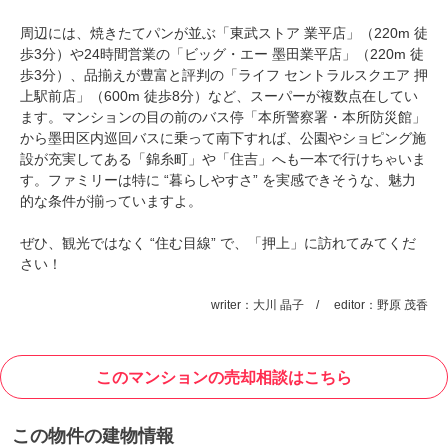
周辺には、焼きたてパンが並ぶ「東武ストア 業平店」（220m 徒
歩3分）や24時間営業の「ビッグ・エー 墨田業平店」（220m 徒
歩3分）、品揃えが豊富と評判の「ライフ セントラルスクエア 押
上駅前店」（600m 徒歩8分）など、スーパーが複数点在してい
ます。マンションの目の前のバス停「本所警察署・本所防災館」
から墨田区内巡回バスに乗って南下すれば、公園やショピング施
設が充実してある「錦糸町」や「住吉」へも一本で行けちゃいま
す。ファミリーは特に “暮らしやすさ” を実感できそうな、魅力
的な条件が揃っていますよ。
ぜひ、観光ではなく “住む目線” で、「押上」に訪れてみてくだ
さい！
writer：大川 晶子 / editor：野原 茂香
このマンションの売却相談はこちら
この物件の建物情報