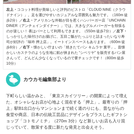
左上・
ココット料理が美味しいと評判のビストロ「CLOUD NINE（クラウ
ドナイン）」。足を運びやすいカジュアルな雰囲気も魅力です。（160m 徒
歩2分）／
右上・
アメリカンな外観が目を惹くハンバーガー店「UNCHAIN
DINER（アンチェインダイナー）」では、大きなグルメバーガーを頬張る
のが楽しい！ 夜はバーとして利用もできます。（550m 徒歩7分）／
左下・
しっかりした味付けのお揚げに、五目ご飯がたっぷりと詰まったいなり寿
司が好評の「味吟 押上店」。イートインスペースもあります。（600m 徒
歩8分）／
右下・
懐かしい佇まいの「焼きたてパン キムラヤ 業平」。昔懐
かしいカステラのような生地に餡が挟まれた “シベリヤ” を販売するパン屋
さんって、どんどん少なくなっているので要チェックです！（800m 徒歩
10分）
カウカモ編集部より
下町らしい温かみと、「東京スカイツリー」の開業によって増え
た、オシャレなお店が心地よく混在する「押上」。最寄りの「押
上」駅B1出口からマンションまで続く道のりにも、昔ながらの
食堂や商店、日本の伝統工芸品にデザインをプラスしたギフトシ
ョップ「コトモノミチ」（270m 3分）など新しいお店も入り混
じっていて、散策する度に新たな発見と出会えそう。