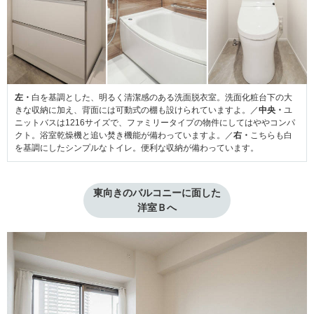
左・
白を基調とした、明るく清潔感のある洗面脱衣室。洗面化粧台下の大
きな収納に加え、背面には可動式の棚も設けられていますよ。／
中央・
ユ
ニットバスは1216サイズで、ファミリータイプの物件にしてはややコンパ
クト。浴室乾燥機と追い焚き機能が備わっていますよ。／
右・
こちらも白
を基調にしたシンプルなトイレ。便利な収納が備わっています。
東向きのバルコニーに面した
洋室Ｂへ