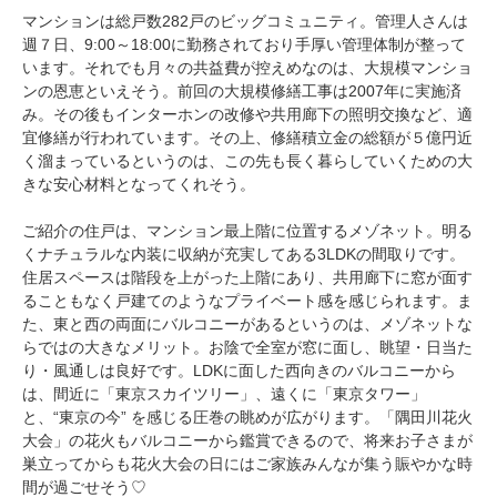
マンションは総戸数282戸のビッグコミュニティ。管理人さんは
週７日、9:00～18:00に勤務されており手厚い管理体制が整って
います。それでも月々の共益費が控えめなのは、大規模マンショ
ンの恩恵といえそう。前回の大規模修繕工事は2007年に実施済
み。その後もインターホンの改修や共用廊下の照明交換など、適
宜修繕が行われています。その上、修繕積立金の総額が５億円近
く溜まっているというのは、この先も長く暮らしていくための大
きな安心材料となってくれそう。
ご紹介の住戸は、マンション最上階に位置するメゾネット。明る
くナチュラルな内装に収納が充実してある3LDKの間取りです。
住居スペースは階段を上がった上階にあり、共用廊下に窓が面す
ることもなく戸建てのようなプライベート感を感じられます。ま
た、東と西の両面にバルコニーがあるというのは、メゾネットな
らではの大きなメリット。お陰で全室が窓に面し、眺望・日当た
り・風通しは良好です。LDKに面した西向きのバルコニーから
は、間近に「東京スカイツリー」、遠くに「東京タワー」
と、“東京の今” を感じる圧巻の眺めが広がります。「隅田川花火
大会」の花火もバルコニーから鑑賞できるので、将来お子さまが
巣立ってからも花火大会の日にはご家族みんなが集う賑やかな時
間が過ごせそう♡