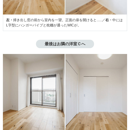
左・
掃き出し窓の前から室内を一望。正面の扉を開けると......／
右・
中には
L字型にハンガーパイプと枕棚が通ったWICが。
最後はお隣の洋室Ｃへ