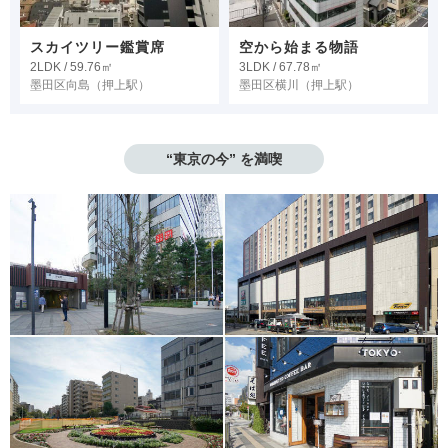
スカイツリー鑑賞席
空から始まる物語
2LDK / 59.76㎡
3LDK / 67.78㎡
墨田区向島
（押上駅）
墨田区横川
（押上駅）
“東京の今” を満喫