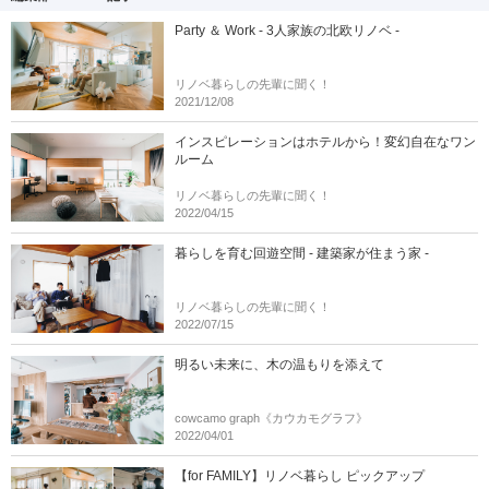
Party ＆ Work - 3人家族の北欧リノベ -
リノベ暮らしの先輩に聞く！
2021/12/08
インスピレーションはホテルから！変幻自在なワン
ルーム
リノベ暮らしの先輩に聞く！
2022/04/15
暮らしを育む回遊空間 - 建築家が住まう家 -
リノベ暮らしの先輩に聞く！
2022/07/15
明るい未来に、木の温もりを添えて
cowcamo graph《カウカモグラフ》
2022/04/01
【for FAMILY】リノベ暮らし ピックアップ