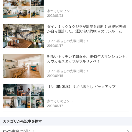
家づくりのヒント
2022/03/23
ダイナミックなクジラが部屋を縦断！ 建築家夫婦
が自ら設計した、運河沿い約80㎡のワンルーム
リノベ暮らしの先輩に聞く！
2019/01/17
明るいキッチンで朝食を。築43年のマンションを、
カウカモスタッフがフルリノベ！
リノベ暮らしの先輩に聞く！
2020/09/15
【for SINGLE】リノベ暮らし ピックアップ
家づくりのヒント
2022/06/17
カテゴリから記事を探す
街の先輩に聞く！