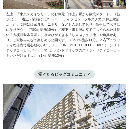
左上・
「東京スカイツリー」のお膝元「押上」駅から散策スタート。（徒
歩6分）／
右上・
駅前にはスーパー「ライフセントラルスクエア 押上駅前
店」が。２階には家具店「ニトリ」なども入居しており、新生活でお世話
になりそう！（750m 徒歩10分）／
左下・
川を埋め立ててつくられた細長
い「大横川親水公園」。水遊びができる「じゃぶじゃぶ池」や遊具があ
り、ご家族みんなで楽しめる公園です。（850m 徒歩11分）／
右下・
ウッ
ディな店内で居心地のいいカフェ「UNLIMITED COFFEE BAR（アンリミ
テッドコーヒーバー）」では、ハンドドリップのスペシャリティコーヒー
をいただけますよ。（1km 徒歩13分）
堂々たるビッグコミュニティ