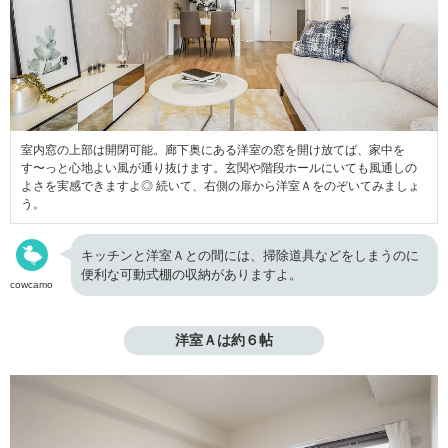
室内窓の上部は開閉可能。廊下奥にある洋室の窓を開け放てば、家中を
す〜っと心地よい風が通り抜けます。玄関や階段ホールにいても風通しの
よさを実感できますよ◎ 続いて、右側の扉から洋室Ａをのぞいてみましょ
う。
キッチンと洋室Ａとの間には、掃除道具などをしまうのに
便利な可動式棚の収納がありますよ。
cowcamo
洋室Ａは約６帖