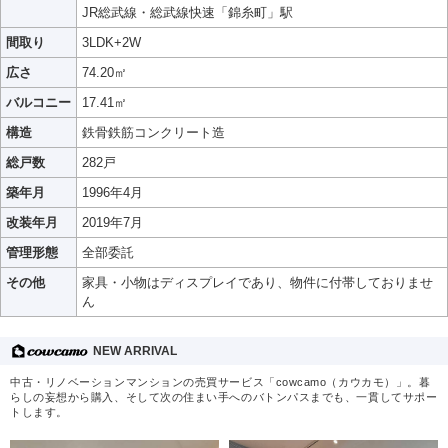
JR総武線・総武線快速「錦糸町」駅
間取り
3LDK+2W
広さ
74.20㎡
バルコニー
17.41㎡
構造
鉄骨鉄筋コンクリート造
総戸数
282戸
築年月
1996年4月
改装年月
2019年7月
管理形態
全部委託
その他
家具・小物はディスプレイであり、物件に付帯しておりませ
ん
NEW ARRIVAL
中古・リノベーションマンションの売買サービス「cowcamo（カウカモ）」。暮
らしの妄想から購入、そして次の住まい手へのバトンパスまでも、一貫してサポー
トします。