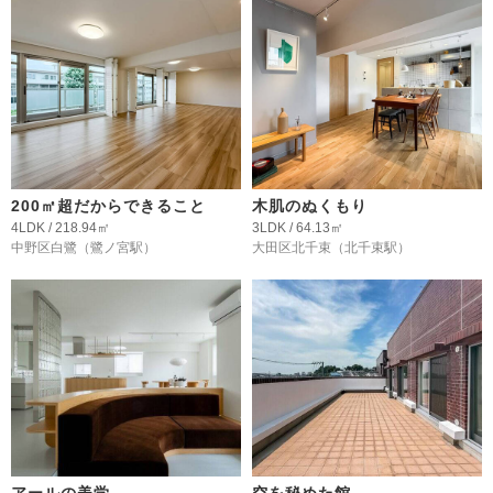
200㎡超だからできること
木肌のぬくもり
4LDK / 218.94㎡
3LDK / 64.13㎡
中野区白鷺
（鷺ノ宮駅）
大田区北千束
（北千束駅）
アールの美学
空を秘めた館