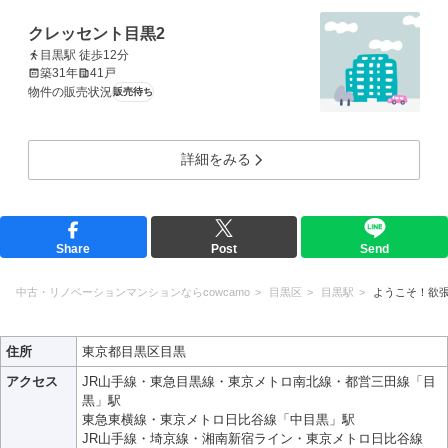
クレッセント目黒2
目黒駅 徒歩12分
築31年
41戸
物件の販売状況
販売待ち
詳細をみる
Share
Post
Send
中古・リノベーションマンションならcowcamo
目黒区
目黒駅
ようこそ！欲
住所
東京都目黒区目黒
アクセス
JR山手線・東急目黒線・東京メトロ南北線・都営三田線「目
黒」駅
東急東横線・東京メトロ日比谷線「中目黒」駅
JR山手線・埼京線・湘南新宿ライン・東京メトロ日比谷線