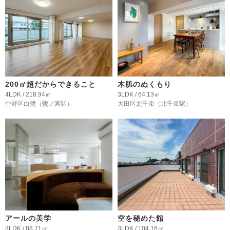
200㎡超だからできること
木肌のぬくもり
4LDK / 218.94㎡
3LDK / 64.13㎡
中野区白鷺
（鷺ノ宮駅）
大田区北千束
（北千束駅）
アールの美学
空を秘めた館
3LDK / 88.71㎡
3LDK / 104.16㎡