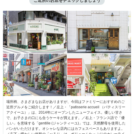
ご近所のお店をチェックしましょう
場所柄、さまざまなお店がありますが、今回はファミリーにおすすめのご
近所グルメをご紹介します！／左上・「patisserie accueil （パティスリー
アクイーユ）」は、2014年にオープンしたニューフェイス。優しい甘さ
で、お子さまの口にも合うケーキが買えます。／右上・フランス語で「優
しい」を意味する「gentille (ジャンティーユ)」では、天然酵母を使用した
パンがいただけます。オシャレな店内にはカフェスペースもありますよ。
／左下・懐かしい外観の「ぺろり」は、ボリュームたっぷりのカレーライ