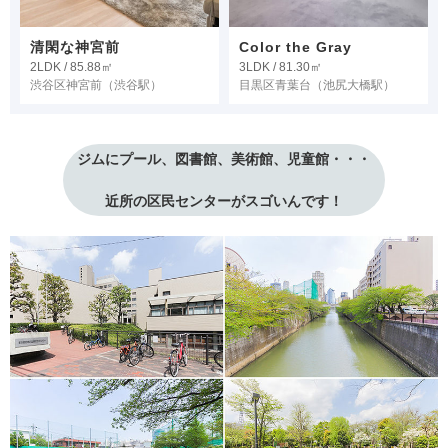
清閑な神宮前
Color the Gray
2LDK / 85.88㎡
3LDK / 81.30㎡
渋谷区神宮前
（渋谷駅）
目黒区青葉台
（池尻大橋駅）
ジムにプール、図書館、美術館、児童館・・・
近所の区民センターがスゴいんです！