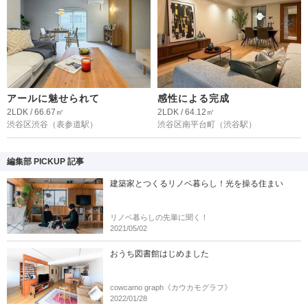
アールに魅せられて
感性による完成
2LDK / 66.67㎡
2LDK / 64.12㎡
渋谷区渋谷
（表参道駅）
渋谷区南平台町
（渋谷駅）
編集部 PICKUP 記事
建築家とつくるリノベ暮らし！光を操る住まい
リノベ暮らしの先輩に聞く！
2021/05/02
おうち図書館はじめました
cowcamo graph《カウカモグラフ》
2022/01/28