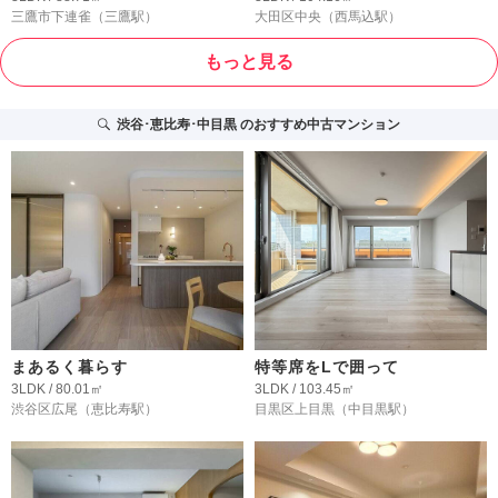
三鷹市下連雀
（三鷹駅）
大田区中央
（西馬込駅）
もっと見る
渋谷･恵比寿･中目黒
のおすすめ中古マンション
まあるく暮らす
特等席をLで囲って
3LDK / 80.01㎡
3LDK / 103.45㎡
渋谷区広尾
（恵比寿駅）
目黒区上目黒
（中目黒駅）