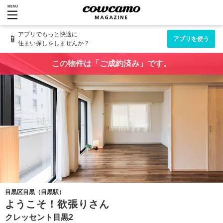
MENU
アプリでもっと快適に
📱
アプリを使う
住まい探しをしませんか？
この物件は「ご成約済み」です。
目黒区目黒（目黒駅）
ようこそ！欲張りさん
クレッセント目黒2