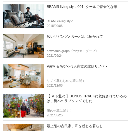
BEAMS living style 001 -クールで都会的な家-
BEAMS living style
2018/09/06
広いリビングとルーバルに招かれて
cowcamo graph《カウカモグラフ》
2021/09/24
Party ＆ Work - 3人家族の北欧リノベ -
リノベ暮らしの先輩に聞く！
2021/12/08
【 ＃下北沢 】BONUS TRACKに収録されているの
は、街へのラブソングでした
街の先輩に聞く！
2021/05/25
最上階の古民家、和を感じる暮らし