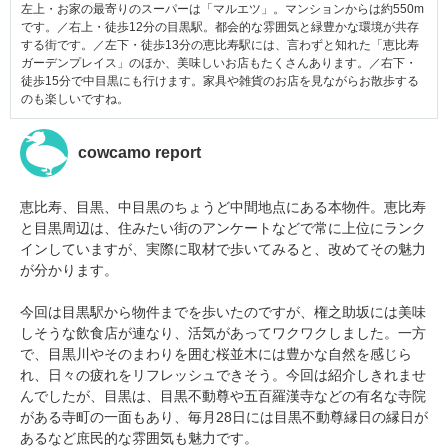
左上・お家の最寄りのスーパーは「マルエツ」。マンションからは約550m
です。／右上・徒歩12分の目黒駅。都会的な雰囲気と緑豊かな環境が共存
する街です。／左下・徒歩13分の恵比寿駅には、言わずと知れた「恵比寿
ガーデンプレイス」のほか、美味しいお店もたくさんあります。／右下・
徒歩15分で中目黒にも行けます。家具や雑貨のお店を見ながらお散歩する
のも楽しいですね。
cowcamo report
恵比寿、目黒、中目黒のちょうど中間地点にある本物件。恵比寿
と目黒周辺は、住みたい街のアンケートなどで常に上位にランク
インしていますが、実際に取材で歩いてみると、改めてその魅力
が分かります。
今回は目黒駅から物件までを歩いたのですが、権之助坂には美味
しそうな飲食店が連なり、活気があってワクワクしました。一方
で、目黒川やそのまわりを囲む桜並木には豊かな自然を感じら
れ、日々の疲れをリフレッシュできそう。今回は紹介しきれませ
んでしたが、目黒は、目黒不動尊や五百羅漢寺などの有名な寺院
がある寺町の一面もあり、毎月28日には目黒不動尊縁日の縁日が
あるなど庶民的な雰囲気も魅力です。