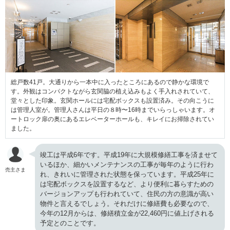
総戸数41戸。大通りから一本中に入ったところにあるので静かな環境で
す。外観はコンパクトながら玄関脇の植え込みもよく手入れされていて、
堂々とした印象。玄関ホールには宅配ボックスも設置済み。その向こうに
は管理人室が。管理人さんは平日の８時〜16時までいらっしゃいます。オ
ートロック扉の奥にあるエレベーターホールも、キレイにお掃除されてい
ました。
竣工は平成6年です。平成19年に大規模修繕工事を済ませて
いるほか、細かいメンテナンスの工事が毎年のように行わ
売主さま
れ、きれいに管理された状態を保っています。平成25年に
は宅配ボックスを設置するなど、より便利に暮らすための
バージョンアップも行われていて、住民の方の意識が高い
物件と言えるでしょう。それだけに修繕費も必要なので、
今年の12月からは、修繕積立金が22,460円に値上げされる
予定とのことです。