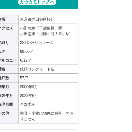
住所
東京都世田谷区桜丘
アクセス
小田急線「千歳船橋」駅
小田急線「祖師ヶ谷大蔵」駅
間取り
2SLDK+サンルーム
広さ
89.80㎡
バルコニー
6.12㎡
構造
鉄筋コンクリート造
総戸数
57戸
築年月
2000年3月
改装年月
2023年6月
管理形態
全部委託
その他
家具・小物は物件に付帯してお
りません