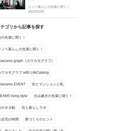
リノベ暮らしの先輩に聞く！
2022/02/28
カテゴリから記事を探す
街の先輩に聞く！
リノベ暮らしの先輩に聞く！
cowcamo graph《カウカモグラフ》
ウカモグラフ with LifeCatalog
owcamo EVENT
街とマンションと私
EAMS living style
住み継ぎの先輩に聞く！
街のネタ帖
街と暮らしラボ
名住宅の時間
家づくりのヒント