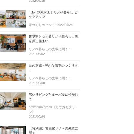
2022/07/15
【for COUPLE】リノベ暮らし ピ
ックアップ
家づくりのヒント
2022/04/24
建築家とつくるリノベ暮らし！光
を操る住まい
リノベ暮らしの先輩に聞く！
2021/05/02
白の洞窟 - 豊かな廊下のつくり方
-
リノベ暮らしの先輩に聞く！
2021/09/08
広いリビングとルーバルに招かれ
て
cowcamo graph《カウカモグラ
フ》
2021/09/24
【特別編】古民家リノベの先輩に
聞く！