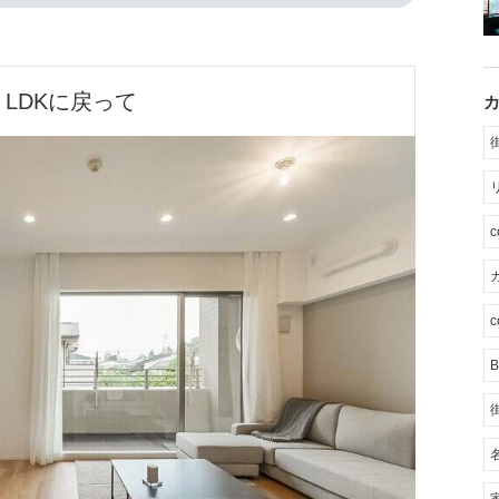
LDKに戻って
カ
c
B