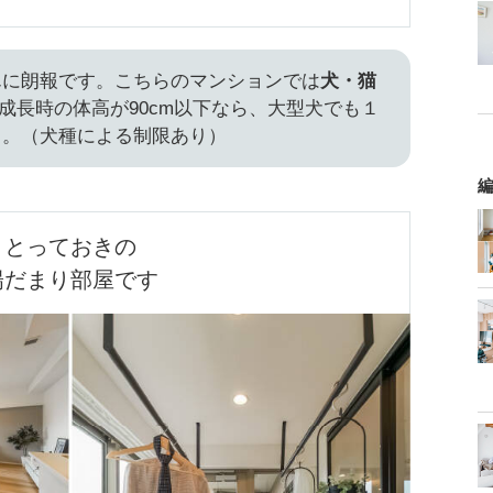
んに朗報です。こちらのマンションでは
犬・猫
 成長時の体高が90cm以下なら、大型犬でも１
よ。（犬種による制限あり）
編
とっておきの

陽だまり部屋です