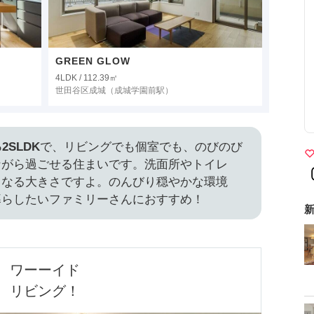
GREEN GLOW
4LDK / 112.39㎡
世田谷区成城
（成城学園前駅）
2SLDK
で、リビングでも個室でも、のびのび
ながら過ごせる住まいです。洗面所やトイレ
くなる大きさですよ。のんびり穏やかな環境
暮らしたいファミリーさんにおすすめ！
新
ワーーイド

リビング！