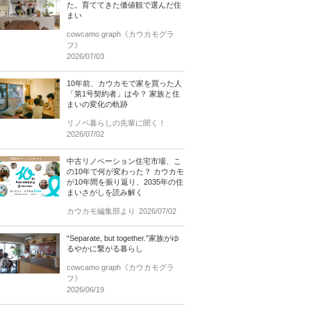
た。育ててきた価値観で選んだ住
まい
cowcamo graph《カウカモグラ
フ》
2026/07/03
10年前、カウカモで家を買った人
「第1号契約者」は今？ 家族と住
まいの変化の軌跡
リノベ暮らしの先輩に聞く！
2026/07/02
中古リノベーション住宅市場、こ
の10年で何が変わった？ カウカモ
が10年間を振り返り、2035年の住
まいさがしを読み解く
カウカモ編集部より
2026/07/02
“Separate, but together.”家族がゆ
るやかに繋がる暮らし
cowcamo graph《カウカモグラ
フ》
2026/06/19