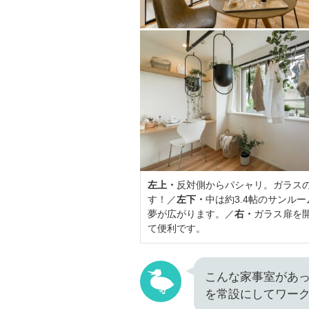
左上・
反対側からパシャリ。ガラス
す！／
左下・
中は約3.4帖のサンル
夢が広がります。／
右・
ガラス扉を
て便利です。
こんな家事室があっ
を常設にしてワー