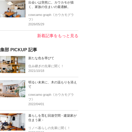
出会いは突然に。カウカモが描
く、家族の住まいの最適解。
cowcamo graph《カウカモグラ
フ》
2026/05/29
新着記事をもっと見る
集部 PICKUP 記事
新たな色を帯びて
住み継ぎの先輩に聞く！
2021/10/18
明るい未来に、木の温もりを添え
て
cowcamo graph《カウカモグラ
フ》
2022/04/01
暮らしを育む回遊空間 - 建築家が
住まう家 -
リノベ暮らしの先輩に聞く！