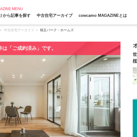
AZINE MENU
リから記事を探す
中古住宅アーカイブ
cowcamo MAGAZINEとは
中古住宅アーカイブ
桜丘パーク・ホームズ
件は「ご成約済み」です。
世
桜