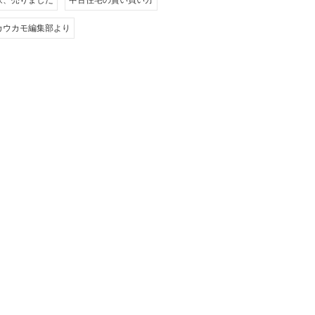
家、売りました
中古住宅の賢い買い方
カウカモ編集部より