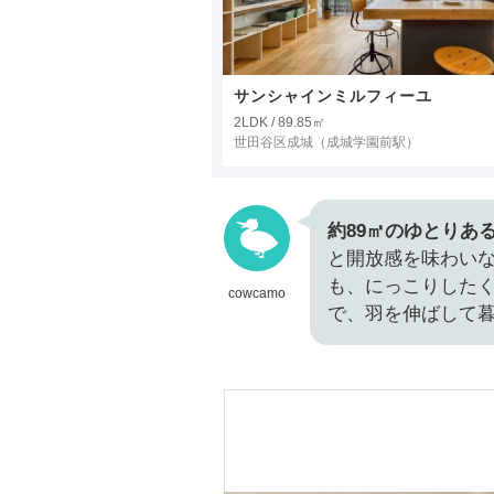
サンシャインミルフィーユ
2LDK / 89.85㎡
世田谷区成城
（成城学園前駅）
約89㎡のゆとりある
と開放感を味わい
も、にっこりした
cowcamo
で、羽を伸ばして