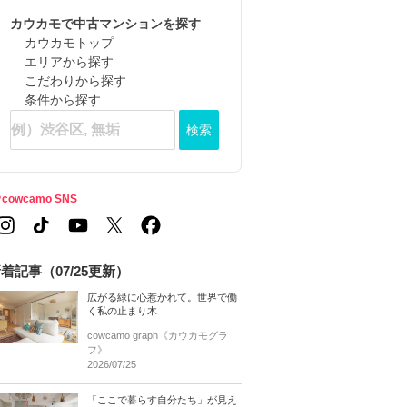
カウカモで中古マンションを探す
カウカモトップ
エリアから探す
こだわりから探す
条件から探す
検索
cowcamo SNS
着記事（07/25更新）
広がる緑に心惹かれて。世界で働
く私の止まり木
cowcamo graph《カウカモグラ
フ》
2026/07/25
「ここで暮らす自分たち」が見え