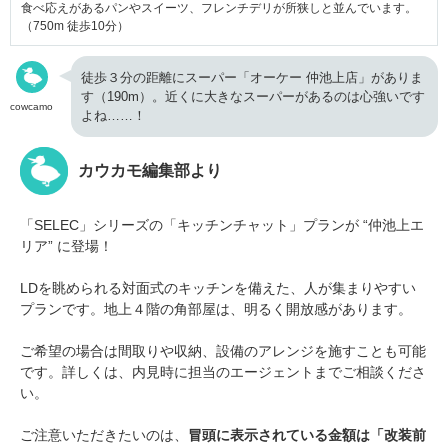
食べ応えがあるパンやスイーツ、フレンチデリが所狭しと並んでいます。
（750m 徒歩10分）
徒歩３分の距離にスーパー「オーケー 仲池上店」がありま
す（190m）。近くに大きなスーパーがあるのは心強いです
cowcamo
よね……！
カウカモ編集部より
「SELEC」シリーズの「キッチンチャット」プランが “仲池上エ
リア” に登場！
LDを眺められる対面式のキッチンを備えた、人が集まりやすい
プランです。地上４階の角部屋は、明るく開放感があります。
ご希望の場合は間取りや収納、設備のアレンジを施すことも可能
です。詳しくは、内見時に担当のエージェントまでご相談くださ
い。
ご注意いただきたいのは、
冒頭に表示されている金額は「改装前