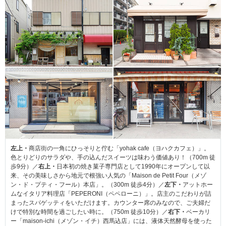
左上・
商店街の一角にひっそりと佇む「yohak cafe（ヨハクカフェ）」。
色とりどりのサラダや、手の込んだスイーツは味わう価値あり！（700m 徒
歩9分）／
右上・
日本初の焼き菓子専門店として1990年にオープンして以
来、その美味しさから地元で根強い人気の「Maison de Petit Four（メゾ
ン・ド・プティ・フール）本店」。（300m 徒歩4分）／
左下・
アットホー
ムなイタリア料理店「PEPERONI（ペペローニ）」。店主のこだわりが詰
まったスパゲッティをいただけます。カウンター席のみなので、ご夫婦だ
けで特別な時間を過ごしたい時に。（750m 徒歩10分）／
右下・
ベーカリ
ー「maison-ichi（メゾン・イチ）西馬込店」には、液体天然酵母を使った