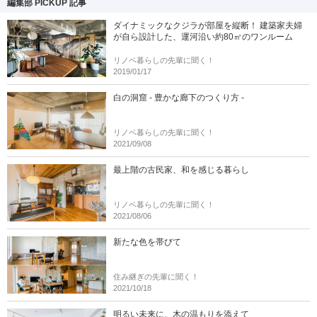
編集部 PICKUP 記事
ダイナミックなクジラが部屋を縦断！ 建築家夫婦
が自ら設計した、運河沿い約80㎡のワンルーム
リノベ暮らしの先輩に聞く！
2019/01/17
白の洞窟 - 豊かな廊下のつくり方 -
リノベ暮らしの先輩に聞く！
2021/09/08
最上階の古民家、和を感じる暮らし
リノベ暮らしの先輩に聞く！
2021/08/06
新たな色を帯びて
住み継ぎの先輩に聞く！
2021/10/18
明るい未来に、木の温もりを添えて