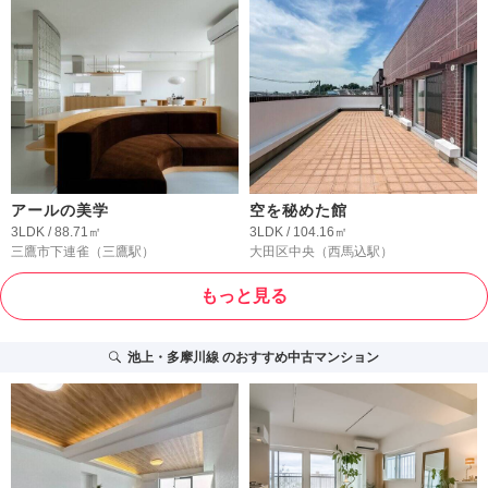
アールの美学
空を秘めた館
3LDK / 88.71㎡
3LDK / 104.16㎡
三鷹市下連雀
（三鷹駅）
大田区中央
（西馬込駅）
もっと見る
池上・多摩川線
のおすすめ中古マンション