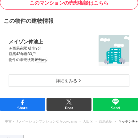
このマンションの売却相談はこちら
この物件の建物情報
メイゾン仲池上
西馬込駅 徒歩9分
築42年
33戸
物件の販売状況
販売待ち
詳細をみる
Share
Post
Send
中古・リノベーションマンションならcowcamo
大田区
西馬込駅
キッチンチャッ