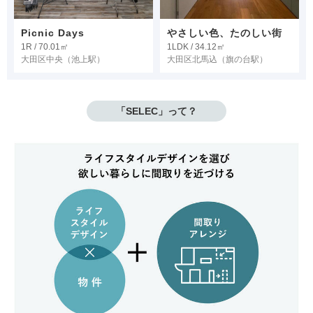
Picnic Days
やさしい色、たのしい街
1R / 70.01㎡
1LDK / 34.12㎡
大田区中央
（池上駅）
大田区北馬込
（旗の台駅）
「SELEC」って？