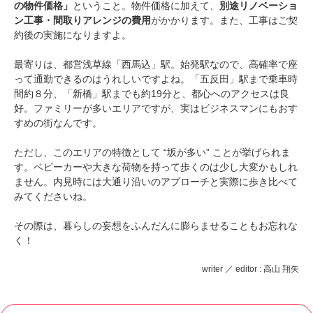
の物件価格」
ということ。物件価格に加えて、
別途リノベーショ
ン工事・間取りアレンジの費用
がかかります。また、工事はご契
約後の実施になりますよ。
最寄りは、都営浅草線「西馬込」駅。始発駅なので、高確率で座
って通勤できるのはうれしいですよね。「五反田」駅まで乗車時
間約８分、「新橋」駅までも約19分と、都心へのアクセスは良
好。ファミリーが多いエリアですが、実はビジネスマンにもおす
すめの街なんです。
ただし、このエリアの特徴として “坂が多い” ことが挙げられま
す。ベビーカーや大きな荷物を持って歩くのは少し大変かもしれ
ません。内見時には大通り沿いのアプローチと実際に歩き比べて
みてくださいね。
その際は、暮らしの妄想をふんだんに膨らませることもお忘れな
く！
writer ／ editor : 高山 翔矢