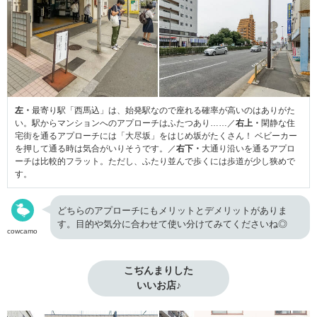
左・
最寄り駅「西馬込」は、始発駅なので座れる確率が高いのはありがた
い。駅からマンションへのアプローチはふたつあり……／
右上・
閑静な住
宅街を通るアプローチには「大尽坂」をはじめ坂がたくさん！ ベビーカー
を押して通る時は気合がいりそうです。／
右下・
大通り沿いを通るアプロ
ーチは比較的フラット。ただし、ふたり並んで歩くには歩道が少し狭めで
す。
どちらのアプローチにもメリットとデメリットがありま
す。目的や気分に合わせて使い分けてみてくださいね◎
cowcamo
こぢんまりした

いいお店♪