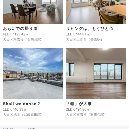
おもいでの帰り道
リビングは、もうひとつ
4LDK / 123.42㎡
1LDK / 44.87㎡
大田区東雪谷
（石川台駅）
大田区上池台
（長原駅）
Shall we dance？
「幅」が大事
1LDK / 40.33㎡
2LDK / 94.86㎡
大田区池上
（武蔵新田駅）
大田区東雪谷
（石川台駅）