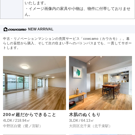
いたします。
・イメージ画像内の家具や小物は、物件に付帯しておりませ
ん。
NEW ARRIVAL
中古・リノベーションマンションの売買サービス「cowcamo（カウカモ）」。暮
らしの妄想から購入、そして次の住まい手へのバトンパスまでも、一貫してサポー
トします。
200㎡超だからできること
木肌のぬくもり
4LDK / 218.94㎡
3LDK / 64.13㎡
中野区白鷺
（鷺ノ宮駅）
大田区北千束
（北千束駅）