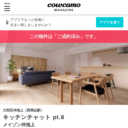
MENU
アプリでもっと快適に
📱
アプリを使う
住まい探しをしませんか？
この物件は「ご成約済み」です。
大田区仲池上（西馬込駅）
キッチンチャット pt.8
メイゾン仲池上