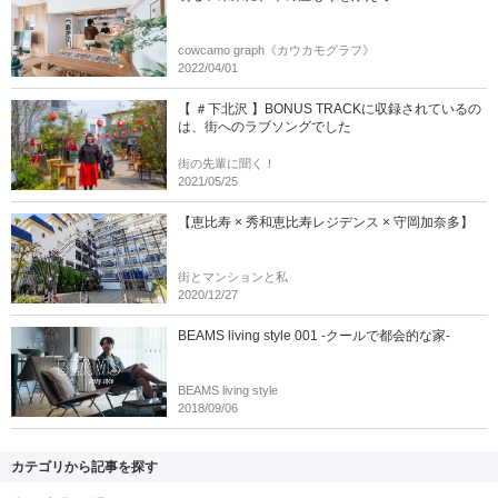
cowcamo graph《カウカモグラフ》
2022/04/01
【 ＃下北沢 】BONUS TRACKに収録されているの
は、街へのラブソングでした
街の先輩に聞く！
2021/05/25
【恵比寿 × 秀和恵比寿レジデンス × 守岡加奈多】
街とマンションと私
2020/12/27
BEAMS living style 001 -クールで都会的な家-
BEAMS living style
2018/09/06
カテゴリから記事を探す