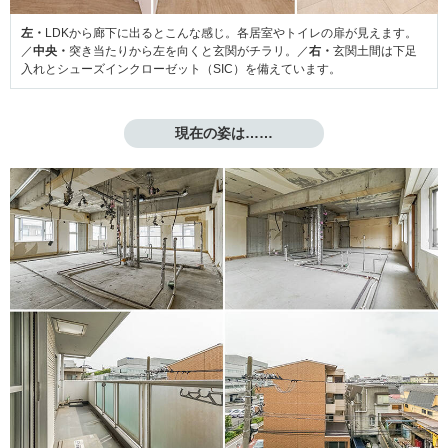
左・
LDKから廊下に出るとこんな感じ。各居室やトイレの扉が見えます。
／
中央・
突き当たりから左を向くと玄関がチラリ。／
右・
玄関土間は下足
入れとシューズインクローゼット（SIC）を備えています。
現在の姿は……