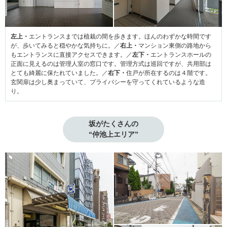
左上・
エントランスまでは植栽の間を歩きます。ほんのわずかな時間です
が、歩いてみると穏やかな気持ちに。／
右上・
マンション東側の路地から
もエントランスに直接アクセスできます。／
左下・
エントランスホールの
正面に見えるのは管理人室の窓口です。管理方式は巡回ですが、共用部は
とても綺麗に保たれていました。／
右下・
住戸が所在するのは４階です。
玄関扉は少し奥まっていて、プライバシーを守ってくれているような造
り。
坂がたくさんの

“仲池上エリア”