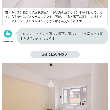
左・
キッチン横には洗面脱衣室が。収容力のあるリネン庫が備わっていま
す。右手からはバスルームにアクセス可能。／
右・
廊下に面しているトイ
レ。アクセントクロスがやわらかな印象を与えてくれます。
このまま、トイレと同じく廊下に面している洋室Ａと洋室
Ｂを見ていきましょう！
cowcamo
約6.2帖の洋室Ａ