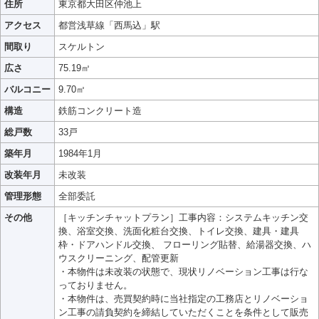
住所
東京都大田区仲池上
アクセス
都営浅草線「西馬込」駅
間取り
スケルトン
広さ
75.19㎡
バルコニー
9.70㎡
構造
鉄筋コンクリート造
総戸数
33戸
築年月
1984年1月
改装年月
未改装
管理形態
全部委託
その他
［キッチンチャットプラン］工事内容：システムキッチン交
換、浴室交換、洗面化粧台交換、トイレ交換、建具・建具
枠・ドアハンドル交換、 フローリング貼替、給湯器交換、ハ
ウスクリーニング、配管更新
・本物件は未改装の状態で、現状リノベーション工事は行な
っておりません。
・本物件は、売買契約時に当社指定の工務店とリノベーショ
ン工事の請負契約を締結していただくことを条件として販売