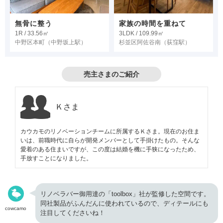
無骨に整う
家族の時間を重ねて
1R / 33.56㎡
3LDK / 109.99㎡
中野区本町
（中野坂上駅）
杉並区阿佐谷南
（荻窪駅）
売主さまのご紹介
Ｋさま
カウカモのリノベーションチームに所属するＫさま。現在のお住ま
いは、前職時代に自らが開発メンバーとして手掛けたもの。そんな
愛着のある住まいですが、この度は結婚を機に手狭になったため、
手放すことになりました。
リノベラバー御用達の「toolbox」社が監修した空間です。
同社製品がふんだんに使われているので、ディテールにも
cowcamo
注目してくださいね！