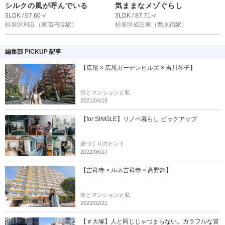
シルクの風が呼んでいる
気ままなメゾぐらし
3LDK / 67.60㎡
3LDK / 87.71㎡
杉並区和田
（東高円寺駅）
杉並区成田東
（西永福駅）
編集部 PICKUP 記事
【広尾 × 広尾ガーデンヒルズ × 吉川琴子】
街とマンションと私
2021/04/19
【for SINGLE】リノベ暮らし ピックアップ
家づくりのヒント
2022/06/17
【吉祥寺 × ルネ吉祥寺 × 高野舞】
街とマンションと私
2022/02/21
【＃大塚】人と同じじゃつまらない。カラフルな冒