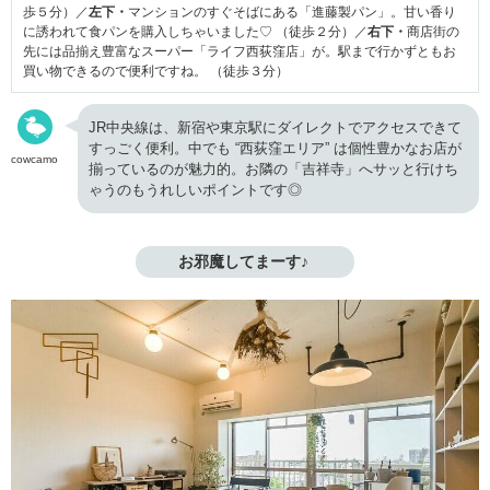
歩５分）／
左下・
マンションのすぐそばにある「進藤製パン」。甘い香り
に誘われて食パンを購入しちゃいました♡ （徒歩２分）／
右下・
商店街の
先には品揃え豊富なスーパー「ライフ西荻窪店」が。駅まで行かずともお
買い物できるので便利ですね。 （徒歩３分）
JR中央線は、新宿や東京駅にダイレクトでアクセスできて
すっごく便利。中でも “西荻窪エリア” は個性豊かなお店が
cowcamo
揃っているのが魅力的。お隣の「吉祥寺」へサッと行けち
ゃうのもうれしいポイントです◎
お邪魔してまーす♪ 