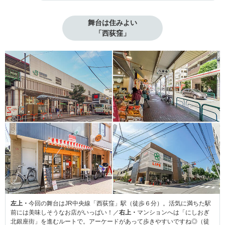
舞台は住みよい

「西荻窪」
左上・
今回の舞台はJR中央線「西荻窪」駅（徒歩６分）。活気に満ちた駅
前には美味しそうなお店がいっぱい！／
右上・
マンションへは「にしおぎ
北銀座街」を進むルートで。アーケードがあって歩きやすいですね◎（徒