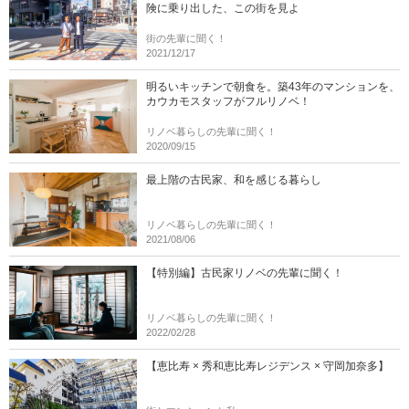
険に乗り出した、この街を見よ
街の先輩に聞く！
2021/12/17
明るいキッチンで朝食を。築43年のマンションを、
カウカモスタッフがフルリノベ！
リノベ暮らしの先輩に聞く！
2020/09/15
最上階の古民家、和を感じる暮らし
リノベ暮らしの先輩に聞く！
2021/08/06
【特別編】古民家リノベの先輩に聞く！
リノベ暮らしの先輩に聞く！
2022/02/28
【恵比寿 × 秀和恵比寿レジデンス × 守岡加奈多】