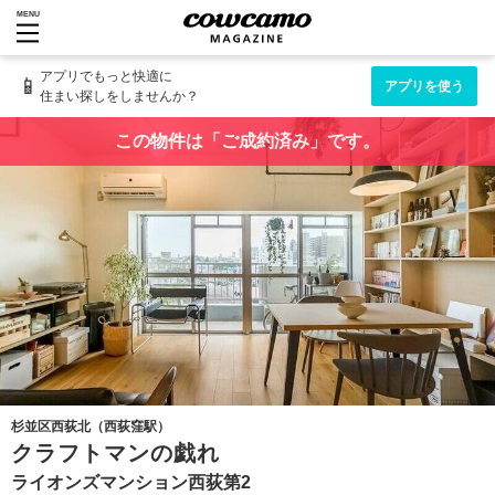
MENU
アプリでもっと快適に
📱
アプリを使う
住まい探しをしませんか？
この物件は「ご成約済み」です。
杉並区西荻北（西荻窪駅）
クラフトマンの戯れ
ライオンズマンション西荻第2