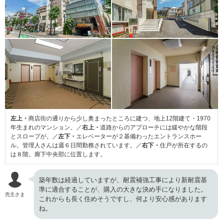
左上・
商店街の通りから少し奥まったところに建つ、地上12階建て・1970
年生まれのマンション。／
右上・
道路からのアプローチには緩やかな階段
とスロープが。／
左下・
エレベーターが２基備わったエントランスホー
ル。管理人さんは週６日間勤務されています。／
右下・
住戸が所在するの
は８階。廊下中央部に位置します。
築年数は経過していますが、耐震補強工事により新耐震基
準に適合することが、購入の大きな決め手になりました。
売主さま
これからも長く住めそうですし、何より安心感があります
ね。