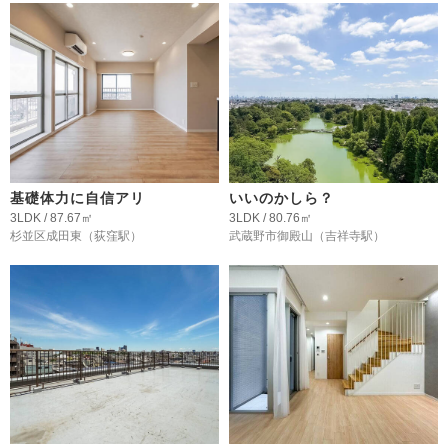
基礎体力に自信アリ
いいのかしら？
3LDK / 87.67㎡
3LDK / 80.76㎡
杉並区成田東
（荻窪駅）
武蔵野市御殿山
（吉祥寺駅）