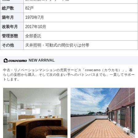
総戸数
82戸
築年月
1970年7月
改装年月
2017年10月
管理形態
全部委託
その他
天井照明・可動式の間仕切りは付帯
NEW ARRIVAL
中古・リノベーションマンションの売買サービス「cowcamo（カウカモ）」。暮
らしの妄想から購入、そして次の住まい手へのバトンパスまでも、一貫してサポー
トします。