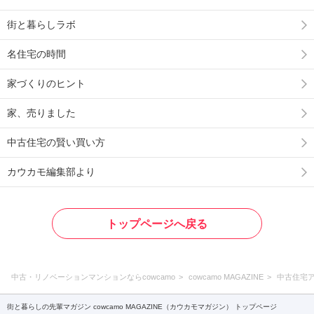
街と暮らしラボ
名住宅の時間
家づくりのヒント
家、売りました
中古住宅の賢い買い方
カウカモ編集部より
トップページへ戻る
中古・リノベーションマンションならcowcamo
cowcamo MAGAZINE
中古住宅
街と暮らしの先輩マガジン cowcamo MAGAZINE（カウカモマガジン） トップページ