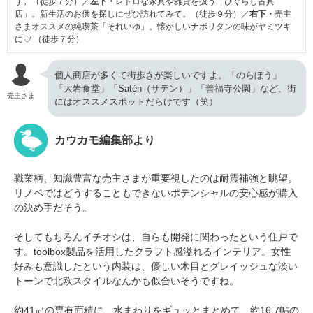
す。（徒歩７分）／
左下・
レトロな家具や雑貨を扱う「ひぐらし古具
店」。新生活のお供を探しにぜひ訪れてみて。（徒歩９分）／
右下・
売主
さまオススメの純喫茶「それいゆ」。懐かしいナポリタンの味がヤミツキ
に♡ （徒歩７分）
個人商店が多くて街歩きが楽しいですよ。「のらぼう」
「大岩食堂」「Satén（サテン）」「善福寺公園」など、街
売主さま
にはオススメスポットだらけです（笑）
カウカモ編集部より
職業柄、知識豊富な売主さまが重要視したのは耐震補強と眺望。
リノベではどうすることもできないポテンシャルの安心感が購入
の決め手だそう。
そしてもちろんイチオシは、自らも開発に関わったという住戸で
す。toolbox製品を活用したクラフト感溢れるインテリア。女性
好みも意識したという内装は、優しい木目とグレイッシュな淡い
トーンで北欧スタイルなんかも似合いそうですね。
約41㎡の専有面積に、水まわりをギュッとまとめて、約16.7帖の