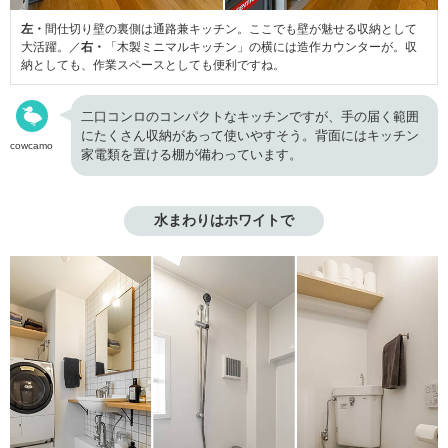
左・
間仕切り壁の裏側は通路兼キッチン。ここでも壁が魅せる収納として
大活躍。／
右・
「木製ミニマルキッチン」の横には造作カウンターが。収
納としても、作業スペースとしても便利ですね。
二口コンロのコンパクトなキッチンですが、手の届く範囲
にたくさん収納があって使いやすそう。背面にはキッチン
cowcamo
家電類を置ける棚が備わっています。
水まわりはホワイトで