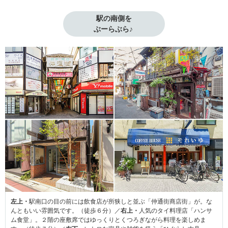
駅の南側を

ぶーらぶら♪ 
左上・
駅南口の目の前には飲食店が所狭しと並ぶ「仲通街商店街」が。な
んともいい雰囲気です。（徒歩６分）／
右上・
人気のタイ料理店「ハンサ
ム食堂」。２階の座敷席ではゆっくりとくつろぎながら料理を楽しめま