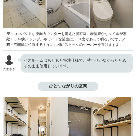
左・
コンパクトな洗面カウンターを備えた脱衣室。表情豊かなタイルが素
敵！ ／
中央・
シンプルホワイトな浴室は、FIX窓があって明るいです。／
右・
玄関脇に位置するトイレ。棚にストックのペーパーを置けますよ。
バスルームはもともと特注仕様で、替わりがなかったため
そのまま使用しています。
売主さま
ひとつながりの玄関