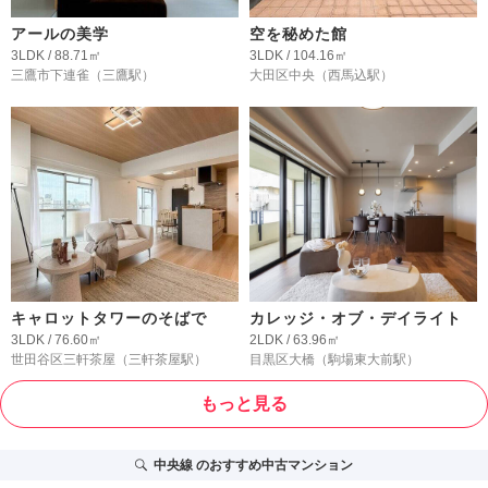
アールの美学
空を秘めた館
3LDK / 88.71㎡
3LDK / 104.16㎡
三鷹市下連雀
（三鷹駅）
大田区中央
（西馬込駅）
キャロットタワーのそばで
カレッジ・オブ・デイライト
3LDK / 76.60㎡
2LDK / 63.96㎡
世田谷区三軒茶屋
（三軒茶屋駅）
目黒区大橋
（駒場東大前駅）
もっと見る
中央線
のおすすめ中古マンション