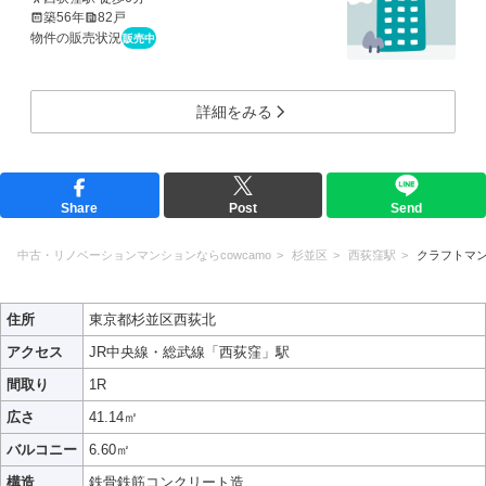
築56年
82戸
物件の販売状況
販売中
詳細をみる
Share
Post
Send
中古・リノベーションマンションならcowcamo
杉並区
西荻窪駅
クラフトマ
住所
東京都杉並区西荻北
アクセス
JR中央線・総武線「西荻窪」駅
間取り
1R
広さ
41.14㎡
バルコニー
6.60㎡
構造
鉄骨鉄筋コンクリート造