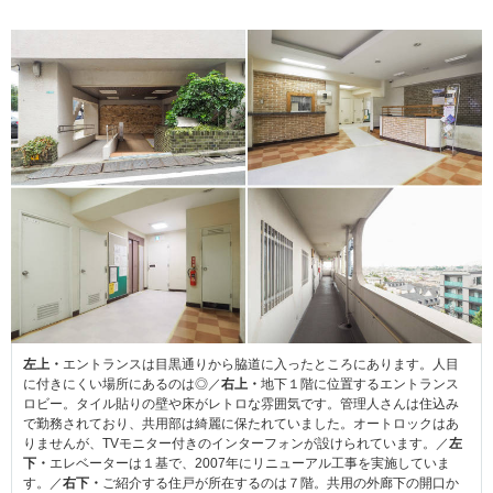
左上・
エントランスは目黒通りから脇道に入ったところにあります。人目
に付きにくい場所にあるのは◎／
右上・
地下１階に位置するエントランス
ロビー。タイル貼りの壁や床がレトロな雰囲気です。管理人さんは住込み
で勤務されており、共用部は綺麗に保たれていました。オートロックはあ
りませんが、TVモニター付きのインターフォンが設けられています。／
左
下・
エレベーターは１基で、2007年にリニューアル工事を実施していま
す。／
右下・
ご紹介する住戸が所在するのは７階。共用の外廊下の開口か