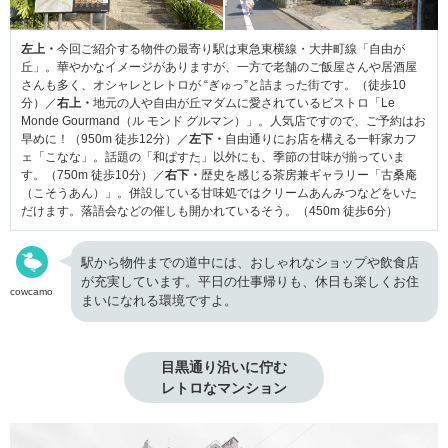
左上・
今回ご紹介する物件の最寄り駅は東急東横線・大井町線「自由が
丘」。華やかなイメージがありますが、一方で老舗のご飯屋さんや居酒屋
さんも多く、オシャレとレトロが “ぎゅっ”と詰まった街です。（徒歩10
分）／
右上・
地元の人や自由が丘マダムに愛されているビストロ「Le
Monde Gourmand（ル モンド グルマン）」。人気店ですので、ご予約はお
早めに！（950m 徒歩12分）／
左下・
自由通りにお店を構える一軒家カフ
ェ「こなな」。話題の「和ぱすた」以外にも、季節の甘味が揃っていま
す。（750m 徒歩10分）／
右下・
歴史を感じる茶房兼ギャラリー「古桑庵
（こそうあん）」。併設している甘味処ではクリームあんみつなどをいた
だけます。落語会などの催しも開かれているそう。（450m 徒歩6分）
駅から物件までの道中には、おしゃれなショップや飲食店
が充実しています。平日の仕事帰りも、休日も楽しくお住
cowcamo
まいになれる環境ですよ。
目黒通り沿いに佇む

レトロなマンション