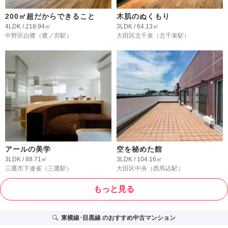
200㎡超だからできること
木肌のぬくもり
4LDK / 218.94㎡
3LDK / 64.13㎡
中野区白鷺
（鷺ノ宮駅）
大田区北千束
（北千束駅）
アールの美学
空を秘めた館
3LDK / 88.71㎡
3LDK / 104.16㎡
三鷹市下連雀
（三鷹駅）
大田区中央
（西馬込駅）
もっと見る
東横線･目黒線
のおすすめ中古マンション