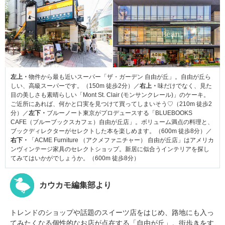
左上・
物件から最も近いスーパー「ザ・ガーデン 自由が丘」。自由が丘ら
しい、高級スーパーです。（150m 徒歩2分）／
右上・
味だけでなく、見た
目の美しさも素晴らしい「Mont St. Clair (モンサンクレール)」のケーキ。
ご近所にあれば、何かと口実を見つけて買ってしまいそう♡（210m 徒歩2
分）／
左下・
ブルーノート東京がプロデュースする「BLUEBOOKS
CAFE（ブルーブックスカフェ）自由が丘店」。ボリューム満点の料理と、
ブックディレクターがセレクトした本を楽しめます。（600m 徒歩8分）／
右下・
「ACME Furniture （アクメファニチャー） 自由が丘店」はアメリカ
ンヴィンテージ家具のセレクトショップ。新居に似合うインテリアを探し
てみてはいかがでしょうか。（600m 徒歩8分）
カウカモ編集部より
トレンドのショップや話題のスイーツ店をはじめ、路地にも入っ
てみたくなる個性的なお店が点在する「自由が丘」。街歩きをす