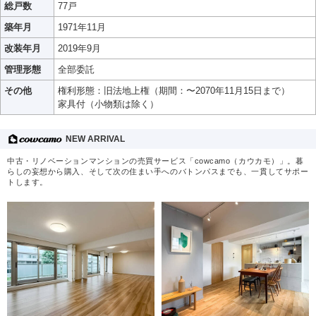
総戸数
77戸
築年月
1971年11月
改装年月
2019年9月
管理形態
全部委託
その他
権利形態：旧法地上権（期間：〜2070年11月15日まで）
家具付（小物類は除く）
NEW ARRIVAL
中古・リノベーションマンションの売買サービス「cowcamo（カウカモ）」。暮
らしの妄想から購入、そして次の住まい手へのバトンパスまでも、一貫してサポー
トします。