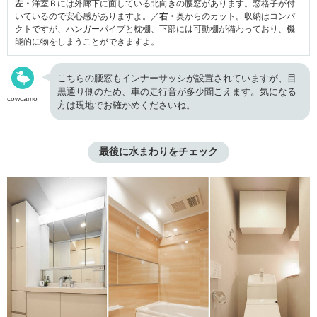
左・
洋室Ｂには外廊下に面している北向きの腰窓があります。窓格子が付
いているので安心感がありますよ。／
右・
奥からのカット。収納はコンパ
クトですが、ハンガーパイプと枕棚、下部には可動棚が備わっており、機
能的に物をしまうことができますよ。
こちらの腰窓もインナーサッシが設置されていますが、目
黒通り側のため、車の走行音が多少聞こえます。気になる
cowcamo
方は現地でお確かめくださいね。
最後に水まわりをチェック