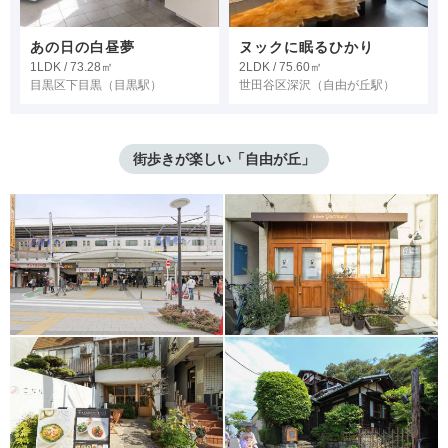
あの日の白昼夢
ヌックに眠るひかり
1LDK / 73.28㎡
2LDK / 75.60㎡
目黒区下目黒
（目黒駅）
世田谷区深沢
（自由が丘駅）
街歩きが楽しい「自由が丘」