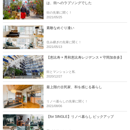
は、街へのラブソングでした
街の先輩に聞く！
2021/05/25
素敵なめぐり逢い
住み継ぎの先輩に聞く！
2021/05/13
【恵比寿 × 秀和恵比寿レジデンス × 守岡加奈多】
街とマンションと私
2020/12/27
最上階の古民家、和を感じる暮らし
リノベ暮らしの先輩に聞く！
2021/08/06
【for SINGLE】リノベ暮らし ピックアップ