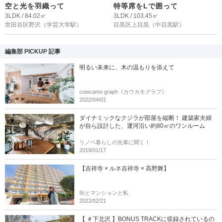
空と光を羽織って
特等席をLで囲って
3LDK / 84.02㎡
3LDK / 103.45㎡
世田谷区野沢
（学芸大学駅）
目黒区上目黒
（中目黒駅）
編集部 PICKUP 記事
明るい未来に、木の温もりを添えて
cowcamo graph《カウカモグラフ》
2022/04/01
ダイナミックなクジラが部屋を縦断！ 建築家夫婦
が自ら設計した、運河沿い約80㎡のワンルーム
リノベ暮らしの先輩に聞く！
2019/01/17
【吉祥寺 × ルネ吉祥寺 × 高野舞】
街とマンションと私
2022/02/21
【 ＃下北沢 】BONUS TRACKに収録されているの