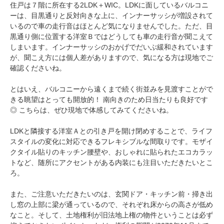
住戸は７階に所在する2LDK＋WIC。LDKに面しているバルコニ
ーは、目黒通りと反対向きな上に、インナーサッシが増設されて
いるので車の走行音はほとんど気になりませんでした。ただ、目
黒通り側に位置する洋室Ｂではどうしても車の走行音が聞こえて
しまいます。インナーサッシのおかげでだいぶ緩和されています
が、聞こえ方には個人差がありますので、気になる方は現地でご
確認くださいね。
とはいえ、バルコニーから遠くまで続く街並みを見渡すことがで
きる眺望はとっても開放的！ 南向きのため日当たりも良好です
◎ こちらは、ぜひ現地で体感してみてくださいね。
LDKと隣接する洋室Ａとの引き戸を開け閉めすることで、ライフ
スタイルの変化に対応できるフレキシブルな間取りです。モザイ
クタイル貼りのキッチン腰壁や、おしゃれに貼られたエコカラッ
トなど、随所にアクセントがある内装にも注目いただきたいとこ
ろ。
また、ご注意いただきたいのは、玄関ドア・キッチン前・掃き出
し窓の上部に梁が通っているので、それぞれ床からの高さが低め
なこと。そして、土地権利が旧法地上権の物件ということは必ず