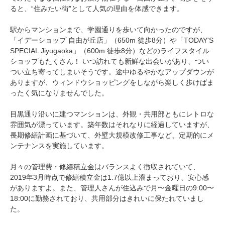
ると、“住みたい街”として人気の理由を体感できます。
駅からマンションまで、学園通りを歩いて向かったのですが、
「イデーショップ 自由が丘店」（650m 徒歩8分）や「TODAY'S
SPECIAL Jiyugaoka」（600m 徒歩8分）などのライフスタイル
ショップもたくさん！ いつ訪れても新鮮な出会いがあり、つい
つい立ち寄ってしまいそうです。途中ゆるやかなアップダウンが
ありますが、ウィンドウショッピングをしながら楽しく歩けばま
ったく気になりませんでした。
目黒通り沿いに建つマンションは、外観・共用部ともにレトロな
雰囲気が漂っています。築年数はそれなりに経過していますが、
長期修繕計画に基づいて、外壁大規模改修工事など、定期的にメ
ンテナンスを実施しています。
月々の管理費・修繕積立金はバランスよく徴収されていて、
2019年3月時点で修繕積立金は1.7億以上溜まっており、安心感
がありますよ。また、管理人さんが住込みで月〜金曜日の9:00〜
18:00に勤務されており、共用部分はきれいに保たれていまし
た。