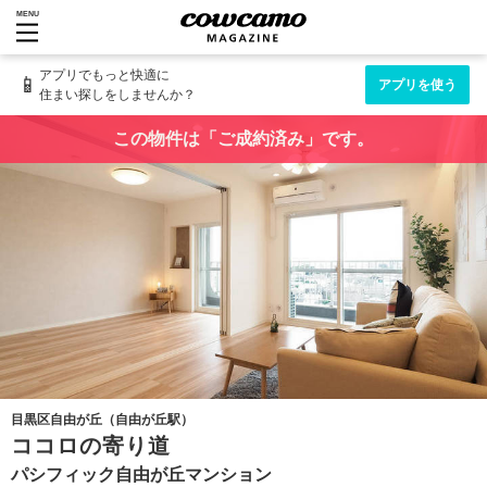
MENU
アプリでもっと快適に
📱
アプリを使う
住まい探しをしませんか？
この物件は「ご成約済み」です。
目黒区自由が丘（自由が丘駅）
ココロの寄り道
パシフィック自由が丘マンション