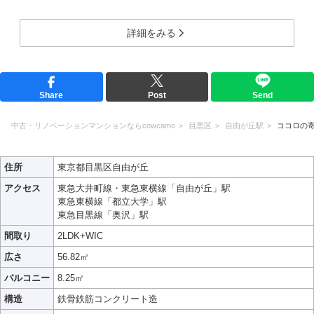
詳細をみる
Share
Post
Send
中古・リノベーションマンションならcowcamo
目黒区
自由が丘駅
ココロの
住所
東京都目黒区自由が丘
アクセス
東急大井町線・東急東横線「自由が丘」駅
東急東横線「都立大学」駅
東急目黒線「奥沢」駅
間取り
2LDK+WIC
広さ
56.82㎡
バルコニー
8.25㎡
構造
鉄骨鉄筋コンクリート造