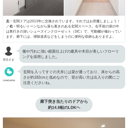
左・
玄関ドアは2013年に交換されています。それではお邪魔しましょう！
／
右・
明るいトーンながら落ち着きのある玄関スペース。右手前の扉の中
は奥行きの深いシューズインクローゼット（SIC）で、可動棚が備わってい
ます。廊下には、掃除道具などをしまうのに便利な収納もありますよ。
傷や汚れに強い鏡面仕上げの建具や木目が美しいフローリ
ングを採用しました。
売主さま
玄関を入ってすぐの天井には梁が通っており、床からの高
さが約182cmと低めなので、背が高い方は出入りの際にご
cowcamo
注意くださいね。
廊下突き当たりのドアから

約14.8帖のLDKヘ