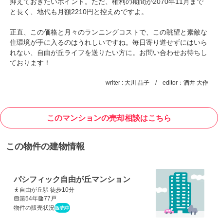
抑えておきたいポイント。ただ、権利の期間が2070年11月まで
と長く、地代も月額2210円と控えめですよ。
正直、この価格と月々のランニングコストで、この眺望と素敵な
住環境が手に入るのはうれしいですね。毎日寄り道せずにはいら
れない、自由が丘ライフを送りたい方に。お問い合わせお待ちし
ております！
writer : 大川 晶子 / editor：酒井 大作
このマンションの売却相談はこちら
この物件の建物情報
パシフィック自由が丘マンション
自由が丘駅 徒歩10分
築54年
77戸
物件の販売状況
販売中