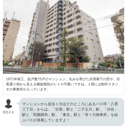
1971年竣工、総戸数75戸のマンション。丸みを帯びた共用廊下の窓や、目
黒通り側から見える螺旋階段がレトロ可愛いですね。１階には制作スタジ
オの事務所が入っています。
マンションから徒歩１分ほどのところにあるバス停「八雲
三丁目」からは、「目黒」駅と「二子玉川」駅、「渋谷」
売主さま
駅と「田園調布」駅、「東京」駅と「等々力操車所」を結
ぶバスが発着していますよ！