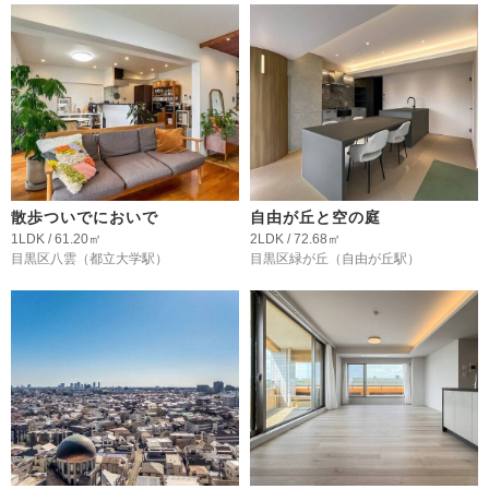
散歩ついでにおいで
自由が丘と空の庭
1LDK / 61.20㎡
2LDK / 72.68㎡
目黒区八雲
（都立大学駅）
目黒区緑が丘
（自由が丘駅）