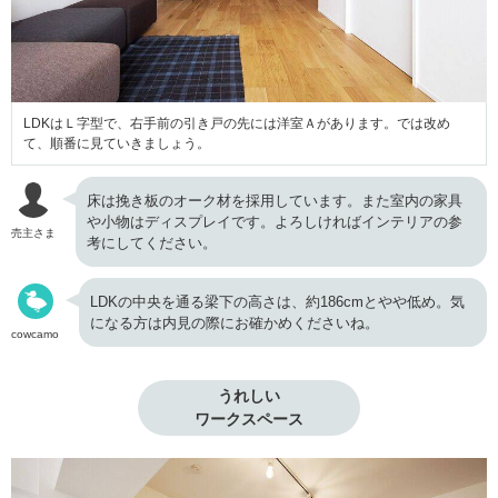
LDKはＬ字型で、右手前の引き戸の先には洋室Ａがあります。では改め
て、順番に見ていきましょう。
床は挽き板のオーク材を採用しています。また室内の家具
や小物はディスプレイです。よろしければインテリアの参
売主さま
考にしてください。
LDKの中央を通る梁下の高さは、約186cmとやや低め。気
になる方は内見の際にお確かめくださいね。
cowcamo
うれしい

ワークスペース