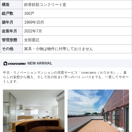
構造
鉄骨鉄筋コンクリート造
総戸数
160戸
築年月
1969年10月
改装年月
2022年7月
管理形態
全部委託
その他
家具・小物は物件に付帯しておりません
NEW ARRIVAL
中古・リノベーションマンションの売買サービス「cowcamo（カウカモ）」。暮
らしの妄想から購入、そして次の住まい手へのバトンパスまでも、一貫してサポー
トします。