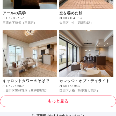
アールの美学
空を秘めた館
3LDK / 88.71㎡
3LDK / 104.16㎡
三鷹市下連雀
（三鷹駅）
大田区中央
（西馬込駅）
キャロットタワーのそばで
カレッジ・オブ・デイライト
3LDK / 76.60㎡
2LDK / 63.96㎡
世田谷区三軒茶屋
（三軒茶屋駅）
目黒区大橋
（駒場東大前駅）
もっと見る
西新宿
のおすすめ中古マンション