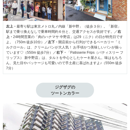
左上・
最寄り駅は東京メトロ丸ノ内線「新中野」（徒歩３分）。「新宿」
駅まで乗り換えなしで乗車時間約６分と、交通アクセスが良好です。／
右
上・
24時間営業の「肉のハナマサ 中野店」は29（ニク）の日が特売日です
よ。（750m 徒歩10分）／
左下・
開店前から行列ができるベーカリー「ミ
ルクロール」は、クリームパンが大人気！ お手頃かつ美味しいパンが揃っ
ています♡（550m 徒歩7分）／
右下・
「Patisserie Frips（パティスリー フ
リップス） 新中野店」は、タルトを中心としたケーキ屋さん。味はもちろ
ん、見た目やパッケージも可愛いので手土産に喜ばれますよ♪（550m 徒歩
7分）
ジグザグの

ツートンカラー