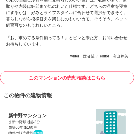
都心の高層ビル群を望む見晴らしのいい住戸は、収納が多く、間
取りや内装は細部まで気の利いた仕様です。どちらの洋室を寝室
にするかは、好みとライフスタイルに合わせて選択ができそう。
暮らしながら模様替えを楽しむのもいいカモ。そうそう、ペット
飼育可なのもうれしいところ。
『お、求めてる条件揃ってる！』とピンと来た方、お問い合わせ
お待ちしています。
writer：西湖 望 ／ editor：高山 翔矢
このマンションの売却相談はこちら
この物件の建物情報
新中野マンション
新中野駅 徒歩3分
築56年
160戸
物件の販売状況
販売中