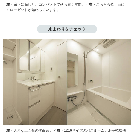
左・
廊下に面した、コンパクトで落ち着く空間。／
右・
こちらも壁一面に
クローゼットが備わっています。
水まわりをチェック
左・
大きな三面鏡の洗面台。／
右・
1216サイズのバスルーム。浴室乾燥機