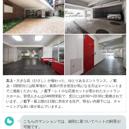
左上・
大きな庇（ひさし）が備わった、ゆとりあるエントランス。／
右
上・
1階部分には駐車場が。最新の空き状況が気になる方はエージェントま
でご連絡くださいね。／
左下・
レトロな応接セットが置かれたエントラン
スホール。管理人さんは24時間常駐で、窓口には8:00〜20:00に勤務されて
います。／
右下・
最上階の11階に所在する住戸。明るい内廊下には、チャ
ーミングな赤い扉が並んでいますよ。
こちらのマンションでは、細則に基づいてペットの飼育が
可能です。