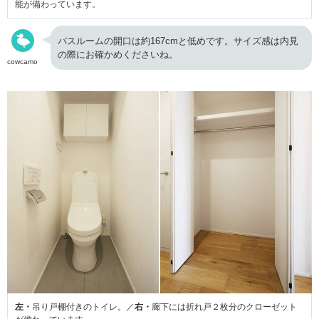
能が備わっています。
バスルームの開口は約167cmと低めです。サイズ感は内見
の際にお確かめくださいね。
cowcamo
左・
吊り戸棚付きのトイレ。／
右・
廊下には折れ戸２枚分のクローゼット