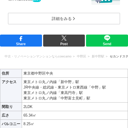
詳細をみる
Share
Post
Send
中古・リノベーションマンションならcowcamo
中野区
新中野駅
セカンドス
住所
東京都中野区中央
アクセス
東京メトロ丸ノ内線「新中野」駅
JR中央線・総武線・東京メトロ東西線「中野」駅
東京メトロ丸ノ内線「東高円寺」駅
東京メトロ丸ノ内線「中野富士見町」駅
間取り
2LDK
広さ
65.34㎡
バルコニー
8.25㎡