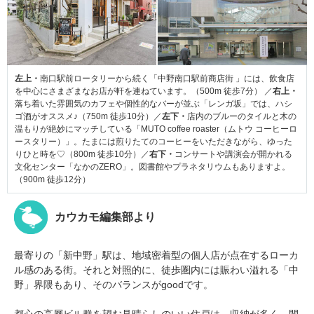
左上・
南口駅前ロータリーから続く「中野南口駅前商店街 」には、飲食店
を中心にさまざまなお店が軒を連ねています。（500m 徒歩7分） ／
右上・
落ち着いた雰囲気のカフェや個性的なバーが並ぶ「レンガ坂」では、ハシ
ゴ酒がオススメ♪（750m 徒歩10分）／
左下・
店内のブルーのタイルと木の
温もりが絶妙にマッチしている「MUTO coffee roaster（ムトウ コーヒーロ
ースタリー）」。たまには煎りたてのコーヒーをいただきながら、ゆった
りひと時を♡（800m 徒歩10分）／
右下・
コンサートや講演会が開かれる
文化センター「なかのZERO」。図書館やプラネタリウムもありますよ。
（900m 徒歩12分）
カウカモ編集部より
最寄りの「新中野」駅は、地域密着型の個人店が点在するローカ
ル感のある街。それと対照的に、徒歩圏内には賑わい溢れる「中
野」界隈もあり、そのバランスがgoodです。