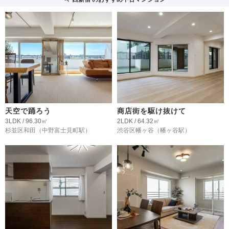
天空で踊ろう
商店街を駆け抜けて
3LDK / 96.30㎡
2LDK / 64.32㎡
杉並区和田
（中野富士見町駅）
渋谷区幡ヶ谷
（幡ヶ谷駅）