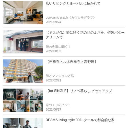
広いリビングとルーバルに招かれて
cowcamo graph《カウカモグラフ》
2021/09/24
【＃九品仏】野に咲く花の品のよさを、特製バター
クリームで
街の先輩に聞く！
2022/08/03
【吉祥寺 × ルネ吉祥寺 × 高野舞】
街とマンションと私
2022/02/21
【for SINGLE】リノベ暮らし ピックアップ
家づくりのヒント
2022/06/17
BEAMS living style 001 -クールで都会的な家-