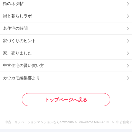
街のネタ帖
街と暮らしラボ
名住宅の時間
家づくりのヒント
家、売りました
中古住宅の賢い買い方
カウカモ編集部より
トップページへ戻る
中古・リノベーションマンションならcowcamo
cowcamo MAGAZINE
中古住宅