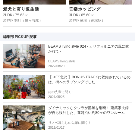
愛犬と寄り道生活
笹幡ホッピング
2LDK / 75.63㎡
3LDK / 65.60㎡
渋谷区本町
（幡ヶ谷駅）
渋谷区笹塚
（笹塚駅）
編集部 PICKUP 記事
BEAMS living style 024 - カリフォルニアの風に吹
かれて -
BEAMS living style
2022/08/29
【 ＃下北沢 】BONUS TRACKに収録されているの
は、街へのラブソングでした
街の先輩に聞く！
2021/05/25
ダイナミックなクジラが部屋を縦断！ 建築家夫婦
が自ら設計した、運河沿い約80㎡のワンルーム
リノベ暮らしの先輩に聞く！
2019/01/17