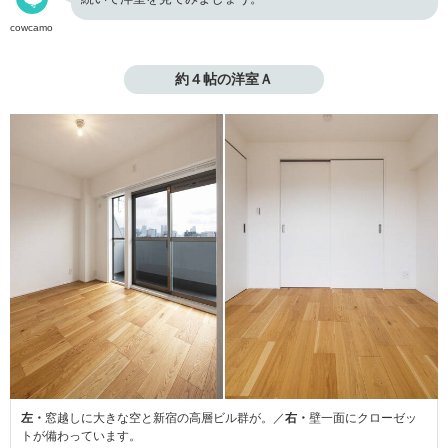
cowcamo
約４帖の洋室Ａ
左・
窓越しに大きな空と新宿の高層ビル群が。／
右・
壁一面にクローゼッ
トが備わっています。