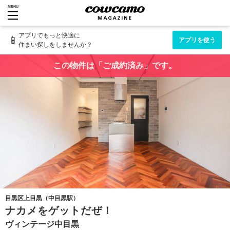
MENU
アプリでもっと快適に
📱
アプリを使う
住まい探しをしませんか？
この物件は「ご成約済み」です。
目黒区上目黒（中目黒駅）
ナカメをゲットだぜ！
ヴィンテージ中目黒