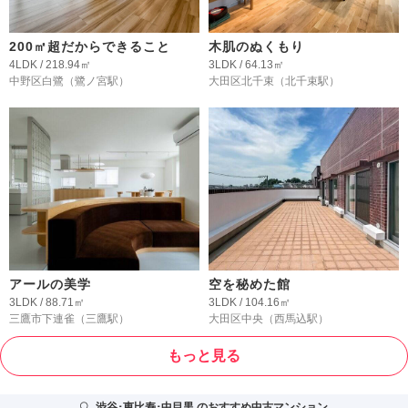
200㎡超だからできること
木肌のぬくもり
4LDK / 218.94㎡
3LDK / 64.13㎡
中野区白鷺
（鷺ノ宮駅）
大田区北千束
（北千束駅）
アールの美学
空を秘めた館
3LDK / 88.71㎡
3LDK / 104.16㎡
三鷹市下連雀
（三鷹駅）
大田区中央
（西馬込駅）
もっと見る
渋谷･恵比寿･中目黒
のおすすめ中古マンション