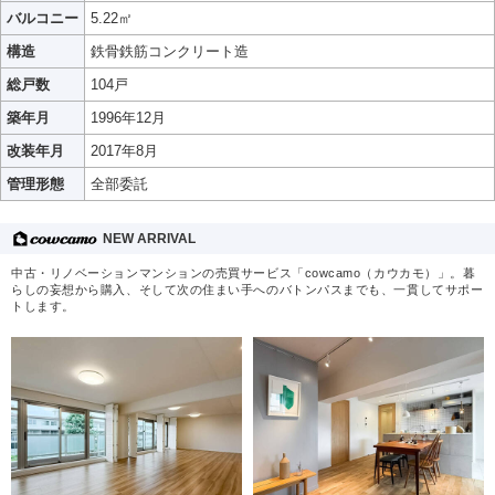
バルコニー
5.22㎡
構造
鉄骨鉄筋コンクリート造
総戸数
104戸
築年月
1996年12月
改装年月
2017年8月
管理形態
全部委託
NEW ARRIVAL
中古・リノベーションマンションの売買サービス「cowcamo（カウカモ）」。暮
らしの妄想から購入、そして次の住まい手へのバトンパスまでも、一貫してサポー
トします。