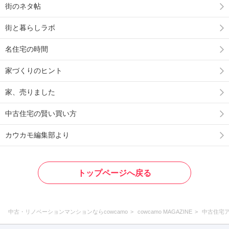
街のネタ帖
街と暮らしラボ
名住宅の時間
家づくりのヒント
家、売りました
中古住宅の賢い買い方
カウカモ編集部より
トップページへ戻る
中古・リノベーションマンションならcowcamo
cowcamo MAGAZINE
中古住宅