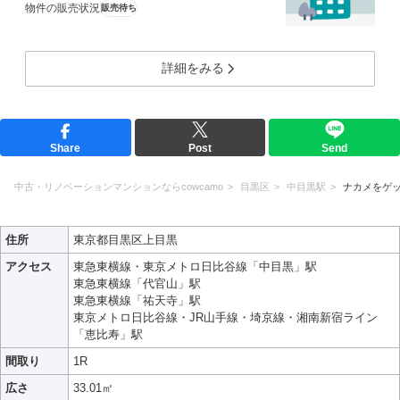
物件の販売状況
販売待ち
詳細をみる
Share
Post
Send
中古・リノベーションマンションならcowcamo
目黒区
中目黒駅
ナカメをゲ
住所
東京都目黒区上目黒
アクセス
東急東横線・東京メトロ日比谷線「中目黒」駅
東急東横線「代官山」駅
東急東横線「祐天寺」駅
東京メトロ日比谷線・JR山手線・埼京線・湘南新宿ライン
「恵比寿」駅
間取り
1R
広さ
33.01㎡