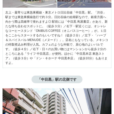
左上・最寄りは東急東横線・東京メトロ日比谷線「中目黒」駅。「渋谷」
駅までは東急東横線急行で約３分。日比谷線の始発駅なので、銀座方面へ
向かう際は高確率で座れますよ◎ 駅前には「中目黒 蔦屋書店」があり、新
たな待ち合わせスポットに。（徒歩３分）／右下・駅近くには、オシャレ
なコーヒースタンド「ONIBUS COFFEE（オニバスコーヒー）」が。１日
をここからスタートするのもいいですね！（徒歩２分）／左下・「ハーブ
＆スパイスバル MENUDE（メヌード）」。店名にもなっている、メキシコ
の特製煮込み料理が人気。カフェのような外観で、居心地のよいバルで
す。（徒歩４分）／右下・日々のお買い物にはマンションから徒歩２分の
ところにある「ライフ 中目黒店」が便利。ほかに「中目黒本店 東急スト
ア」（徒歩３分）や「ドン・キホーテ 中目黒本店」（徒歩10分）もありま
すよ。
「中目黒」駅の北側です