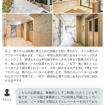
左上・通りからは綺麗に整えられた植栽と立柱に導かれて、タイル敷きの
アプローチを進みます。／右上・管理人室目の前にあるオートロック付き
エントランス。管理人さんは平日朝９時から夕方５時まで勤務されていま
す。奥には宅配ボックスが設置されていますよ。／左下・奥に進むとエレ
ベーターが２基設置されています。今回ご紹介する住戸を含む３階までの
フロアへは、奥のエレベーターを使用します。手前のエレベーターは４階
以上のフロア専用です。／右下・開放的な廊下の先にあるのが今回ご紹介
する住戸です。
こちらのお部屋は、事務所としてご利用いただくことも可
能です。１〜３階は事務所としての利用も可能になってい
売主さま
るため、１〜３階と４階以上でエレベーターを分けており