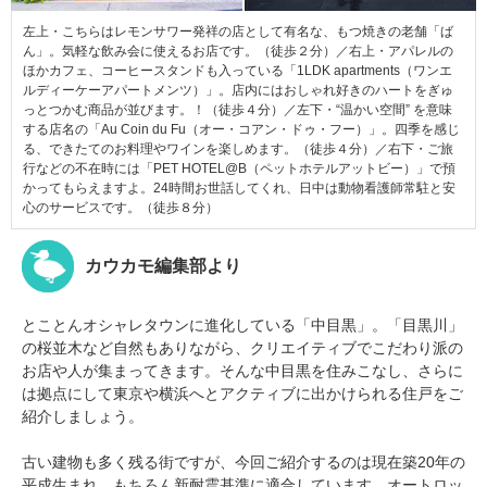
左上・こちらはレモンサワー発祥の店として有名な、もつ焼きの老舗「ば
ん」。気軽な飲み会に使えるお店です。（徒歩２分）／右上・アパレルの
ほかカフェ、コーヒースタンドも入っている「1LDK apartments（ワンエ
ルディーケーアパートメンツ）」。店内にはおしゃれ好きのハートをぎゅ
っとつかむ商品が並びます。！（徒歩４分）／左下・“温かい空間” を意味
する店名の「Au Coin du Fu（オー・コアン・ドゥ・フー）」。四季を感じ
る、できたてのお料理やワインを楽しめます。（徒歩４分）／右下・ご旅
行などの不在時には「PET HOTEL@B（ペットホテルアットビー）」で預
かってもらえますよ。24時間お世話してくれ、日中は動物看護師常駐と安
心のサービスです。（徒歩８分）
カウカモ編集部より
とことんオシャレタウンに進化している「中目黒」。「目黒川」
の桜並木など自然もありながら、クリエイティブでこだわり派の
お店や人が集まってきます。そんな中目黒を住みこなし、さらに
は拠点にして東京や横浜へとアクティブに出かけられる住戸をご
紹介しましょう。
古い建物も多く残る街ですが、今回ご紹介するのは現在築20年の
平成生まれ。もちろん新耐震基準に適合しています。オートロッ