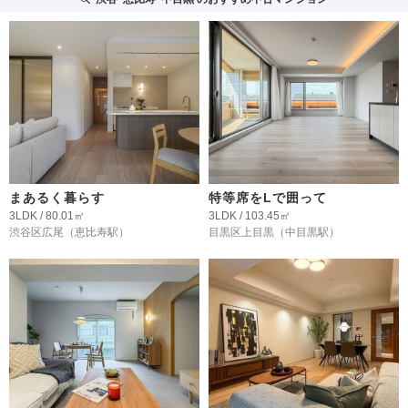
まあるく暮らす
特等席をLで囲って
3LDK / 80.01㎡
3LDK / 103.45㎡
渋谷区広尾
（恵比寿駅）
目黒区上目黒
（中目黒駅）