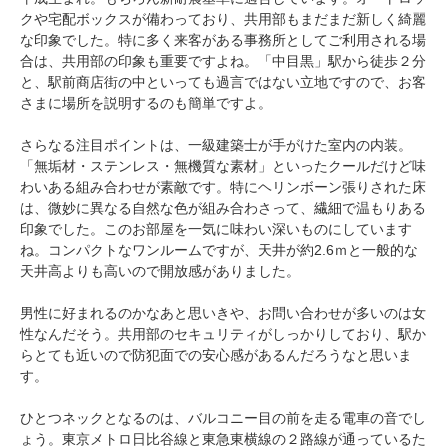
クや宅配ボックスが備わっており、共用部もまだまだ新しく綺麗
な印象でした。特に多く来客がある事務所としてご利用される場
合は、共用部の印象も重要ですよね。「中目黒」駅から徒歩２分
と、駅前商店街の中といっても過言ではない立地ですので、お客
さまに場所を説明するのも簡単ですよ。
さらなる注目ポイントは、一級建築士が手がけた室内の内装。
「無垢材・ステンレス・無機質な素材」といったクールだけど味
わいある組み合わせが素敵です。特にヘリンボーン張りされた床
は、微妙に異なる自然な色が組み合わさって、繊細で温もりある
印象でした。このお部屋を一気に味わい深いものにしています
ね。コンパクトなワンルームですが、天井が約2.6ｍと一般的な
天井高よりも高いので開放感がありました。
男性に好まれるのかなあと思いきや、お問い合わせが多いのは女
性なんだそう。共用部のセキュリティがしっかりしており、駅か
らとても近いので防犯面での安心感があるんだろうなと思いま
す。
ひとつネックとなるのは、バルコニー目の前を走る電車の音でし
ょう。東京メトロ日比谷線と東急東横線の２路線が通っているた