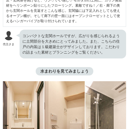
左・玄関扉を開けると、ウン♡ いい感じ♡ モルタルの土間に、カリン無垢
材をヘリンボーン貼りにしたフローリング。素敵ですね！／右・廊下の奥
から玄関ホールを見返すとこんな感じ。玄関脇には下足入れとしても使え
るオープン棚が。そして廊下の壁一面にはオープンクローゼットとして使
えるハンガーパイプが取り付けられています。
コンパクトな玄関ホールですが、広がりを感じられるよう
に土間部分を大きめにとってみました。また、こちらの住
売主さま
戸の内装は１級建築士がデザインしております。こだわり
の詰まった素材とプランニングをご覧ください。
水まわりを見てみましょう