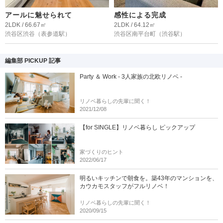
アールに魅せられて
感性による完成
2LDK / 66.67㎡
2LDK / 64.12㎡
渋谷区渋谷
（表参道駅）
渋谷区南平台町
（渋谷駅）
編集部 PICKUP 記事
Party ＆ Work - 3人家族の北欧リノベ -
リノベ暮らしの先輩に聞く！
2021/12/08
【for SINGLE】リノベ暮らし ピックアップ
家づくりのヒント
2022/06/17
明るいキッチンで朝食を。築43年のマンションを、
カウカモスタッフがフルリノベ！
リノベ暮らしの先輩に聞く！
2020/09/15