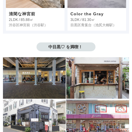
清閑な神宮前
Color the Gray
2LDK / 85.88㎡
3LDK / 81.30㎡
渋谷区神宮前
（渋谷駅）
目黒区青葉台
（池尻大橋駅）
中目黒♡ を満喫！ 