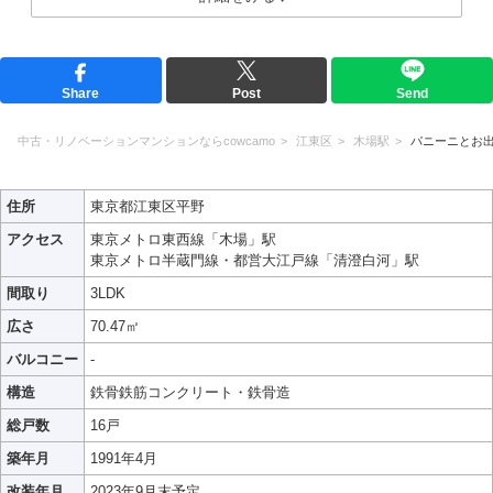
Share
Post
Send
中古・リノベーションマンションならcowcamo
江東区
木場駅
パニーニとお
住所
東京都江東区平野
アクセス
東京メトロ東西線「木場」駅
東京メトロ半蔵門線・都営大江戸線「清澄白河」駅
間取り
3LDK
広さ
70.47㎡
バルコニー
-
構造
鉄骨鉄筋コンクリート・鉄骨造
総戸数
16戸
築年月
1991年4月
改装年月
2023年9月末予定