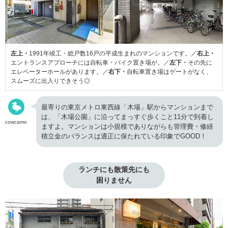
左上・
1991年竣工・総戸数16戸の平成生まれのマンションです。／
右上・
エントランスアプローチには自転車・バイク置き場が。／
左下・
その先に
エレベーターホールがあります。／
右下・
自転車置き場はゲートがなく、
スムーズに出入りできそう◎
最寄りの東京メトロ東西線「木場」駅からマンションまで
は、「木場公園」に沿ってまっすぐ歩くこと11分で到着し
cowcamo
ますよ。マンションは小規模でありながらも管理費・修繕
積立金のバランスは適正に保たれている印象でGOOD！
ランチにも散策先にも

困りません