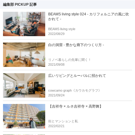
編集部 PICKUP 記事
BEAMS living style 024 - カリフォルニアの風に吹
かれて -
BEAMS living style
2022/08/29
白の洞窟 - 豊かな廊下のつくり方 -
リノベ暮らしの先輩に聞く！
2021/09/08
広いリビングとルーバルに招かれて
cowcamo graph《カウカモグラフ》
2021/09/24
【吉祥寺 × ルネ吉祥寺 × 高野舞】
街とマンションと私
2022/02/21