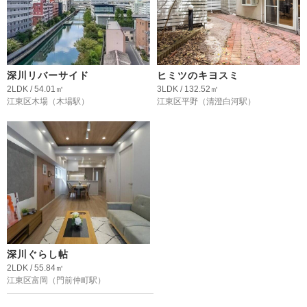
深川リバーサイド
ヒミツのキヨスミ
2LDK / 54.01㎡
3LDK / 132.52㎡
江東区木場
（木場駅）
江東区平野
（清澄白河駅）
深川ぐらし帖
2LDK / 55.84㎡
江東区富岡
（門前仲町駅）