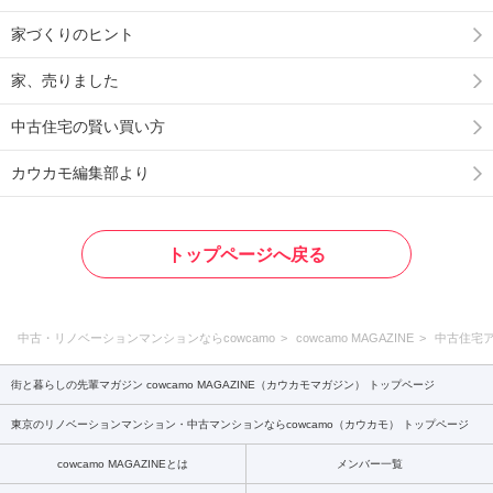
家づくりのヒント
家、売りました
中古住宅の賢い買い方
カウカモ編集部より
トップページへ戻る
中古・リノベーションマンションならcowcamo
cowcamo MAGAZINE
中古住宅
街と暮らしの先輩マガジン cowcamo MAGAZINE（カウカモマガジン） トップページ
東京のリノベーションマンション・中古マンションならcowcamo（カウカモ） トップページ
cowcamo MAGAZINEとは
メンバー一覧