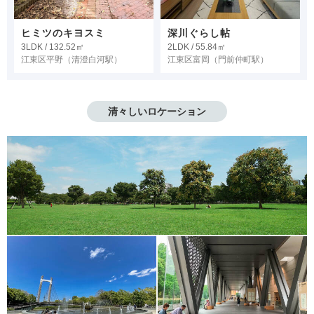
ヒミツのキヨスミ
深川ぐらし帖
3LDK / 132.52㎡
2LDK / 55.84㎡
江東区平野
（清澄白河駅）
江東区富岡
（門前仲町駅）
清々しいロケーション