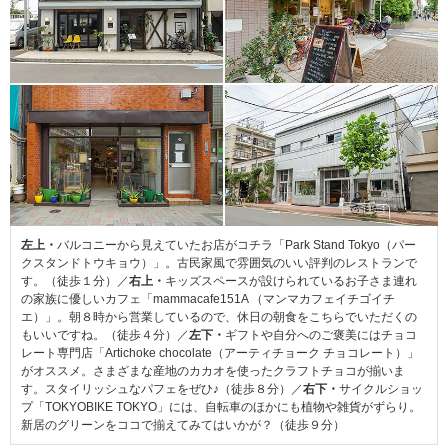
左上・
バルコニーから見えていたお店がコチラ「Park Stand Tokyo（パー
クスタンドトウキョウ）」。古民家風で雰囲気のいい評判のレストランで
す。（徒歩１分）／
右上・
キッズスペースが設けられているお子さま連れ
の家族に優しいカフェ「mammacafe151A （マンマカフェイチゴイチ
エ）」。朝８時から営業しているので、休日の朝食をこちらでいただくの
もいいですね。（徒歩４分）／
左下・
ギフトや自分へのご褒美にはチョコ
レート専門店「Artichoke chocolate（アーティチョーク チョコレート）」
がオススメ。さまざまな産地のカカオを使ったクラフトチョコが揃いま
す。スタイリッシュなパフェをぜひ♪（徒歩８分）／
右下・
サイクルショッ
プ「TOKYOBIKE TOKYO」には、自転車のほかにも植物や雑貨がずらり。
新居のグリーンをココで揃えてみてはいかが？（徒歩９分）