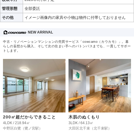
管理形態
全部委託
その他
イメージ画像内の家具や小物は物件に付帯しておりません
NEW ARRIVAL
中古・リノベーションマンションの売買サービス「cowcamo（カウカモ）」。暮
らしの妄想から購入、そして次の住まい手へのバトンパスまでも、一貫してサポー
トします。
200㎡超だからできること
木肌のぬくもり
4LDK / 218.94㎡
3LDK / 64.13㎡
中野区白鷺
（鷺ノ宮駅）
大田区北千束
（北千束駅）