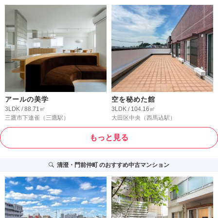
アールの美学
空を秘めた館
3LDK / 88.71㎡
3LDK / 104.16㎡
三鷹市下連雀
（三鷹駅）
大田区中央
（西馬込駅）
もっと見る
清澄・門前仲町
のおすすめ中古マンション