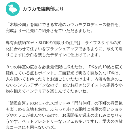
カウカモ編集部より
「木場公園」を庭にできる立地のカウカモプロデュース物件を、
完成より一足先にご紹介させていただきました。
専有面積約70㎡・3LDKの間取りの住戸は、ライフスタイルの変
化に合わせて住まいをブラッシュアップできるように、敢えて造
りこまずに余白を残したデザインに仕上げています。
３つの洋室の広さを必要最低限に抑えた分、LDKを約19帖と広く
確保している点もポイント。二面彩光で明るく開放的なLDKは、
人を招いてもゆったりとお過ごしいただけます。内装も飽きのこ
ないシンプルデザインなので、ぜひお好きなテイストの家具や小
物を揃えてインテリアを楽しんでくださいね。
「清澄白河」のおしゃれスポットや「門前仲町」の下町の雰囲気
も楽しめる立地も魅力。ふらっと歩ける距離に感度の高いショッ
プやカフェが並んでいるので、お店開拓が週末の楽しみになりそ
うです。ペットフレンドリーなカフェも多いですし、愛犬のお散
歩コースにも困らないハズ。