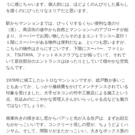
うに感じちゃいます。個人的には、ほどよくのんびりした暮らし
を描くのにぴったりなエリアだと思います。
駅からマンションまでは、びっくりするくらい便利な道のり
（笑）。商店街の途中から自然とマンションへのアプローチが始
まり、スーパーでお買い物したらそのままエントランスへ直行！
１階にスーパーがある物件は便利だなぁ、といつも思いますが、
こちらの物件はさらにすごいです。下階にスーパー、ファミレ
ス、TSUTAYA、フィットネスクラブなどが揃っていて、それで
いて居住部分のエントランスはゆったりとしていて穏やかな空気
なんです。
1978年に竣工したレトロなマンションですが、総戸数が多いこ
ともあってか、しっかり修繕費をかけてメンテナンスされている
印象を受けました。大手ゼネコンの竹中工務店による施工という
点、住込みのにこやかな管理人さんがいらっしゃる点なども魅力
ではないでしょうか。
南東向きの掃き出し窓からパアッと光が入る住戸は、まずお顔立
ちがかっこいいです。コンクリート現しの壁が、ちょうどよくハ
ンサム。そして、間取りがまたかっこいい。大きなボックス形の