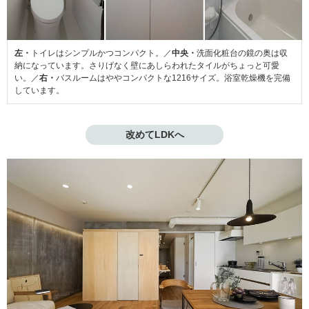
左・
トイレはシンプルかつコンパクト。／
中央・
洗面化粧台の鏡の奥は収
納になっています。さりげなく壁にあしらわれたタイルがちょっと可愛
い。／
右・
バスルームはややコンパクトな1216サイズ。浴室乾燥機を完備
しています。
改めてLDKへ