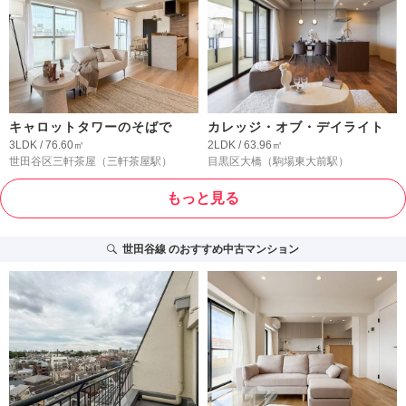
キャロットタワーのそばで
カレッジ・オブ・デイライト
3LDK / 76.60㎡
2LDK / 63.96㎡
世田谷区三軒茶屋
（三軒茶屋駅）
目黒区大橋
（駒場東大前駅）
もっと見る
世田谷線
のおすすめ中古マンション