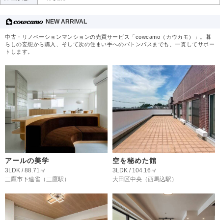
NEW ARRIVAL
中古・リノベーションマンションの売買サービス「cowcamo（カウカモ）」。暮
らしの妄想から購入、そして次の住まい手へのバトンパスまでも、一貫してサポー
トします。
アールの美学
空を秘めた館
3LDK / 88.71㎡
3LDK / 104.16㎡
三鷹市下連雀
（三鷹駅）
大田区中央
（西馬込駅）