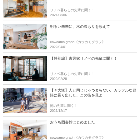
リノベ暮らしの先輩に聞く！
2021/08/06
明るい未来に、木の温もりを添えて
cowcamo graph《カウカモグラフ》
2022/04/01
【特別編】古民家リノベの先輩に聞く！
リノベ暮らしの先輩に聞く！
2022/02/28
【＃大塚】人と同じじゃつまらない。カラフルな冒
険に乗り出した、この街を見よ
街の先輩に聞く！
2021/12/17
おうち図書館はじめました
cowcamo graph《カウカモグラフ》