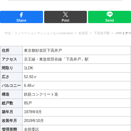
Share
Post
Send
中古・リノベーションマンションならcowcamo
杉並区
下高井戸駅
パートナ
住所
東京都杉並区下高井戸
アクセス
京王線・東急世田谷線「下高井戸」駅
間取り
1LDK
広さ
52.92㎡
バルコニー
6.48㎡
構造
鉄筋コンクリート造
総戸数
85戸
築年月
1978年9月
改装年月
2019年10月
管理形態
全部委託