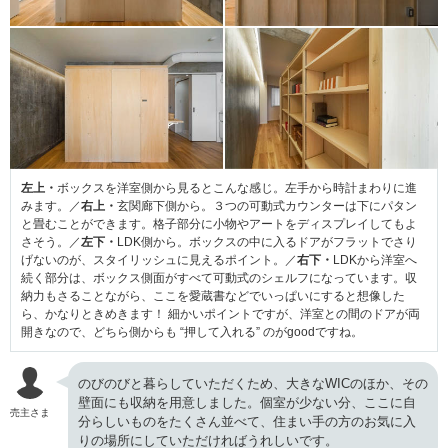
左上・
ボックスを洋室側から見るとこんな感じ。左手から時計まわりに進
みます。／
右上・
玄関廊下側から。３つの可動式カウンターは下にパタン
と畳むことができます。格子部分に小物やアートをディスプレイしてもよ
さそう。／
左下・
LDK側から。ボックスの中に入るドアがフラットでさり
げないのが、スタイリッシュに見えるポイント。／
右下・
LDKから洋室へ
続く部分は、ボックス側面がすべて可動式のシェルフになっています。収
納力もさることながら、ここを愛蔵書などでいっぱいにすると想像した
ら、かなりときめきます！ 細かいポイントですが、洋室との間のドアが両
開きなので、どちら側からも “押して入れる” のがgoodですね。
のびのびと暮らしていただくため、大きなWICのほか、その
壁面にも収納を用意しました。個室が少ない分、ここに自
売主さま
分らしいものをたくさん並べて、住まい手の方のお気に入
りの場所にしていただければうれしいです。