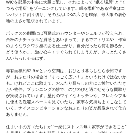
WICを部屋の中央に大胆に配し、それによって “眠る場所” と “く
つろぐ場所” をゾーニングしています。眠る場所である洋室はコ
ンパクトに割り切り、そのぶんLDKの広さを確保。最大限の居心
地のよさが追求されています。
ボックスの側面には可動式のカウンターやシェルフが設えられ、
合板のナチュラルな質感もあいまって、まるでアトリエや工作室
のようなワクワク感のある仕上がり。自分だったら何を飾るか、
どう使うか……遊び心をくすぐられてしまう方が、きっとたくさ
んいらっしゃるはず。
専有面積約52.9㎡という空間は、おひとり暮らしなら余裕です
が、おふたりの場合は『すっごく広い！』というわけではないか
も。けれどここは敢えて、おふたり暮らしの方にご検討いただき
たい物件。プランニングの妙で、のびのびと過ごせそうな間取り
が実現されています。壁付のワイドなキッチンや、フレキシブル
に使える洗濯スペースを見ていたら、家事を気持ちよくこなして
いく、ナイスコンビネーションなおふたりの姿が想像されて仕方
ありません。
住まい手の方（たち）が “一緒にストレス無く家事ができること”