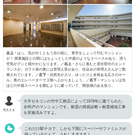
左上・
はっ、気が付くともう目の前に、青空をしょって佇むマンション
が！ 商業施設との間にはちょっとした中庭のようなスペースがあり、漂う
空気がグンと穏やかになります。／
右上・
さらに進むと居住部分のエント
ランスが。ガラス扉の奥には管理人室があり、住込みの管理人さんがご勤
務されています。／
左下・
自然光が入り、ゆったりと余裕ある広さのホー
ル。奥のエレベーターで３階へ上がりましょう。／
右下・
マンションは先
ほどの中庭スペースを囲むように建っていて、開放感のある造り。
大手ゼネコンの竹中工務店によって1978年に建てられた、
全85戸のマンションです。耐震の簡易診断＋耐震補強工事
売主さま
を実施済みですよ。
これだけ駅チカで、しかも下階にスーパーやファミレスが
揃っているなんて、うれしすぎます！