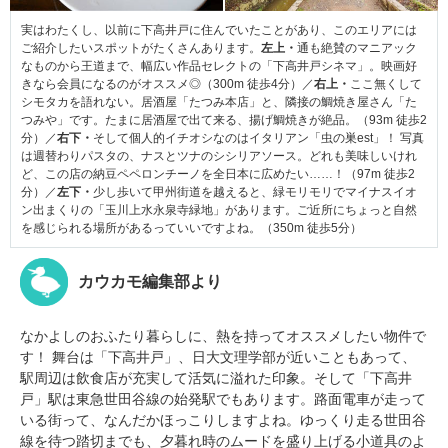
実はわたくし、以前に下高井戸に住んでいたことがあり、このエリアには
ご紹介したいスポットがたくさんあります。
左上・
通も絶賛のマニアック
なものから王道まで、幅広い作品セレクトの「下高井戸シネマ」。映画好
きなら会員になるのがオススメ◎（300m 徒歩4分）／
右上・
ここ無くして
シモタカを語れない。居酒屋「たつみ本店」と、隣接の鯛焼き屋さん「た
つみや」です。たまに居酒屋で出て来る、揚げ鯛焼きが絶品。（93m 徒歩2
分）／
右下・
そして個人的イチオシなのはイタリアン「虫の巣est」！ 写真
は週替わりパスタの、ナスとツナのシシリアソース。どれも美味しいけれ
ど、この店の納豆ペペロンチーノを全日本に広めたい……！（97m 徒歩2
分）／
左下・
少し歩いて甲州街道を越えると、緑モリモリでマイナスイオ
ン出まくりの「玉川上水永泉寺緑地」があります。ご近所にちょっと自然
を感じられる場所があるっていいですよね。（350m 徒歩5分）
カウカモ編集部より
なかよしのおふたり暮らしに、熱を持ってオススメしたい物件で
す！ 舞台は「下高井戸」、日大文理学部が近いこともあって、
駅周辺は飲食店が充実して活気に溢れた印象。そして「下高井
戸」駅は東急世田谷線の始発駅でもあります。路面電車が走って
いる街って、なんだかほっこりしますよね。ゆっくり走る世田谷
線を待つ踏切までも、夕暮れ時のムードを盛り上げる小道具のよ