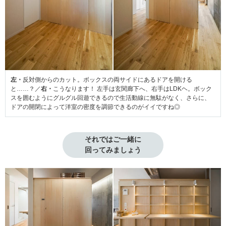
左・
反対側からのカット。ボックスの両サイドにあるドアを開ける
と……？／
右・
こうなります！ 左手は玄関廊下へ、右手はLDKヘ。ボック
スを囲むようにグルグル回遊できるので生活動線に無駄がなく、さらに、
ドアの開閉によって洋室の密度を調節できるのがイイですね◎
それではご一緒に

回ってみましょう