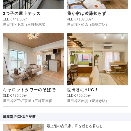
3つ子の屋上テラス
我が家は渋滞知らず
1LDK / 41.58㎡
4LDK / 137.30㎡
世田谷区下馬
（三軒茶屋駅）
世田谷区松原
（豪徳寺駅）
キャロットタワーのそばで
世田谷にHUG！
3LDK / 76.60㎡
1LDK / 65.65㎡
世田谷区三軒茶屋
（三軒茶屋駅）
世田谷区赤堤
（豪徳寺駅）
編集部 PICKUP 記事
最上階の古民家、和を感じる暮らし