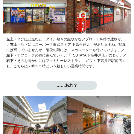
左上・
２分ほど進むと、タイル敷きの緩やかなアプローチを持つ建物が。
／
右上・
地下にはスーパー「東武ストア 下高井戸店」がありますね。写真
には写っていませんが、階段の隣にはエスカレーターも付いています。／
左下・
アプローチの奥に進んでいくと「TSUTAYA 下高井戸店」の姿が。／
右下・
そのお向かいにはファミリーレストラン「ガスト 下高井戸駅前店」
も。こちらは７時〜５時という頼もしい営業時間です。
……あれ？