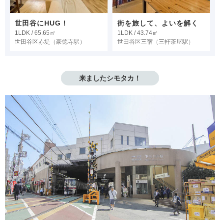
世田谷にHUG！
街を旅して、よいを解く
1LDK / 65.65㎡
1LDK / 43.74㎡
世田谷区赤堤
（豪徳寺駅）
世田谷区三宿
（三軒茶屋駅）
来ましたシモタカ！