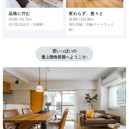
品格に佇む
変わらず、悠々と
2LDK / 52.73㎡
3LDK / 152.96㎡
品川区北品川
（大崎駅）
港区高輪
（高輪ゲートウェイ
駅）
窓いっぱいの

最上階角部屋へようこそ♪