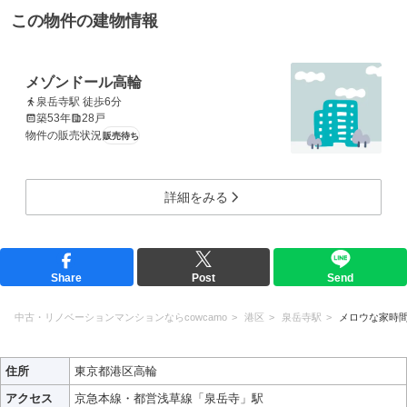
この物件の建物情報
メゾンドール高輪
泉岳寺駅 徒歩6分
築53年
28戸
物件の販売状況
販売待ち
詳細をみる
Share
Post
Send
中古・リノベーションマンションならcowcamo
港区
泉岳寺駅
メロウな家時
住所
東京都港区高輪
アクセス
京急本線・都営浅草線「泉岳寺」駅