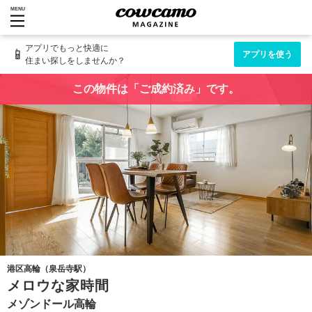
MENU
アプリでもっと快適に
📱
アプリを使う
住まい探しをしませんか？
この物件は「ご成約済み」です。
港区高輪（泉岳寺駅）
メロウな家時間
メゾンドール高輪