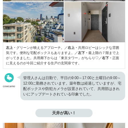
左上・
グリーンが映えるアプローチ。／
右上・
共用ロビーはシックな雰囲
気です。便利な宅配ボックスもありますよ。／
左下・
最上階の７階まで上
がってきました。共用廊下からは「東京タワー」がちらり♡／
右下・
正面
に見えるのが今回ご紹介する住戸の玄関扉です。
管理人さんは日勤で、平日の9:00～17:00と土曜日の9:00～
12:00に勤務されています。築年数は経過していますが、宅
cowcamo
配ボックスや防犯カメラが設置されていて、共用部はきれ
いにアップデートされている印象でした。
天井が高い！