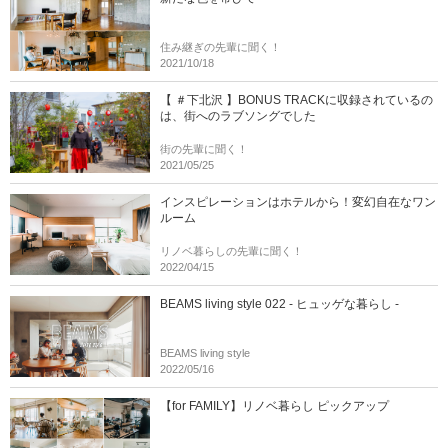
住み継ぎの先輩に聞く！
2021/10/18
【 ＃下北沢 】BONUS TRACKに収録されているの
は、街へのラブソングでした
街の先輩に聞く！
2021/05/25
インスピレーションはホテルから！変幻自在なワン
ルーム
リノベ暮らしの先輩に聞く！
2022/04/15
BEAMS living style 022 - ヒュッゲな暮らし -
BEAMS living style
2022/05/16
【for FAMILY】リノベ暮らし ピックアップ