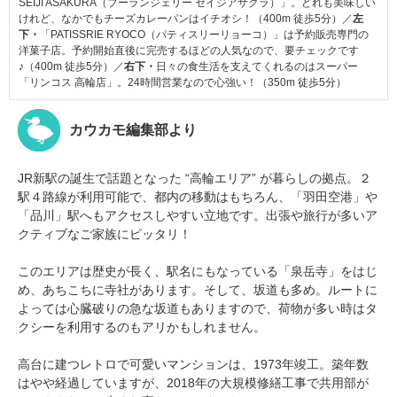
SEIJI ASAKURA（ブーランジェリー セイジアサクラ）」。どれも美味しい
けれど、なかでもチーズカレーパンはイチオシ！（400m 徒歩5分）／
左
下・
「PATISSRIE RYOCO（パティスリーリョーコ）」は予約販売専門の
洋菓子店。予約開始直後に完売するほどの人気なので、要チェックです
♪（400m 徒歩5分）／
右下・
日々の食生活を支えてくれるのはスーパー
「リンコス 高輪店」。24時間営業なので心強い！（350m 徒歩5分）
カウカモ編集部より
JR新駅の誕生で話題となった “高輪エリア” が暮らしの拠点。２
駅４路線が利用可能で、都内の移動はもちろん、「羽田空港」や
「品川」駅へもアクセスしやすい立地です。出張や旅行が多いア
クティブなご家族にピッタリ！
このエリアは歴史が長く、駅名にもなっている「泉岳寺」をはじ
め、あちこちに寺社があります。そして、坂道も多め。ルートに
よっては心臓破りの急な坂道もありますので、荷物が多い時はタ
クシーを利用するのもアリかもしれません。
高台に建つレトロで可愛いマンションは、1973年竣工。築年数
はやや経過していますが、2018年の大規模修繕工事で共用部が