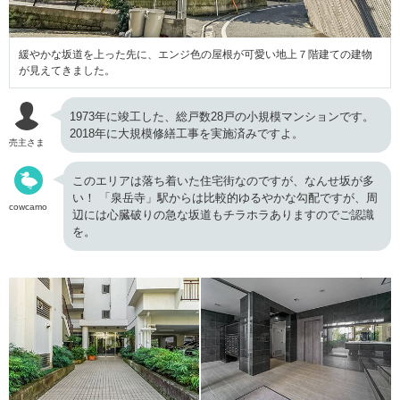
緩やかな坂道を上った先に、エンジ色の屋根が可愛い地上７階建ての建物
が見えてきました。
1973年に竣工した、総戸数28戸の小規模マンションです。
2018年に大規模修繕工事を実施済みですよ。
売主さま
このエリアは落ち着いた住宅街なのですが、なんせ坂が多
い！ 「泉岳寺」駅からは比較的ゆるやかな勾配ですが、周
cowcamo
辺には心臓破りの急な坂道もチラホラありますのでご認識
を。