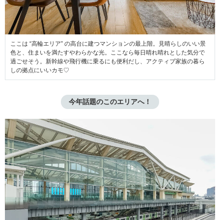
ここは “高輪エリア” の高台に建つマンションの最上階。見晴らしのいい景
色と、住まいを満たすやわらかな光。ここなら毎日晴れ晴れとした気分で
過ごせそう。新幹線や飛行機に乗るにも便利だし、アクティブ家族の暮ら
しの拠点にいいカモ♡
今年話題のこのエリアへ！