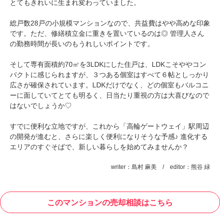
とてもきれいに生まれ変わっていました。
総戸数28戸の小規模マンションなので、共益費はやや高めな印象
です。ただ、修繕積立金に重きを置いているのは◎ 管理人さん
の勤務時間が長いのもうれしいポイントです。
そして専有面積約70㎡を3LDKにした住戸は、LDKこそややコン
パクトに感じられますが、３つある個室はすべて６帖としっかり
広さが確保されています。LDKだけでなく、どの個室もバルコニ
ーに面していてとても明るく、日当たり重視の方は大喜びなので
はないでしょうか♡
すでに便利な立地ですが、これから「高輪ゲートウェイ」駅周辺
の開発が進むと、さらに楽しく便利になりそうな予感♪ 進化する
エリアのすぐそばで、新しい暮らしを始めてみませんか？
writer：島村 麻美 / editor：熊谷 緑
このマンションの売却相談はこちら