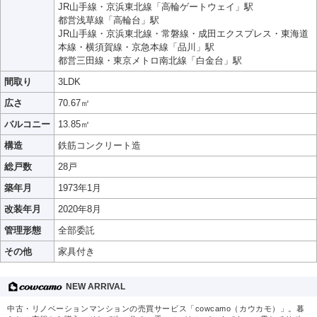
JR山手線・京浜東北線「高輪ゲートウェイ」駅
都営浅草線「高輪台」駅
JR山手線・京浜東北線・常磐線・成田エクスプレス・東海道
本線・横須賀線・京急本線「品川」駅
都営三田線・東京メトロ南北線「白金台」駅
間取り
3LDK
広さ
70.67㎡
バルコニー
13.85㎡
構造
鉄筋コンクリート造
総戸数
28戸
築年月
1973年1月
改装年月
2020年8月
管理形態
全部委託
その他
家具付き
NEW ARRIVAL
中古・リノベーションマンションの売買サービス「cowcamo（カウカモ）」。暮