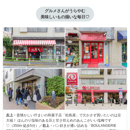
グルメさんがうらやむ

美味しいもの揃いな毎日♡
左上・
昔懐かしい佇まいの和菓子店「松島屋」で欠かさず買いたいのは豆
大福！ ほんのり塩味のある豆と甘さ控えめのあんこがいい塩梅です
♡（350m 徒歩5分）／
右上・
パン好きが通い詰める「BOULANGERIE