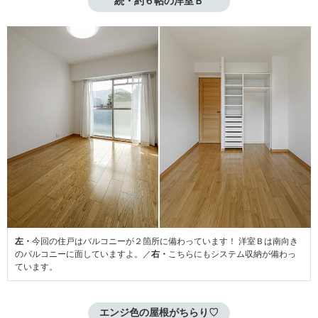
続・約６帖の洋室Ｂ
左・
今回の住戸はバルコニーが２箇所に備わっています！ 洋室Ｂは南向き
のバルコニーに面していますよ。／
右・
こちらにもシステム収納が備わっ
ています。
エンジ色の屋根がちらり♡