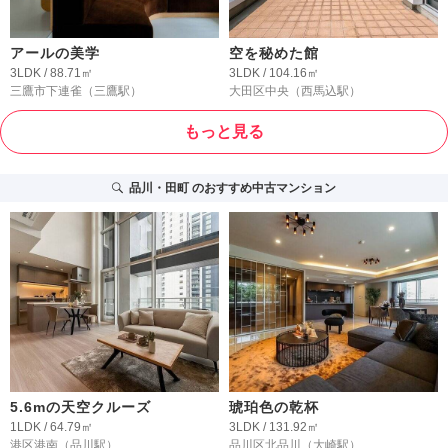
アールの美学
空を秘めた館
3LDK / 88.71㎡
3LDK / 104.16㎡
三鷹市下連雀
（三鷹駅）
大田区中央
（西馬込駅）
もっと見る
品川・田町
のおすすめ中古マンション
5.6mの天空クルーズ
琥珀色の乾杯
1LDK / 64.79㎡
3LDK / 131.92㎡
港区港南
（品川駅）
品川区北品川
（大崎駅）