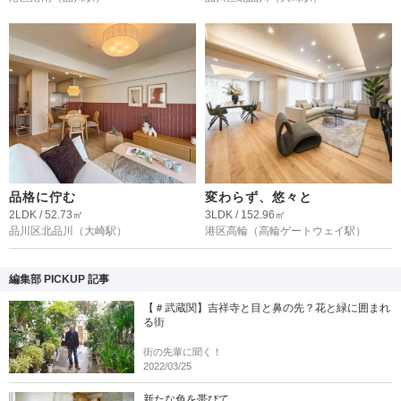
品格に佇む
変わらず、悠々と
2LDK / 52.73㎡
3LDK / 152.96㎡
品川区北品川
（大崎駅）
港区高輪
（高輪ゲートウェイ駅）
編集部 PICKUP 記事
【＃武蔵関】吉祥寺と目と鼻の先？花と緑に囲まれ
る街
街の先輩に聞く！
2022/03/25
新たな色を帯びて