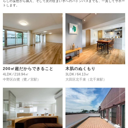
らしの妄想から購入、そして次の住まい手へのバトンパスまでも、一貫してサポー
トします。
200㎡超だからできること
木肌のぬくもり
4LDK / 218.94㎡
3LDK / 64.13㎡
中野区白鷺
（鷺ノ宮駅）
大田区北千束
（北千束駅）