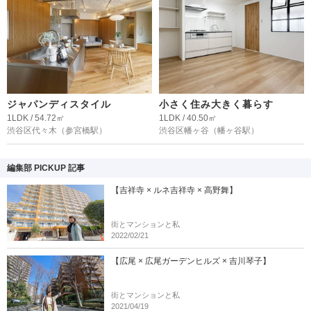
ジャパンディスタイル
小さく住み大きく暮らす
1LDK / 54.72㎡
1LDK / 40.50㎡
渋谷区代々木
（参宮橋駅）
渋谷区幡ヶ谷
（幡ヶ谷駅）
編集部 PICKUP 記事
【吉祥寺 × ルネ吉祥寺 × 高野舞】
街とマンションと私
2022/02/21
【広尾 × 広尾ガーデンヒルズ × 吉川琴子】
街とマンションと私
2021/04/19