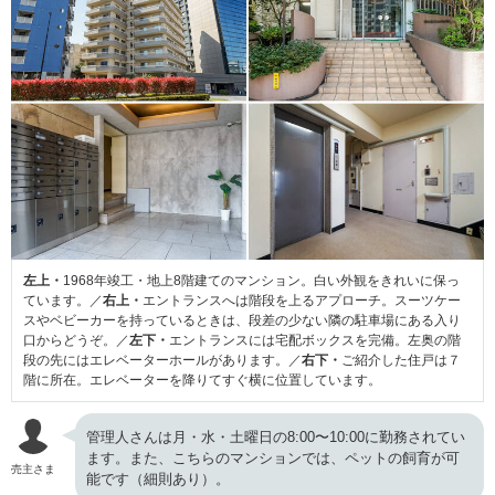
左上・
1968年竣工・地上8階建てのマンション。白い外観をきれいに保っ
ています。／
右上・
エントランスへは階段を上るアプローチ。スーツケー
スやベビーカーを持っているときは、段差の少ない隣の駐車場にある入り
口からどうぞ。／
左下・
エントランスには宅配ボックスを完備。左奥の階
段の先にはエレベーターホールがあります。／
右下・
ご紹介した住戸は７
階に所在。エレベーターを降りてすぐ横に位置しています。
管理人さんは月・水・土曜日の8:00〜10:00に勤務されてい
ます。また、こちらのマンションでは、ペットの飼育が可
売主さま
能です（細則あり）。