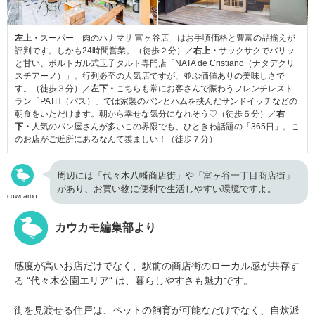
左上・
スーパー「肉のハナマサ 富ヶ谷店」はお手頃価格と豊富の品揃えが
評判です。しかも24時間営業。（徒歩２分）／
右上・
サックサクでバリッ
と甘い、ポルトガル式玉子タルト専門店「NATA de Cristiano（ナタデクリ
スチアーノ）」。行列必至の人気店ですが、並ぶ価値ありの美味しさで
す。（徒歩３分）／
左下・
こちらも常にお客さんで賑わうフレンチレスト
ラン「PATH（パス）」では家製のパンとハムを挟んだサンドイッチなどの
朝食をいただけます。朝から幸せな気分になれそう♡（徒歩５分）／
右
下・
人気のパン屋さんが多いこの界隈でも、ひときわ話題の「365日」。こ
のお店がご近所にあるなんて羨ましい！（徒歩７分）
周辺には「代々木八幡商店街」や「富ヶ谷一丁目商店街」
があり、お買い物に便利で生活しやすい環境ですよ。
cowcamo
カウカモ編集部より
感度が高いお店だけでなく、駅前の商店街のローカル感が共存す
る “代々木公園エリア“ は、暮らしやすさも魅力です。
街を見渡せる住戸は、ペットの飼育が可能なだけでなく、自炊派