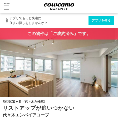
MENU
アプリでもっと快適に
📱
アプリを使う
住まい探しをしませんか？
この物件は「ご成約済み」です。
渋谷区富ヶ谷（代々木八幡駅）
リストアップが追いつかない
代々木エンパイアコープ