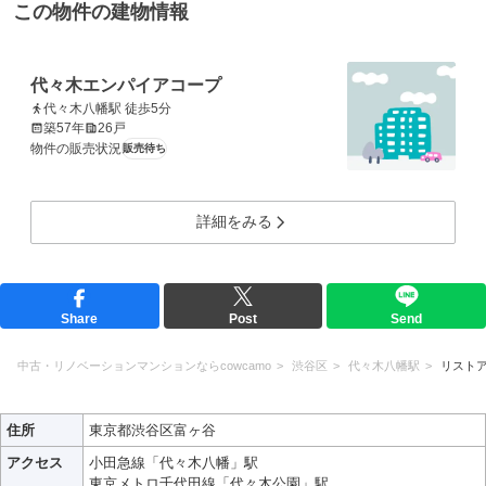
この物件の建物情報
代々木エンパイアコープ
代々木八幡駅 徒歩5分
築57年
26戸
物件の販売状況
販売待ち
詳細をみる
Share
Post
Send
中古・リノベーションマンションならcowcamo
渋谷区
代々木八幡駅
リスト
住所
東京都渋谷区富ヶ谷
アクセス
小田急線「代々木八幡」駅
東京メトロ千代田線「代々木公園」駅