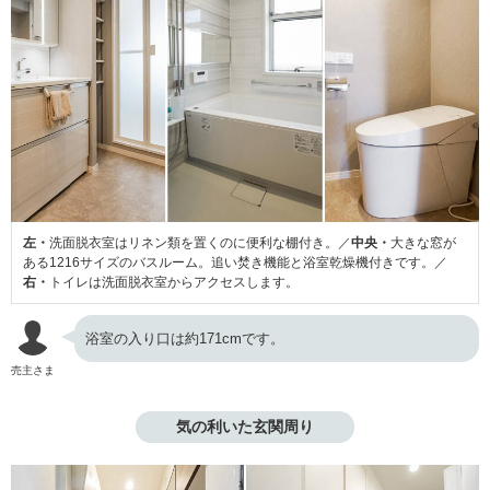
左・
洗面脱衣室はリネン類を置くのに便利な棚付き。／
中央・
大きな窓が
ある1216サイズのバスルーム。追い焚き機能と浴室乾燥機付きです。／
右・
トイレは洗面脱衣室からアクセスします。
浴室の入り口は約171cmです。
売主さま
気の利いた玄関周り