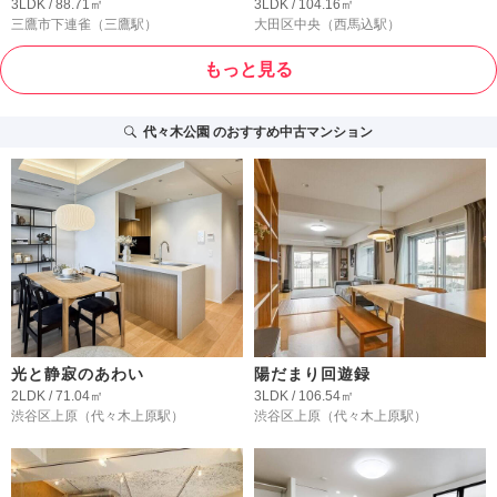
3LDK / 88.71㎡
3LDK / 104.16㎡
三鷹市下連雀
（三鷹駅）
大田区中央
（西馬込駅）
もっと見る
代々木公園
のおすすめ中古マンション
光と静寂のあわい
陽だまり回遊録
2LDK / 71.04㎡
3LDK / 106.54㎡
渋谷区上原
（代々木上原駅）
渋谷区上原
（代々木上原駅）