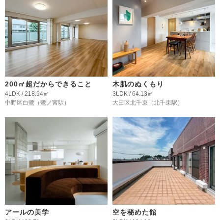
200㎡超だからできること
木肌のぬくもり
4LDK / 218.94㎡
3LDK / 64.13㎡
中野区白鷺
（鷺ノ宮駅）
大田区北千束
（北千束駅）
アールの美学
空を秘めた館