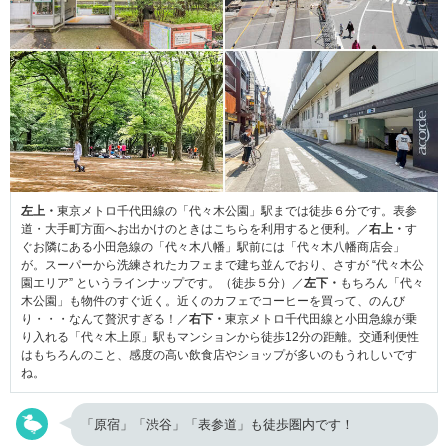
左上・
東京メトロ千代田線の「代々木公園」駅までは徒歩６分です。表参
道・大手町方面へお出かけのときはこちらを利用すると便利。／
右上・
す
ぐお隣にある小田急線の「代々木八幡」駅前には「代々木八幡商店会」
が。スーパーから洗練されたカフェまで建ち並んでおり、さすが “代々木公
園エリア” というラインナップです。（徒歩５分）／
左下・
もちろん「代々
木公園」も物件のすぐ近く。近くのカフェでコーヒーを買って、のんび
り・・・なんて贅沢すぎる！／
右下・
東京メトロ千代田線と小田急線が乗
り入れる「代々木上原」駅もマンションから徒歩12分の距離。交通利便性
はもちろんのこと、感度の高い飲食店やショップが多いのもうれしいです
ね。
「原宿」「渋谷」「表参道」も徒歩圏内です！