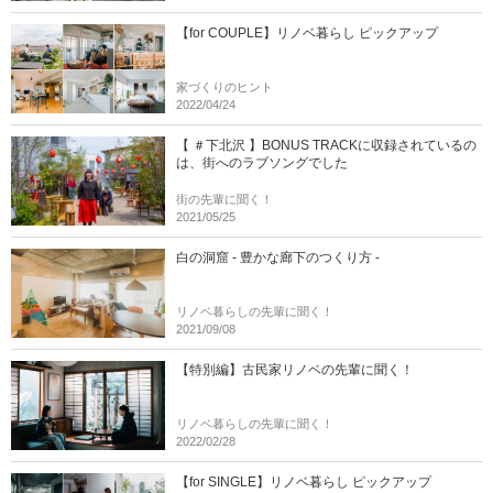
【for COUPLE】リノベ暮らし ピックアップ
家づくりのヒント
2022/04/24
【 ＃下北沢 】BONUS TRACKに収録されているの
は、街へのラブソングでした
街の先輩に聞く！
2021/05/25
白の洞窟 - 豊かな廊下のつくり方 -
リノベ暮らしの先輩に聞く！
2021/09/08
【特別編】古民家リノベの先輩に聞く！
リノベ暮らしの先輩に聞く！
2022/02/28
【for SINGLE】リノベ暮らし ピックアップ