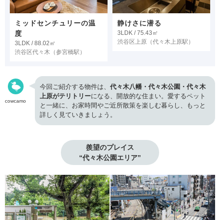
ミッドセンチュリーの温
静けさに潜る
度
3LDK / 75.43㎡
渋谷区上原
（代々木上原駅）
3LDK / 88.02㎡
渋谷区代々木
（参宮橋駅）
今回ご紹介する物件は、
代々木八幡・代々木公園・代々木
上原がテリトリー
になる、開放的な住まい。愛するペット
cowcamo
と一緒に、お家時間やご近所散策を楽しむ暮らし、もっと
詳しく見ていきましょう。
羨望のプレイス

“代々木公園エリア”