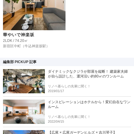
華やいで神楽坂
2LDK / 74.20㎡
新宿区中町
（牛込神楽坂駅）
編集部 PICKUP 記事
ダイナミックなクジラが部屋を縦断！ 建築家夫婦
が自ら設計した、運河沿い約80㎡のワンルーム
リノベ暮らしの先輩に聞く！
2019/01/17
インスピレーションはホテルから！変幻自在なワン
ルーム
リノベ暮らしの先輩に聞く！
2022/04/15
【広尾 × 広尾ガーデンヒルズ × 吉川琴子】