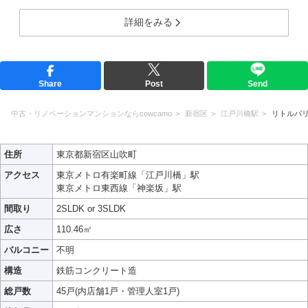
詳細をみる
Share
Post
Send
中古・リノベーションマンションならcowcamo
新宿区
江戸川橋駅
リトルパ
住所
東京都新宿区山吹町
アクセス
東京メトロ有楽町線「江戸川橋」駅
東京メトロ東西線「神楽坂」駅
間取り
2SLDK or 3SLDK
広さ
110.46㎡
バルコニー
不明
構造
鉄筋コンクリート造
総戸数
45戸(内店舗1戸・管理人室1戸)