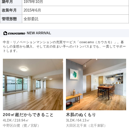
築年月
1978年10月
改装年月
2015年6月
管理形態
全部委託
NEW ARRIVAL
中古・リノベーションマンションの売買サービス「cowcamo（カウカモ）」。暮
らしの妄想から購入、そして次の住まい手へのバトンパスまでも、一貫してサポー
トします。
200㎡超だからできること
木肌のぬくもり
4LDK / 218.94㎡
3LDK / 64.13㎡
中野区白鷺
（鷺ノ宮駅）
大田区北千束
（北千束駅）