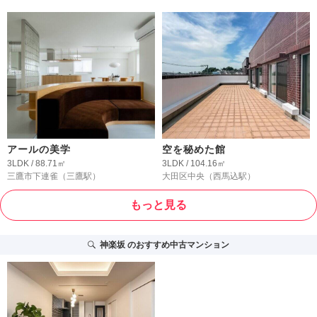
アールの美学
空を秘めた館
3LDK / 88.71㎡
3LDK / 104.16㎡
三鷹市下連雀
（三鷹駅）
大田区中央
（西馬込駅）
もっと見る
神楽坂
のおすすめ中古マンション