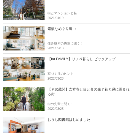
街とマンションと私
2021/04/19
素敵なめぐり逢い
住み継ぎの先輩に聞く！
2021/05/13
【for FAMILY】リノベ暮らし ピックアップ
家づくりのヒント
2022/03/23
【＃武蔵関】吉祥寺と目と鼻の先？花と緑に囲まれ
る街
街の先輩に聞く！
2022/03/25
おうち図書館はじめました