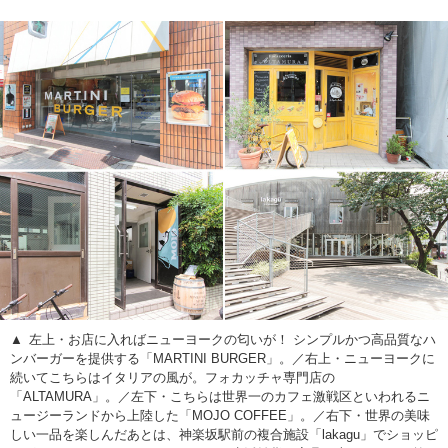
左上・お店に入ればニューヨークの匂いが！ シンプルかつ高品質なハ
ンバーガーを提供する「MARTINI BURGER」。／右上・ニューヨークに
続いてこちらはイタリアの風が。フォカッチャ専門店の
「ALTAMURA」。／左下・こちらは世界一のカフェ激戦区といわれるニ
ュージーランドから上陸した「MOJO COFFEE」。／右下・世界の美味
しい一品を楽しんだあとは、神楽坂駅前の複合施設「lakagu」でショッピ