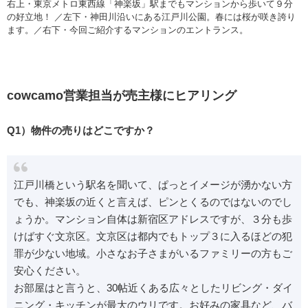
右上・東京メトロ東西線「神楽坂」駅までもマンションから歩いて９分
の好立地！ ／左下・神田川沿いにある江戸川公園。春には桜が咲き誇り
ます。／右下・今回ご紹介するマンションのエントランス。
cowcamo営業担当が売主様にヒアリング
Q1）物件の売りはどこですか？
江戸川橋という駅名を聞いて、ぱっとイメージが湧かない方
でも、神楽坂の近くと言えば、ピンとくるのではないのでし
ょうか。マンション自体は新宿区アドレスですが、３分も歩
けばすぐ文京区。文京区は都内でもトップ３に入るほどの犯
罪が少ない地域。小さなお子さまがいるファミリーの方もご
安心ください。
お部屋はと言うと、30帖近くある広々としたリビング・ダイ
ニング・キッチンが最大のウリです。お好みの家具など、バ