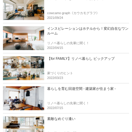
cowcamo graph《カウカモグラフ》
2021/09/24
インスピレーションはホテルから！変幻自在なワン
ルーム
リノベ暮らしの先輩に聞く！
2022/04/15
【for FAMILY】リノベ暮らし ピックアップ
家づくりのヒント
2022/03/23
暮らしを育む回遊空間 - 建築家が住まう家 -
リノベ暮らしの先輩に聞く！
2022/07/15
素敵なめぐり逢い