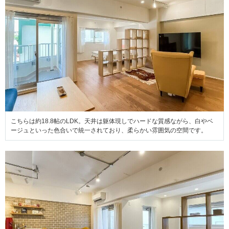
こちらは約18.8帖のLDK。天井は躯体現しでハードな質感ながら、白やベ
ージュといった色合いで統一されており、柔らかい雰囲気の空間です。