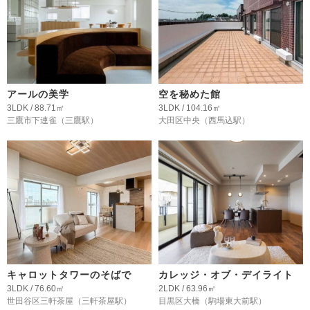
アールの美学
空を秘めた館
3LDK / 88.71㎡
3LDK / 104.16㎡
三鷹市下連雀
（三鷹駅）
大田区中央
（西馬込駅）
キャロットタワーのそばで
カレッジ・オブ・デイライト
3LDK / 76.60㎡
2LDK / 63.96㎡
世田谷区三軒茶屋
（三軒茶屋駅）
目黒区大橋
（駒場東大前駅）