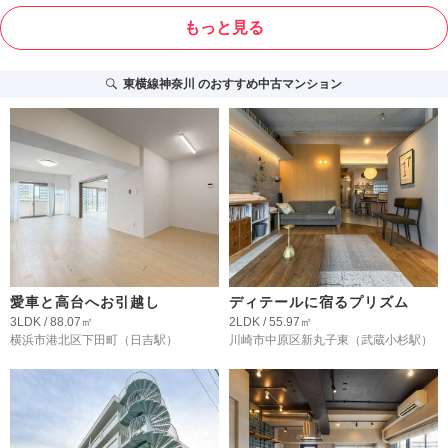
もっと見る
東横線神奈川
のおすすめ中古マンション
愛車と高台へお引越し
ディテールに宿るプリズム
3LDK / 88.07㎡
2LDK / 55.97㎡
横浜市港北区下田町
（日吉駅）
川崎市中原区新丸子東
（武蔵小杉駅）