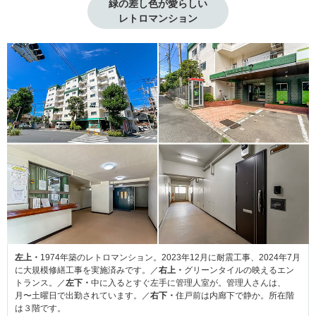
緑の差し色が愛らしい

レトロマンション
左上・
1974年築のレトロマンション。2023年12月に耐震工事、2024年7月
に大規模修繕工事を実施済みです。／
右上・
グリーンタイルの映えるエン
トランス。／
左下・
中に入るとすぐ左手に管理人室が。管理人さんは、
月〜土曜日で出勤されています。／
右下・
住戸前は内廊下で静か。所在階
は３階です。