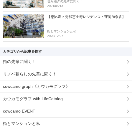
住み継ぎの先輩に聞く！
2021/05/13
【恵比寿 × 秀和恵比寿レジデンス × 守岡加奈多】
街とマンションと私
2020/12/27
カテゴリから記事を探す
街の先輩に聞く！
リノベ暮らしの先輩に聞く！
cowcamo graph《カウカモグラフ》
カウカモグラフ with LifeCatalog
cowcamo EVENT
街とマンションと私