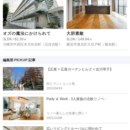
オズの魔法にかけられて
大胆素敵
3LDK / 62.30㎡
3LDK / 149.64㎡
川崎市中原区木月住吉町
（元住吉駅）
横浜市港北区大豆戸町
（菊名駅）
編集部 PICKUP 記事
【広尾 × 広尾ガーデンヒルズ × 吉川琴子】
街とマンションと私
2021/04/19
Party ＆ Work - 3人家族の北欧リノベ -
リノベ暮らしの先輩に聞く！
2021/12/08
広いリビングとルーバルに招かれて