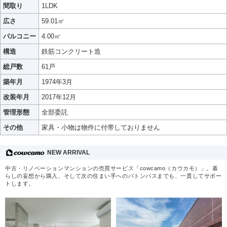
間取り
1LDK
広さ
59.01㎡
バルコニー
4.00㎡
構造
鉄筋コンクリート造
総戸数
61戸
築年月
1974年3月
改装年月
2017年12月
管理形態
全部委託
その他
家具・小物は物件に付帯しておりません
NEW ARRIVAL
中古・リノベーションマンションの売買サービス「cowcamo（カウカモ）」。暮
らしの妄想から購入、そして次の住まい手へのバトンパスまでも、一貫してサポー
トします。