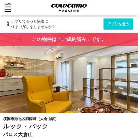
MENU
アプリでもっと快適に
📱
アプリを使う
住まい探しをしませんか？
この物件は「ご成約済み」です。
横浜市港北区師岡町（大倉山駅）
ルック・バック
パロス大倉山