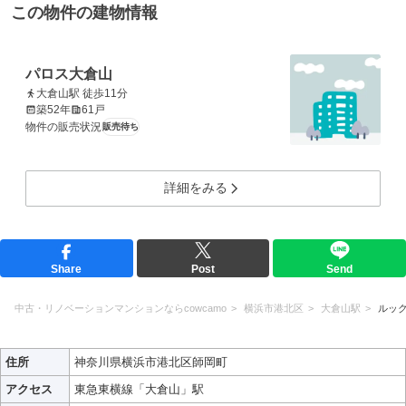
この物件の建物情報
パロス大倉山
大倉山駅 徒歩11分
築52年
61戸
物件の販売状況
販売待ち
詳細をみる
Share
Post
Send
中古・リノベーションマンションならcowcamo
横浜市港北区
大倉山駅
ルッ
住所
神奈川県横浜市港北区師岡町
アクセス
東急東横線「大倉山」駅