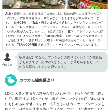
左上・
最寄りは、東急東横線「大倉山」駅。駅前の通りには商店街が広が
っており、飲食店や青果店、精肉店など、さまざまなお店が並んでいま
す。（徒歩11分）／
右上・
売主さまがよく訪れていたというショッピング
モール「トレッサ横浜」。ファッション、グルメ、家電など、幅広いジャ
ンルのお店が入っていますよ。（徒歩11分）／
左下・
スタイリッシュな佇
まいのこちらはなんと食堂。「pukutto食堂」では、ヘルシーな定食メニュ
ーが頂けます。（徒歩13分）／
右下・
10種類の豆からコーヒーをオーダー
できる「TERA COFFEE 大倉山店」。イートインスペースもあります。
駅周辺だけでなく、マンションの周りにもいくつか飲食店
がありますよ。賑やかですが、どこか落ち着きもあって、
売主さま
かなり暮らしやすいと思います。
カウカモ編集部より
LDKに入ると東向きの窓から差し込む光で、ほっと心が落ち着く
住戸。間取りは1LDKですが、棚でゾーニングすれば2LDKのよう
にも住めるのが魅力ですね。売主さまのようにオープンラックを
使えば、自然光を居室全体に取り込めるので、ぜひ参考にしたい