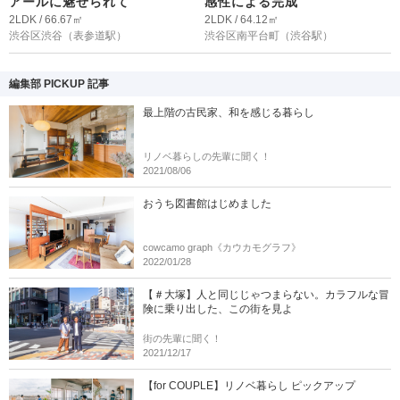
アールに魅せられて
感性による完成
2LDK / 66.67㎡
2LDK / 64.12㎡
渋谷区渋谷
（表参道駅）
渋谷区南平台町
（渋谷駅）
編集部 PICKUP 記事
最上階の古民家、和を感じる暮らし
リノベ暮らしの先輩に聞く！
2021/08/06
おうち図書館はじめました
cowcamo graph《カウカモグラフ》
2022/01/28
【＃大塚】人と同じじゃつまらない。カラフルな冒
険に乗り出した、この街を見よ
街の先輩に聞く！
2021/12/17
【for COUPLE】リノベ暮らし ピックアップ