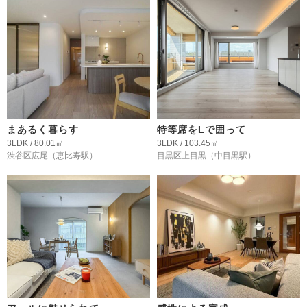
まあるく暮らす
特等席をLで囲って
3LDK / 80.01㎡
3LDK / 103.45㎡
渋谷区広尾
（恵比寿駅）
目黒区上目黒
（中目黒駅）