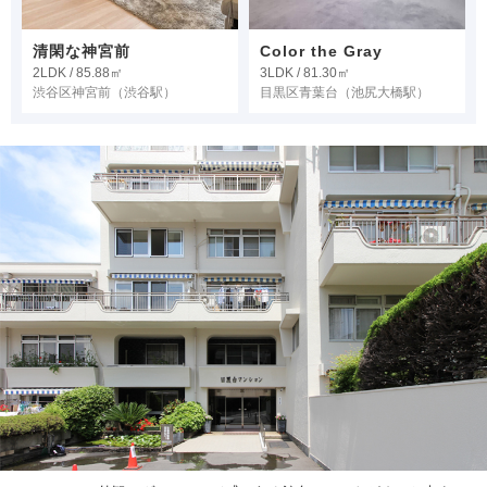
清閑な神宮前
Color the Gray
2LDK / 85.88㎡
3LDK / 81.30㎡
渋谷区神宮前
（渋谷駅）
目黒区青葉台
（池尻大橋駅）