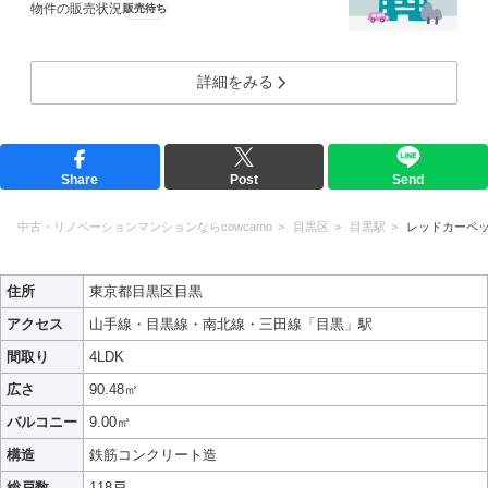
物件の販売状況
販売待ち
詳細をみる
Share
Post
Send
中古・リノベーションマンションならcowcamo
目黒区
目黒駅
レッドカーペ
住所
東京都目黒区目黒
アクセス
山手線・目黒線・南北線・三田線「目黒」駅
間取り
4LDK
広さ
90.48㎡
バルコニー
9.00㎡
構造
鉄筋コンクリート造
総戸数
118戸