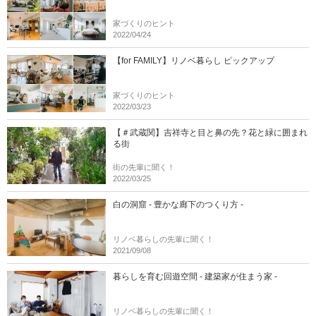
家づくりのヒント
2022/04/24
【for FAMILY】リノベ暮らし ピックアップ
家づくりのヒント
2022/03/23
【＃武蔵関】吉祥寺と目と鼻の先？花と緑に囲まれ
る街
街の先輩に聞く！
2022/03/25
白の洞窟 - 豊かな廊下のつくり方 -
リノベ暮らしの先輩に聞く！
2021/09/08
暮らしを育む回遊空間 - 建築家が住まう家 -
リノベ暮らしの先輩に聞く！