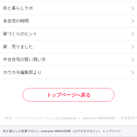
街と暮らしラボ
名住宅の時間
家づくりのヒント
家、売りました
中古住宅の賢い買い方
カウカモ編集部より
トップページへ戻る
中古・リノベーションマンションならcowcamo
cowcamo MAGAZINE
中古住宅
街と暮らしの先輩マガジン cowcamo MAGAZINE（カウカモマガジン） トップページ