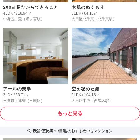
200㎡超だからできること
木肌のぬくもり
4LDK / 218.94㎡
3LDK / 64.13㎡
中野区白鷺
（鷺ノ宮駅）
大田区北千束
（北千束駅）
アールの美学
空を秘めた館
3LDK / 88.71㎡
3LDK / 104.16㎡
三鷹市下連雀
（三鷹駅）
大田区中央
（西馬込駅）
もっと見る
渋谷･恵比寿･中目黒
のおすすめ中古マンション