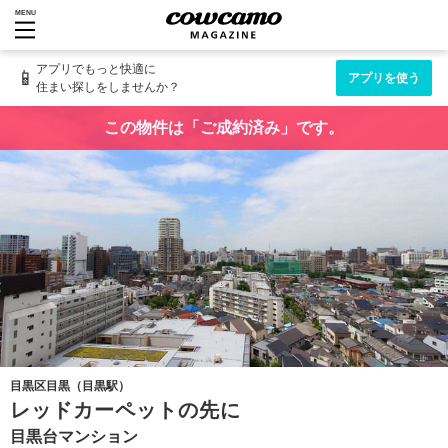
MENU
アプリでもっと快適に
📱
アプリを使う
住まい探しをしませんか？
この物件は「ご成約済み」です。
目黒区目黒（目黒駅）
レッドカーペットの先に
目黒台マンション