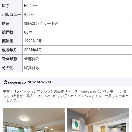
広さ
50.49㎡
バルコニー
4.50㎡
構造
鉄筋コンクリート造
総戸数
66戸
築年月
1993年2月
改装年月
2021年4月
管理形態
全部委託
その他
家具付き
NEW ARRIVAL
中古・リノベーションマンションの売買サービス「cowcamo（カウカモ）」。暮
らしの妄想から購入、そして次の住まい手へのバトンパスまでも、一貫してサポー
トします。