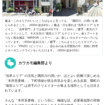
左上・
このエリアのいいところはなんと言っても、「隅田川」の潤いを感
じられるところ。（600m 徒歩8分）／
右上・
川を渡れば “浅草エリア” もす
ぐそこ。「浅草雷門」までは徒歩14分です。（1.1km）／
左下・
東京のブ
ルックリンとして、今大注目の “蔵前エリア” もテリトリー。食とアートを
つなぐ複合施設「MIRROR（ミラー）」は、新しいカルチャーのハブにな
っています。（850m 徒歩11分）／
右下・
こぢんまりとしたイタリアンレ
ストラン「PINZO（ピンツォ）」。温かみのある雰囲気の中、気軽に料理
とオーガニックワインをいただけます。（800m 徒歩10分）
カウカモ編集部より
“浅草エリア” の活気と隅田川の潤いが、ほどよい距離で楽しめる
「本所吾妻橋」。下町情緒が残る街並みを楽しめる反面、隣町の
“蔵前エリア” は若手のクリエイターが集まる場所としても注目さ
れています。
そんな「本所吾妻橋」という街に、極端な話、必要最低限の荷物