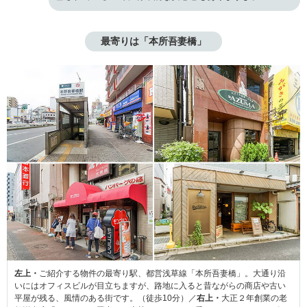
最寄りは「本所吾妻橋」
左上・
ご紹介する物件の最寄り駅、都営浅草線「本所吾妻橋」。大通り沿
いにはオフィスビルが目立ちますが、路地に入ると昔ながらの商店や古い
平屋が残る、風情のある街です。（徒歩10分）／
右上・
大正２年創業の老