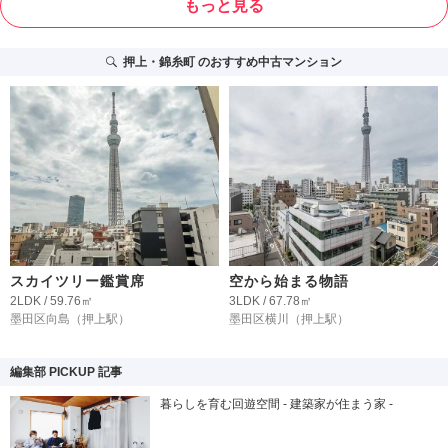
もっと見る
押上・錦糸町
のおすすめ中古マンション
スカイツリー鑑賞席
空から始まる物語
2LDK / 59.76㎡
3LDK / 67.78㎡
墨田区向島
（押上駅）
墨田区横川
（押上駅）
編集部 PICKUP 記事
暮らしを育む回遊空間 - 建築家が住まう家 -