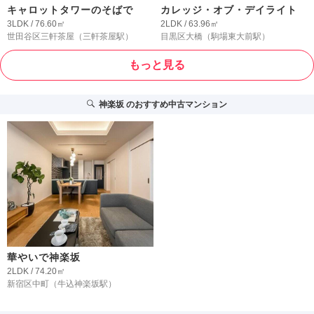
キャロットタワーのそばで
カレッジ・オブ・デイライト
3LDK / 76.60㎡
2LDK / 63.96㎡
世田谷区三軒茶屋
（三軒茶屋駅）
目黒区大橋
（駒場東大前駅）
もっと見る
神楽坂
のおすすめ中古マンション
華やいで神楽坂
2LDK / 74.20㎡
新宿区中町
（牛込神楽坂駅）