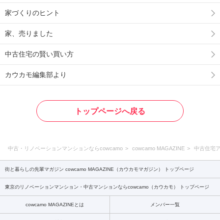
家づくりのヒント
家、売りました
中古住宅の賢い買い方
カウカモ編集部より
トップページへ戻る
中古・リノベーションマンションならcowcamo
cowcamo MAGAZINE
中古住宅
街と暮らしの先輩マガジン cowcamo MAGAZINE（カウカモマガジン） トップページ
東京のリノベーションマンション・中古マンションならcowcamo（カウカモ） トップページ
cowcamo MAGAZINEとは
メンバー一覧