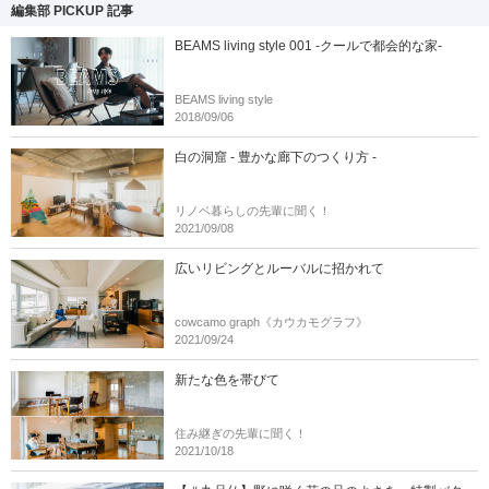
編集部 PICKUP 記事
BEAMS living style 001 -クールで都会的な家-
BEAMS living style
2018/09/06
白の洞窟 - 豊かな廊下のつくり方 -
リノベ暮らしの先輩に聞く！
2021/09/08
広いリビングとルーバルに招かれて
cowcamo graph《カウカモグラフ》
2021/09/24
新たな色を帯びて
住み継ぎの先輩に聞く！
2021/10/18