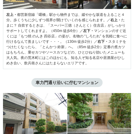
左上・
都営新宿線「曙橋」駅から物件までは、緩やかな坂道を上ること４
分。歩くうちに少しずつ視界が開けていくのを感じられます。／
右上・
た
まに？ 自炊するときは、「スーパー三徳（さんとく）住吉店」がしっかり
サポートしてくれますよ。（450m 徒歩6分）／
左下・
マンションのすぐ近
くには「もつ焼 のんき 四谷店」の姿が。名物の “しろたれ” を気軽に食べに
行けるなんて羨ましいです・・・。（130m 徒歩2分）／
右下・
スタミナを
つけたくなったら、「とんかつ 鈴新」へ。（85m 徒歩2分）定番の煮カツ
はもちろん、乗せカツやソースカツなどの、ひとひねり効いたメニューも
大人気。夜の荒木町にはこのほかにも、知る人ぞ知る名店や居酒屋がひし
めき合い、飲兵衛さんにはたまらないエリアです。
車力門通り沿いに佇むマンション