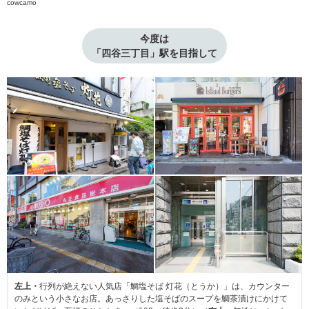
cowcamo
今度は

「四谷三丁目」駅を目指して
左上・
行列が絶えない人気店「鯛塩そば 灯花（とうか）」は、カウンター
のみという小さなお店。あっさりした塩そばのスープを鯛茶漬けにかけて