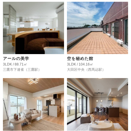
アールの美学
空を秘めた館
3LDK / 88.71㎡
3LDK / 104.16㎡
三鷹市下連雀
（三鷹駅）
大田区中央
（西馬込駅）