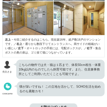
左上・
今回ご紹介するのはこちら。現在築16年、総戸数18戸のマンション
です。／
右上・
通りから数段下りてエントランスへ。両サイドの植栽がい
い感じ♪／
左下・
オートロックの手前には、宅配ボックスが。／
右下・
集合
ポストの奥の扉は、ゴミ捨て場につながっています。
こちらの物件では犬・猫は１匹まで、体長50cm相当・体重
10kg以内のものでしたら飼育可能です。また、住居兼事務
売主さま
所としてご利用いただくことも可能ですよ。
懐が深いですね！ この立地を活かして、SOHO生活を始め
るのも素敵カモ！
cowcamo
５階でございます