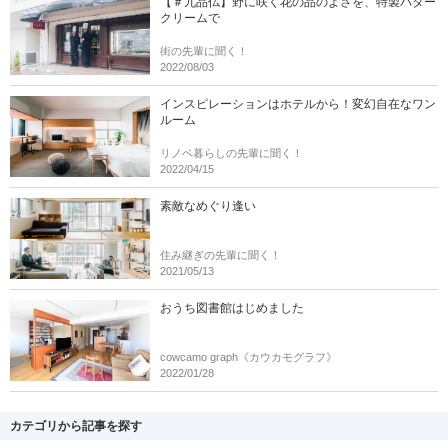
【＃九品仏】野に咲く花の品のよさを、特製バター
クリームで
街の先輩に聞く！
2022/08/03
インスピレーションはホテルから！変幻自在なワン
ルーム
リノベ暮らしの先輩に聞く！
2022/04/15
素敵なめぐり逢い
住み継ぎの先輩に聞く！
2021/05/13
おうち図書館はじめました
cowcamo graph《カウカモグラフ》
2022/01/28
カテゴリから記事を探す