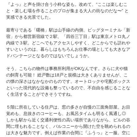
『よっ』と声を掛け合う小粋な姿も。改めて、“ここは楽しむこ
と・楽しむ場を作ることのプロが集まる大人の街なのだな〜” と
実感できる光景でした。
最寄りである「曙橋」駅は山手線の内側、ビッグターミナル「新
宿」から都営新宿線で２駅、「四谷三丁目」駅は東京メトロ丸ノ
内線で３駅。どこへでもアクセスしやすく、どこからでも訪れや
すいというのは、暮らしはもちろんお仕事の場としても大きなア
ドバンテージとなるのではないでしょうか。
そう、こちらの物件は事務所利用がOKなんです。さらに犬や猫
の飼育も可能！ 総戸数は18戸と規模は大きくありませんが、こ
の懐の深さはなかなかのものです。オートロックや宅配ボックス
といった現代的な設備も整っているので、不自由を感じることな
く生活することができそうですね。
５階に所在している住戸は、窓の多さが自慢の三面角部屋。お目
覚めも、息抜きのコーヒーも、お風呂タイムも明るく風通し◎
しかも駅から近く交通利便性の高い場所でありながら、ビルの谷
間に埋もれることなく、バルコニーから開けた空を眺められるの
は大きな魅力です。例えば作業の合間に『ふうっ』と一服。空に