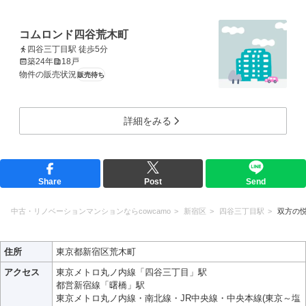
コムロンド四谷荒木町
四谷三丁目駅 徒歩5分
築24年
18戸
物件の販売状況
販売待ち
詳細をみる
Share
Post
Send
中古・リノベーションマンションならcowcamo
新宿区
四谷三丁目駅
双方の
住所
東京都新宿区荒木町
アクセス
東京メトロ丸ノ内線「四谷三丁目」駅
都営新宿線「曙橋」駅
東京メトロ丸ノ内線・南北線・JR中央線・中央本線(東京～塩