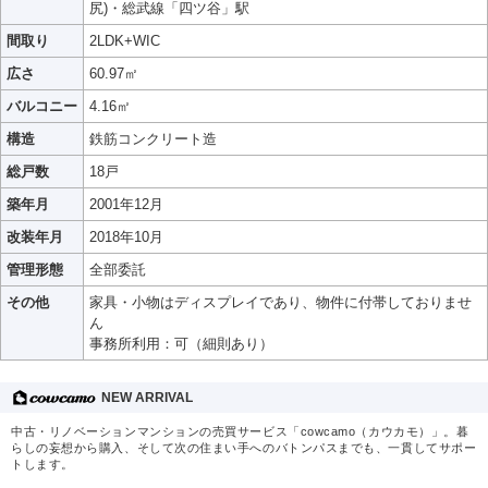
尻)・総武線「四ツ谷」駅
間取り
2LDK+WIC
広さ
60.97㎡
バルコニー
4.16㎡
構造
鉄筋コンクリート造
総戸数
18戸
築年月
2001年12月
改装年月
2018年10月
管理形態
全部委託
その他
家具・小物はディスプレイであり、物件に付帯しておりませ
ん
事務所利用：可（細則あり）
NEW ARRIVAL
中古・リノベーションマンションの売買サービス「cowcamo（カウカモ）」。暮
らしの妄想から購入、そして次の住まい手へのバトンパスまでも、一貫してサポー
トします。