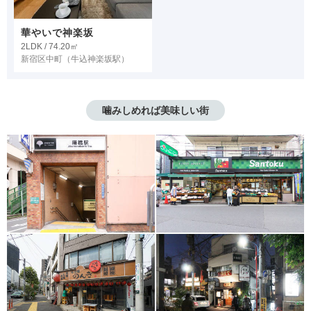
華やいで神楽坂
2LDK / 74.20㎡
新宿区中町
（牛込神楽坂駅）
噛みしめれば美味しい街