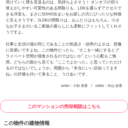
溶けていく煙を見送るのは、気持ちよさそう！ オンオフの切り
替えがしやすい可変性のある間取りも、LDKを通らずアクセスで
きる洋室も、まさにSOHO住まいをお探しの方にぴったりな特徴
と言えそうです。2LDKの間取りは、おふたりはもちろん、小さ
なお子さまのいるご家族の暮らしにも柔軟にフィットしてくれそ
うですよ。
仕事と生活の場が同じであることの気楽さ・効率のよさは、想像
に容易いですよね。この物件だったら、“そこを一緒にするとプ
ライベート空間が侵食されるのではないか” という心配もご無
用。どちらの面から見ても『ここでよかった』と思っていただけ
るのではないでしょうか。周囲から『本当にいい店知ってます
ね』の評価も付いて来ること、うけあいです。
writer：小杉 美香 / editor：外山 友香
このマンションの売却相談はこちら
この物件の建物情報