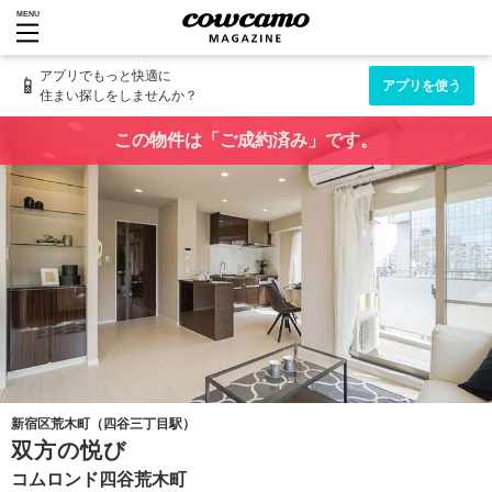
MENU
アプリでもっと快適に
📱
アプリを使う
住まい探しをしませんか？
この物件は「ご成約済み」です。
新宿区荒木町（四谷三丁目駅）
双方の悦び
コムロンド四谷荒木町