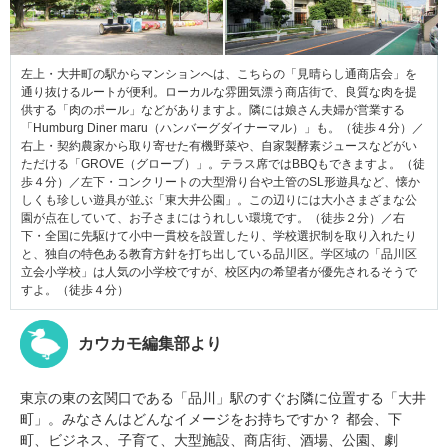
左上・大井町の駅からマンションへは、こちらの「見晴らし通商店会」を
通り抜けるルートが便利。ローカルな雰囲気漂う商店街で、良質な肉を提
供する「肉のポール」などがありますよ。隣には娘さん夫婦が営業する
「Humburg Diner maru（ハンバーグダイナーマル）」も。（徒歩４分）／
右上・契約農家から取り寄せた有機野菜や、自家製酵素ジュースなどがい
ただける「GROVE（グローブ）」。テラス席ではBBQもできますよ。（徒
歩４分）／左下・コンクリートの大型滑り台や土管のSL形遊具など、懐か
しくも珍しい遊具が並ぶ「東大井公園」。この辺りには大小さまざまな公
園が点在していて、お子さまにはうれしい環境です。（徒歩２分）／右
下・全国に先駆けて小中一貫校を設置したり、学校選択制を取り入れたり
と、独自の特色ある教育方針を打ち出している品川区。学区域の「品川区
立会小学校」は人気の小学校ですが、校区内の希望者が優先されるそうで
すよ。（徒歩４分）
カウカモ編集部より
東京の東の玄関口である「品川」駅のすぐお隣に位置する「大井
町」。みなさんはどんなイメージをお持ちですか？ 都会、下
町、ビジネス、子育て、大型施設、商店街、酒場、公園、劇