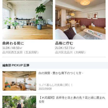
曲終わる前に
品格に佇む
1LDK / 48.50㎡
2LDK / 52.73㎡
品川区西五反田
（五反田駅）
品川区北品川
（大崎駅）
編集部 PICKUP 記事
白の洞窟 - 豊かな廊下のつくり方 -
リノベ暮らしの先輩に聞く！
2021/09/08
【＃武蔵関】吉祥寺と目と鼻の先？花と緑に囲まれ
る街