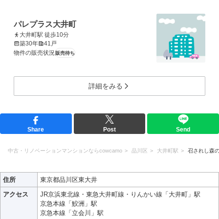
パレプラス大井町
大井町駅 徒歩10分
築30年
41戸
物件の販売状況
販売待ち
詳細をみる
Share
Post
Send
中古・リノベーションマンションならcowcamo
品川区
大井町駅
召されし森
住所
東京都品川区東大井
アクセス
JR京浜東北線・東急大井町線・りんかい線「大井町」駅
京急本線「鮫洲」駅
京急本線「立会川」駅