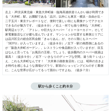
左上・JR京浜東北線・東急大井町線・臨海高速鉄道りんかい線が利用でき
る「大井町」駅。お隣駅である「品川」以外にも東京・横浜・自由が丘・
二子玉川・東京テレポートなど、便利で楽しい街にも乗換ナシでアクセス
できるのが魅力です。（徒歩８分）／右上・何でも揃う便利な「大井町」
駅周辺エリア。「アトレ」や巨大なスーパー「イトーヨーカドー」そして
家電量販店などが建ち並んでいます。マンションが位置する東側エリアに
は品川区立の総合区民会館「きゅりあん」が。その１階にもスーパー
「SEIYU」が入っていますよ。（徒歩８分）／左下・駅の南西側にあるの
が「阪急大井町ガーデン」。レストランや食品館が入っていますが、目玉
はなんと言っても「お風呂の王様」でしょう。徒歩圏内のスーパー銭湯は
最高！ （徒歩９分）／右下・いきなりのディープな空間。違う街？ いえい
え、これも大井町なんです！ 「大井東小路飲食店街」には、昭和の古きよ
き時代を感じるような酒場がズラリ。駅前のショッピングビルのすぐ裏側
に、こんな世界が広がってるって面白いですよね。（徒歩７分）
駅から歩くこと約８分