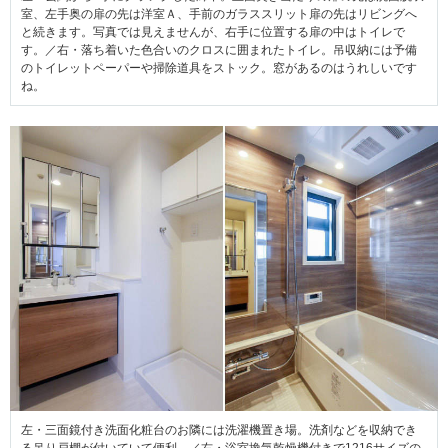
室、左手奥の扉の先は洋室Ａ、手前のガラススリット扉の先はリビングへ
と続きます。写真では見えませんが、右手に位置する扉の中はトイレで
す。／右・落ち着いた色合いのクロスに囲まれたトイレ。吊収納には予備
のトイレットペーパーや掃除道具をストック。窓があるのはうれしいです
ね。
左・三面鏡付き洗面化粧台のお隣には洗濯機置き場。洗剤などを収納でき
る吊り戸棚が付いていて便利。／右・浴室換気乾燥機付きで1216サイズの