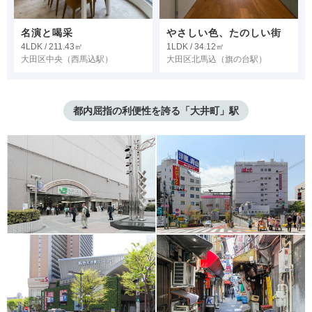
名演と喝采
やさしい色、たのしい街
4LDK / 211.43㎡
1LDK / 34.12㎡
大田区中央
（西馬込駅）
大田区北馬込
（旗の台駅）
都内屈指の利便性を誇る「大井町」駅