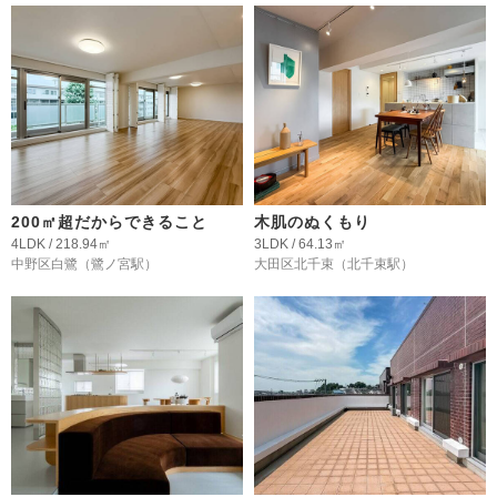
200㎡超だからできること
木肌のぬくもり
4LDK / 218.94㎡
3LDK / 64.13㎡
中野区白鷺
（鷺ノ宮駅）
大田区北千束
（北千束駅）