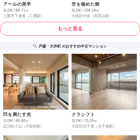
アールの美学
空を秘めた館
3LDK / 88.71㎡
3LDK / 104.16㎡
三鷹市下連雀
（三鷹駅）
大田区中央
（西馬込駅）
もっと見る
戸越・大井町
のおすすめ中古マンション
凹を満たす光
クラシフト
1LDK / 49.88㎡
3LDK / 70.29㎡
品川区小山
（不動前駅）
大田区北千束
（北千束駅）