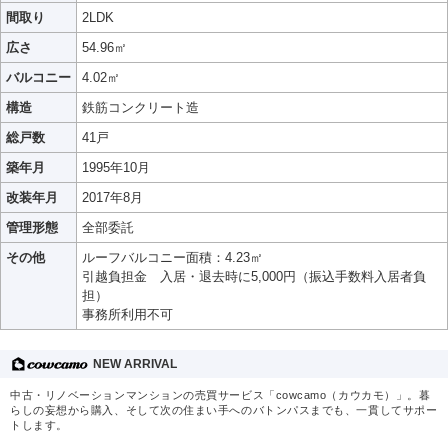
間取り
2LDK
広さ
54.96㎡
バルコニー
4.02㎡
構造
鉄筋コンクリート造
総戸数
41戸
築年月
1995年10月
改装年月
2017年8月
管理形態
全部委託
その他
ルーフバルコニー面積：4.23㎡
引越負担金 入居・退去時に5,000円（振込手数料入居者負
担）
事務所利用不可
NEW ARRIVAL
中古・リノベーションマンションの売買サービス「cowcamo（カウカモ）」。暮
らしの妄想から購入、そして次の住まい手へのバトンパスまでも、一貫してサポー
トします。