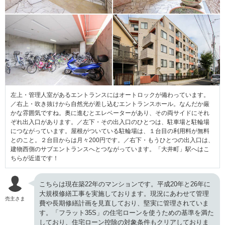
左上・管理人室があるエントランスにはオートロックが備わっています。
／右上・吹き抜けから自然光が差し込むエントランスホール。なんだか厳
かな雰囲気ですね。奥に進むとエレベーターがあり、その両サイドにそれ
ぞれ出入口があります。／左下・その出入口のひとつは、駐車場と駐輪場
につながっています。屋根がついている駐輪場は、１台目の利用料が無料
とのこと。２台目からは月々200円です。／右下・もうひとつの出入口は、
建物西側のサブエントランスへとつながっています。「大井町」駅へはこ
ちらが近道です！
こちらは現在築22年のマンションです。平成20年と26年に
大規模修繕工事を実施しております。現況にあわせて管理
売主さま
費や長期修繕計画を見直しており、堅実に管理されていま
す。「フラット35S」の住宅ローンを使うための基準を満た
しており、住宅ローン控除の対象条件もクリアしておりま