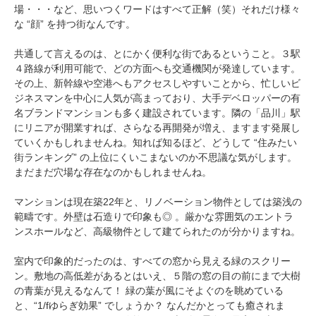
場・・・など、思いつくワードはすべて正解（笑）それだけ様々
な “顔” を持つ街なんです。
共通して言えるのは、とにかく便利な街であるということ。３駅
４路線が利用可能で、どの方面へも交通機関が発達しています。
その上、新幹線や空港へもアクセスしやすいことから、忙しいビ
ジネスマンを中心に人気が高まっており、大手デベロッパーの有
名ブランドマンションも多く建設されています。隣の「品川」駅
にリニアが開業すれば、さらなる再開発が増え、ますます発展し
ていくかもしれませんね。知れば知るほど、どうして “住みたい
街ランキング” の上位にくいこまないのか不思議な気がします。
まだまだ穴場な存在なのかもしれませんね。
マンションは現在築22年と、リノベーション物件としては築浅の
範疇です。外壁は石造りで印象も◎ 。厳かな雰囲気のエントラ
ンスホールなど、高級物件として建てられたのが分かりますね。
室内で印象的だったのは、すべての窓から見える緑のスクリー
ン。敷地の高低差があるとはいえ、５階の窓の目の前にまで大樹
の青葉が見えるなんて！ 緑の葉が風にそよぐのを眺めている
と、“1/fゆらぎ効果” でしょうか？ なんだかとっても癒されま