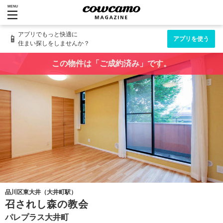
MENU
アプリでもっと快適に
📱
アプリを使う
住まい探しをしませんか？
この物件は「ご成約済み」です。
品川区東大井（大井町駅）
召されし森の教会
パレプラス大井町