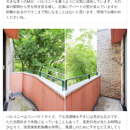
大きな木々の緑が、バルコニーを覆うように元気に成長しています。その
葉の隙間から空を仰ぎ見る感じ。正面にアパートの窓が並んでいますが、
距離があるのでそこまで気になることはないと思います。現地でお確かめ
くださいね。
バルコニーはコンパクトサイズ。でも洗濯物を干すには充分な広さです。
ただ北西向きで木陰になっていることもあって、直射日光が当たる時間は
少なそう。浴室換気乾燥機を併用し、風通しのために干すなど工夫してく