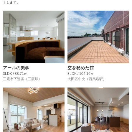
トします。
アールの美学
空を秘めた館
3LDK / 88.71㎡
3LDK / 104.16㎡
三鷹市下連雀
（三鷹駅）
大田区中央
（西馬込駅）