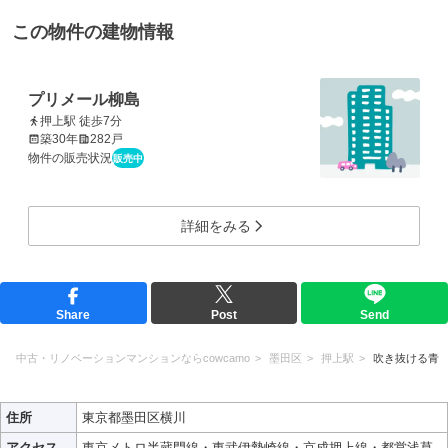
この物件の建物情報
プリメール柳島
押上駅 徒歩7分
築30年
282戸
物件の販売状況
販売中
詳細をみる
Share
Post
Send
中古・リノベーションマンションならcowcamo
墨田区
押上駅
吹き抜ける青
住所
東京都墨田区横川
アクセス
東京メトロ半蔵門線・東武伊勢崎線・京成押上線・都営浅草