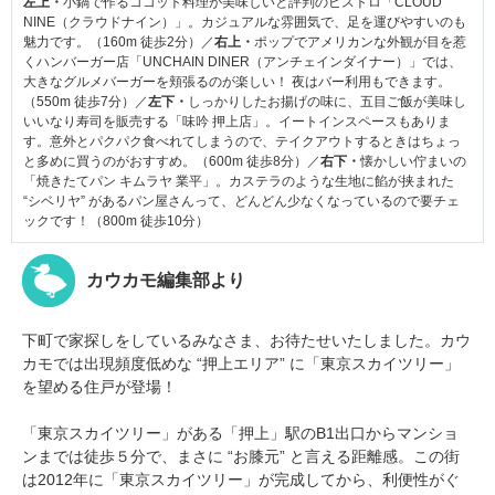
左上・
小鍋で作るココット料理が美味しいと評判のビストロ「CLOUD
NINE（クラウドナイン）」。カジュアルな雰囲気で、足を運びやすいのも
魅力です。（160m 徒歩2分）／
右上・
ポップでアメリカンな外観が目を惹
くハンバーガー店「UNCHAIN DINER（アンチェインダイナー）」では、
大きなグルメバーガーを頬張るのが楽しい！ 夜はバー利用もできます。
（550m 徒歩7分）／
左下・
しっかりしたお揚げの味に、五目ご飯が美味し
いいなり寿司を販売する「味吟 押上店」。イートインスペースもありま
す。意外とパクパク食べれてしまうので、テイクアウトするときはちょっ
と多めに買うのがおすすめ。（600m 徒歩8分）／
右下・
懐かしい佇まいの
「焼きたてパン キムラヤ 業平」。カステラのような生地に餡が挟まれた
“シベリヤ” があるパン屋さんって、どんどん少なくなっているので要チェ
ックです！（800m 徒歩10分）
カウカモ編集部より
下町で家探しをしているみなさま、お待たせいたしました。カウ
カモでは出現頻度低めな “押上エリア” に「東京スカイツリー」
を望める住戸が登場！
「東京スカイツリー」がある「押上」駅のB1出口からマンショ
ンまでは徒歩５分で、まさに “お膝元” と言える距離感。この街
は2012年に「東京スカイツリー」が完成してから、利便性がぐ