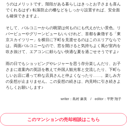
うのはメリットです。階段がある暮らしはきっとお子さまも喜ん
でくれるはず♪ 転落防止の柵などをしっかり設置すれば、安全面
も確保できますよ。
そして、バルコニーからの眺望は何ものにも代えがたい景色。リ
バービューやグリーンビューもいいけれど、首都を象徴する「東
京スカイツリー」を横目に下町を見渡せるのはこのエリアならで
は。両面バルコニーなので、窓を開けると気持ちよく風が室内を
吹き抜けて、エアコンに頼らない快適な夏を過ごせそうですよ♪
雨の日でもショッピングやレジャーを思う存分楽しんだり、お子
さまに道案内の英語を教えて外国人観光客と交流したり、下町ら
しいお店に通って粋な店員さんと仲よくなったり……。楽しみ方
の妄想が止まりません。この妄想の続きは、内見時に引き続きよ
ろしくお願いします♪
writer：島村 麻美 / editor：平野 翔子
このマンションの売却相談はこちら