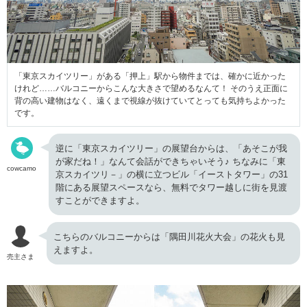
「東京スカイツリー」がある「押上」駅から物件までは、確かに近かった
けれど……バルコニーからこんな大きさで望めるなんて！ そのうえ正面に
背の高い建物はなく、遠くまで視線が抜けていてとっても気持ちよかった
です。
逆に「東京スカイツリー」の展望台からは、「あそこが我
が家だね！」なんて会話ができちゃいそう♪ ちなみに「
東
cowcamo
京スカイツリ－」の横に立つビル「イーストタワー」の
31
階にある
展望スペースなら、無料でタワー越しに街を見渡
すことができますよ。
こちらのバルコニーからは「隅田川花火大会」の花火も見
えますよ。
売主さま