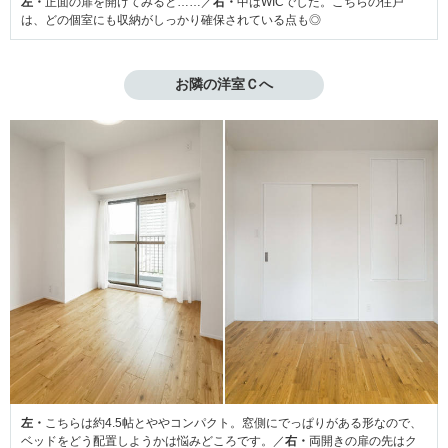
左・
正面の扉を開けてみると……／
右・
中はWICでした。こちらの住戸
は、どの個室にも収納がしっかり確保されている点も◎
お隣の洋室Ｃへ
左・
こちらは約4.5帖とややコンパクト。窓側にでっぱりがある形なので、
ベッドをどう配置しようかは悩みどころです。／
右・
両開きの扉の先はク