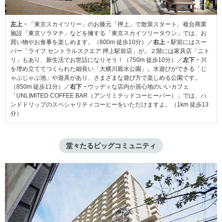
左上・
「東京スカイツリー」のお膝元「押上」で散策スタート。複合商業
施設「東京ソラマチ」などを擁する「東京スカイツリータウン」では、お
買い物やお食事を楽しめます。（800m 徒歩10分）／
右上・
駅前にはスー
パー「ライフ セントラルスクエア 押上駅前店」が。２階には家具店「ニト
リ」もあり、新生活でお世話になりそう！（750m 徒歩10分）／
左下・
川
を埋め立ててつくられた細長い「大横川親水公園」。水遊びができる「じ
ゃぶじゃぶ池」や遊具があり、さまざまな遊び方で楽しめる公園です。
（850m 徒歩11分）／
右下・
ウッディな店内が居心地のいいカフェ
「UNLIMITED COFFEE BAR（アンリミテッドコーヒーバー）」では、ハ
ンドドリップのスペシャリティコーヒーをいただけますよ。（1km 徒歩13
分）
堂々たるビッグコミュニティ