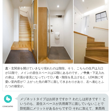
左・
玄関扉を開けていきなり現れたのは階段。そう、こちらの住戸は入口
が11階で、メインの居住スペースは12階にあるのです。／
中央・
下足入れ
の扉は、片面が姿見になっていて◎／
右・
階段を見上げると、LDK側に可
愛い室内窓が♡ 上がった先の廊下に面して水まわりがあり、左へ進むとふ
たつの個室が。
メゾネットタイプはお好きですか？ わたしは好きです！ と
いうのも、居住スペースが共用廊下に面していないことで
cowcamo
防犯面にメリットがあるからです◎ それに加えて、東西両