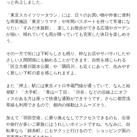
っと向上しました。
「東京スカイツリータウン」には、日々のお買い物や外食に便利
な商業施設「東京ソラマチ」や年間パスポートを持って常連にな
りたい「すみだ水族館」、楽しくお散歩ができる広場やガーデン
が揃い、晴れていても雨が降っていても充実した休日を楽しめそ
う。
その一方で街には下町らしさも残り、粋なお店やサバサバしたや
さしい人間関係にも触れることができます。自然を感じられる
「区立大横川親水公園」や「隅田川」も近くにあって、住みやす
く新しい下町の姿を感じられますよ。
また「押上」駅には東京メトロ半蔵門線が通っていて、なんと始
発駅！ 「大手町」「青山一丁目」「渋谷」などの沿線上にオフ
ィスがある方は座って快適な通勤ができそうです。さらに都営浅
草線も利用できるので、都内の移動はスムーズそう。
加えて「羽田空港」に乗り換えなしでアクセスできるのも、出張
や旅行が多いご家族にはうれしいポイントですね。ちなみに、自
転車なら「錦糸町」にもサクッと行けるので、ショッピング面の