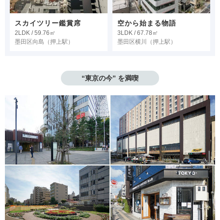
スカイツリー鑑賞席
空から始まる物語
2LDK / 59.76㎡
3LDK / 67.78㎡
墨田区向島
（押上駅）
墨田区横川
（押上駅）
“東京の今” を満喫