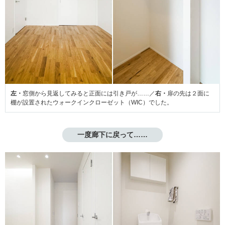
左・
窓側から見返してみると正面には引き戸が……／
右・
扉の先は２面に
棚が設置されたウォークインクローゼット（WIC）でした。
一度廊下に戻って……