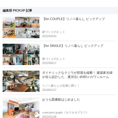
編集部 PICKUP 記事
【for COUPLE】リノベ暮らし ピックアップ
家づくりのヒント
2022/04/24
【for SINGLE】リノベ暮らし ピックアップ
家づくりのヒント
2022/06/17
ダイナミックなクジラが部屋を縦断！ 建築家夫婦
が自ら設計した、運河沿い約80㎡のワンルーム
リノベ暮らしの先輩に聞く！
2019/01/17
おうち図書館はじめました
cowcamo graph《カウカモグラフ》
2022/01/28