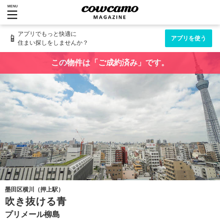
MENU
アプリでもっと快適に
📱
アプリを使う
住まい探しをしませんか？
この物件は「ご成約済み」です。
墨田区横川（押上駅）
吹き抜ける青
プリメール柳島