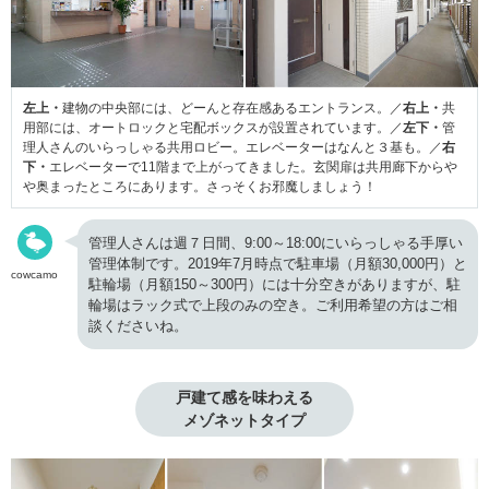
左上・
建物の中央部には、どーんと存在感あるエントランス。／
右上・
共
用部には、オートロックと宅配ボックスが設置されています。／
左下・
管
理人さんのいらっしゃる共用ロビー。エレベーターはなんと３基も。／
右
下・
エレベーターで11階まで上がってきました。玄関扉は共用廊下からや
や奥まったところにあります。さっそくお邪魔しましょう！
管理人さんは週７日間、9:00～18:00にいらっしゃる手厚い
管理体制です。2019年7月時点で駐車場（月額30,000円）と
cowcamo
駐輪場（月額150～300円）には十分空きがありますが、駐
輪場はラック式で上段のみの空き。ご利用希望の方はご相
談くださいね。
戸建て感を味わえる

メゾネットタイプ