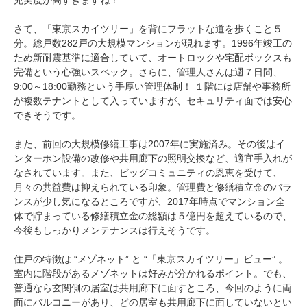
充実度が高すぎますね！
さて、「東京スカイツリー」を背にフラットな道を歩くこと５
分。総戸数282戸の大規模マンションが現れます。1996年竣工の
ため新耐震基準に適合していて、オートロックや宅配ボックスも
完備という心強いスペック。さらに、管理人さんは週７日間、
9:00～18:00勤務という手厚い管理体制！ １階には店舗や事務所
が複数テナントとして入っていますが、セキュリティ面では安心
できそうです。
また、前回の大規模修繕工事は2007年に実施済み。その後はイ
ンターホン設備の改修や共用廊下の照明交換など、適宜手入れが
なされています。また、ビッグコミュニティの恩恵を受けて、
月々の共益費は抑えられている印象。管理費と修繕積立金のバラ
ンスが少し気になるところですが、2017年時点でマンション全
体で貯まっている修繕積立金の総額は５億円を超えているので、
今後もしっかりメンテナンスは行えそうです。
住戸の特徴は “メゾネット” と “「東京スカイツリー」ビュー” 。
室内に階段があるメゾネットは好みが分かれるポイント。でも、
普通なら玄関側の居室は共用廊下に面すところ、今回のように両
面にバルコニーがあり、どの居室も共用廊下に面していないとい