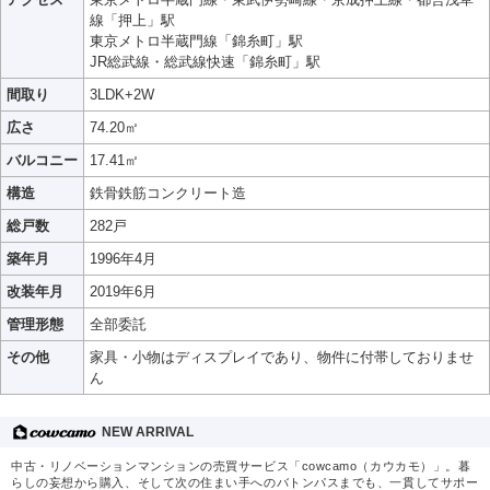
線「押上」駅
東京メトロ半蔵門線「錦糸町」駅
JR総武線・総武線快速「錦糸町」駅
間取り
3LDK+2W
広さ
74.20㎡
バルコニー
17.41㎡
構造
鉄骨鉄筋コンクリート造
総戸数
282戸
築年月
1996年4月
改装年月
2019年6月
管理形態
全部委託
その他
家具・小物はディスプレイであり、物件に付帯しておりませ
ん
NEW ARRIVAL
中古・リノベーションマンションの売買サービス「cowcamo（カウカモ）」。暮
らしの妄想から購入、そして次の住まい手へのバトンパスまでも、一貫してサポー