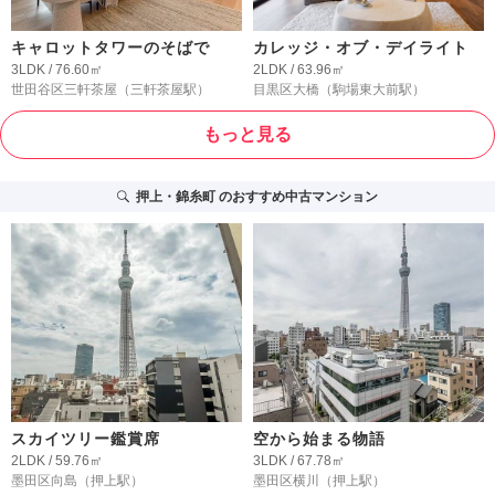
キャロットタワーのそばで
カレッジ・オブ・デイライト
3LDK / 76.60㎡
2LDK / 63.96㎡
世田谷区三軒茶屋
（三軒茶屋駅）
目黒区大橋
（駒場東大前駅）
もっと見る
押上・錦糸町
のおすすめ中古マンション
スカイツリー鑑賞席
空から始まる物語
2LDK / 59.76㎡
3LDK / 67.78㎡
墨田区向島
（押上駅）
墨田区横川
（押上駅）