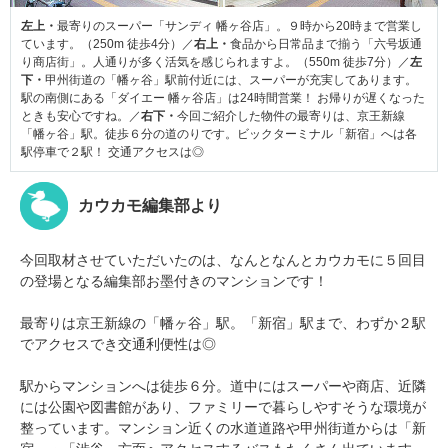
左上・
最寄りのスーパー「サンディ 幡ヶ谷店」。９時から20時まで営業し
ています。（250m 徒歩4分）／
右上・
食品から日常品まで揃う「六号坂通
り商店街」。人通りが多く活気を感じられますよ。（550m 徒歩7分）／
左
下・
甲州街道の「幡ヶ谷」駅前付近には、スーパーが充実してあります。
駅の南側にある「ダイエー 幡ヶ谷店」は24時間営業！ お帰りが遅くなった
ときも安心ですね。／
右下・
今回ご紹介した物件の最寄りは、京王新線
「幡ヶ谷」駅。徒歩６分の道のりです。ビックターミナル「新宿」へは各
駅停車で２駅！ 交通アクセスは◎
カウカモ編集部より
今回取材させていただいたのは、なんとなんとカウカモに５回目
の登場となる編集部お墨付きのマンションです！
最寄りは京王新線の「幡ヶ谷」駅。「新宿」駅まで、
わずか２駅
でアクセスでき交通利便性は◎
駅からマンションへは徒歩６分。道中にはスーパーや商店、近隣
には公園や図書館があり、ファミリーで暮らしやすそうな環境が
整っています。マンション近くの水道道路や甲州街道からは「新