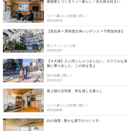
建築家とつくるリノベ暮らし！光を操る住まい
リノベ暮らしの先輩に聞く！
2021/05/02
【恵比寿 × 秀和恵比寿レジデンス × 守岡加奈多】
街とマンションと私
2020/12/27
【＃大塚】人と同じじゃつまらない。カラフルな冒
険に乗り出した、この街を見よ
街の先輩に聞く！
2021/12/17
最上階の古民家、和を感じる暮らし
リノベ暮らしの先輩に聞く！
2021/08/06
白の洞窟 - 豊かな廊下のつくり方 -