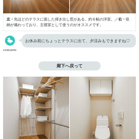
左・
先ほどのテラスに面した掃き出し窓がある、約６帖の洋室。／
右・
収
納が備わっており、主寝室として使うのがオススメです。
お休み前にちょっとテラスに出て、夕涼みもできますね♡
cowcamo
廊下へ戻って