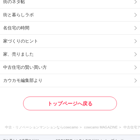
街のネタ帖
街と暮らしラボ
名住宅の時間
家づくりのヒント
家、売りました
中古住宅の賢い買い方
カウカモ編集部より
トップページへ戻る
中古・リノベーションマンションならcowcamo
cowcamo MAGAZINE
中古住宅