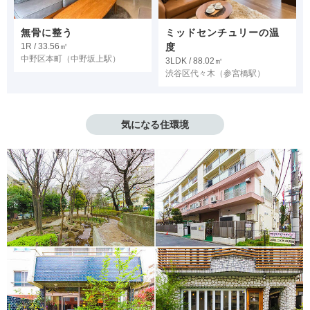
無骨に整う
ミッドセンチュリーの温
1R / 33.56㎡
度
中野区本町
（中野坂上駅）
3LDK / 88.02㎡
渋谷区代々木
（参宮橋駅）
気になる住環境