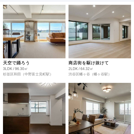
天空で踊ろう
商店街を駆け抜けて
3LDK / 96.30㎡
2LDK / 64.32㎡
杉並区和田
（中野富士見町駅）
渋谷区幡ヶ谷
（幡ヶ谷駅）