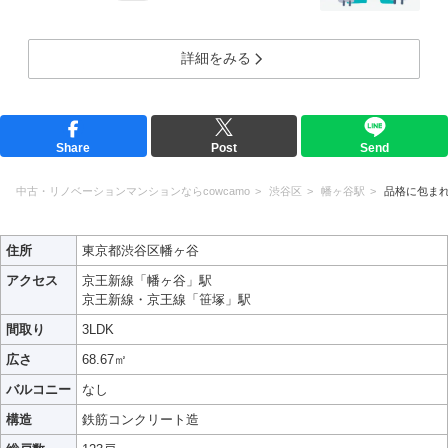
詳細をみる
Share
Post
Send
中古・リノベーションマンションならcowcamo
渋谷区
幡ヶ谷駅
品格に包まれた
住所
東京都渋谷区幡ヶ谷
アクセス
京王新線「幡ヶ谷」駅
京王新線・京王線「笹塚」駅
間取り
3LDK
広さ
68.67㎡
バルコニー
なし
構造
鉄筋コンクリート造