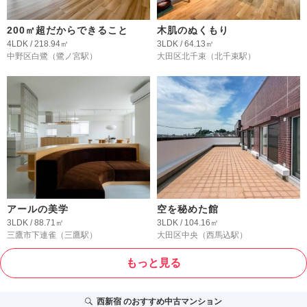
200㎡超だからできること
木肌のぬくもり
4LDK / 218.94㎡
3LDK / 64.13㎡
中野区白鷺
（鷺ノ宮駅）
大田区北千束
（北千束駅）
アールの美学
空を秘めた館
3LDK / 88.71㎡
3LDK / 104.16㎡
三鷹市下連雀
（三鷹駅）
大田区中央
（西馬込駅）
もっと見る
西新宿
のおすすめ中古マンション