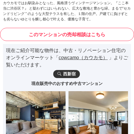
カウカモではお馴染みとなった、風格漂うヴィンテージマンション。『ここ本
当に渋谷区？』 と疑わずにはいられない、広大な敷地と豊かな緑。まるで“セカ
ンドリビング ” のような大型テラスを有した、１階の住戸。戸建てに負けずと
も劣らないゆとりを醸し都心で叶える、優雅な子育て。
このマンションの売却相談はこちら
現在ご紹介可能な物件は、中古・リノベーション住宅の
オンラインマーケット「
cowcamo（カウカモ）
」よりご
覧いただけます。
西新宿
現在販売中のおすすめ中古マンション