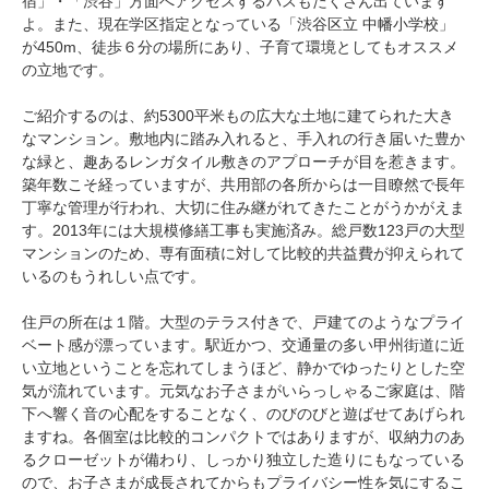
宿」・「渋谷」方面へアクセスするバスもたくさん出ています
よ。また、現在学区指定となっている「渋谷区立 中幡小学校」
が450m、徒歩６分の場所にあり、子育て環境としてもオススメ
の立地です。
ご紹介するのは、約5300平米もの広大な土地に建てられた大き
なマンション。敷地内に踏み入れると、手入れの行き届いた豊か
な緑と、趣あるレンガタイル敷きのアプローチが目を惹きます。
築年数こそ経っていますが、共用部の各所からは一目瞭然で長年
丁寧な管理が行われ、大切に住み継がれてきたことがうかがえま
す。2013年には大規模修繕工事も実施済み。総戸数123戸の大型
マンションのため、専有面積に対して比較的共益費が抑えられて
いるのもうれしい点です。
住戸の所在は１階。大型のテラス付きで、戸建てのようなプライ
ベート感が漂っています。駅近かつ、交通量の多い甲州街道に近
い立地ということを忘れてしまうほど、静かでゆったりとした空
気が流れています。元気なお子さまがいらっしゃるご家庭は、階
下へ響く音の心配をすることなく、のびのびと遊ばせてあげられ
ますね。各個室は比較的コンパクトではありますが、収納力のあ
るクローゼットが備わり、しっかり独立した造りにもなっている
ので、お子さまが成長されてからもプライバシー性を気にするこ