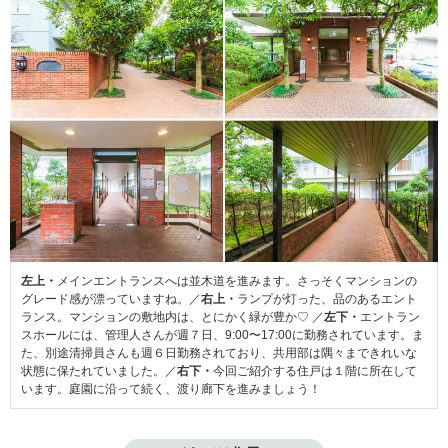
左上・
メインエントランスへは並木道を進みます。さっそくマンションの
グレード感が漂っていますね。／
右上・
ランプが灯った、品のあるエント
ランス。マンションの敷地内は、とにかく緑が豊か♡ ／
左下・
エントラン
スホールには、管理人さんが週７
日、9:00〜17:00に勤務されています。ま
た、別途清掃員さんも週６日勤務されており、共用部は隅々まできれいな
状態に保たれていました。／
右下・
今回ご紹介する住戸は１階に所在して
います。庭園に沿って続く、渡り廊下を進みましょう！