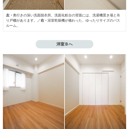
左・
奥行きの深い洗面脱衣所。洗面化粧台の背面には、洗濯機置き場と吊
り戸棚があります。／
右・
浴室乾燥機が備わった、ゆったりサイズのバス
ルーム。
洋室Ｂへ