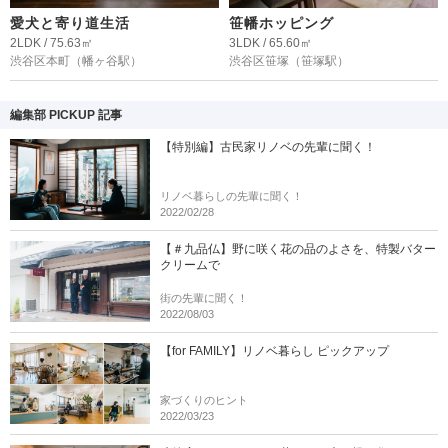
愛犬と寄り道生活
笹幡ホッピング
2LDK / 75.63㎡
3LDK / 65.60㎡
渋谷区本町
（幡ヶ谷駅）
渋谷区笹塚
（笹塚駅）
編集部 PICKUP 記事
【特別編】古民家リノベの先輩に聞く！
リノベ暮らしの先輩に聞く！
2022/02/28
【＃九品仏】野に咲く花の品のよさを、特製バター
クリームで
街の先輩に聞く！
2022/08/03
【for FAMILY】リノベ暮らし ピックアップ
家づくりのヒント
2022/03/23