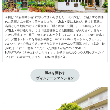
今回は “渋谷区幡ヶ谷” にやってまいりました！ それでは、ご紹介する物件
のご近所さんを探って行きましょう。
／
左上・
夏は水遊び、春はお花見の
名所として
地域の方々に
愛される
「幡ヶ谷第三公園」
。（80m 徒歩１分）
／
右上・
中野通り沿いには「区立笹塚こども図書館」があります。赤ちゃ
んから児童まで、親子で楽しめる本が充実してありますよ。（320m 徒歩４
分）／
左下・
レトロな外観が素敵な「mosha cafe（モッシャカフェ）」。
おひとりでも心地よく過ごせそうなアットホームな雰囲気です。（210m 徒
歩3分）／
右下・
材料にこだわったお菓子が魅力の「NATURE
NAKAYAMA（ナチュレナカヤマ）」。お子さまのおやつや大切な方へのギ
フトに、いかがでしょうか。（350m 徒歩5分）
風格を漂わす
ヴィンテージマンション