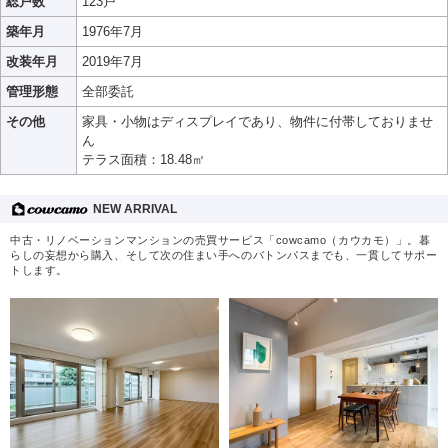
総戸数
123戸
築年月
1976年7月
改装年月
2019年7月
管理形態
全部委託
その他
家具・小物はディスプレイであり、物件に付帯しておりませ
ん
テラス面積：18.48㎡
NEW ARRIVAL
中古・リノベーションマンションの売買サービス「cowcamo（カウカモ）」。暮
らしの妄想から購入、そして次の住まい手へのバトンパスまでも、一貫してサポー
トします。