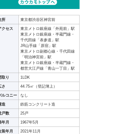
住所
東京都渋谷区神宮前
アクセス
東京メトロ銀座線「外苑前」駅
東京メトロ銀座線・半蔵門線・
千代田線「表参道」駅
JR山手線「原宿」駅
東京メトロ副都心線・千代田線
「明治神宮前」駅
東京メトロ銀座線・半蔵門線・
都営大江戸線「青山一丁目」駅
間取り
1LDK
広さ
44.75㎡（登記簿上）
バルコニー
なし
構造
鉄筋コンクリート造
総戸数
25戸
築年月
1967年5月
改装年月
2021年11月