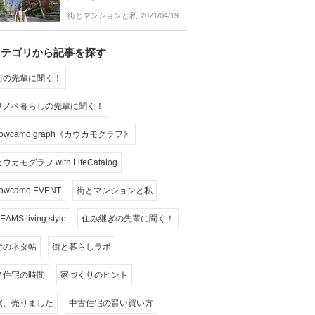
街とマンションと私
2021/04/19
カテゴリから記事を探す
街の先輩に聞く！
リノベ暮らしの先輩に聞く！
cowcamo graph《カウカモグラフ》
ウカモグラフ with LifeCatalog
owcamo EVENT
街とマンションと私
EAMS living style
住み継ぎの先輩に聞く！
街のネタ帖
街と暮らしラボ
名住宅の時間
家づくりのヒント
家、売りました
中古住宅の賢い買い方