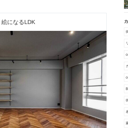
絵になるLDK
カ
c
B