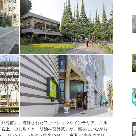
「外苑前」。洗練されたファッションやインテリア、グル
／
右上・
少し歩くと「明治神宮外苑」が。都会にいながら
はいかが。（950m 徒歩12分）／
左下・
“表参道エリ