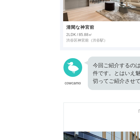
清閑な神宮前
2LDK / 85.88㎡
渋谷区神宮前
（渋谷駅）
今回ご紹介するの
件です。とはいえ
切ってご紹介させ
cowcamo