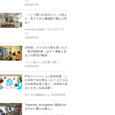
フ》
2026/07/25
「ここで暮らす自分たち」が見え
た。育ててきた価値観で選んだ住
まい
cowcamo graph《カウカモグラ
フ》
2026/07/03
10年前、カウカモで家を買った人
「第1号契約者」は今？ 家族と住
まいの変化の軌跡
リノベ暮らしの先輩に聞く！
2026/07/02
中古リノベーション住宅市場、こ
の10年で何が変わった？ カウカモ
が10年間を振り返り、2035年の住
まいさがしを読み解く
カウカモ編集部より
2026/07/02
“Separate, but together.”家族がゆ
るやかに繋がる暮らし