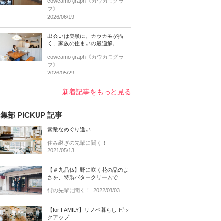
cowcamo graph《カウカモグラ
フ》
2026/06/19
出会いは突然に。カウカモが描
く、家族の住まいの最適解。
cowcamo graph《カウカモグラ
フ》
2026/05/29
新着記事をもっと見る
集部 PICKUP 記事
素敵なめぐり逢い
住み継ぎの先輩に聞く！
2021/05/13
【＃九品仏】野に咲く花の品のよ
さを、特製バタークリームで
街の先輩に聞く！
2022/08/03
【for FAMILY】リノベ暮らし ピッ
クアップ