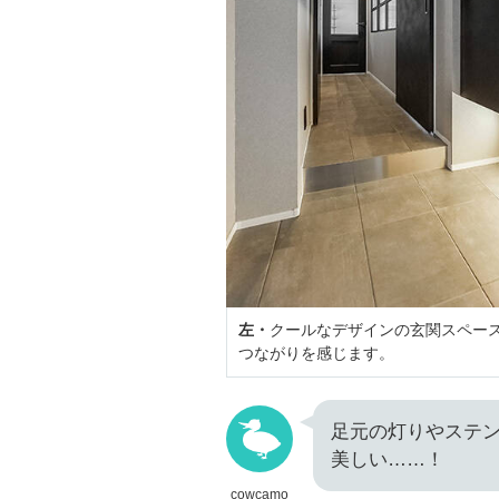
左・
クールなデザインの玄関スペー
つながりを感じます。
足元の灯りやステ
美しい……！
cowcamo