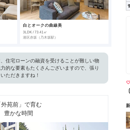
白とオークの曲線美
3LDK / 73.41㎡
港区赤坂
（乃木坂駅）
は、住宅ローンの融資を受けることが難しい物
魅力的な要素もたくさんございますので、張り
ていただきますね！
「外苑前」で育む

新
豊かな時間