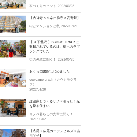
家づくりのヒント
2022/03/23
【吉祥寺 × ルネ吉祥寺 × 高野舞】
街とマンションと私
2022/02/21
【 ＃下北沢 】BONUS TRACKに
収録されているのは、街へのラブ
ソングでした
街の先輩に聞く！
2021/05/25
おうち図書館はじめました
cowcamo graph《カウカモグラ
フ》
2022/01/28
建築家とつくるリノベ暮らし！光
を操る住まい
リノベ暮らしの先輩に聞く！
2021/05/02
【広尾 × 広尾ガーデンヒルズ × 吉
川琴子】