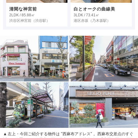
清閑な神宮前
白とオークの曲線美
2LDK / 85.88㎡
3LDK / 73.41㎡
渋谷区神宮前
（渋谷駅）
港区赤坂
（乃木坂駅）
左上・今回ご紹介する物件は "西麻布アドレス" 。西麻布交差点のすぐ