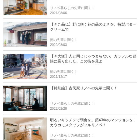
リノベ暮らしの先輩に聞く！
2021/08/06
【＃九品仏】野に咲く花の品のよさを、特製バター
クリームで
街の先輩に聞く！
2022/08/03
【＃大塚】人と同じじゃつまらない。カラフルな冒
険に乗り出した、この街を見よ
街の先輩に聞く！
2021/12/17
【特別編】古民家リノベの先輩に聞く！
リノベ暮らしの先輩に聞く！
2022/02/28
明るいキッチンで朝食を。築43年のマンションを、
カウカモスタッフがフルリノベ！
リノベ暮らしの先輩に聞く！