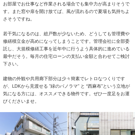
お部屋でお仕事など作業される場合でも集中力が高まりそうで
す。また窓や扉を開け放てば、風が流れるので夏場も気持ちよ
さそうですね。
若干気になるのは、総戸数が少ないため、どうしても管理費や
修繕積立金が高めになってしまうことです。管理会社に全部委
託し、大規模修繕工事を近年中に行うよう具体的に進めている
最中だそう。毎月の住宅ローンの支払い金額と合わせてご検討
下さい。
建物の外観や共用廊下部分は少々簡素でレトロなつくりです
が、LDKから見渡せる "緑のパノラマ" と “西麻布"という立地が
気になる方には、オススメできる物件です。ぜひ一度足をお運
びくださいませ。