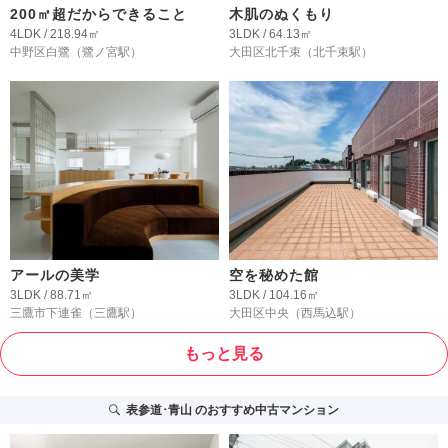
200㎡超だからできること
木肌のぬくもり
4LDK / 218.94㎡
3LDK / 64.13㎡
中野区白鷺
（鷺ノ宮駅）
大田区北千束
（北千束駅）
アールの美学
空を秘めた館
3LDK / 88.71㎡
3LDK / 104.16㎡
三鷹市下連雀
（三鷹駅）
大田区中央
（西馬込駅）
もっと見る
表参道･青山
のおすすめ中古マンション