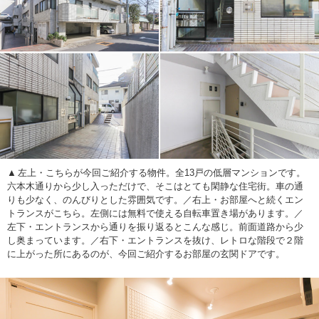
左上・こちらが今回ご紹介する物件。全13戸の低層マンションです。
六本木通りから少し入っただけで、そこはとても閑静な住宅街。車の通
りも少なく、のんびりとした雰囲気です。／右上・お部屋へと続くエン
トランスがこちら。左側には無料で使える自転車置き場があります。／
左下・エントランスから通りを振り返るとこんな感じ。前面道路から少
し奥まっています。／右下・エントランスを抜け、レトロな階段で２階
に上がった所にあるのが、今回ご紹介するお部屋の玄関ドアです。