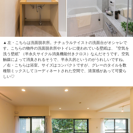
左・こちらは洗面脱衣所。ナチュラルテイストの洗面台がオシャレで
す。こちらの物件の洗面脱衣所やトイレに使われている壁紙は、 "空気を
洗う壁紙" （半永久サイクル消臭機能付きクロス）なんだそうです。空気
触媒によって消臭されるそうで、半永久的というのがうれしいですね。
／右・こちらは浴室。サイズはコンパクトですが、グレーのタイルを数
種類ミックスしてコーディネートされた空間で、清潔感があって可愛ら
しい♡