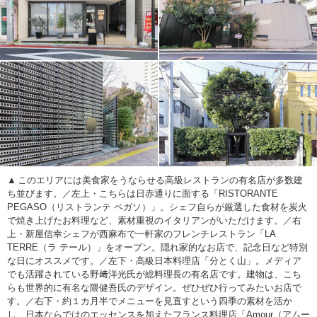
このエリアには美食家をうならせる高級レストランの有名店が多数建
ち並びます。／左上・こちらは日赤通りに面する「RISTORANTE
PEGASO（リストランテ ペガソ）」。シェフ自らが厳選した食材を炭火
で焼き上げたお料理など、素材重視のイタリアンがいただけます。／右
上・新屋信幸シェフが西麻布で一軒家のフレンチレストラン「LA
TERRE（ラ テール）」をオープン。隠れ家的なお店で、記念日など特別
な日にオススメです。／左下・高級日本料理店「分とく山」。メディア
でも活躍されている野﨑洋光氏が総料理長の有名店です。建物は、こち
らも世界的に有名な隈健吾氏のデザイン。ぜひぜひ行ってみたいお店で
す。／右下・約１カ月半でメニューを見直すという四季の素材を活か
し、日本ならではのエッセンスを加えたフランス料理店「Amour（アムー