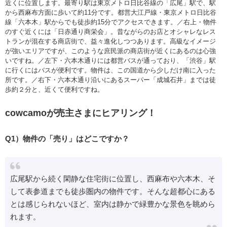
近くに位置します。最寄り駅は東京メトロ日比谷線の「広尾」駅で、駅
から西麻布方面に歩いて約11分です。都営大江戸線・東京メトロ日比谷
線「六本木」駅からでも徒歩約15分でアクセスできます。／右上・物件
のすぐ近くには「日赤通り商栄会」。昔ながらのお店とオシャレなレス
トランが混在する商店街で、益々進化しつつあります。高級なイメージ
が強いエリアですが、このような庶民派の商店街が近くにあるのは心強
いですね。／左下・六本木通りには都営バスが通っており、「渋谷」駅
に行くにはバスが便利です。物件は、この国道から少しだけ南に入った
所です。／右下・六本木通り沿いにあるスーパー「成城石井」までは徒
歩約２分と、近くて便利ですね。
cowcamoが売主さまにヒアリング！
Q1）物件の「売り」はどこですか？
広尾駅から続く閑静な住宅街に位置し、西麻布や六本木、そ
して表参道までも徒歩圏内の物件です。そんな超都心にある
とは感じられないほど、室内は静かで緑豊かな景色を眺めら
れます。