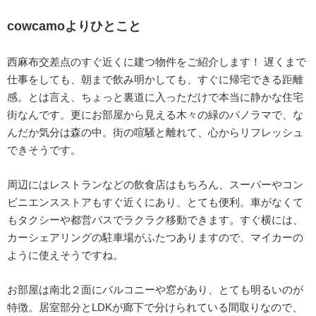
cowcamoよりひとこと
西麻布交差点のすぐ近くに建つ物件をご紹介します！ 遅くまで
仕事をしても、朝まで飲み明かしても、すぐに帰宅できる距離
感。とは言え、ちょっと裏道に入っただけで本当に静かな住宅
街なんです。更にお部屋から見える木々の緑のパノラマで、な
んだか気分は森の中。街の喧騒と離れて、心からリフレッシュ
できそうです。
周辺にはレストランなどの飲食店はもちろん、スーパーやコン
ビニエンスストアもすぐ近くにあり、とても便利。車がなくて
もタクシーや都営バスでラクラク移動できます。すぐ横には、
カーシェアリングの駐車場がふたつありますので、マイカーの
ように使えそうですね。
お部屋は南北２面にバルコニーや窓があり、とても明るいのが
特徴。居室部分とLDKが廊下で分けられている間取りなので、