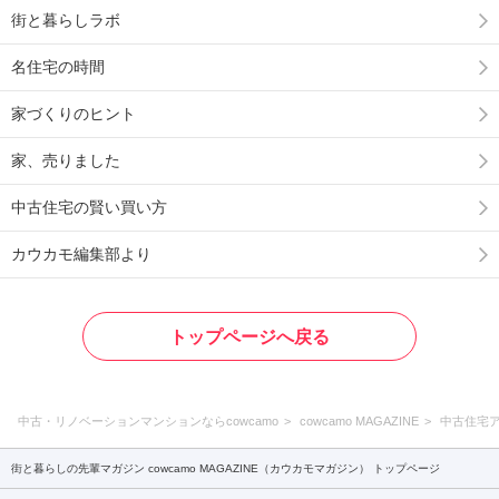
街と暮らしラボ
名住宅の時間
家づくりのヒント
家、売りました
中古住宅の賢い買い方
カウカモ編集部より
トップページへ戻る
中古・リノベーションマンションならcowcamo
cowcamo MAGAZINE
中古住宅
街と暮らしの先輩マガジン cowcamo MAGAZINE（カウカモマガジン） トップページ