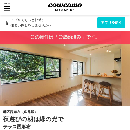
MENU
アプリでもっと快適に
📱
アプリを使う
住まい探しをしませんか？
この物件は「ご成約済み」です。
港区西麻布（広尾駅）
夜遊びの朝は緑の光で
テラス西麻布