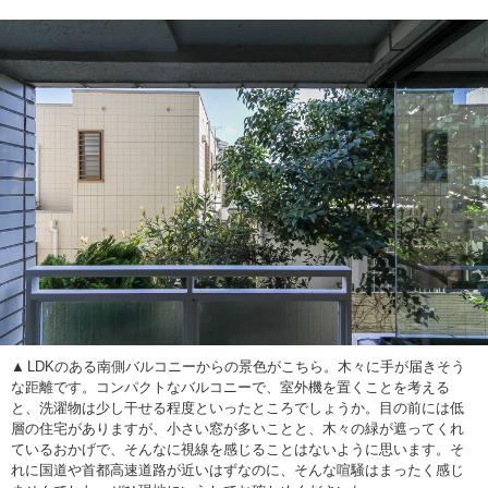
LDKのある南側バルコニーからの景色がこちら。木々に手が届きそう
な距離です。コンパクトなバルコニーで、室外機を置くことを考える
と、洗濯物は少し干せる程度といったところでしょうか。目の前には低
層の住宅がありますが、小さい窓が多いことと、木々の緑が遮ってくれ
ているおかげで、そんなに視線を感じることはないように思います。そ
れに国道や首都高速道路が近いはずなのに、そんな喧騒はまったく感じ