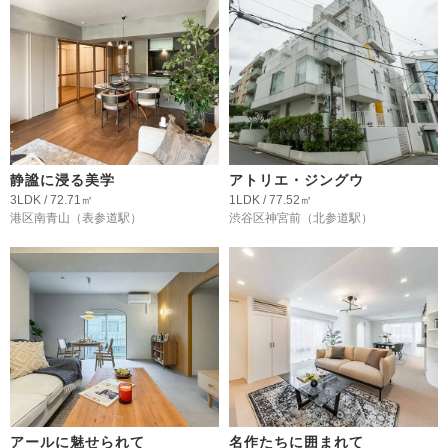
静謐に浸る美学
アトリエ・ジングウ
3LDK / 72.71㎡
1LDK / 77.52㎡
港区南青山
（表参道駅）
渋谷区神宮前
（北参道駅）
アールに魅せられて
名作たちに囲まれて