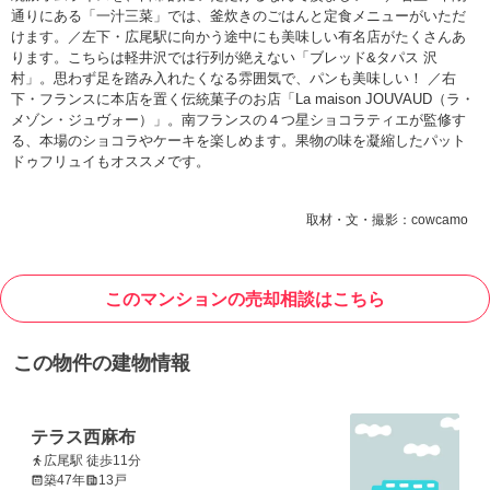
通りにある「一汁三菜」では、釜炊きのごはんと定食メニューがいただ
けます。／左下・広尾駅に向かう途中にも美味しい有名店がたくさんあ
ります。こちらは軽井沢では行列が絶えない「ブレッド&タパス 沢
村」。思わず足を踏み入れたくなる雰囲気で、パンも美味しい！ ／右
下・フランスに本店を置く伝統菓子のお店「La maison JOUVAUD（ラ・
メゾン・ジュヴォー）」。南フランスの４つ星ショコラティエが監修す
る、本場のショコラやケーキを楽しめます。果物の味を凝縮したパット
ドゥフリュイもオススメです。
取材・文・撮影：cowcamo
このマンションの売却相談はこちら
この物件の建物情報
テラス西麻布
広尾駅 徒歩11分
築47年
13戸