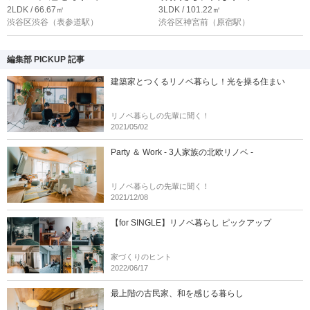
2LDK / 66.67㎡
3LDK / 101.22㎡
渋谷区渋谷
（表参道駅）
渋谷区神宮前
（原宿駅）
編集部 PICKUP 記事
建築家とつくるリノベ暮らし！光を操る住まい
リノベ暮らしの先輩に聞く！
2021/05/02
Party ＆ Work - 3人家族の北欧リノベ -
リノベ暮らしの先輩に聞く！
2021/12/08
【for SINGLE】リノベ暮らし ピックアップ
家づくりのヒント
2022/06/17
最上階の古民家、和を感じる暮らし