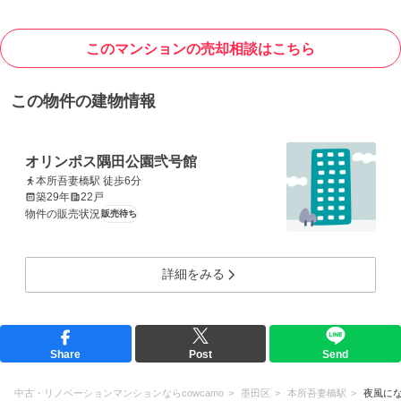
このマンションの売却相談はこちら
この物件の建物情報
オリンポス隅田公園弐号館
本所吾妻橋駅 徒歩6分
築29年
22戸
物件の販売状況
販売待ち
詳細をみる
Share
Post
Send
中古・リノベーションマンションならcowcamo
墨田区
本所吾妻橋駅
夜風に