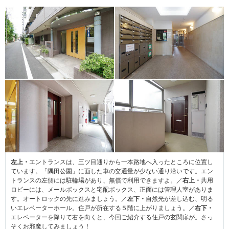
左上・
エントランスは、三ツ目通りから一本路地へ入ったところに位置し
ています。「隅田公園」に面した車の交通量が少ない通り沿いです。エン
トランスの左側には駐輪場があり、無償で利用できますよ。／
右上・
共用
ロビーには、メールボックスと宅配ボックス、正面には管理人室がありま
す。オートロックの先に進みましょう。／
左下・
自然光が差し込む、明る
いエレベーターホール。住戸が所在する５階に上がりましょう。／
右下・
エレベーターを降りて右を向くと、今回ご紹介する住戸の玄関扉が。さっ
そくお邪魔してみましょう！