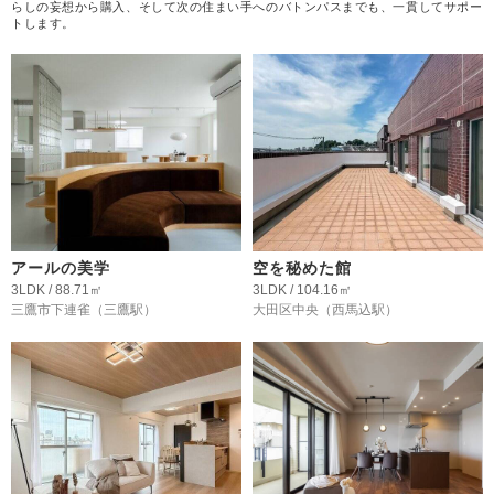
らしの妄想から購入、そして次の住まい手へのバトンパスまでも、一貫してサポー
トします。
アールの美学
空を秘めた館
3LDK / 88.71㎡
3LDK / 104.16㎡
三鷹市下連雀
（三鷹駅）
大田区中央
（西馬込駅）