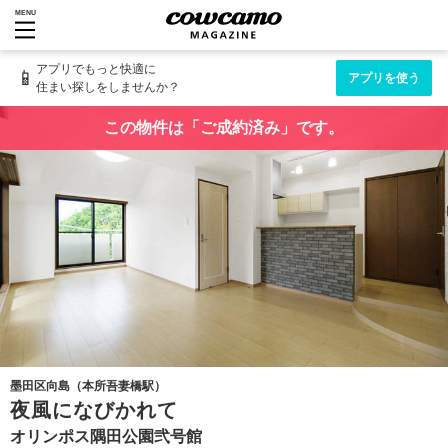
MENU
アプリでもっと快適に
📱
アプリを使う
住まい探しをしませんか？
この物件は「ご成約済み」です。
墨田区向島（本所吾妻橋駅）
夜風になびかれて
オリンポス隅田公園弐号館