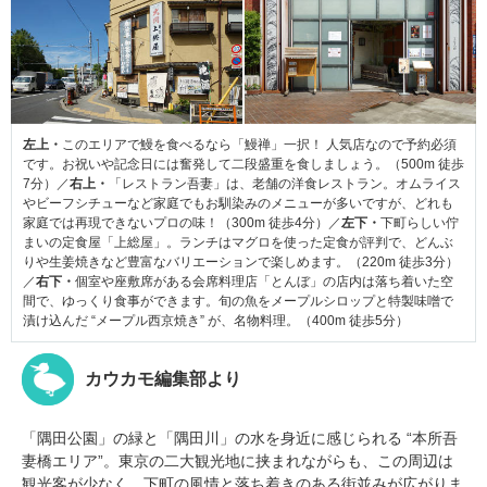
左上・
このエリアで鰻を食べるなら「鰻禅」一択！ 人気店なので予約必須
です。お祝いや記念日には奮発して二段盛重を食しましょう。（500m 徒歩
7分）／
右上・
「レストラン吾妻」は、老舗の洋食レストラン。オムライス
やビーフシチューなど家庭でもお馴染みのメニューが多いですが、どれも
家庭では再現できないプロの味！（300m 徒歩4分）／
左下・
下町らしい佇
まいの定食屋「上総屋」。ランチはマグロを使った定食が評判で、どんぶ
りや生姜焼きなど豊富なバリエーションで楽しめます。（220m 徒歩3分）
／
右下・
個室や座敷席がある会席料理店「とんぼ」の店内は落ち着いた空
間で、ゆっくり食事ができます。旬の魚をメープルシロップと特製味噌で
漬け込んだ “メープル西京焼き” が、名物料理。（400m 徒歩5分）
カウカモ編集部より
「隅田公園」の緑と「隅田川」の水を身近に感じられる “本所吾
妻橋エリア”。東京の二大観光地に挟まれながらも、この周辺は
観光客が少なく、下町の風情と落ち着きのある街並みが広がりま