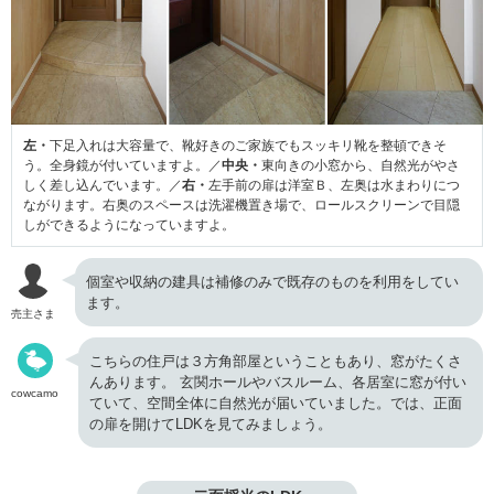
左・
下足入れは大容量で、靴好きのご家族でもスッキリ靴を整頓できそ
う。全身鏡が付いていますよ。／
中央・
東向きの小窓から、自然光がやさ
しく差し込んでいます。／
右・
左手前の扉は洋室Ｂ、左奥は水まわりにつ
ながります。右奥のスペースは洗濯機置き場で、ロールスクリーンで目隠
しができるようになっていますよ。
個室や収納の建具は補修のみで既存のものを利用をしてい
ます。
売主さま
こちらの住戸は３方角部屋ということもあり、窓がたくさ
んあります。 玄関ホールやバスルーム、各居室に窓が付い
cowcamo
ていて、空間全体に自然光が届いていました。では、正面
の扉を開けてLDKを見てみましょう。