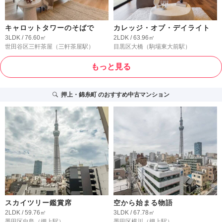
キャロットタワーのそばで
カレッジ・オブ・デイライト
3LDK / 76.60㎡
2LDK / 63.96㎡
世田谷区三軒茶屋
（三軒茶屋駅）
目黒区大橋
（駒場東大前駅）
もっと見る
押上・錦糸町
のおすすめ中古マンション
スカイツリー鑑賞席
空から始まる物語
2LDK / 59.76㎡
3LDK / 67.78㎡
墨田区向島
（押上駅）
墨田区横川
（押上駅）