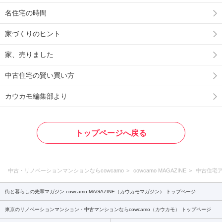
名住宅の時間
家づくりのヒント
家、売りました
中古住宅の賢い買い方
カウカモ編集部より
トップページへ戻る
中古・リノベーションマンションならcowcamo
cowcamo MAGAZINE
中古住宅
街と暮らしの先輩マガジン cowcamo MAGAZINE（カウカモマガジン） トップページ
東京のリノベーションマンション・中古マンションならcowcamo（カウカモ） トップページ