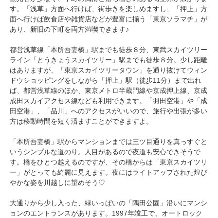
す。「浅草」方面へ行けば、街歩きを楽しめますし、「押上」方
面へ行けば飲食店や雑貨店などが豊富に揃う「東京ソラマチ」が
あり、新旧の下町を両方満喫できます♪
都営浅草線「本所吾妻橋」駅までも徒歩８分、東武スカイツリー
ライン「とうきょうスカイツリー」駅までも徒歩８分。少し距離
はありますが、「東京スカイツリータウン」を通り抜けてウィン
ドウショッピングをしながら「押上」駅（徒歩11分）まで出れ
ば、都営浅草線のほか、東京メトロ半蔵門線や京成押上線、京成
成田スカイアクセス線なども利用できます。「羽田空港」や「成
田空港」、「品川」へのアクセスがいいので、旅行や出張が多い
方は移動時間を短く済ますことができますよ。
「本所吾妻橋」駅からマンションまでは三ツ目通りを真っすぐと
いうシンプルな道のり。人目があるので夜道も安心できそうで
す。橋をひとつ越えるのですが、その橋からは「東京スカイツリ
ー」がとっても綺麗に見えます。夜にはライトアップされた煌び
やかな姿を川越しに望めそう♡
大通りから少し入った、緑いっぱいの「隅田公園」沿いにマンシ
ョンのエントランスがあります。1997年竣工で、オートロック