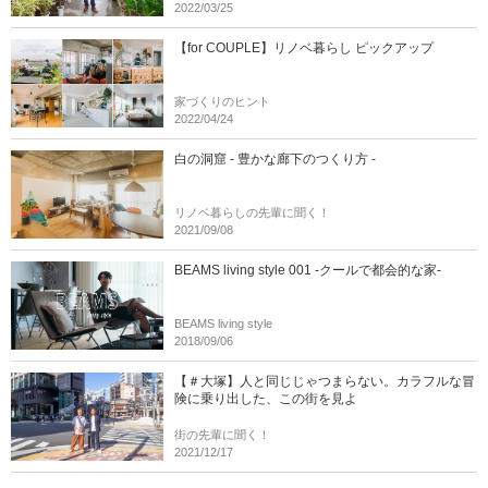
2022/03/25
【for COUPLE】リノベ暮らし ピックアップ
家づくりのヒント
2022/04/24
白の洞窟 - 豊かな廊下のつくり方 -
リノベ暮らしの先輩に聞く！
2021/09/08
BEAMS living style 001 -クールで都会的な家-
BEAMS living style
2018/09/06
【＃大塚】人と同じじゃつまらない。カラフルな冒
険に乗り出した、この街を見よ
街の先輩に聞く！
2021/12/17