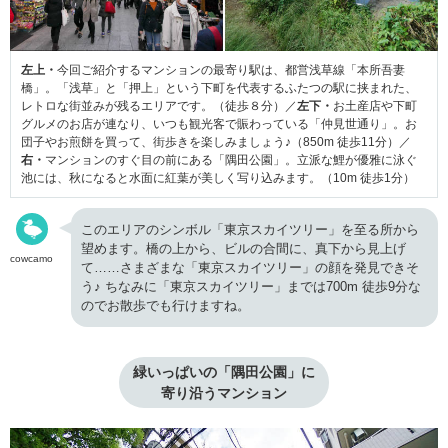
左上・
今回ご紹介するマンションの最寄り駅は、都営浅草線「本所吾妻
橋」。「浅草」と「押上」という下町を代表するふたつの駅に挟まれた、
レトロな街並みが残るエリアです。（徒歩８分）／
左下・
お土産店や下町
グルメのお店が連なり、いつも観光客で賑わっている「仲見世通り」。お
団子やお煎餅を買って、街歩きを楽しみましょう♪（850m 徒歩11分）／
右・
マンションのすぐ目の前にある「隅田公園」。立派な鯉が優雅に泳ぐ
池には、秋になると水面に紅葉が美しく写り込みます。（10m 徒歩1分）
このエリアのシンボル「東京スカイツリー」を至る所から
望めます。橋の上から、ビルの合間に、真下から見上げ
cowcamo
て……さまざまな「東京スカイツリー」の顔を発見できそ
う♪ ちなみに「東京スカイツリー」までは700m 徒歩9分な
のでお散歩でも行けますね。
緑いっぱいの「隅田公園」に

寄り沿うマンション