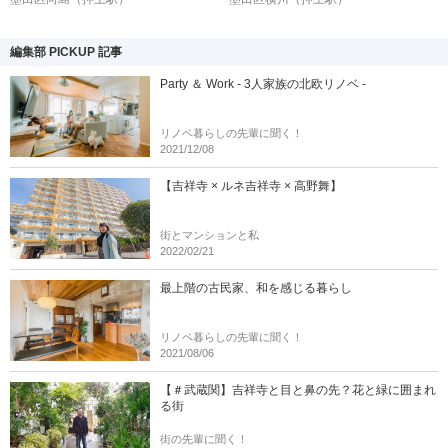
編集部 PICKUP 記事
Party ＆ Work - 3人家族の北欧リノベ -
リノベ暮らしの先輩に聞く！
2021/12/08
【吉祥寺 × ルネ吉祥寺 × 高野舞】
街とマンションと私
2022/02/21
最上階の古民家、和を感じる暮らし
リノベ暮らしの先輩に聞く！
2021/08/06
【＃武蔵関】吉祥寺と目と鼻の先？花と緑に囲まれ
る街
街の先輩に聞く！