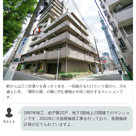
駅からは三ツ目通りを真っすぐ歩き、一回曲がるだけという道のり。川を
越えた先、「隅田公園」の横に佇む建物が今回ご紹介するマンションで
す。
1997年竣工、総戸数22戸、地下1階地上12階建てのマンショ
ンです。2011年に大規模修繕工事を行っており、長期修繕
売主さま
計画が立てられていますよ。