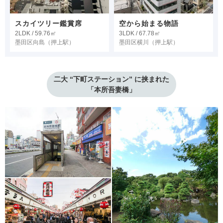
スカイツリー鑑賞席
空から始まる物語
2LDK / 59.76㎡
3LDK / 67.78㎡
墨田区向島
（押上駅）
墨田区横川
（押上駅）
二大 “下町ステーション” に挟まれた

「本所吾妻橋」