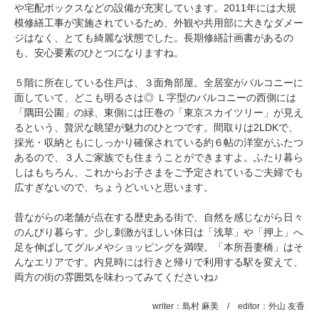
や宅配ボックスなどの設備が充実しています。2011年には大規
模修繕工事が実施されているため、外観や共用部に大きなダメー
ジはなく、とても綺麗な状態でした。長期修繕計画書があるの
も、安心要素のひとつになりますね。
５階に所在している住戸は、３面角部屋。全居室がバルコニーに
面していて、どこも明るさは◎ Ｌ字型のバルコニーの西側には
「隅田公園」の緑、東側には圧巻の「東京スカイツリー」が見え
るという、贅沢な眺望が魅力のひとつです。間取りは2LDKで、
採光・収納ともにしっかり確保されている約６帖の洋室がふたつ
あるので、３人ご家族でも住まうことができますよ。ふたり暮ら
しはもちろん、これからお子さまをご予定されているご夫婦でも
広すぎないので、ちょうどいいと思います。
昔ながらの老舗が点在する歴史ある街で、自然を感じながら日々
のんびり暮らす。少し刺激がほしい休日は「浅草」や「押上」へ
足を伸ばしてグルメやショッピングを満喫。「本所吾妻橋」はそ
んなエリアです。内見時には行きと帰りで利用する駅を変えて、
両方の街の雰囲気を味わってみてくださいね♪
writer：島村 麻美 / editor：外山 友香