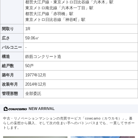
都営大江戸線・東京メトロ日比谷線「六本木」駅
東京メトロ南北線「六本木一丁目」駅
都営大江戸線「赤羽橋」駅
東京メトロ日比谷線「神谷町」駅
間取り
1R
広さ
59.06㎡
バルコニー
-
構造
鉄筋コンクリート造
総戸数
50戸
築年月
1977年12月
改装年月
2014年12月
管理形態
全部委託
NEW ARRIVAL
中古・リノベーションマンションの売買サービス「cowcamo（カウカモ）」。暮
らしの妄想から購入、そして次の住まい手へのバトンパスまでも、一貫してサポー
トします。