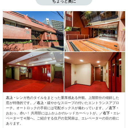
ちょっと奥に
左上・
レンガ色のタイルをまとった重厚感ある外観。上階部分の傾斜した
窓が特徴的です。／
右上・
緩やかなスロープの付いたエントランスアプロ
ーチ。オートロックの手前には宅配ボックスが備わっています。／
左下・
おおっ、赤い！ 共用部にはふかふかのレッドカーペットが。／
右下・
エレ
ベーターで４階へ。ご紹介する住戸の玄関扉は、エレベーターの目の前に
あります。