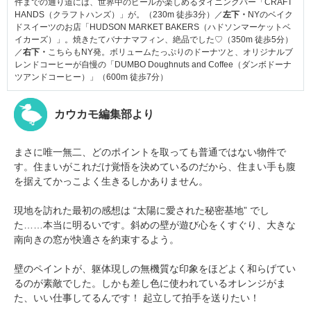
件までの通り道には、世界中のビールが楽しめるダイニングバー「CRAFT
HANDS（クラフトハンズ）」が。（230m 徒歩3分）／
左下・
NYのベイク
ドスイーツのお店「HUDSON MARKET BAKERS（ハドソンマーケットベ
イカーズ）」。焼きたてバナナマフィン、絶品でした♡（350m 徒歩5分）
／
右下・
こちらもNY発。ボリュームたっぷりのドーナツと、オリジナルブ
レンドコーヒーが自慢の「DUMBO Doughnuts and Coffee（ダンボドーナ
ツアンドコーヒー）」（600m 徒歩7分）
カウカモ編集部より
まさに唯一無二、どのポイントを取っても普通ではない物件で
す。住まいがこれだけ覚悟を決めているのだから、住まい手も腹
を据えてかっこよく生きるしかありません。
現地を訪れた最初の感想は “太陽に愛された秘密基地” でし
た……本当に明るいです。斜めの壁が遊び心をくすぐり、大きな
南向きの窓が快適さを約束するよう。
壁のペイントが、躯体現しの無機質な印象をほどよく和らげてい
るのが素敵でした。しかも差し色に使われているオレンジがま
た、いい仕事してるんです！ 起立して拍手を送りたい！