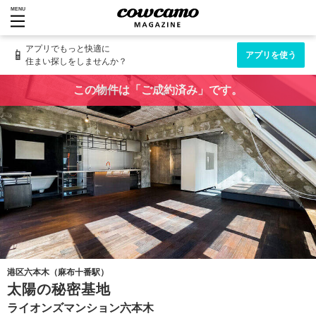
MENU
アプリでもっと快適に
📱
アプリを使う
住まい探しをしませんか？
この物件は「ご成約済み」です。
港区六本木（麻布十番駅）
太陽の秘密基地
ライオンズマンション六本木