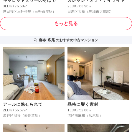
キャロットタワーのそばで
カレッジ・オブ・デイライト
3LDK / 76.60㎡
2LDK / 63.96㎡
世田谷区三軒茶屋
（三軒茶屋駅）
目黒区大橋
（駒場東大前駅）
もっと見る
麻布･広尾
のおすすめ中古マンション
アールに魅せられて
品格に響く素材
2LDK / 66.67㎡
1LDK / 52.88㎡
渋谷区渋谷
（表参道駅）
港区南麻布
（広尾駅）