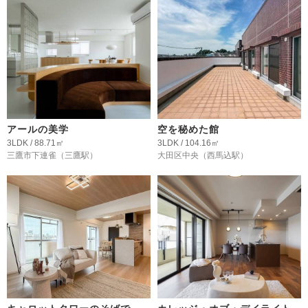
アールの美学
空を秘めた館
3LDK / 88.71㎡
3LDK / 104.16㎡
三鷹市下連雀
（三鷹駅）
大田区中央
（西馬込駅）