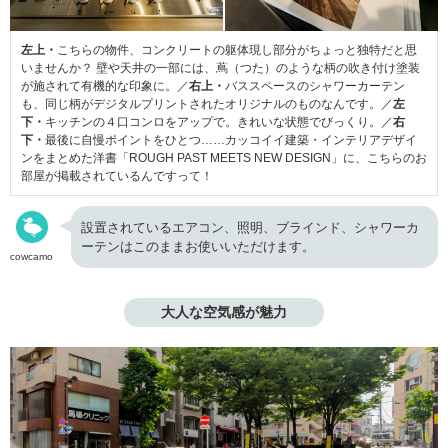
左上・
こちらの物件、コンクリートの躯体現し部分がちょっと独特だと思
いませんか？ 壁や天井の一部には、蔦（つた）のような柄の吹き付け塗装
が施されて有機的な印象に。／
右上・
バススペースのシャワーカーテン
も、同じ柄がデジタルプリントされたオリジナルのものなんです。／
左
下・
キッチンの４口コンロをアップで。きれいな状態でびっくり。／
右
下・
最後に自慢ポイントをひとつ……カッコイイ建築・インテリアデザイ
ンをまとめた洋書「ROUGH PAST MEETS NEW DESIGN」に、こちらのお
部屋が掲載されているんですって！
設置されているエアコン、照明、ブラインド、シャワーカ
ーテンはこのままお使いいただけます。
cowcamo
大人な空気感が魅力