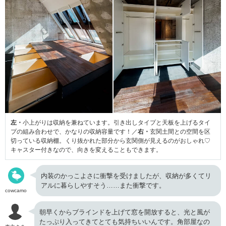
左・
小上がりは収納を兼ねています。引き出しタイプと天板を上げるタイ
プの組み合わせで、かなりの収納容量です！／
右・
玄関土間との空間を区
切っている収納棚。くり抜かれた部分から玄関側が見えるのがおしゃれ♡
キャスター付きなので、向きを変えることもできます。
内装のかっこよさに衝撃を受けましたが、収納が多くてリ
アルに暮らしやすそう……また衝撃です。
cowcamo
朝早くからブラインドを上げて窓を開放すると、光と風が
たっぷり入ってきてとても気持ちいいんです。角部屋なの