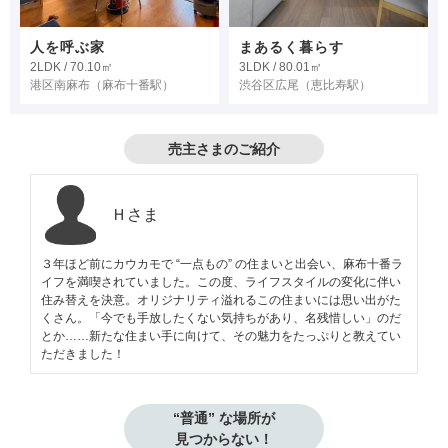
人を呼ぶ家
まあるく暮らす
2LDK / 70.10㎡
3LDK / 80.01㎡
港区南麻布
（麻布十番駅）
渋谷区広尾
（恵比寿駅）
売主さまのご紹介
Ｈさま
３年ほど前にカウカモで “一点もの” の住まいと出会い、麻布十番ラ
イフを満喫されていました。この度、ライフスタイルの変化に伴い
住み替えを決意。オリジナリティ溢れるこの住まいには思い出がた
くさん。「今でも手放したくない気持ちがあり、名残惜しい」のだ
とか……新たな住まい手に向けて、その魅力をたっぷりと教えてい
ただきました！
“普通” な場所が

見つからない！