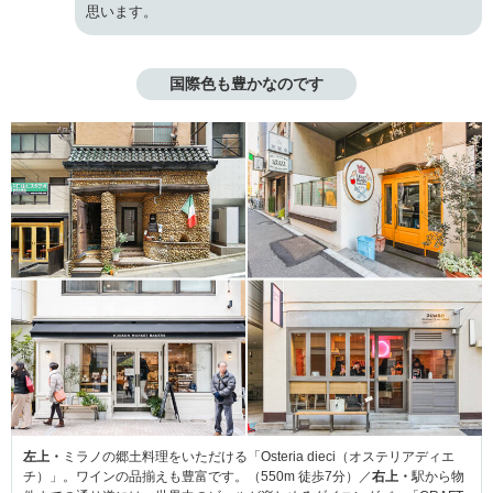
思います。
国際色も豊かなのです
左上・
ミラノの郷土料理をいただける「Osteria dieci（オステリアディエ
チ）」。ワインの品揃えも豊富です。（550m 徒歩7分）／
右上・
駅から物