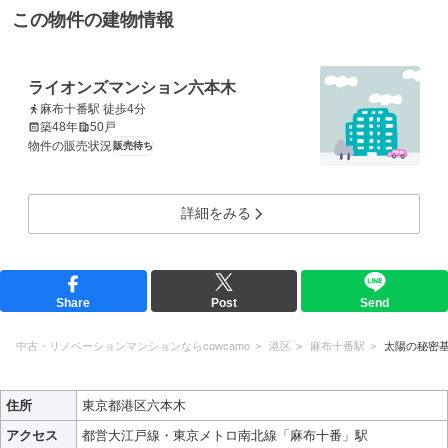
この物件の建物情報
ライオンズマンション六本木
麻布十番駅 徒歩4分
築48年
50戸
物件の販売状況
販売待ち
詳細をみる
Share
Post
Send
中古・リノベーションマンションならcowcamo
港区
麻布十番駅
太陽の秘密
住所
東京都港区六本木
アクセス
都営大江戸線・東京メトロ南北線「麻布十番」駅