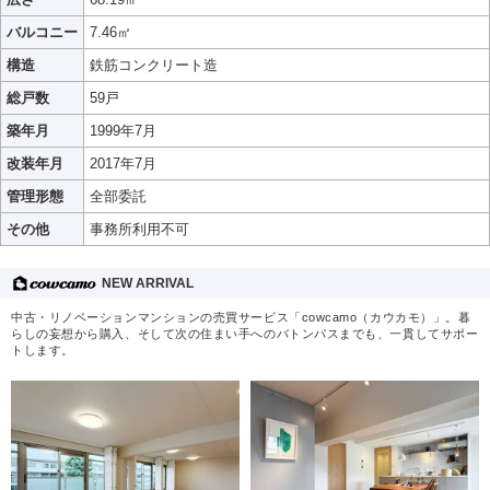
バルコニー
7.46㎡
構造
鉄筋コンクリート造
総戸数
59戸
築年月
1999年7月
改装年月
2017年7月
管理形態
全部委託
その他
事務所利用不可
NEW ARRIVAL
中古・リノベーションマンションの売買サービス「cowcamo（カウカモ）」。暮
らしの妄想から購入、そして次の住まい手へのバトンパスまでも、一貫してサポー
トします。