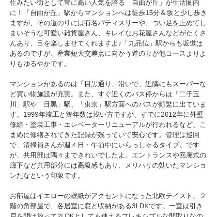
住みたい街として常に高い人気を誇る「自由が丘」が生活圏内
に！「自由が丘」駅からマンションへは徒歩15分＆坂と少し歩き
ますが、その道のりには有名パティスリーや、つい足を止めてし
まいそうな可愛い雑貨屋さん、キレイなお花屋さんなどがたくさ
んあり、目を楽しませてくれますよ♪「九品仏」駅からも坂道は
あるのですが、産業短大交差点に向かう道のりが他コースよりよ
りもゆるやかです。
マンションがあるのは「目黒通り」沿いで、近隣にもスーパーな
ど買い物施設が充実。また、すぐ近くのバス停からは「二子玉
川」駅や「目黒」駅、「東京」駅方面へのバスが頻繁に出ていま
す。1999年竣工と築年数は浅い方ですが、すでに2012年に外壁
修繕・塗装工事・エレベーターリニューアルが行われるなど、こ
まめに修繕されてきた記録が残っていて安心です。管理は巡回
で、清掃員さんが週４日・午前中にいらっしゃるタイプ。です
が、共用部は隅々まできれいでしたよ。エントランスや回廊式の
廊下など共用部分には高級感もあり、メリハリの効いたマンショ
ンだなという印象です。
お部屋はイエローの壁紙がアクセントになった北欧テイスト。２
階の角部屋で、各居室に窓と収納がある3LDKです。一室は引き
戸を開け放って2LDKとしても使えるフレキシブルな間取りなの