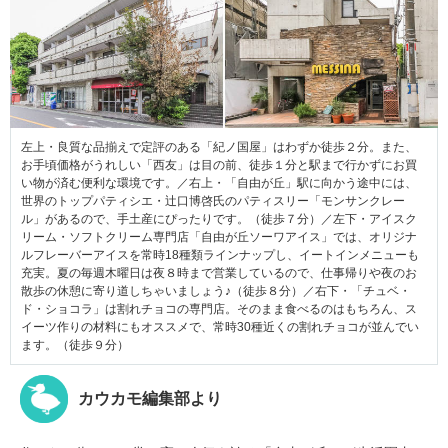
左上・良質な品揃えで定評のある「紀ノ国屋」はわずか徒歩２分。また、
お手頃価格がうれしい「西友」は目の前、徒歩１分と駅まで行かずにお買
い物が済む便利な環境です。／右上・「自由が丘」駅に向かう途中には、
世界のトップパティシエ・辻口博啓氏のパティスリー「モンサンクレー
ル」があるので、手土産にぴったりです。（徒歩７分）／左下・アイスク
リーム・ソフトクリーム専門店「自由が丘ソーワアイス」では、オリジナ
ルフレーバーアイスを常時18種類ラインナップし、イートインメニューも
充実。夏の毎週木曜日は夜８時まで営業しているので、仕事帰りや夜のお
散歩の休憩に寄り道しちゃいましょう♪（徒歩８分）／右下・「チュベ・
ド・ショコラ」は割れチョコの専門店。そのまま食べるのはもちろん、ス
イーツ作りの材料にもオススメで、常時30種近くの割れチョコが並んでい
ます。（徒歩９分）
カウカモ編集部より