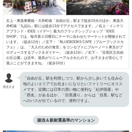
左上・東急東横線・大井町線「自由が丘」駅まで徒歩15分のほか、東急大
井町線「九品仏」駅には徒歩13分でアクセスできます。／右上・インテリ
アブランド・IDEE（イデー）最大のフラッグシップショップ「IDEE
SHOP」では、毎月第２日曜日にテーマに合わせたマーケットが開催されて
います。（徒歩12分）／左下・「BLUEBOOKS CAFE（ブルーブックスカ
フェ）」は、「大人のための食堂」をコンセプトにブルーノート東京がプ
ロデュースするブック＆ダイナー。（徒歩12分）／右下・「目黒区立自由
が丘公園」は近年、遊具がリニューアルされたので、お子さまが安心して
遊ぶことができますね。（徒歩10分）
「自由が丘」駅を利用しつつ、駅から少し歩いても住み心
地のよいエリアでお住まいになりたいファミリーにオスス
売主さま
メです。近隣には日常の買い物に便利な「紀伊国屋」や
「西友」があるほか、「目黒通り」からは「目黒」駅など
へのバスが出ているので、便利ですよ。
築浅＆新耐震基準のマンション