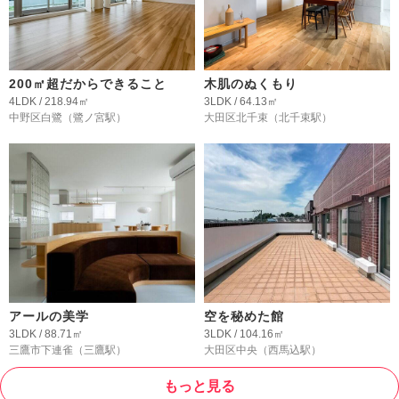
200㎡超だからできること
木肌のぬくもり
4LDK / 218.94㎡
3LDK / 64.13㎡
中野区白鷺
（鷺ノ宮駅）
大田区北千束
（北千束駅）
アールの美学
空を秘めた館
3LDK / 88.71㎡
3LDK / 104.16㎡
三鷹市下連雀
（三鷹駅）
大田区中央
（西馬込駅）
もっと見る