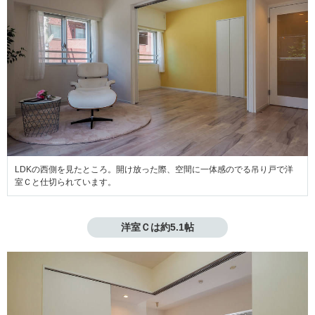
LDKの西側を見たところ。開け放った際、空間に一体感のでる吊り戸で洋
室Ｃと仕切られています。
洋室Ｃは約5.1帖