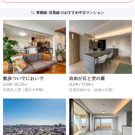
東横線･目黒線
のおすすめ中古マンション
散歩ついでにおいで
自由が丘と空の庭
1LDK / 61.20㎡
2LDK / 72.68㎡
目黒区八雲
（都立大学駅）
目黒区緑が丘
（自由が丘駅）