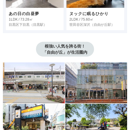
あの日の白昼夢
ヌックに眠るひかり
1LDK / 73.28㎡
2LDK / 75.60㎡
目黒区下目黒
（目黒駅）
世田谷区深沢
（自由が丘駅）
根強い人気を誇る街！
「自由が丘」が生活圏内