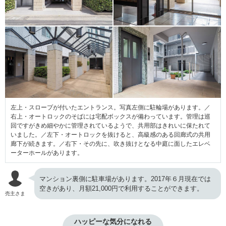
左上・スロープが付いたエントランス。写真左側に駐輪場があります。／
右上・オートロックのそばには宅配ボックスが備わっています。管理は巡
回ですがきめ細やかに管理されているようで、共用部はきれいに保たれて
いました。／左下・オートロックを抜けると、高級感のある回廊式の共用
廊下が続きます。／右下・その先に、吹き抜けとなる中庭に面したエレベ
ーターホールがあります。
マンション裏側に駐車場があります。2017年６月現在では
空きがあり、月額21,000円で利用することができます。
売主さま
ハッピーな気分になれる