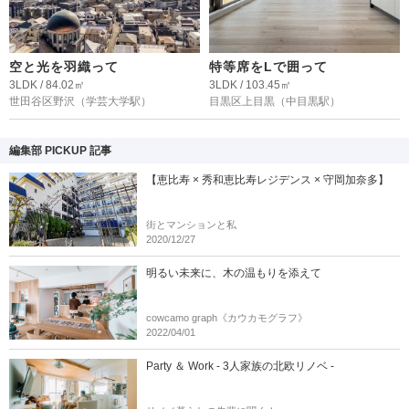
空と光を羽織って
特等席をLで囲って
3LDK / 84.02㎡
3LDK / 103.45㎡
世田谷区野沢
（学芸大学駅）
目黒区上目黒
（中目黒駅）
編集部 PICKUP 記事
【恵比寿 × 秀和恵比寿レジデンス × 守岡加奈多】
街とマンションと私
2020/12/27
明るい未来に、木の温もりを添えて
cowcamo graph《カウカモグラフ》
2022/04/01
Party ＆ Work - 3人家族の北欧リノベ -