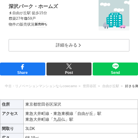
深沢パーク・ホームズ
自由が丘駅 徒歩15分
築27年
59戸
物件の販売状況
販売待ち
詳細をみる
Share
Post
Send
中古・リノベーションマンションならcowcamo
世田谷区
自由が丘駅
好きを
住所
東京都世田谷区深沢
アクセス
東急大井町線・東急東横線「自由が丘」駅
東急大井町線「九品仏」駅
間取り
3LDK
広さ
68.19㎡