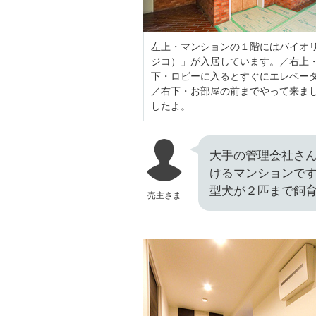
左上・マンションの１階にはバイオリン専門
ジコ）」が入居しています。／右上
下・ロビーに入るとすぐにエレベー
／右下・お部屋の前までやって来ま
したよ。
大手の管理会社さ
けるマンションで
型犬が２匹まで飼
売主さま