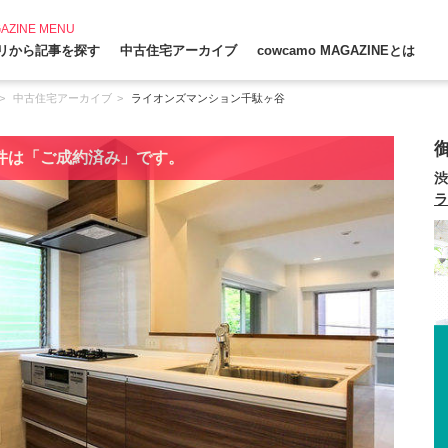
AZINE MENU
リから記事を探す
中古住宅アーカイブ
cowcamo MAGAZINEとは
中古住宅アーカイブ
ライオンズマンション千駄ヶ谷
件は「ご成約済み」です。
渋
ラ