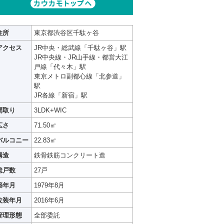
住所
東京都渋谷区千駄ヶ谷
アクセス
JR中央・総武線「千駄ヶ谷」駅
JR中央線・JR山手線・都営大江
戸線「代々木」駅
東京メトロ副都心線「北参道」
駅
JR各線「新宿」駅
間取り
3LDK+WIC
広さ
71.50㎡
バルコニー
22.83㎡
構造
鉄骨鉄筋コンクリート造
総戸数
27戸
築年月
1979年8月
改装年月
2016年6月
管理形態
全部委託