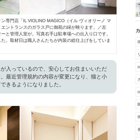
店「IL VIOLINO MAGICO（イル ヴィオリーノ マ
・エントランスのガラス戸に御苑の緑が映ります。／左
ターと管理人室が。写真右手は駐車場への出入り口です。
した。取材日は職人さんたちが内装の総仕上げをしていま
んが入っているので、安心してお住まいいただ
す。最近管理規約の内容が変更になり、猫と小
カ
育できるようになりました。
c
B