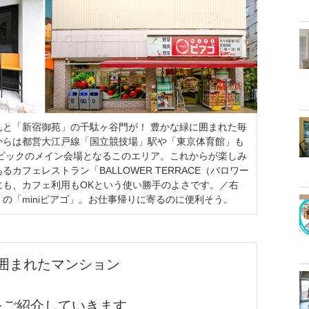
んと「新宿御苑」の千駄ヶ谷門が！ 豊かな緑に囲まれた毎
からは都営大江戸線「国立競技場」駅や「東京体育館」も
ンピックのメイン会場となるこのエリア。これからが楽しみ
カフェレストラン「BALLOWER TERRACE（バロワー
にも、カフェ利用もOKという使い勝手のよさです。／右
の「miniピアゴ」。お仕事帰りに寄るのに便利そう。
囲まれたマンション
をご紹介していきます