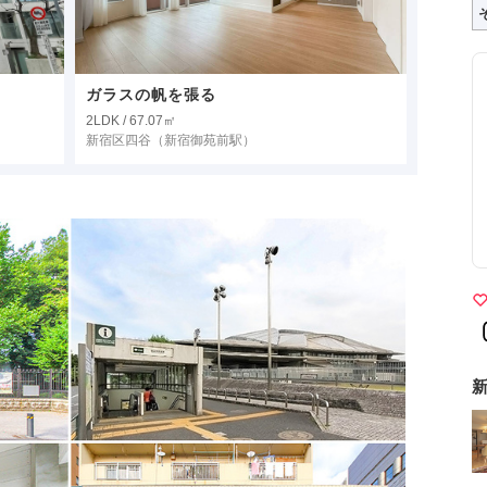
ガラスの帆を張る
2LDK / 67.07㎡
新宿区四谷
（新宿御苑前駅）
新