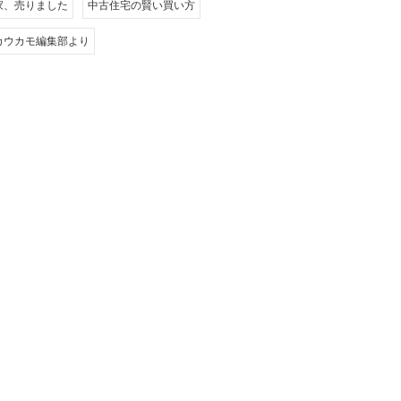
家、売りました
中古住宅の賢い買い方
カウカモ編集部より