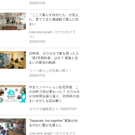
2026/07/25
「ここで暮らす自分たち」が見え
た。育ててきた価値観で選んだ住
まい
cowcamo graph《カウカモグラ
フ》
2026/07/03
10年前、カウカモで家を買った人
「第1号契約者」は今？ 家族と住
まいの変化の軌跡
リノベ暮らしの先輩に聞く！
2026/07/02
中古リノベーション住宅市場、こ
の10年で何が変わった？ カウカモ
が10年間を振り返り、2035年の住
まいさがしを読み解く
カウカモ編集部より
2026/07/02
“Separate, but together.”家族がゆ
るやかに繋がる暮らし
cowcamo graph《カウカモグラ