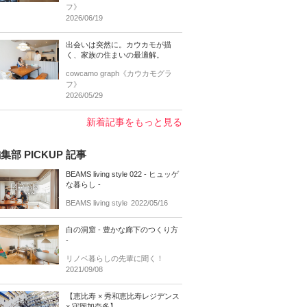
フ》
2026/06/19
出会いは突然に。カウカモが描
く、家族の住まいの最適解。
cowcamo graph《カウカモグラ
フ》
2026/05/29
新着記事をもっと見る
集部 PICKUP 記事
BEAMS living style 022 - ヒュッゲ
な暮らし -
BEAMS living style
2022/05/16
白の洞窟 - 豊かな廊下のつくり方
-
リノベ暮らしの先輩に聞く！
2021/09/08
【恵比寿 × 秀和恵比寿レジデンス
× 守岡加奈多】