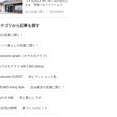
【＃九品仏】野に咲く花の品のよ
さを、特製バタークリームで
街の先輩に聞く！
2022/08/03
カテゴリから記事を探す
街の先輩に聞く！
リノベ暮らしの先輩に聞く！
cowcamo graph《カウカモグラフ》
ウカモグラフ with LifeCatalog
owcamo EVENT
街とマンションと私
EAMS living style
住み継ぎの先輩に聞く！
街のネタ帖
街と暮らしラボ
名住宅の時間
家づくりのヒント