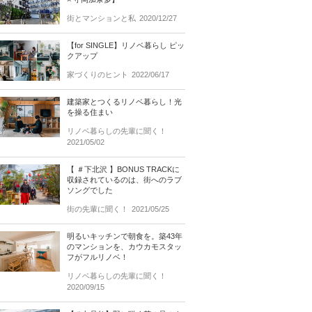
街とマンションと私
2020/12/27
【for SINGLE】リノベ暮らし ピッ
クアップ
家づくりのヒント
2022/06/17
建築家とつくるリノベ暮らし！光
を操る住まい
リノベ暮らしの先輩に聞く！
2021/05/02
【 ＃下北沢 】BONUS TRACKに
収録されているのは、街へのラブ
ソングでした
街の先輩に聞く！
2021/05/25
明るいキッチンで朝食を。築43年
のマンションを、カウカモスタッ
フがフルリノベ！
リノベ暮らしの先輩に聞く！
2020/09/15