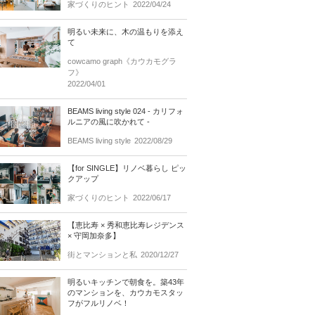
家づくりのヒント
2022/04/24
明るい未来に、木の温もりを添え
て
cowcamo graph《カウカモグラ
フ》
2022/04/01
BEAMS living style 024 - カリフォ
ルニアの風に吹かれて -
BEAMS living style
2022/08/29
【for SINGLE】リノベ暮らし ピッ
クアップ
家づくりのヒント
2022/06/17
【恵比寿 × 秀和恵比寿レジデンス
× 守岡加奈多】
街とマンションと私
2020/12/27
明るいキッチンで朝食を。築43年
のマンションを、カウカモスタッ
フがフルリノベ！