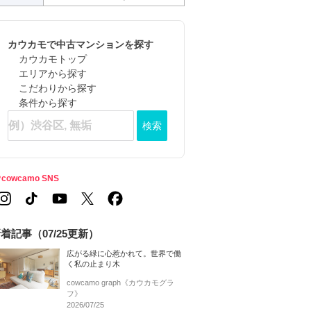
カウカモで中古マンションを探す
カウカモトップ
エリアから探す
こだわりから探す
条件から探す
検索
cowcamo SNS
着記事（07/25更新）
広がる緑に心惹かれて。世界で働
く私の止まり木
cowcamo graph《カウカモグラ
フ》
2026/07/25