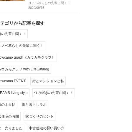
リノベ暮らしの先輩に聞く！
2020/09/15
カテゴリから記事を探す
街の先輩に聞く！
リノベ暮らしの先輩に聞く！
cowcamo graph《カウカモグラフ》
ウカモグラフ with LifeCatalog
owcamo EVENT
街とマンションと私
EAMS living style
住み継ぎの先輩に聞く！
街のネタ帖
街と暮らしラボ
名住宅の時間
家づくりのヒント
家、売りました
中古住宅の賢い買い方