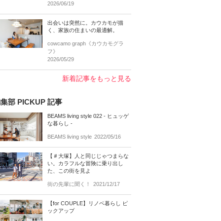
2026/06/19
出会いは突然に。カウカモが描
く、家族の住まいの最適解。
cowcamo graph《カウカモグラ
フ》
2026/05/29
新着記事をもっと見る
集部 PICKUP 記事
BEAMS living style 022 - ヒュッゲ
な暮らし -
BEAMS living style
2022/05/16
【＃大塚】人と同じじゃつまらな
い。カラフルな冒険に乗り出し
た、この街を見よ
街の先輩に聞く！
2021/12/17
【for COUPLE】リノベ暮らし ピ
ックアップ