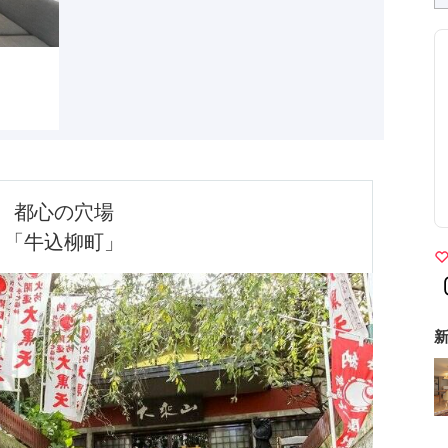
都心の穴場

「牛込柳町」
新