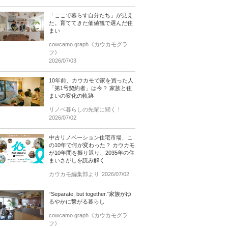
「ここで暮らす自分たち」が見え
た。育ててきた価値観で選んだ住
まい
cowcamo graph《カウカモグラ
フ》
2026/07/03
10年前、カウカモで家を買った人
「第1号契約者」は今？ 家族と住
まいの変化の軌跡
リノベ暮らしの先輩に聞く！
2026/07/02
中古リノベーション住宅市場、こ
の10年で何が変わった？ カウカモ
が10年間を振り返り、2035年の住
まいさがしを読み解く
カウカモ編集部より
2026/07/02
“Separate, but together.”家族がゆ
るやかに繋がる暮らし
cowcamo graph《カウカモグラ
フ》