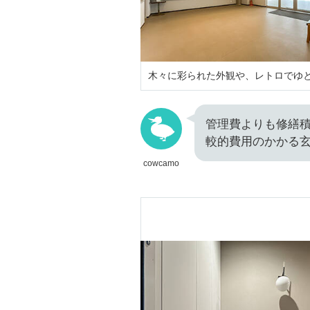
木々に彩られた外観や、レトロでゆ
管理費よりも修繕積
較的費用のかかる玄
cowcamo