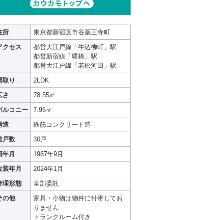
住所
東京都新宿区市谷薬王寺町
アクセス
都営大江戸線「牛込柳町」駅
都営新宿線「曙橋」駅
都営大江戸線「若松河田」駅
間取り
2LDK
広さ
78.55㎡
バルコニー
7.96㎡
構造
鉄筋コンクリート造
総戸数
30戸
築年月
1967年9月
改装年月
2024年1月
管理形態
全部委託
その他
家具・小物は物件に付帯してお
りません
トランクルーム付き