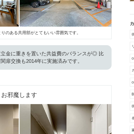
とりのある共用部がとてもいい雰囲気です。
立金に重きを置いた共益費のバランスが◎ 比
関扉交換も2014年に実施済みです。
カ
c
お邪魔します
B