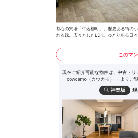
都心の穴場「牛込柳町」。歴史ある街の小
れる緑。広々としたLDK。ゆとりある日
このマン
現在ご紹介可能な物件は、中古・リ
「
cowcamo（カウカモ）
」よりご覧
神楽坂
現