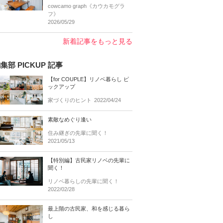
cowcamo graph《カウカモグラ
フ》
2026/05/29
新着記事をもっと見る
集部 PICKUP 記事
【for COUPLE】リノベ暮らし ピ
ックアップ
家づくりのヒント
2022/04/24
素敵なめぐり逢い
住み継ぎの先輩に聞く！
2021/05/13
【特別編】古民家リノベの先輩に
聞く！
リノベ暮らしの先輩に聞く！
2022/02/28
最上階の古民家、和を感じる暮ら
し