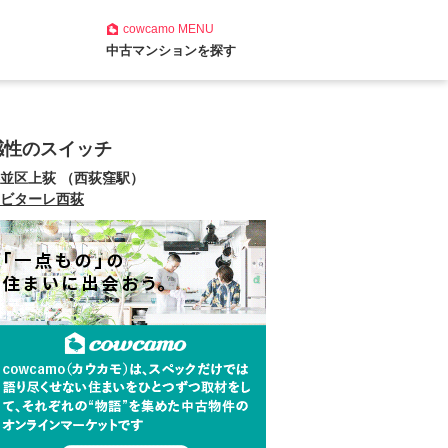
cowcamo
MENU
中古マンションを探す
感性のスイッチ
並区上荻 （西荻窪駅）
ビターレ西荻