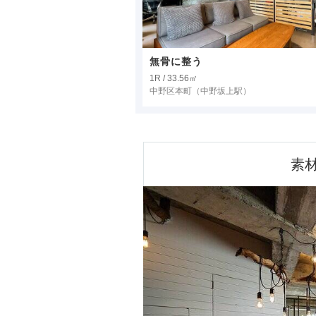
無骨に整う
1R / 33.56㎡
中野区本町
（中野坂上駅）
素