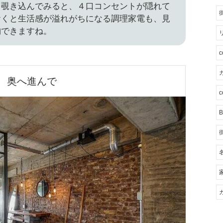
を覗き込んでみると、４口コンセントが隠れて
おくと生活感が溢れがちになる調理家電も、見
納できますね。
カ
奥へ進んで
c
B