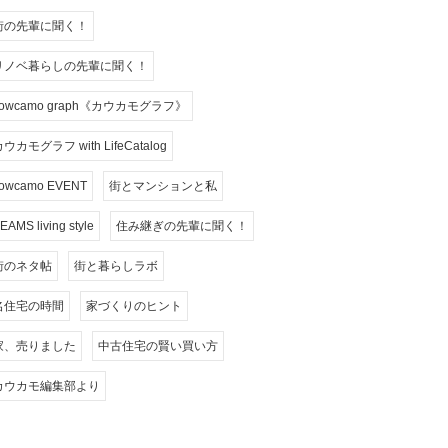
街の先輩に聞く！
リノベ暮らしの先輩に聞く！
cowcamo graph《カウカモグラフ》
ウカモグラフ with LifeCatalog
owcamo EVENT
街とマンションと私
EAMS living style
住み継ぎの先輩に聞く！
街のネタ帖
街と暮らしラボ
名住宅の時間
家づくりのヒント
家、売りました
中古住宅の賢い買い方
カウカモ編集部より