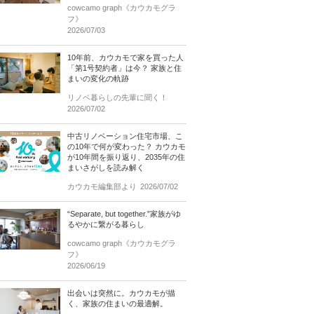
cowcamo graph《カウカモグラ
フ》
2026/07/03
10年前、カウカモで家を買った人
「第1号契約者」は今？ 家族と住
まいの変化の軌跡
リノベ暮らしの先輩に聞く！
2026/07/02
中古リノベーション住宅市場、こ
の10年で何が変わった？ カウカモ
が10年間を振り返り、2035年の住
まいさがしを読み解く
カウカモ編集部より
2026/07/02
“Separate, but together.”家族がゆ
るやかに繋がる暮らし
cowcamo graph《カウカモグラ
フ》
2026/06/19
出会いは突然に。カウカモが描
く、家族の住まいの最適解。