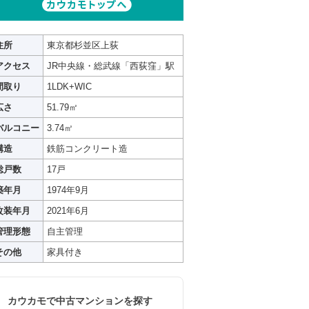
住所
東京都杉並区上荻
アクセス
JR中央線・総武線「西荻窪」駅
間取り
1LDK+WIC
広さ
51.79㎡
バルコニー
3.74㎡
構造
鉄筋コンクリート造
総戸数
17戸
築年月
1974年9月
改装年月
2021年6月
管理形態
自主管理
その他
家具付き
カウカモで中古マンションを探す