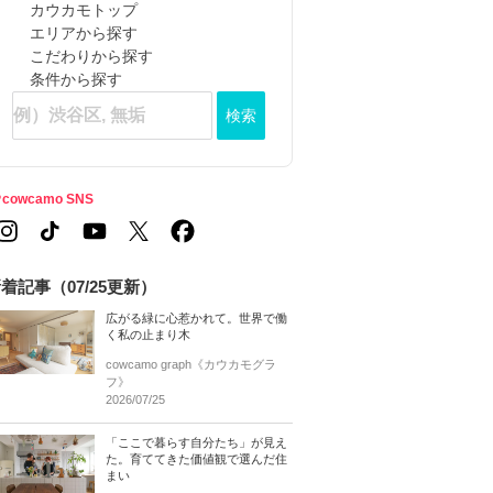
カウカモトップ
エリアから探す
こだわりから探す
条件から探す
検索
cowcamo SNS
着記事（07/25更新）
広がる緑に心惹かれて。世界で働
く私の止まり木
cowcamo graph《カウカモグラ
フ》
2026/07/25
「ここで暮らす自分たち」が見え
た。育ててきた価値観で選んだ住
まい