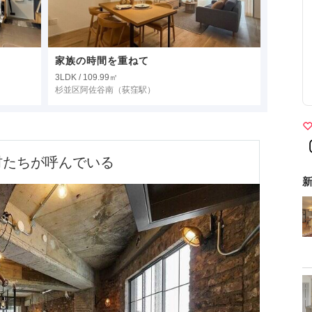
家族の時間を重ねて
3LDK / 109.99㎡
杉並区阿佐谷南
（荻窪駅）
材たちが呼んでいる
新