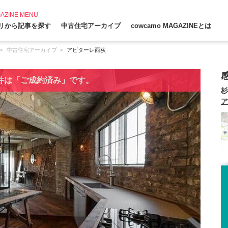
AZINE MENU
リから記事を探す
中古住宅アーカイブ
cowcamo MAGAZINEとは
中古住宅アーカイブ
アビターレ西荻
件は「ご成約済み」です。
杉
ア