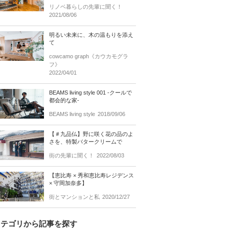
リノベ暮らしの先輩に聞く！
2021/08/06
明るい未来に、木の温もりを添え
て
cowcamo graph《カウカモグラ
フ》
2022/04/01
BEAMS living style 001 -クールで
都会的な家-
BEAMS living style
2018/09/06
【＃九品仏】野に咲く花の品のよ
さを、特製バタークリームで
街の先輩に聞く！
2022/08/03
【恵比寿 × 秀和恵比寿レジデンス
× 守岡加奈多】
街とマンションと私
2020/12/27
カテゴリから記事を探す