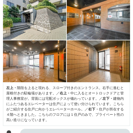
左上・
階段を上ると現れる、スロープ付きのエントランス。右手に進むと
屋根付きの駐輪場があります。／
右上・
中に入るとオートロックドアと管
理人事務室が。背面には宅配ボックスが備わっています。／
左下・
建物内
にふたつあるエレベーターは住戸によって使い分けられています。こちら
がご紹介する住戸に向かうエレベーターホール。／
右下・
住戸が所在する
４階へときました。こちらのフロアには１住戸のみで、プライベート性の
高い造りになっています。