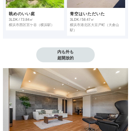
眺めのいい庭
青空はいただいた
3LDK / 73.84㎡
3LDK / 58.47㎡
横浜市西区宮ケ谷
（横浜駅）
横浜市港北区大豆戸町
（大倉山
駅）
内も外も

超開放的