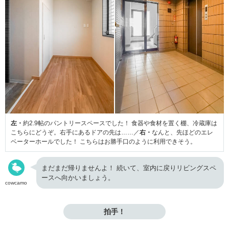
左・
約2.9帖のパントリースペースでした！ 食器や食材を置く棚、冷蔵庫は
こちらにどうぞ。右手にあるドアの先は……／
右・
なんと、先ほどのエレ
ベーターホールでした！ こちらはお勝手口のように利用できそう。
まだまだ帰りませんよ！ 続いて、室内に戻りリビングスペ
ースへ向かいましょう。
cowcamo
拍手！