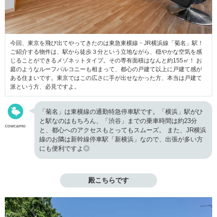
今回、東京を飛び出てやってきたのは東急東横線・JR横浜線「菊名」駅！
ご紹介する物件は、駅から徒歩３分という立地ながら、穏やかな空気を感
じることができるメゾネットタイプ。その専有面積はなんと約155㎡！ お
庭のようなルーフバルコニーも相まって、都心の戸建て以上に戸建て感が
ある住まいです。東京ではこの広さに手が出せなかった方、本当は戸建て
派という方、必見ですよ。
「菊名」は東横線の通勤特急停車駅です。「横浜」駅がひ
と駅なのはもちろん、「渋谷」までの乗車時間は約23分
cowcamo
と、都心へのアクセスもとってもスムーズ。 また、JR横浜
線のお隣は新幹線停車駅「新横浜」なので、出張が多い方
にも便利ですよ◎
殿こちらです