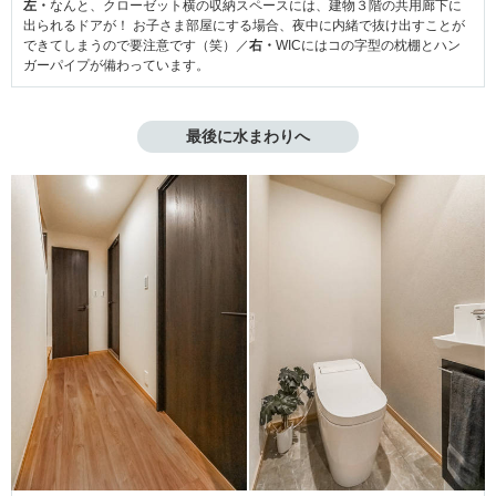
左・
なんと、クローゼット横の収納スペースには、建物３階の共用廊下に
出られるドアが！ お子さま部屋にする場合、夜中に内緒で抜け出すことが
できてしまうので要注意です（笑）／
右・
WICにはコの字型の枕棚とハン
ガーパイプが備わっています。
最後に水まわりへ