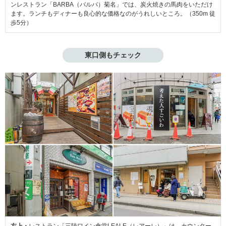
ンレストラン「BARBA（バルバ）菊名」では、炭火焼きの馬肉をいただけ
ます。ランチもディナーも良心的な価格なのがうれしいところ。（350m 徒
歩5分）
東口側もチェック
左上・
レストラン「三陸ワイン食堂LEALE（レアーレ）」は、カウンター