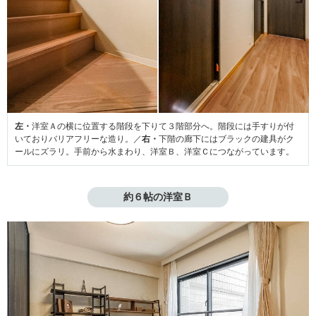
左・
洋室Ａの横に位置する階段を下りて３階部分へ。階段には手すりが付
いておりバリアフリーな造り。／
右・
下階の廊下にはブラックの建具がク
ールにズラリ。手前から水まわり、洋室Ｂ、洋室Ｃにつながっています。
約６帖の洋室Ｂ