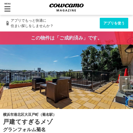
MENU
アプリでもっと快適に
📱
アプリを使う
住まい探しをしませんか？
この物件は「ご成約済み」です。
横浜市港北区大豆戸町（菊名駅）
戸建てすぎるメゾ
グランフォルム菊名