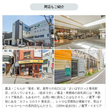
周辺もご紹介
左上・
こちらが「菊名」駅。最寄りの出口には「まいばすけっと菊名駅
店」が入っていますよ。（徒歩３分）／
右上・
東横線の改札前には「東急
ストア菊名店」もあるので、お買い物に困ることはなさそう。／
左下・
駅
前にある「カフェ コロラド 菊名店」。レトロな雰囲気が素敵です。実はド
トールコーヒーの系列店なんだそう。（160m 徒歩2分）／
右下・
イタリア