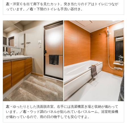
左・
洋室Ｃを出て廊下を見たカット。突き当たりのドアはトイレにつなが
っています。／
右・
下階のトイレも手洗い器付き。
左・
ゆったりとした洗面脱衣室。右手には洗濯機置き場と収納が備わって
います。／
右・
ウッド調のパネルが貼られているバスルーム。浴室乾燥機
が備わっているので、雨の日の物干しでも安心ですよ。