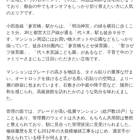
ており、都会の中でもオンオフをしっかり切り替えたい方に人気
のエリアです。
小田急線「参宮橋」駅からは、「明治神宮」の緑を横目に歩くこ
と５分。JRと都営大江戸線が通る「代々木」駅も徒歩９分で
す。マンション周辺にはお買い物スポットや公園などもしっかり
揃っていて、徒歩10分圏内に「参宮橋ちとせ保育園」、「聖ヨゼ
フ保育園」、「代々木至誠こども園」があるなど、子育て中のフ
ァミリーさまにもご注目いただきたい立地です。
マンションはグレードの高さを物語る、タイル貼りの重厚な佇ま
い。オートロックを抜けると広がる黒い石貼りの空間は、より一
層の静寂に包まれています。石敷きの中庭や障子窓など、随所に
和を感じられ、高級旅館を訪れたかのような気分を味わえまし
た。
管理の面では、グレードが高い低層マンション（総戸数15戸）な
こともあり、管理費のウェイトは大きめ。もちろん共用部は整然
と整えられており、額に見合った管理状況に見受けられました。
修繕履歴を見ても2012年の大規模修繕工事をはじめ、適宜手が
加えられている様子が伺えます。