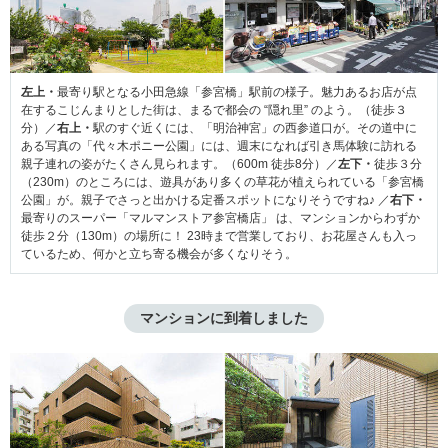
左上・
最寄り駅となる小田急線「参宮橋」駅前の様子。魅力あるお店が点
在するこじんまりとした街は、まるで都会の “隠れ里” のよう。（徒歩３
分）／
右上・
駅のすぐ近くには、「明治神宮」の西参道口が。その道中に
ある写真の「代々木ポニー公園」には、週末になれば引き馬体験に訪れる
親子連れの姿がたくさん見られます。（600m 徒歩8分）／
左下・
徒歩３分
（230m）のところには、遊具があり多くの草花が植えられている「参宮橋
公園」が。親子でさっと出かける定番スポットになりそうですね♪ ／
右下・
最寄りのスーパー「マルマンストア参宮橋店」 は、マンションからわずか
徒歩２分（130m）の場所に！ 23時まで営業しており、お花屋さんも入っ
ているため、何かと立ち寄る機会が多くなりそう。
マンションに到着しました