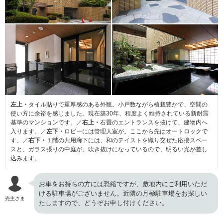
左上・
タイル貼りで重厚感のある外観。小戸数ながら植栽豊かで、空間の
使い方に余裕を感じました。現在築30年、程度よく維持されている新耐震
基準のマンションです。／
右上・
石畳のエントランスを抜けて、建物内へ
入ります。／
左下・
ロビーには管理人室が。ここから先はオートロックで
す。／
右下・
１階の共用廊下には、和のテイストを織り交ぜた応接スペー
スと、ガラス張りの中庭が。吹き抜けになっているので、明るい光が差し
込みます。
お車をお持ちの方には恐縮ですが、敷地内にご利用いただ
ける駐車場がございません。近隣の月極駐車場をお探しい
売主さま
たしますので、どうぞお申し付けください。