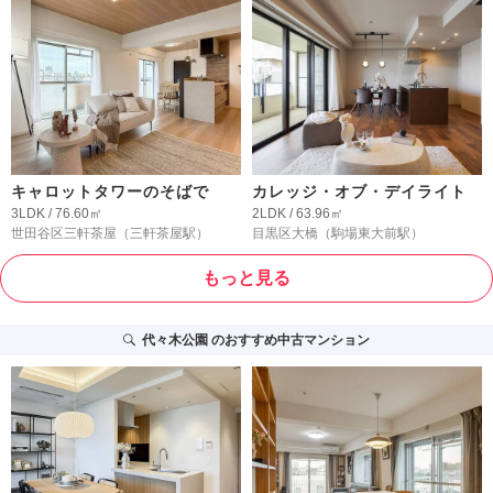
キャロットタワーのそばで
カレッジ・オブ・デイライト
3LDK / 76.60㎡
2LDK / 63.96㎡
世田谷区三軒茶屋
（三軒茶屋駅）
目黒区大橋
（駒場東大前駅）
もっと見る
代々木公園
のおすすめ中古マンション