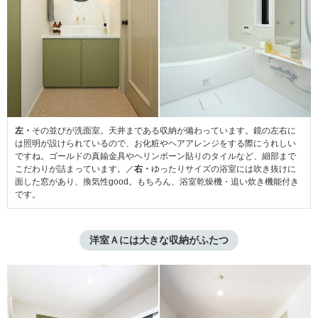
左・
その並びが洗面室。天井まである収納が備わっています。鏡の左右に
は照明が設けられているので、お化粧やヘアアレンジをする際にうれしい
ですね。ゴールドの真鍮金具やヘリンボーン貼りのタイルなど、細部まで
こだわりが詰まっています。／
右・
ゆったりサイズの浴室には吹き抜けに
面した窓があり、換気性good。もちろん、浴室乾燥機・追い炊き機能付き
です。
洋室Ａには大きな収納がふたつ