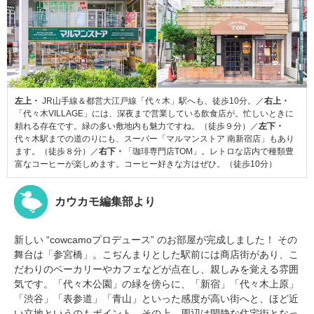
左上・
JR山手線＆都営大江戸線「代々木」駅へも、徒歩10分。／
右上・
「代々木VILLAGE」には、深夜まで営業している飲食店が。忙しいときに
頼れる存在です。緑の多い敷地内も魅力ですね。（徒歩９分）／
左下・
代々木駅までの道のりにも、スーパー「マルマンストア 南新宿店」もあり
ます。（徒歩８分）／
右下・
「珈琲専門店TOM」。レトロな店内で種類豊
富なコーヒーが楽しめます。コーヒー好きな方はぜひ。（徒歩10分）
カウカモ編集部より
新しい “cowcamoプロデュース” のお部屋が完成しました！ その
舞台は「参宮橋」。こぢんまりとした駅前には商店街があり、こ
だわりのベーカリーやカフェなどが点在し、親しみを覚える雰囲
気です。「代々木公園」の緑を傍らに、「新宿」「代々木上原」
「渋谷」「表参道」「青山」といった感度が高い街へと、ほど近
い立地というのもポイント。その上、周辺は閑静な住宅街となっ