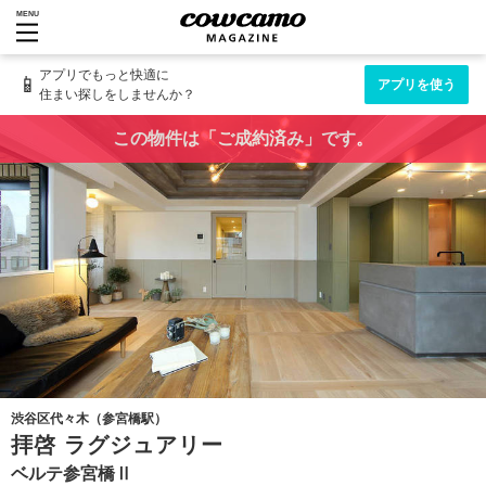
MENU
アプリでもっと快適に
📱
アプリを使う
住まい探しをしませんか？
この物件は「ご成約済み」です。
渋谷区代々木（参宮橋駅）
拝啓 ラグジュアリー
ベルテ参宮橋Ⅱ