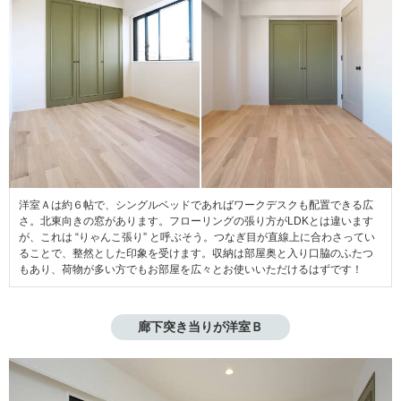
洋室Ａは約６帖で、シングルベッドであればワークデスクも配置できる広
さ。北東向きの窓があります。フローリングの張り方がLDKとは違います
が、これは “りゃんこ張り” と呼ぶそう。つなぎ目が直線上に合わさってい
ることで、整然とした印象を受けます。収納は部屋奥と入り口脇のふたつ
もあり、荷物が多い方でもお部屋を広々とお使いいただけるはずです！
廊下突き当りが洋室Ｂ