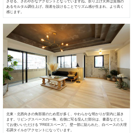
させる、さわやかなアクセントとなっていますね。折り上げ天井は質感の
あるモルタル調仕上げ。段差を設けることでリズム感が生まれ、より高く
感じます。
北東・北西向きの角部屋のため窓が多く、やわらかな明かりが室内に届き
ます。リビングスペースの一角、右側に写る窪んだ部分は、書斎などとし
てお使いいただける “FREEスペース”。 壁一部に貼られた、白ベースの大理
石調タイルがアクセントになっています。