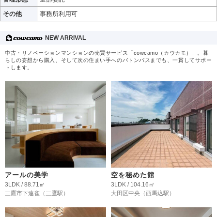
その他
事務所利用可
NEW ARRIVAL
中古・リノベーションマンションの売買サービス「cowcamo（カウカモ）」。暮
らしの妄想から購入、そして次の住まい手へのバトンパスまでも、一貫してサポー
トします。
アールの美学
空を秘めた館
3LDK / 88.71㎡
3LDK / 104.16㎡
三鷹市下連雀
（三鷹駅）
大田区中央
（西馬込駅）