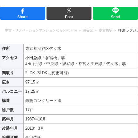
Share
Post
Send
中古・リノベーションマンションならcowcamo
渋谷区
参宮橋駅
拝啓 ラグジ
住所
東京都渋谷区代々木
アクセス
小田急線「参宮橋」駅
JR山手線・中央線・総武線・都営大江戸線「代々木」駅
間取り
2LDK (3LDKに変更可能)
広さ
97.15㎡
バルコニー
17.25㎡
構造
鉄筋コンクリート造
総戸数
17戸
築年月
1987年10月
改装年月
2018年3月
管理形態
全部委託