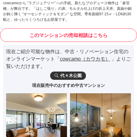
cowcamoから “ラグジュアリー” への手紙。新たなプロデュース物件は「参宮
橋」が舞台です。「はしご張り」の床、モルタル仕上げの折上天井。真鍮や銅
が鈍く輝く “オーセンティック＆モダン” な空間。専有面積97.15㎡・LDK約30
帖と、ゆったりくつろげるお部屋です。
このマンションの売却相談はこちら
現在ご紹介可能な物件は、中古・リノベーション住宅の
オンラインマーケット「
cowcamo（カウカモ）
」よりご
覧いただけます。
代々木公園
現在販売中のおすすめ中古マンション