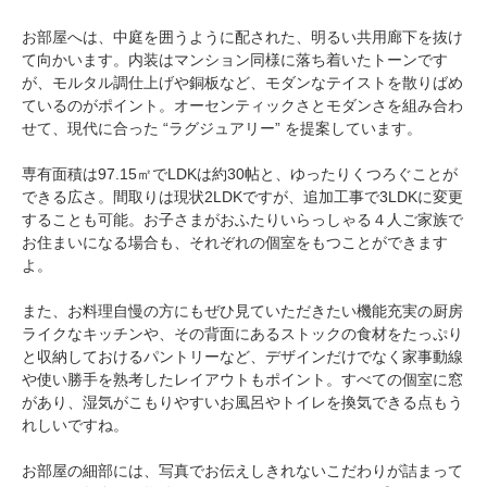
お部屋へは、中庭を囲うように配された、明るい共用廊下を抜け
て向かいます。内装はマンション同様に落ち着いたトーンです
が、モルタル調仕上げや銅板など、モダンなテイストを散りばめ
ているのがポイント。オーセンティックさとモダンさを組み合わ
せて、現代に合った “ラグジュアリー” を提案しています。
専有面積は97.15㎡でLDKは約30帖と、ゆったりくつろぐことが
できる広さ。間取りは現状2LDKですが、追加工事で3LDKに変更
することも可能。お子さまがおふたりいらっしゃる４人ご家族で
お住まいになる場合も、それぞれの個室をもつことができます
よ。
また、お料理自慢の方にもぜひ見ていただきたい機能充実の厨房
ライクなキッチンや、その背面にあるストックの食材をたっぷり
と収納しておけるパントリーなど、デザインだけでなく家事動線
や使い勝手を熟考したレイアウトもポイント。すべての個室に窓
があり、湿気がこもりやすいお風呂やトイレを換気できる点もう
れしいですね。
お部屋の細部には、写真でお伝えしきれないこだわりが詰まって