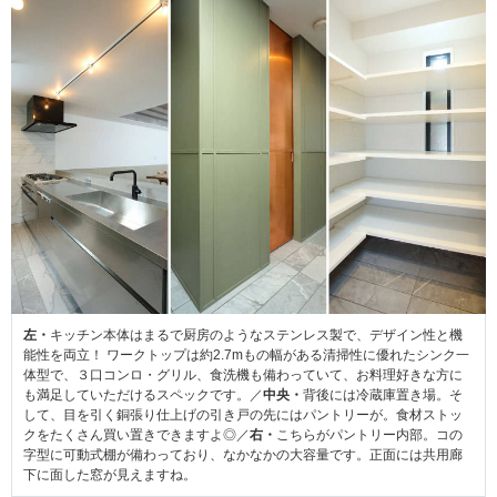
左・
キッチン本体はまるで厨房のようなステンレス製で、デザイン性と機
能性を両立！ ワークトップは約2.7mもの幅がある清掃性に優れたシンク一
体型で、３口コンロ・グリル、食洗機も備わっていて、お料理好きな方に
も満足していただけるスペックです。／
中央・
背後には冷蔵庫置き場。そ
して、目を引く銅張り仕上げの引き戸の先にはパントリーが。食材ストッ
クをたくさん買い置きできますよ◎／
右・
こちらがパントリー内部。コの
字型に可動式棚が備わっており、なかなかの大容量です。正面には共用廊
下に面した窓が見えますね。